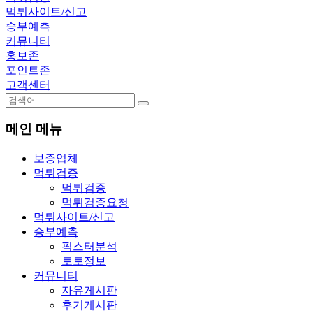
먹튀사이트/신고
승부예측
커뮤니티
홍보존
포인트존
고객센터
메인 메뉴
보증업체
먹튀검증
먹튀검증
먹튀검증요청
먹튀사이트/신고
승부예측
픽스터분석
토토정보
커뮤니티
자유게시판
후기게시판