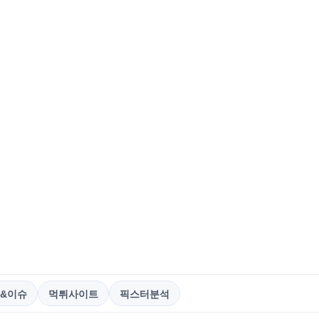
&이슈
먹튀사이트
픽스터분석