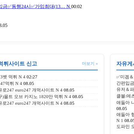
금✅동행24시✅가입최대(13…
N
00:02
8.05
먹튀사이트 신고
자유게
더보기 »
83벳 먹튀
N
4
02:27
✅미겜＆
간편입금
247먹튀
N
4
08.05
유저＆파
유로247 euro247 개먹사이트
N
4
08.05
클블:메
구)몰트 오브 카지노 1820만 먹튀
N
4
08.05
애들아 
유로247 euro247 개먹사이트
N
4
08.05
08.05
애들아 
N
1
08.0
도파민 