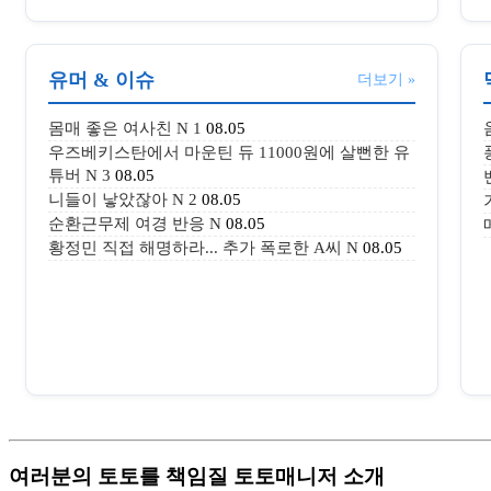
유머 & 이슈
더보기 »
몸매 좋은 여사친
N
1
08.05
우즈베키스탄에서 마운틴 듀 11000원에 살뻔한 유
튜버
N
3
08.05
니들이 낳았잖아
N
2
08.05
순환근무제 여경 반응
N
08.05
황정민 직접 해명하라... 추가 폭로한 A씨
N
08.05
여러분의 토토를 책임질 토토매니저 소개