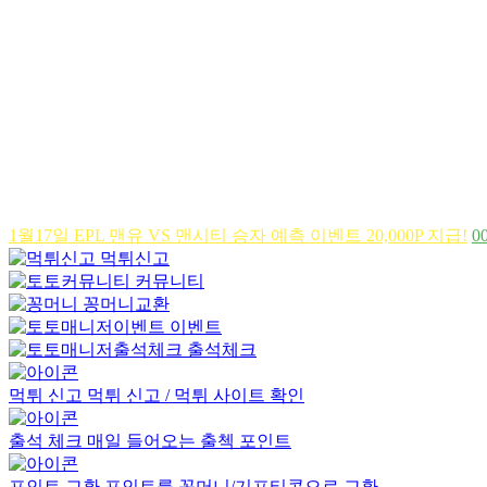
1월17일 EPL 맨유 VS 맨시티 승자 예측 이벤트 20,000P 지급!
0
먹튀신고
커뮤니티
꽁머니교환
이벤트
출석체크
먹튀 신고
먹튀 신고 / 먹튀 사이트 확인
출석 체크
매일 들어오는 출첵 포인트
포인트 교환
포인트를 꽁머니/기프티콘으로 교환