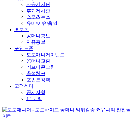
자유게시판
후기게시판
스포츠뉴스
유머/이슈/움짤
홍보존
꽁머니홍보
자유홍보
포인트존
토토매니저이벤트
꽁머니교환
기프티콘교환
출석체크
포인트정책
고객센터
공지사항
1:1문의