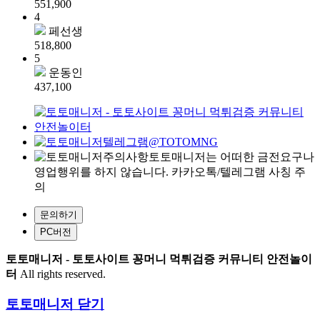
551,900
4
페선생
518,800
5
운동인
437,100
@TOTOMNG
토토매니저는 어떠한 금전요구나
영업행위를 하지 않습니다. 카카오톡/텔레그램 사칭 주
의
문의하기
PC버전
토토매니저 - 토토사이트 꽁머니 먹튀검증 커뮤니티 안전놀이
터
All rights reserved.
토토매니저
닫기