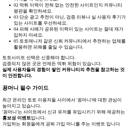
02
먹튀 이력이 전혀 없는 안전한 사이트인지 커뮤니티
평판을 확인하세요.
03
단순 광고 추천이 아닌, 검증 리뷰나 실 사용자 후기가
있는 사이트를 우선하세요.
04
피해 사례가 공유된 이력이 있는 사이트는 절대 재가
입하지 마세요.
05
토토매니저 같은 신뢰 커뮤니티에서 추천하는 업체를
활용하면 피해를 줄일 수 있습니다.
토토사이트 선택은 신중해야 합니다.
검증되지 않은 곳은 언제든 먹튀 위험이 있습니다.
실제 사용자들의 경험이 쌓인 커뮤니티의 추천을 참고하는 것
이 안전합니다.
꽁머니 필수 가이드
최근 온라인 토토 이용자들 사이에서 '꽁머니'에 대한 관심이
높아지고 있습니다.
'꽁머니'는 사이트에서 신규 유저를 유입시키기 위해 제공하는
홍보성 이벤트
입니다.
가입하는 회원들에게 공짜 가입 머니를 주는 이벤트 입니다