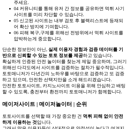
주세요.
04
커뮤니티를 통해 유저 간 정보를 공유하면 먹튀 사기
사이트를 미리 차단할 수 있습니다.
05
신고된 사이트는 내부 검토 후 블랙리스트에 등재되
어 확산 방지에 기여합니다.
06
피해 복구,구제를 위해선 전방위에서 먹튀 사이트를
압박하는게 중요합니다.
단순한 정보만이 아닌,
실제 이용자 경험과 검증 데이터를 기
반으로 신뢰할 수 있는 토토 정보를 제공
하고 있습니다.
확실하게 인증된 안전 놀이터를 찾는게 제일 중요하며, 그러기
위해선 다각도에서 사이트를 검증하는 절차가 필수적입니다.
토토매니저가 다년간의 노하우를 바탕으로 검증하고 또 검증
하고 있으며, 안전한 선택지만을 소개 해드리겠습니다.
안전한 토토사이트, 카지노사이트 이용을 위해 안심하고 배팅
할 수 있도록, 충전부터 환전까지 토토매니저가 함께합니다.
메이저사이트 | 메이저놀이터 | 순위
토토사이트를 선택할 때 가장 중요한 건
먹튀 피해 없이 안전
하게 이용하는 것
입니다.
그래서 많은 이용자들이 상대적으로 안정성이 높다고 여겨지