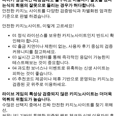
는식의 회원의 잘못으로 돌리는 경우가 허다합니다.
안전한 카지노 사이트를 다양한 검증방식과 차별화된 엄격한
기준으로 판별 하겠습니다.
안전한 카지노사이트, 이렇게 고르세요!
01
정식 라이선스를 보유한 카지노사이트인지 반드시 확
인해야 합니다.
02
출금 지연이나 제한이 없는, 사용자 후기 중심의 검증
커뮤니티를 참고하세요.
03
실시간 고객센터를 통해 즉각적인 응답이 가능한지
테스트해보는 것이 중요합니다.
04
과도한 보너스나 이벤트로 유혹하는 신생 사이트는
피하는 것이 좋습니다.
05
추천코드 제공이나 제휴 기반으로 운영되는 카지노는
검증된 곳 위주로 이용하세요.
라이브 게임의 특성상 검증되지 않은 카지노사이트는 더더욱
먹튀의 위험도가 높습니다.
수많은 선택지 중에서
진짜 안전한 카지노사이트
를 찾기 위해
선,
커뮤니티 기반의 투명한 인증된 팩트 체크와 실제 이용자의 후