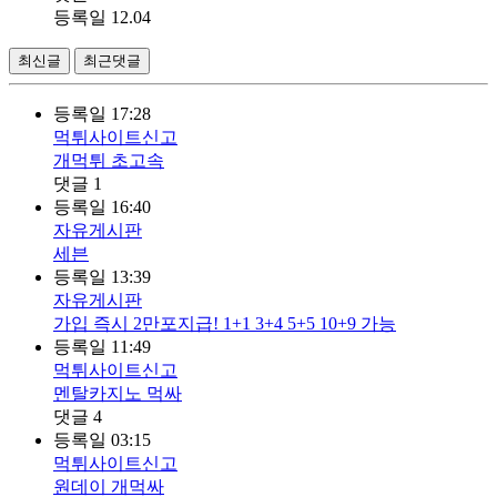
등록일
12.04
최신글
최근댓글
등록일
17:28
먹튀사이트신고
개먹튀 초고속
댓글
1
등록일
16:40
자유게시판
세븐
등록일
13:39
자유게시판
가입 즉시 2만포지급! 1+1 3+4 5+5 10+9 가능
등록일
11:49
먹튀사이트신고
멘탈카지노 먹싸
댓글
4
등록일
03:15
먹튀사이트신고
원데이 개먹싸