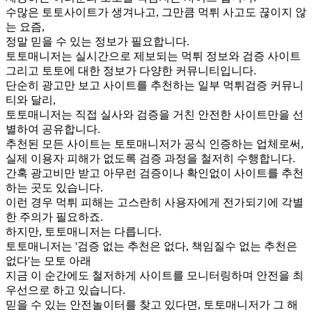
수많은 토토사이트가 생겨나고, 그만큼 먹튀 사고도 끊이지 않
는 요즘,
정말 믿을 수 있는 정보가 필요합니다.
토토매니저는 실시간으로 제보되는 먹튀 정보와 검증 사이트
그리고 토토에 대한 정보가 다양한 커뮤니티입니다.
단순히 광고만 보고 사이트를 추천하는 일부 먹튀검증 커뮤니
티와 달리,
토토매니저는 직접 실사와 검증을 거친 안전한 사이트만을 선
별하여 공유합니다.
추천된 모든 사이트는 토토매니저가 공식 인증하는 업체로써,
실제 이용자 피해가 없도록 검증 과정을 철저히 수행합니다.
간혹 광고비만 받고 아무런 검증이나 확인없이 사이트를 추천
하는 곳도 있습니다.
이런 경우 먹튀 피해는 고스란히 사용자에게 전가되기에 각별
한 주의가 필요하죠.
하지만, 토토매니저는 다릅니다.
토토매니저는 '검증 없는 추천은 없다, 책임질수 없는 추천은
없다'는 모토 아래
지금 이 순간에도 철저하게 사이트를 모니터링하며 안전을 최
우선으로 하고 있습니다.
믿을 수 있는 안전놀이터를 찾고 있다면, 토토매니저가 그 해