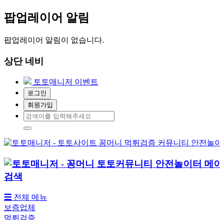
팝업레이어 알림
팝업레이어 알림이 없습니다.
상단 네비
토토매니저 이벤트
로그인
회원가입
검색
☰ 전체
메뉴
보증업체
먹튀검증