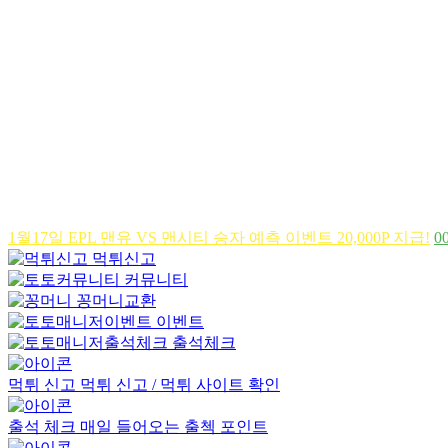
1월17일 EPL 맨유 VS 맨시티 승자 예측 이벤트 20,000P 지급!
0
먹튀신고
커뮤니티
꽁머니교환
이벤트
출석체크
먹튀 신고
먹튀 신고 / 먹튀 사이트 확인
출석 체크
매일 들어오는 출첵 포인트