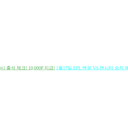
0시 출석 체크! 10,000P 지급!
1월17일 EPL 맨유 VS 맨시티 승자 예