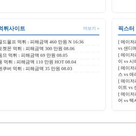
먹튀사이트
픽스터
더보기 »
골드울프 먹튀 : 피해금액 460 만원
N
16:36
[ 메이저리
vs 샌디
포켓몬 먹튀 : 피해금액 300 만원
08.06
[ 메이저리
옴므 먹튀 : 피해금액 69 만원
08.05
이 vs 
퐁 먹튀 : 피해금액 110 만원
HOT
08.04
[ 메이저리
벤쿠버 먹튀 : 피해금액 35 만원
08.03
스 vs 
[ 메이저리
이트 vs
[ 메이저리
어 vs 