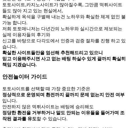
토토사이트,카지노사이트가 많아질수록, 그만큼 먹튀사이트
들도 많아 지고 있는 현실에서,
확실하게 옥석을 구별해 내는건 노하우와 확실한 체계 없인 불
가능 합니다.
저희 토토매니저는 다년간의 노하우와 실시간으로 제보되는
실제 이용자들의 후기와
신고를 바탕으로 다각도에서 인증과 검증 절차를 진행 하고 있
습니다.
확실한 사이트들만을 엄선해 추천해드리고 있으니
믿고 이용해주시면 사고 없는 배팅 하실수 있게 끝까지 확실히
책임 지겠습니다.
안전놀이터 가이드
토토사이트를 선택할 때 가장 중요한 기준은
정상적으로 운영되며 환전까지 끝까지 문제 없는지 안전 여부
입니다.
안전하지 않은 먹튀사이트는 배팅에 승리해도
정당한 환전을 거부하거나 말도 안되는 이유들을 들어가며 조
작된 결과를 유도
할 수 있습니다.