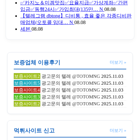
✅카지노＆미겜맛집✅요율지급✅가상계좌✅간편
입금✅동행24시✅가입최대(135만…
N
08.08
【텔레그램 dbtong】디비통 , 효율 좋은 각종디비판
매업체(오토콜 임대…
N
08.08
세븐
08.08
보증업체 이용후기
더보기 »
보증사이트2
광고문의 텔레 @TOTOMNG
2025.11.03
보증사이트5
광고문의 텔레 @TOTOMNG
2025.11.03
보증사이트4
광고문의 텔레 @TOTOMNG
2025.11.03
보증사이트3
광고문의 텔레 @TOTOMNG
2025.11.03
보증사이트2
광고문의 텔레 @TOTOMNG
2025.11.03
먹튀사이트 신고
더보기 »