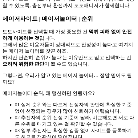
할 수 있도록, 충전부터 환전까지 토토매니저가 함께합니다.
메이저사이트 | 메이저놀이터 | 순위
토토사이트를 선택할 때 가장 중요한 건
먹튀 피해 없이 안전
하게 이용하는 것
입니다.
그래서 많은 이용자들이 상대적으로 안정성이 높다고 여겨지
는 메이저 놀이터를 찾곤 하죠.
하지만 단순히 '순위가 높다'는 이유만으로 믿고 선택하는 건
오히려 위험한 판단
이 될 수도 있습니다.
그렇다면, 우리가 알고 있는 메이저 놀이터… 정말 믿어도 될
까요?
메이저놀이터 순위, 왜 맹신하면 안될까요?
01
실제 순위와는 다르게 선정자의 판단에 확실한 기준
없이 선정되는 경우가 많아 신뢰하기 어렵습니다.
02
추전자의 순위 선정 기준이 달라, 비교해보면 서로 다
른 순위를 매기고 있는 걸 확인할 수 있습니다.
03
일부 추전자는 확실한 검증 없이 사이트를 등록하기
도 하므로 객관성이 떨어집니다.