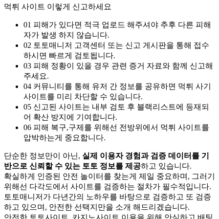
먹튀 사이트 이렇게 신고하세요
01
피해가 있다면 적극 업로드 해주셔야 추후 다른 피해
자가 발생 하지 않습니다.
02
토토매니저 고객센터 또는 신고 게시판을 통해 접수
하시면 빠르게 검토됩니다.
03
피해 정황이 있을 경우 관련 증거 자료와 함께 신고해
주세요.
04
커뮤니티를 통해 유저 간 정보를 공유하면 먹튀 사기
사이트를 미리 차단할 수 있습니다.
05
신고된 사이트는 내부 검토 후 블랙리스트에 등재되
어 확산 방지에 기여합니다.
06
피해 복구,구제를 위해선 전방위에서 먹튀 사이트를
압박하는게 중요합니다.
단순한 정보만이 아닌,
실제 이용자 경험과 검증 데이터를 기
반으로 신뢰할 수 있는 토토 정보를 제공
하고 있습니다.
확실하게 인증된 안전 놀이터를 찾는게 제일 중요하며, 그러기
위해선 다각도에서 사이트를 검증하는 절차가 필수적입니다.
토토매니저가 다년간의 노하우를 바탕으로 검증하고 또 검증
하고 있으며, 안전한 선택지만을 소개 해드리겠습니다.
안전한 토토사이트, 카지노사이트 이용을 위해 안심하고 배팅