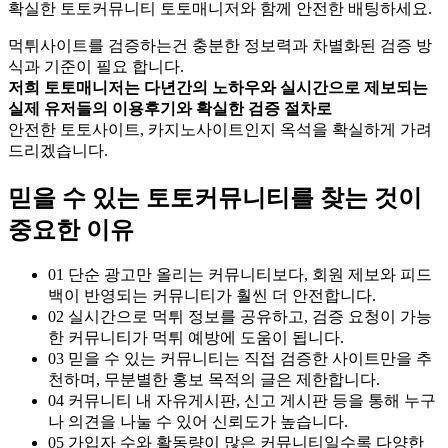
확실한 토토커뮤니티 토토매니저와 함께 안전한 배팅하세요.
먹튀사이트를 검증하는건 충분한 정보력과 차별화된 검증 방
식과 기준이 필요 합니다.
저희 토토매니저는 다년간의 노하우와 실시간으로 제보되는
실제 유저들의 이용후기와 확실한 검증 절차로
안전한 토토사이트, 카지노사이트인지 옥석을 확실하게 가려
드리겠습니다.
믿을 수 있는 토토커뮤니티를 찾는 것이
중요한 이유
01
단순 광고만 올리는 커뮤니티보다, 회원 제보와 피드
백이 반영되는 커뮤니티가 훨씬 더 안전합니다.
02
실시간으로 먹튀 정보를 공유하고, 검증 요청이 가능
한 커뮤니티가 먹튀 예방에 도움이 됩니다.
03
믿을 수 있는 커뮤니티는 직접 검증한 사이트만을 추
천하며, 무분별한 홍보 목적의 글은 제한합니다.
04
커뮤니티 내 자유게시판, 신고 게시판 등을 통해 누구
나 의견을 나눌 수 있어 신뢰도가 높습니다.
05
가입자 수와 활동량이 많은 커뮤니티일수록 다양한