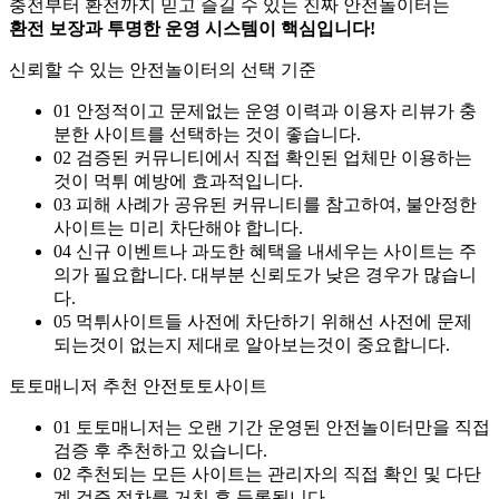
충전부터 환전까지 믿고 즐길 수 있는 진짜 안전놀이터는
환전 보장과 투명한 운영 시스템이 핵심입니다!
신뢰할 수 있는 안전놀이터의 선택 기준
01
안정적이고 문제없는 운영 이력과 이용자 리뷰가 충
분한 사이트를 선택하는 것이 좋습니다.
02
검증된 커뮤니티에서 직접 확인된 업체만 이용하는
것이 먹튀 예방에 효과적입니다.
03
피해 사례가 공유된 커뮤니티를 참고하여, 불안정한
사이트는 미리 차단해야 합니다.
04
신규 이벤트나 과도한 혜택을 내세우는 사이트는 주
의가 필요합니다. 대부분 신뢰도가 낮은 경우가 많습니
다.
05
먹튀사이트들 사전에 차단하기 위해선 사전에 문제
되는것이 없는지 제대로 알아보는것이 중요합니다.
토토매니저 추천 안전토토사이트
01
토토매니저는 오랜 기간 운영된 안전놀이터만을 직접
검증 후 추천하고 있습니다.
02
추천되는 모든 사이트는 관리자의 직접 확인 및 다단
계 검증 절차를 거친 후 등록됩니다.