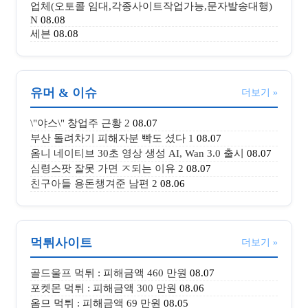
업체(오토콜 임대,각종사이트작업가능,문자발송대행)
N
08.08
세븐
08.08
유머 & 이슈
더보기 »
\"야스\" 창업주 근황
2
08.07
부산 돌려차기 피해자분 빡도 셨다
1
08.07
옴니 네이티브 30초 영상 생성 AI, Wan 3.0 출시
08.07
심령스팟 잘못 가면 ㅈ되는 이유
2
08.07
친구아들 용돈챙겨준 남편
2
08.06
먹튀사이트
더보기 »
골드울프 먹튀 : 피해금액 460 만원
08.07
포켓몬 먹튀 : 피해금액 300 만원
08.06
옴므 먹튀 : 피해금액 69 만원
08.05