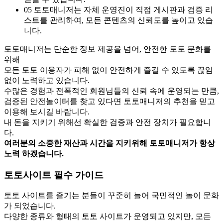
05
토토매니저는 자체 운영진이 직접 게시판과 검증 리
스트를 관리하여, 모든 콘텐츠의 신뢰도를 높이고 있습
니다.
토토매니저는 단순한 정보 제공을 넘어, 안전한 토토 문화를
위해
모든 토토 이용자가 피해 없이 안전하게 즐길 수 있도록 끊임
없이 노력하고 있습니다.
수많은 경험과 전폭적인 회원님들의 신뢰 속에 운영되는 만큼,
검증된 안전놀이터를 찾고 있다면 토토매니저의 추천을 믿고
이용해 보시길 바랍니다.
내 돈을 지키기 위해선 확실한 검증과 안전 장치가 필요합니
다.
여러분의 소중한 재산과 시간을 지키위해 토토매니저가 항상
노력 하겠습니다.
토토사이트 필수 가이드
토토 사이트를 즐기는 분들이 꾸준히 늘어 국민적인 놀이 문화
가 되었습니다.
다양한 종류와 형태의 토토 사이트가 운영되고 있지만, 모든