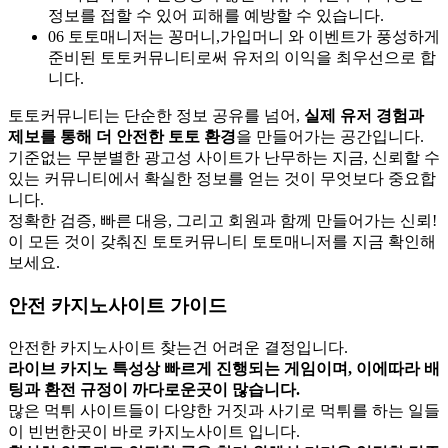
정보를 접할 수 있어 피해를 예방할 수 있습니다.
06
토토매니저는 꽁머니,가입머니 와 이벤트가 풍성하게
준비된 토토커뮤니티로써 유저의 이익을 최우선으로 합
니다.
토토커뮤니티는 단순한 정보 공유를 넘어,
실제 유저 경험과
제보를 통해 더 안전한 토토 환경
을 만들어가는 공간입니다.
기준없는 무분별한 광고성 사이트가 난무하는 지금, 신뢰할 수
있는 커뮤니티에서 확실한 정보를 얻는 것이 무엇보다 중요합
니다.
정확한 검증, 빠른 대응, 그리고 회원과 함께 만들어가는 신뢰!
이 모든 것이 갖춰진 토토커뮤니티 토토매니저를 지금 확인해
보세요.
안전 카지노사이트 가이드
안전한 카지노사이트 찾는건 어려운 결정입니다.
라이브 카지노 특성상 빠르게 진행되는 게임이며, 이에따라 배
팅과 환전 규정이 까다로운곳이 많습니다.
많은 먹튀 사이트들이 다양한 거짓과 사기로 먹튀를 하는 일들
이 빈번한곳이 바로 카지노사이트 입니다.