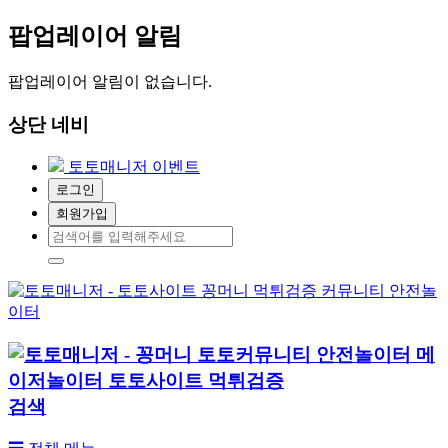
팝업레이어 알림
팝업레이어 알림이 없습니다.
상단 네비
토토매니저 이벤트
로그인
회원가입
검색