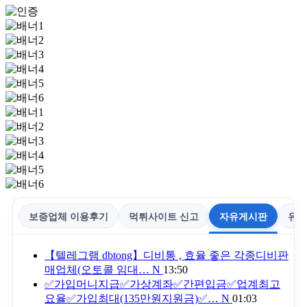
보증업체 이용후기
먹튀사이트 신고
자유게시판
유머
【텔레그램 dbtong】디비통 , 효율 좋은 각종디비판
매업체(오토콜 임대…
N
13:50
✅가입머니지급✅가상계좌✅간편입금✅업계최고
요율✅가입최대(135만원지원금)✅…
N
01:03