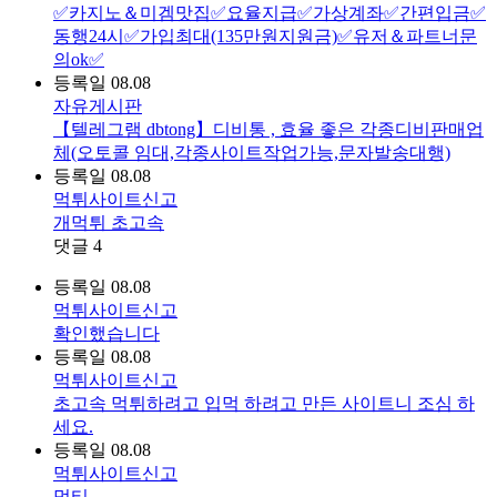
✅카지노＆미겜맛집✅요율지급✅가상계좌✅간편입금✅
동행24시✅가입최대(135만원지원금)✅유저＆파트너문
의ok✅
등록일
08.08
자유게시판
【텔레그램 dbtong】디비통 , 효율 좋은 각종디비판매업
체(오토콜 임대,각종사이트작업가능,문자발송대행)
등록일
08.08
먹튀사이트신고
개먹튀 초고속
댓글
4
등록일
08.08
먹튀사이트신고
확인했습니다
등록일
08.08
먹튀사이트신고
초고속 먹튀하려고 입먹 하려고 만든 사이트니 조심 하
세요.
등록일
08.08
먹튀사이트신고
먹티