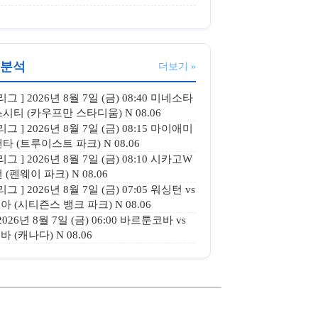
 분석
더보기 »
그 ] 2026년 8월 7일 (금) 08:40 미네소타
자스시티 (카우프만 스타디움)
N
08.06
그 ] 2026년 8월 7일 (금) 08:15 마이애미
랜타 (트루이스트 파크)
N
08.06
그 ] 2026년 8월 7일 (금) 08:10 시카고W
턴 (펜웨이 파크)
N
08.06
그 ] 2026년 8월 7일 (금) 07:05 워싱턴 vs
아 (시티즌스 뱅크 파크)
N
08.06
] 2026년 8월 7일 (금) 06:00 바르툰코바 vs
바 (캐나다)
N
08.06