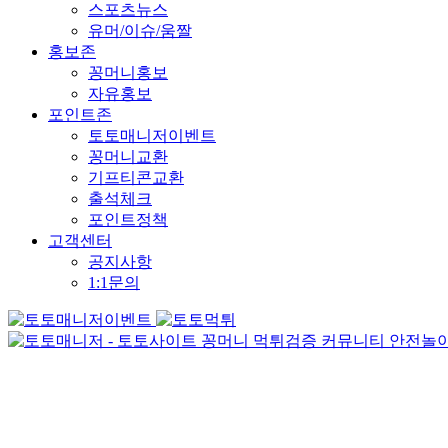
스포츠뉴스
유머/이슈/움짤
홍보존
꽁머니홍보
자유홍보
포인트존
토토매니저이벤트
꽁머니교환
기프티콘교환
출석체크
포인트정책
고객센터
공지사항
1:1문의