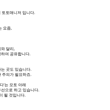
 토토매니저 입니다.
 요즘,
와 달리,
별하여 공유합니다.
는 곳도 있습니다.
 주의가 필요하죠.
다'는 모토 아래
선으로 하고 있습니다.
이 될 것입니다.