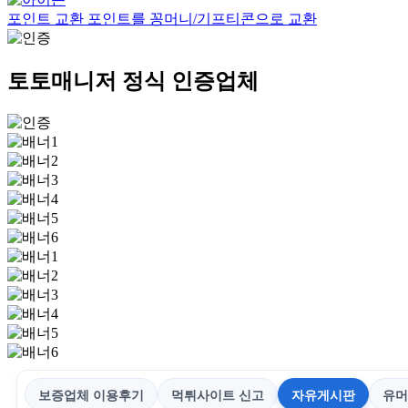
포인트 교환
포인트를 꽁머니/기프티콘으로 교환
토토매니저 정식 인증업체
보증업체 이용후기
먹튀사이트 신고
자유게시판
유머