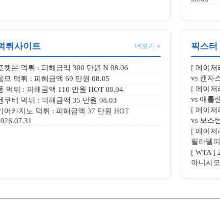
먹튀사이트
픽스터
더보기 »
포켓몬 먹튀 : 피해금액 300 만원
N
08.06
[ 메이저리
vs 캔
옴므 먹튀 : 피해금액 69 만원
08.05
[ 메이저리
퐁 먹튀 : 피해금액 110 만원
HOT
08.04
vs 애틀
벤쿠버 먹튀 : 피해금액 35 만원
08.03
[ 메이저리
기어카지노 먹튀 : 피해금액 37 만원
HOT
vs 보스
026.07.31
[ 메이저리
필라델피
[ WTA 
아니시모