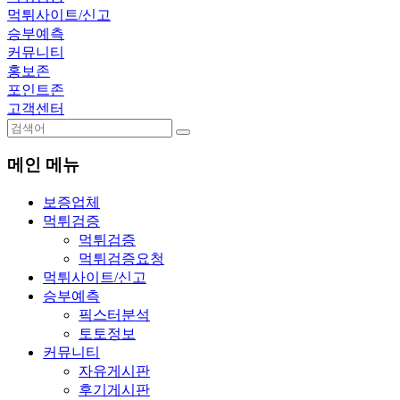
먹튀사이트/신고
승부예측
커뮤니티
홍보존
포인트존
고객센터
메인 메뉴
보증업체
먹튀검증
먹튀검증
먹튀검증요청
먹튀사이트/신고
승부예측
픽스터분석
토토정보
커뮤니티
자유게시판
후기게시판