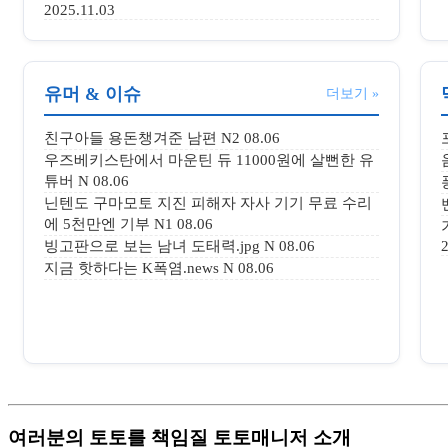
2025.11.03
유머 & 이슈
더보기 »
친구아들 용돈챙겨준 남편
N
2
08.06
우즈베키스탄에서 마운틴 듀 11000원에 살뻔한 유
튜버
N
08.06
닌텐도 구마모토 지진 피해자 자사 기기 무료 수리
에 5천만엔 기부
N
1
08.06
빙고판으로 보는 남녀 도태력.jpg
N
08.06
2
지금 핫하다는 K폭염.news
N
08.06
여러분의 토토를 책임질 토토매니저 소개