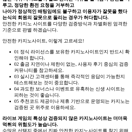
루고, 정당한 환전 요청을 거부하고
나아가 정상적인 배팅임에도 불구하고 이용자가 잘못을 했다
는식의 회원의 잘못으로 돌리는 경우가 허다합니다.
안전한 카지노 사이트를 다양한 검증방식과 차별화된 엄격한
기준으로 판별 하겠습니다.
안전한 카지노사이트, 이렇게 고르세요!
01
정식 라이선스를 보유한 카지노사이트인지 반드시 확
인해야 합니다.
02
출금 지연이나 제한이 없는, 사용자 후기 중심의 검증
커뮤니티를 참고하세요.
03
실시간 고객센터를 통해 즉각적인 응답이 가능한지
테스트해보는 것이 중요합니다.
04
과도한 보너스나 이벤트로 유혹하는 신생 사이트는
피하는 것이 좋습니다.
05
추천코드 제공이나 제휴 기반으로 운영되는 카지노는
검증된 곳 위주로 이용하세요.
라이브 게임의 특성상 검증되지 않은 카지노사이트는 더더욱
먹튀의 위험도가 높습니다.
수많은 선택지 중에서
진짜 안전한 카지노사이트
를 찾기 위해