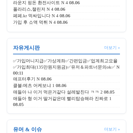
라운지 핑돈 환전사이트
N
4
08.06
폴라리스,챌린저
N
4
08.06
페페.kr 먹싸입니다
N
4
08.06
가입 후 소액 먹튀
N
4
08.06
자유게시판
더보기 »
✅가입머니지급✅가상계좌✅간편입금✅업계최고요율
✅가입최대(135만원지원금)✅유저＆파트너문의ok✅
N
00:11
애프터후기
N
08.06
클블:메츠 어케보냐
1
08.06
애들아 나 이거 먹은거같다 설레발친다 ㅋㅋ
2
08.05
애들아 형 이거 딸거같은데 빨리탑승해라 진짜로
1
08.05
유머 & 이슈
더보기 »