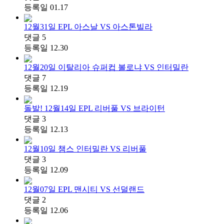
등록일
01.17
12월31일 EPL 아스날 VS 아스톤빌라
댓글
5
등록일
12.30
12월20일 이탈리아 슈퍼컵 볼로냐 VS 인터밀란
댓글
7
등록일
12.19
돌발! 12월14일 EPL 리버풀 VS 브라이턴
댓글
3
등록일
12.13
12월10일 챔스 인터밀란 VS 리버풀
댓글
3
등록일
12.09
12월07일 EPL 맨시티 VS 선덜랜드
댓글
2
등록일
12.06