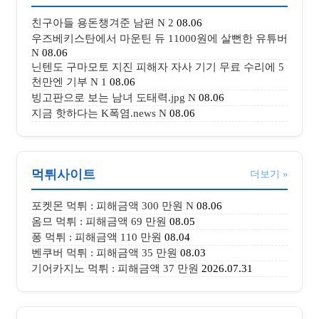
친구아들 용돈챙겨준 남편
N
2
08.06
우즈베키스탄에서 마운틴 듀 11000원에 살뻔한 유튜버
N
08.06
닌텐도 구마모토 지진 피해자 자사 기기 무료 수리에 5
천만엔 기부
N
1
08.06
빙고판으로 보는 남녀 도태력.jpg
N
08.06
지금 핫하다는 K폭염.news
N
08.06
먹튀사이트
더보기 »
포켓몬 먹튀 : 피해금액 300 만원
N
08.06
옴므 먹튀 : 피해금액 69 만원
08.05
퐁 먹튀 : 피해금액 110 만원
08.04
벤쿠버 먹튀 : 피해금액 35 만원
08.03
기어카지노 먹튀 : 피해금액 37 만원
2026.07.31