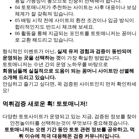
용일 가능성이 높으므로 신중히 선택해야 합니다.
04
토토매니저가 추천하는 사이트는 사후 대응이나 보상
체계가 잘 갖춰져 있습니다.
05
배팅 시작 전에 사이트의 환전 조건이나 입금 방식이
합리적인지도 반드시 체크해 보세요.
06
활동을 통해 지급되는 포인트를 토토매니저는 꽁머니
로 교환 해드리고 있습니다.
형식적인 이벤트가 아닌,
실제 유저 경험과 검증이 동반되며
운영되는 곳을 선택하는 것
이 가장 확실한 방법입니다.
토토매니저는 수년 간의 운영 노하우를 바탕으로
회원님들께 실질적으로 도움이 되는 꽁머니 사이트만 선별해
소개해 드리고 있습니다.
안심하고 즐기고 싶다면, 꼭 검증된 사이트인지 먼저 확인하세
요!
먹튀검증 새로운 획! 토토매니저!
다양한 토토사이트가 운영되고 있는 지금, 검증된 정보를 찾아
안전놀이터를 선택하는것이 무엇보다 중요해졌습니다.
토토매니저는 오랜 기간 동안 토토 관련 정보를 공유하고, 먹
튀 이슈에 적극 대응해온 검증 커뮤니티입니다.