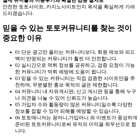
실제 유저들의 이용후기와 확실한 검증 절차로
안전한 토토사이트, 카지노사이트인지 옥석을 확실하게 가려
드리겠습니다.
믿을 수 있는 토토커뮤니티를 찾는 것이
중요한 이유
01
단순 광고만 올리는 커뮤니티보다, 회원 제보와 피드
백이 반영되는 커뮤니티가 훨씬 더 안전합니다.
02
실시간으로 먹튀 정보를 공유하고, 검증 요청이 가능
한 커뮤니티가 먹튀 예방에 도움이 됩니다.
03
믿을 수 있는 커뮤니티는 직접 검증한 사이트만을 추
천하며, 무분별한 홍보 목적의 글은 제한합니다.
04
커뮤니티 내 자유게시판, 신고 게시판 등을 통해 누구
나 의견을 나눌 수 있어 신뢰도가 높습니다.
05
가입자 수와 활동량이 많은 커뮤니티일수록 다양한
정보를 접할 수 있어 피해를 예방할 수 있습니다.
06
토토매니저는 꽁머니,가입머니 와 이벤트가 풍성하게
준비된 토토커뮤니티로써 유저의 이익을 최우선으로 합
니다.