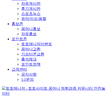
자유게시판
후기게시판
스포츠뉴스
유머/이슈/움짤
홍보존
꽁머니홍보
자유홍보
포인트존
토토매니저이벤트
꽁머니교환
기프티콘교환
출석체크
포인트정책
고객센터
공지사항
1:1문의