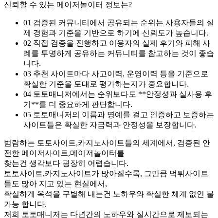
신뢰할 수 있는 메이저놀이터 정보는?
01
검증된 커뮤니티에서 공유되는 순위는 사용자들의 실
제 경험과 기준을 기반으로 하기에 신뢰도가 높습니다.
02
직접 검증을 진행하고 이용자의 실제 후기와 피해 사
례를 투명하게 공유하는 커뮤니티를 참고하는 것이 좋습
니다.
03
추천 사이트마다 사고이력, 운영이력 등을 기준으로
확실한 기준을 토대로 평가하는지가 중요합니다.
04
토토매니저에서는 순위보다도 **안정성과 실사용 후
기**를 더 중요하게 판단합니다.
05
토토매니저의 이름과 명예를 걸고 인증하고 보증하는
사이트들은 확실한 자금력과 안정성을 보장합니다.
범람하는 토토사이트,카지노사이트들의 세계에서, 검증된 안
전한 메이저사이트,메이저놀이터를
찾는건 생각보다 굉장히 어렵습니다.
토토사이트,카지노사이트가 많아질수록, 그만큼 먹튀사이트
들도 많아 지고 있는 현실에서,
확실하게 옥석을 구별해 내는건 노하우와 확실한 체계 없인 불
가능 합니다.
저희 토토매니저는 다년간의 노하우와 실시간으로 제보되는