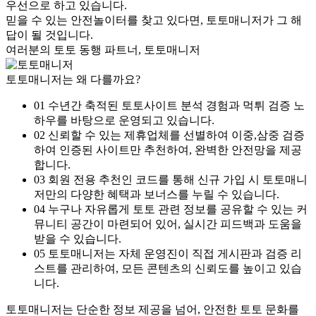
우선으로 하고 있습니다.
믿을 수 있는 안전놀이터를 찾고 있다면, 토토매니저가 그 해
답이 될 것입니다.
여러분의 토토 동행 파트너, 토토매니저
토토매니저는 왜 다를까요?
01
수년간 축적된 토토사이트 분석 경험과 먹튀 검증 노
하우를 바탕으로 운영되고 있습니다.
02
신뢰할 수 있는 제휴업체를 선별하여 이중,삼중 검증
하여 인증된 사이트만 추천하여, 완벽한 안전망을 제공
합니다.
03
회원 전용 추천인 코드를 통해 신규 가입 시 토토매니
저만의 다양한 혜택과 보너스를 누릴 수 있습니다.
04
누구나 자유롭게 토토 관련 정보를 공유할 수 있는 커
뮤니티 공간이 마련되어 있어, 실시간 피드백과 도움을
받을 수 있습니다.
05
토토매니저는 자체 운영진이 직접 게시판과 검증 리
스트를 관리하여, 모든 콘텐츠의 신뢰도를 높이고 있습
니다.
토토매니저는 단순한 정보 제공을 넘어, 안전한 토토 문화를