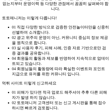
없는지부터 운영이력 등 다양한 관점에서 꼼꼼히 살펴봐야 합
니다.
토토매니저는 이렇게 다릅니다!
01
직접 다양한 방식으로 검증한 안전놀이터만을 신중히
선별하여 소개합니다.
02
광고 위주의 운영이 아닌, 커뮤니티 중심의 정보 제공
을 원칙으로 합니다.
03
실 사용자 후기, 피해 사례, 인증 자료 기반으로만 검
증 결과를 공유합니다.
04
회원들의 활동과 제보를 반영하여 지속적으로 업데이
트되고 있습니다.
04
회원님들의 활동량에 따라 확실한 이벤트와 포인트
지급으로 유저를 위한 커뮤니티 입니다.
먹튀 사이트 이렇게 신고하세요
01
피해가 있다면 적극 업로드 해주셔야 추후 다른 피해
자가 발생 하지 않습니다.
02
토토매니저 고객센터 또는 신고 게시판을 통해 접수
하시면 빠르게 검토됩니다.