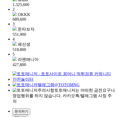
1,325,600
2
OKKK
689,600
3
돈따보자
551,900
4
페선생
518,800
5
라멘매니아
427,800
@TOTOMNG
토토매니저는 어떠한 금전요구나
영업행위를 하지 않습니다. 카카오톡/텔레그램 사칭 주
의
문의하기