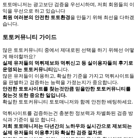
토토매니저는 광고보단 검증을 우선시하며, 저희 회원들의 이
익을 우선으로 하고 있습니다
회원 여러분의 안전한 토토환경
을 만들기 위해 최선을 다하겠
습니다.
토토커뮤니티 가이드
많은 토토커뮤니티 중에서 제대로된 선택을 하기 위해선 어떻
게 해야할까요?
실제 유저들의 먹튀제보와 먹튀신고 등 실이용자들의 후기로
운영되는 토토커뮤니티
입니다.
많은 유저들이 이용하고, 확실한 기준을 가지고 먹튀사이트들
을 판별하고 검증하는 능력을 가졌는지가 중요합니다.
안전한 토토사이트를 찾는것만큼 믿을만한 토토커뮤니티를
찾는것 또한 중요한 일입니다.
확실한 토토커뮤니티 토토매니저와 함께 안전한 배팅하세요.
먹튀사이트를 검증하는건 충분한 정보력과 차별화된 검증 방
식과 기준이 필요 합니다.
저희 토토매니저는 다년간의 노하우와 실시간으로 제보되는
실제 유저들의 이용후기와 확실한 검증 절차로