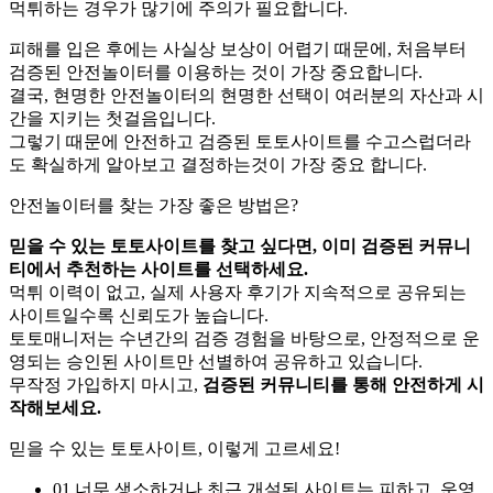
먹튀하는 경우가 많기에 주의가 필요합니다.
피해를 입은 후에는 사실상 보상이 어렵기 때문에, 처음부터
검증된 안전놀이터
를 이용하는 것이 가장 중요합니다.
결국, 현명한 안전놀이터의 현명한 선택이 여러분의 자산과 시
간을 지키는 첫걸음입니다.
그렇기 때문에 안전하고 검증된 토토사이트를 수고스럽더라
도 확실하게 알아보고 결정하는것이 가장 중요 합니다.
안전놀이터를 찾는 가장 좋은 방법은?
믿을 수 있는 토토사이트를 찾고 싶다면, 이미 검증된 커뮤니
티에서 추천하는 사이트를 선택하세요.
먹튀 이력이 없고, 실제 사용자 후기가 지속적으로 공유되는
사이트일수록 신뢰도가 높습니다.
토토매니저는 수년간의 검증 경험을 바탕으로, 안정적으로 운
영되는 승인된 사이트만 선별하여 공유하고 있습니다.
무작정 가입하지 마시고,
검증된 커뮤니티를 통해 안전하게 시
작해보세요.
믿을 수 있는 토토사이트, 이렇게 고르세요!
01
너무 생소하거나 최근 개설된 사이트는 피하고, 운영