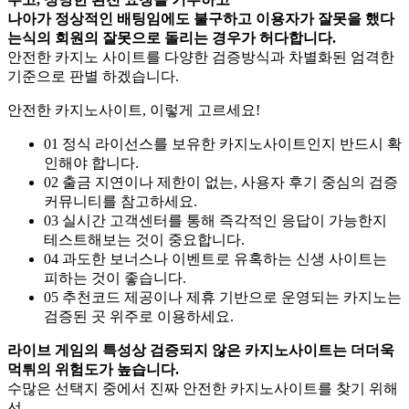
나아가 정상적인 배팅임에도 불구하고 이용자가 잘못을 했다
는식의 회원의 잘못으로 돌리는 경우가 허다합니다.
안전한 카지노 사이트를 다양한 검증방식과 차별화된 엄격한
기준으로 판별 하겠습니다.
안전한 카지노사이트, 이렇게 고르세요!
01
정식 라이선스를 보유한 카지노사이트인지 반드시 확
인해야 합니다.
02
출금 지연이나 제한이 없는, 사용자 후기 중심의 검증
커뮤니티를 참고하세요.
03
실시간 고객센터를 통해 즉각적인 응답이 가능한지
테스트해보는 것이 중요합니다.
04
과도한 보너스나 이벤트로 유혹하는 신생 사이트는
피하는 것이 좋습니다.
05
추천코드 제공이나 제휴 기반으로 운영되는 카지노는
검증된 곳 위주로 이용하세요.
라이브 게임의 특성상 검증되지 않은 카지노사이트는 더더욱
먹튀의 위험도가 높습니다.
수많은 선택지 중에서
진짜 안전한 카지노사이트
를 찾기 위해
선,