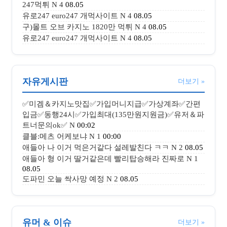
247먹튀
N
4
08.05
유로247 euro247 개먹사이트
N
4
08.05
구)몰트 오브 카지노 1820만 먹튀
N
4
08.05
유로247 euro247 개먹사이트
N
4
08.05
자유게시판
더보기 »
✅미겜＆카지노맛집✅가입머니지급✅가상계좌✅간편
입금✅동행24시✅가입최대(135만원지원금)✅유저＆파
트너문의ok✅
N
00:02
클블:메츠 어케보냐
N
1
00:00
애들아 나 이거 먹은거같다 설레발친다 ㅋㅋ
N
2
08.05
애들아 형 이거 딸거같은데 빨리탑승해라 진짜로
N
1
08.05
도파민 오늘 싹사망 예정
N
2
08.05
유머 & 이슈
더보기 »