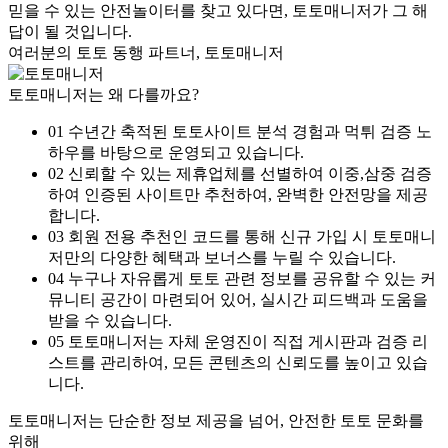
믿을 수 있는 안전놀이터를 찾고 있다면, 토토매니저가 그 해
답이 될 것입니다.
여러분의 토토 동행 파트너, 토토매니저
토토매니저는 왜 다를까요?
01
수년간 축적된 토토사이트 분석 경험과 먹튀 검증 노
하우를 바탕으로 운영되고 있습니다.
02
신뢰할 수 있는 제휴업체를 선별하여 이중,삼중 검증
하여 인증된 사이트만 추천하여, 완벽한 안전망을 제공
합니다.
03
회원 전용 추천인 코드를 통해 신규 가입 시 토토매니
저만의 다양한 혜택과 보너스를 누릴 수 있습니다.
04
누구나 자유롭게 토토 관련 정보를 공유할 수 있는 커
뮤니티 공간이 마련되어 있어, 실시간 피드백과 도움을
받을 수 있습니다.
05
토토매니저는 자체 운영진이 직접 게시판과 검증 리
스트를 관리하여, 모든 콘텐츠의 신뢰도를 높이고 있습
니다.
토토매니저는 단순한 정보 제공을 넘어, 안전한 토토 문화를
위해