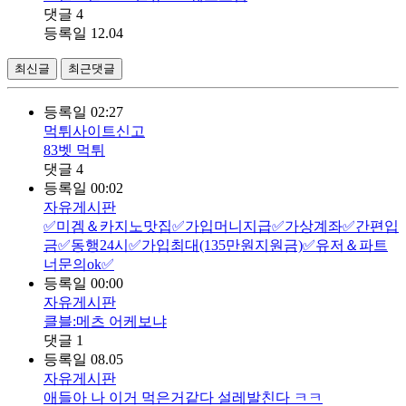
댓글
4
등록일
12.04
최신글
최근댓글
등록일
02:27
먹튀사이트신고
83벳 먹튀
댓글
4
등록일
00:02
자유게시판
✅미겜＆카지노맛집✅가입머니지급✅가상계좌✅간편입
금✅동행24시✅가입최대(135만원지원금)✅유저＆파트
너문의ok✅
등록일
00:00
자유게시판
클블:메츠 어케보냐
댓글
1
등록일
08.05
자유게시판
애들아 나 이거 먹은거같다 설레발친다 ㅋㅋ