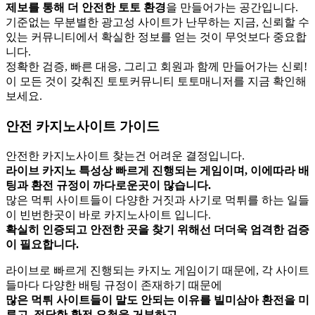
제보를 통해 더 안전한 토토 환경
을 만들어가는 공간입니다.
기준없는 무분별한 광고성 사이트가 난무하는 지금, 신뢰할 수
있는 커뮤니티에서 확실한 정보를 얻는 것이 무엇보다 중요합
니다.
정확한 검증, 빠른 대응, 그리고 회원과 함께 만들어가는 신뢰!
이 모든 것이 갖춰진 토토커뮤니티 토토매니저를 지금 확인해
보세요.
안전 카지노사이트 가이드
안전한 카지노사이트 찾는건 어려운 결정입니다.
라이브 카지노 특성상 빠르게 진행되는 게임이며, 이에따라 배
팅과 환전 규정이 까다로운곳이 많습니다.
많은 먹튀 사이트들이 다양한 거짓과 사기로 먹튀를 하는 일들
이 빈번한곳이 바로 카지노사이트 입니다.
확실히 인증되고 안전한 곳을 찾기 위해선 더더욱 엄격한 검증
이 필요합니다.
라이브로 빠르게 진행되는 카지노 게임이기 때문에, 각 사이트
들마다 다양한 배팅 규정이 존재하기 때문에
많은 먹튀 사이트들이 말도 안되는 이유를 빌미삼아 환전을 미
루고, 정당한 환전 요청을 거부하고