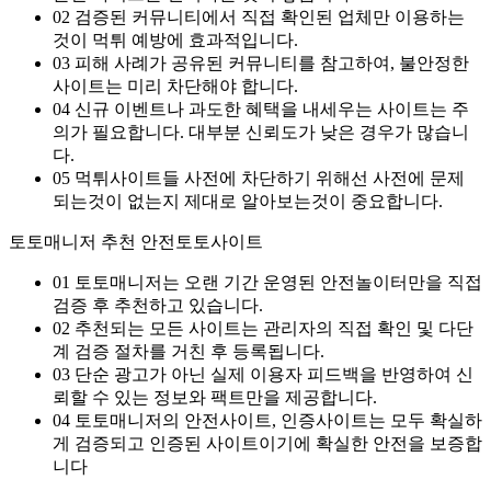
02
검증된 커뮤니티에서 직접 확인된 업체만 이용하는
것이 먹튀 예방에 효과적입니다.
03
피해 사례가 공유된 커뮤니티를 참고하여, 불안정한
사이트는 미리 차단해야 합니다.
04
신규 이벤트나 과도한 혜택을 내세우는 사이트는 주
의가 필요합니다. 대부분 신뢰도가 낮은 경우가 많습니
다.
05
먹튀사이트들 사전에 차단하기 위해선 사전에 문제
되는것이 없는지 제대로 알아보는것이 중요합니다.
토토매니저 추천 안전토토사이트
01
토토매니저는 오랜 기간 운영된 안전놀이터만을 직접
검증 후 추천하고 있습니다.
02
추천되는 모든 사이트는 관리자의 직접 확인 및 다단
계 검증 절차를 거친 후 등록됩니다.
03
단순 광고가 아닌 실제 이용자 피드백을 반영하여 신
뢰할 수 있는 정보와 팩트만을 제공합니다.
04
토토매니저의 안전사이트, 인증사이트는 모두 확실하
게 검증되고 인증된 사이트이기에 확실한 안전을 보증합
니다