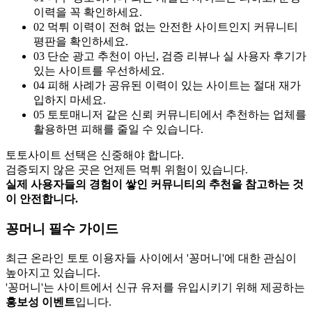
이력을 꼭 확인하세요.
02
먹튀 이력이 전혀 없는 안전한 사이트인지 커뮤니티
평판을 확인하세요.
03
단순 광고 추천이 아닌, 검증 리뷰나 실 사용자 후기가
있는 사이트를 우선하세요.
04
피해 사례가 공유된 이력이 있는 사이트는 절대 재가
입하지 마세요.
05
토토매니저 같은 신뢰 커뮤니티에서 추천하는 업체를
활용하면 피해를 줄일 수 있습니다.
토토사이트 선택은 신중해야 합니다.
검증되지 않은 곳은 언제든 먹튀 위험이 있습니다.
실제 사용자들의 경험이 쌓인 커뮤니티의 추천을 참고하는 것
이 안전합니다.
꽁머니 필수 가이드
최근 온라인 토토 이용자들 사이에서 '꽁머니'에 대한 관심이
높아지고 있습니다.
'꽁머니'는 사이트에서 신규 유저를 유입시키기 위해 제공하는
홍보성 이벤트
입니다.