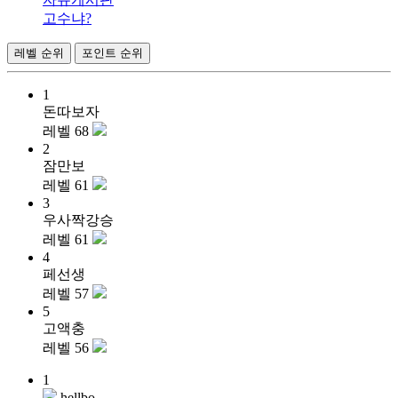
고수냐?
레벨 순위
포인트 순위
1
돈따보자
레벨 68
2
잠만보
레벨 61
3
우사짝강승
레벨 61
4
페선생
레벨 57
5
고액충
레벨 56
1
hellbo