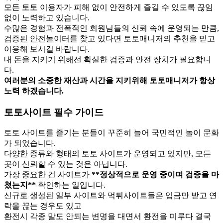
모든 토토 이용자가 피해 없이 안전하게 즐길 수 있도록 끊임
없이 노력하고 있습니다.
수많은 경험과 전폭적인 회원님들의 신뢰 속에 운영되는 만큼,
검증된 안전놀이터를 찾고 있다면 토토매니저의 추천을 믿고
이용해 보시길 바랍니다.
내 돈을 지키기 위해선 확실한 검증과 안전 장치가 필요합니
다.
여러분의 소중한 재산과 시간을 지키위해 토토매니저가 항상
노력 하겠습니다.
토토사이트 필수 가이드
토토 사이트를 즐기는 분들이 꾸준히 늘어 국민적인 놀이 문화
가 되었습니다.
다양한 종류와 형태의 토토 사이트가 운영되고 있지만, 모든
곳이 신뢰할 수 있는 것은 아닙니다.
가장 중요한 건 사이트가
**정상적으로 운영 중이며 검증을 마
쳤는지**
확인하는 일입니다.
신규로 생성된 일부 사이트와 먹튀사이트들은 입금만 받고 연
락을 끊는 경우도 있고
환전시 각종 말도 안되는 변명을 대면서 환전을 미루다 결국