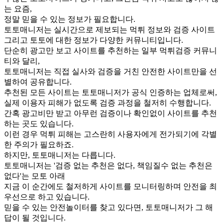
는 요즘,
정말 믿을 수 있는 정보가 필요합니다.
토토매니저는 실시간으로 제보되는 먹튀 정보와 검증 사이트
그리고 토토에 대한 정보가 다양한 커뮤니티입니다.
단순히 광고만 보고 사이트를 추천하는 일부 먹튀검증 커뮤니
티와 달리,
토토매니저는 직접 실사와 검증을 거친 안전한 사이트만을 선
별하여 공유합니다.
추천된 모든 사이트는 토토매니저가 공식 인증하는 업체로써,
실제 이용자 피해가 없도록 검증 과정을 철저히 수행합니다.
간혹 광고비만 받고 아무런 검증이나 확인없이 사이트를 추천
하는 곳도 있습니다.
이런 경우 먹튀 피해는 고스란히 사용자에게 전가되기에 각별
한 주의가 필요하죠.
하지만, 토토매니저는 다릅니다.
토토매니저는 '검증 없는 추천은 없다, 책임질수 없는 추천은
없다'는 모토 아래
지금 이 순간에도 철저하게 사이트를 모니터링하며 안전을 최
우선으로 하고 있습니다.
믿을 수 있는 안전놀이터를 찾고 있다면, 토토매니저가 그 해
답이 될 것입니다.