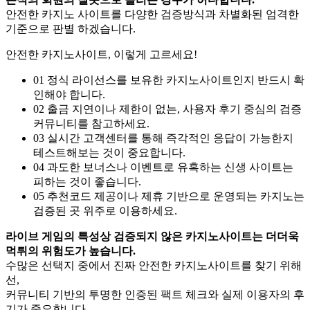
안전한 카지노 사이트를 다양한 검증방식과 차별화된 엄격한
기준으로 판별 하겠습니다.
안전한 카지노사이트, 이렇게 고르세요!
01
정식 라이선스를 보유한 카지노사이트인지 반드시 확
인해야 합니다.
02
출금 지연이나 제한이 없는, 사용자 후기 중심의 검증
커뮤니티를 참고하세요.
03
실시간 고객센터를 통해 즉각적인 응답이 가능한지
테스트해보는 것이 중요합니다.
04
과도한 보너스나 이벤트로 유혹하는 신생 사이트는
피하는 것이 좋습니다.
05
추천코드 제공이나 제휴 기반으로 운영되는 카지노는
검증된 곳 위주로 이용하세요.
라이브 게임의 특성상 검증되지 않은 카지노사이트는 더더욱
먹튀의 위험도가 높습니다.
수많은 선택지 중에서
진짜 안전한 카지노사이트
를 찾기 위해
선,
커뮤니티 기반의 투명한 인증된 팩트 체크와 실제 이용자의 후
기가 중요합니다.