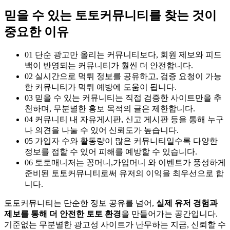
믿을 수 있는 토토커뮤니티를 찾는 것이
중요한 이유
01
단순 광고만 올리는 커뮤니티보다, 회원 제보와 피드
백이 반영되는 커뮤니티가 훨씬 더 안전합니다.
02
실시간으로 먹튀 정보를 공유하고, 검증 요청이 가능
한 커뮤니티가 먹튀 예방에 도움이 됩니다.
03
믿을 수 있는 커뮤니티는 직접 검증한 사이트만을 추
천하며, 무분별한 홍보 목적의 글은 제한합니다.
04
커뮤니티 내 자유게시판, 신고 게시판 등을 통해 누구
나 의견을 나눌 수 있어 신뢰도가 높습니다.
05
가입자 수와 활동량이 많은 커뮤니티일수록 다양한
정보를 접할 수 있어 피해를 예방할 수 있습니다.
06
토토매니저는 꽁머니,가입머니 와 이벤트가 풍성하게
준비된 토토커뮤니티로써 유저의 이익을 최우선으로 합
니다.
토토커뮤니티는 단순한 정보 공유를 넘어,
실제 유저 경험과
제보를 통해 더 안전한 토토 환경
을 만들어가는 공간입니다.
기준없는 무분별한 광고성 사이트가 난무하는 지금, 신뢰할 수