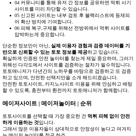
04
커뮤니티를 통해 유저 간 정보를 공유하면 먹튀 사기
사이트를 미리 차단할 수 있습니다.
05
신고된 사이트는 내부 검토 후 블랙리스트에 등재되
어 확산 방지에 기여합니다.
06
피해 복구,구제를 위해선 전방위에서 먹튀 사이트를
압박하는게 중요합니다.
단순한 정보만이 아닌,
실제 이용자 경험과 검증 데이터를 기
반으로 신뢰할 수 있는 토토 정보를 제공
하고 있습니다.
확실하게 인증된 안전 놀이터를 찾는게 제일 중요하며, 그러기
위해선 다각도에서 사이트를 검증하는 절차가 필수적입니다.
토토매니저가 다년간의 노하우를 바탕으로 검증하고 또 검증
하고 있으며, 안전한 선택지만을 소개 해드리겠습니다.
안전한 토토사이트, 카지노사이트 이용을 위해 안심하고 배팅
할 수 있도록, 충전부터 환전까지 토토매니저가 함께합니다.
메이저사이트 | 메이저놀이터 | 순위
토토사이트를 선택할 때 가장 중요한 건
먹튀 피해 없이 안전
하게 이용하는 것
입니다.
그래서 많은 이용자들이 상대적으로 안정성이 높다고 여겨지
는 메이저 놀이터를 찾곤 하죠.