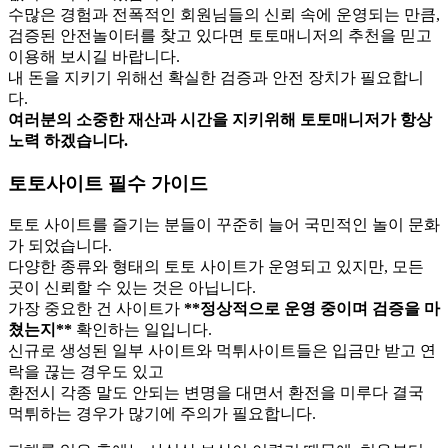
수많은 경험과 전폭적인 회원님들의 신뢰 속에 운영되는 만큼,
검증된 안전놀이터를 찾고 있다면 토토매니저의 추천을 믿고
이용해 보시길 바랍니다.
내 돈을 지키기 위해선 확실한 검증과 안전 장치가 필요합니
다.
여러분의 소중한 재산과 시간을 지키위해 토토매니저가 항상
노력 하겠습니다.
토토사이트 필수 가이드
토토 사이트를 즐기는 분들이 꾸준히 늘어 국민적인 놀이 문화
가 되었습니다.
다양한 종류와 형태의 토토 사이트가 운영되고 있지만, 모든
곳이 신뢰할 수 있는 것은 아닙니다.
가장 중요한 건 사이트가
**정상적으로 운영 중이며 검증을 마
쳤는지**
확인하는 일입니다.
신규로 생성된 일부 사이트와 먹튀사이트들은 입금만 받고 연
락을 끊는 경우도 있고
환전시 각종 말도 안되는 변명을 대면서 환전을 미루다 결국
먹튀하는 경우가 많기에 주의가 필요합니다.