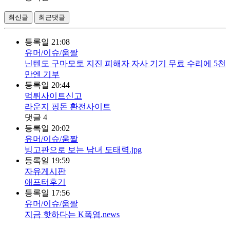
최신글
최근댓글
등록일
21:08
유머/이슈/움짤
닌텐도 구마모토 지진 피해자 자사 기기 무료 수리에 5천
만엔 기부
등록일
20:44
먹튀사이트신고
라운지 핑돈 환전사이트
댓글
4
등록일
20:02
유머/이슈/움짤
빙고판으로 보는 남녀 도태력.jpg
등록일
19:59
자유게시판
애프터후기
등록일
17:56
유머/이슈/움짤
지금 핫하다는 K폭염.news