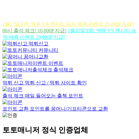
1월17일 EPL 맨유 VS 맨시티 승자 예측 이벤트 20,000P 지급!
00시 출석 체크! 10,000P 지급!
1월17일 EPL 맨유 VS 맨시티 승
자 예측 이벤트 20,000P 지급!
먹튀신고
커뮤니티
꽁머니교환
이벤트
출석체크
먹튀 신고
먹튀 신고 / 먹튀 사이트 확인
출석 체크
매일 들어오는 출첵 포인트
포인트 교환
포인트를 꽁머니/기프티콘으로 교환
토토매니저 정식 인증업체