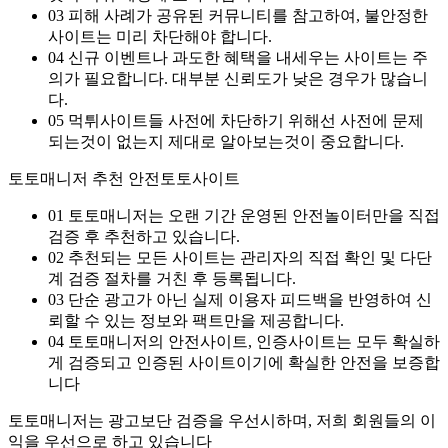
03
피해 사례가 공유된 커뮤니티를 참고하여, 불안정한
사이트는 미리 차단해야 합니다.
04
신규 이벤트나 과도한 혜택을 내세우는 사이트는 주
의가 필요합니다. 대부분 신뢰도가 낮은 경우가 많습니
다.
05
먹튀사이트들 사전에 차단하기 위해선 사전에 문제
되는것이 없는지 제대로 알아보는것이 중요합니다.
토토매니저 추천 안전토토사이트
01
토토매니저는 오랜 기간 운영된 안전놀이터만을 직접
검증 후 추천하고 있습니다.
02
추천되는 모든 사이트는 관리자의 직접 확인 및 다단
계 검증 절차를 거친 후 등록됩니다.
03
단순 광고가 아닌 실제 이용자 피드백을 반영하여 신
뢰할 수 있는 정보와 팩트만을 제공합니다.
04
토토매니저의 안전사이트, 인증사이트는 모두 확실하
게 검증되고 인증된 사이트이기에 확실한 안전을 보증합
니다
토토매니저는 광고보단 검증을 우선시하며, 저희 회원들의 이
익을 우선으로 하고 있습니다