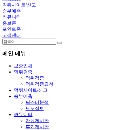
먹튀사이트/신고
승부예측
커뮤니티
홍보존
포인트존
고객센터
메인 메뉴
보증업체
먹튀검증
먹튀검증
먹튀검증요청
먹튀사이트/신고
승부예측
픽스터분석
토토정보
커뮤니티
자유게시판
후기게시판