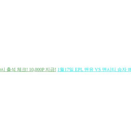
0시 출석 체크! 10,000P 지급!
1월17일 EPL 맨유 VS 맨시티 승자 예