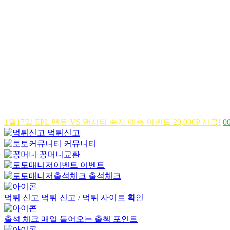
1월17일 EPL 맨유 VS 맨시티 승자 예측 이벤트 20,000P 지급!
0
먹튀신고
커뮤니티
꽁머니교환
이벤트
출석체크
먹튀 신고
먹튀 신고 / 먹튀 사이트 확인
출석 체크
매일 들어오는 출첵 포인트