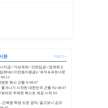
시판
더보기 »
니지급✅가상계좌✅간편입금✅업계최고
입최대(135만원지원금)✅유저＆파트너문
N
00:13
발명한 회사 근황
N
08.07
 쫓겨나기 시작한 대한민국 근황
N
2
08.07
무료버전 무제한 텍스트 제공 시작
N
1
..근육병 학생 도운 공익, 알고보니 김규
08.07