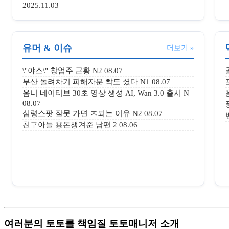
2025.11.03
유머 & 이슈
더보기 »
\"야스\" 창업주 근황
N
2
08.07
부산 돌려차기 피해자분 빡도 셨다
N
1
08.07
옴니 네이티브 30초 영상 생성 AI, Wan 3.0 출시
N
08.07
심령스팟 잘못 가면 ㅈ되는 이유
N
2
08.07
친구아들 용돈챙겨준 남편
2
08.06
여러분의 토토를 책임질 토토매니저 소개