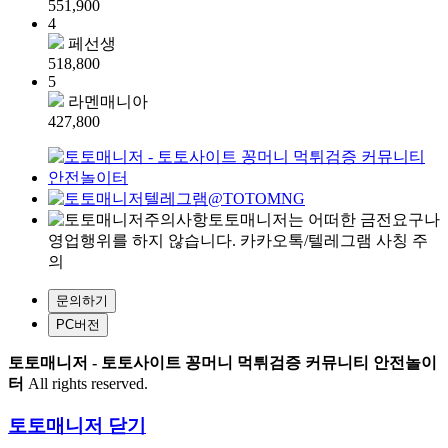
551,900
4
페선생
518,800
5
라멘매니아
427,800
@TOTOMNG
토토매니저는 어떠한 금전요구나
영업행위를 하지 않습니다. 카카오톡/텔레그램 사칭 주
의
문의하기
PC버전
토토매니저 - 토토사이트 꽁머니 먹튀검증 커뮤니티 안전놀이
터
All rights reserved.
토토매니저
닫기