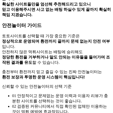
확실한 사이트들만을 엄선해 추천해드리고 있으니
믿고 이용해주시면 사고 없는 배팅 하실수 있게 끝까지 확실히
책임 지겠습니다.
안전놀이터 가이드
토토사이트를 선택할 때 가장 중요한 기준은
정상적으로 운영되며 환전까지 끝까지 문제 없는지 안전 여부
입니다.
안전하지 않은 먹튀사이트는 배팅에 승리해도
정당한 환전을 거부하거나 말도 안되는 이유들을 들어가며 조
작된 결과를 유도
할 수 있습니다.
충전부터 환전까지 믿고 즐길 수 있는 진짜 안전놀이터는
환전 보장과 투명한 운영 시스템이 핵심입니다!
신뢰할 수 있는 안전놀이터의 선택 기준
01
안정적이고 문제없는 운영 이력과 이용자 리뷰가 충
분한 사이트를 선택하는 것이 좋습니다.
02
검증된 커뮤니티에서 직접 확인된 업체만 이용하는
것이 먹튀 예방에 효과적입니다.