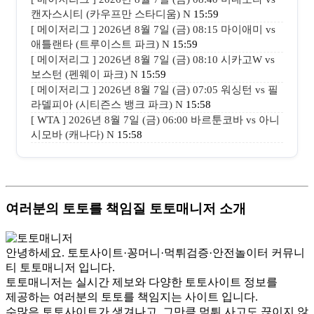
캔자스시티 (카우프만 스타디움)
N
15:59
[ 메이저리그 ] 2026년 8월 7일 (금) 08:15 마이애미 vs
애틀랜타 (트루이스트 파크)
N
15:59
[ 메이저리그 ] 2026년 8월 7일 (금) 08:10 시카고W vs
보스턴 (펜웨이 파크)
N
15:59
[ 메이저리그 ] 2026년 8월 7일 (금) 07:05 워싱턴 vs 필
라델피아 (시티즌스 뱅크 파크)
N
15:58
[ WTA ] 2026년 8월 7일 (금) 06:00 바르툰코바 vs 아니
시모바 (캐나다)
N
15:58
여러분의 토토를 책임질 토토매니저 소개
안녕하세요. 토토사이트·꽁머니·먹튀검증·안전놀이터 커뮤니
티 토토매니저 입니다.
토토매니저는 실시간 제보와 다양한 토토사이트 정보를
제공하는 여러분의 토토를 책임지는 사이트 입니다.
수많은 토토사이트가 생겨나고, 그만큼 먹튀 사고도 끊이지 않