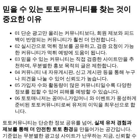
믿을 수 있는 토토커뮤니티를 찾는 것이
중요한 이유
01
단순 광고만 올리는 커뮤니티보다, 회원 제보와 피드
백이 반영되는 커뮤니티가 훨씬 더 안전합니다.
02
실시간으로 먹튀 정보를 공유하고, 검증 요청이 가능
한 커뮤니티가 먹튀 예방에 도움이 됩니다.
03
믿을 수 있는 커뮤니티는 직접 검증한 사이트만을 추
천하며, 무분별한 홍보 목적의 글은 제한합니다.
04
커뮤니티 내 자유게시판, 신고 게시판 등을 통해 누구
나 의견을 나눌 수 있어 신뢰도가 높습니다.
05
가입자 수와 활동량이 많은 커뮤니티일수록 다양한
정보를 접할 수 있어 피해를 예방할 수 있습니다.
06
토토매니저는 꽁머니,가입머니 와 이벤트가 풍성하게
준비된 토토커뮤니티로써 유저의 이익을 최우선으로 합
니다.
토토커뮤니티는 단순한 정보 공유를 넘어,
실제 유저 경험과
제보를 통해 더 안전한 토토 환경
을 만들어가는 공간입니다.
기준없는 무분별한 광고성 사이트가 난무하는 지금, 신뢰할 수