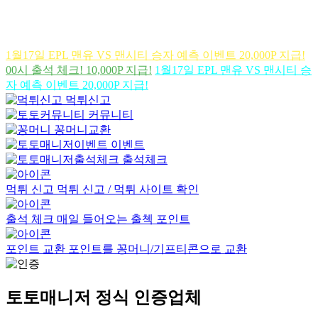
1월17일 EPL 맨유 VS 맨시티 승자 예측 이벤트 20,000P 지급!
00시 출석 체크! 10,000P 지급!
1월17일 EPL 맨유 VS 맨시티 승
자 예측 이벤트 20,000P 지급!
먹튀신고
커뮤니티
꽁머니교환
이벤트
출석체크
먹튀 신고
먹튀 신고 / 먹튀 사이트 확인
출석 체크
매일 들어오는 출첵 포인트
포인트 교환
포인트를 꽁머니/기프티콘으로 교환
토토매니저 정식 인증업체