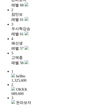
레벨 68
2
잠만보
레벨 61
3
우사짝강승
레벨 61
4
페선생
레벨 57
5
고액충
레벨 56
1
hellbo
1,325,600
2
OKKK
689,600
3
돈따보자