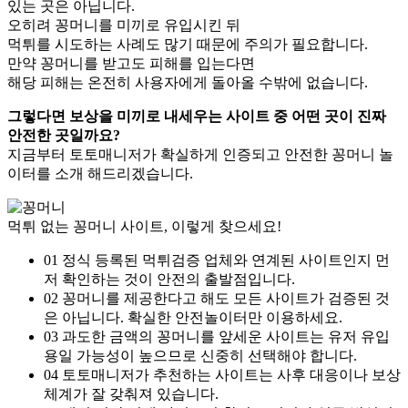
있는 곳은 아닙니다.
오히려 꽁머니를 미끼로 유입시킨 뒤
먹튀를 시도하는 사례
도 많기 때문에 주의가 필요합니다.
만약 꽁머니를 받고도 피해를 입는다면
해당 피해는 온전히 사용자에게 돌아올 수밖에 없습니다.
그렇다면 보상을 미끼로 내세우는 사이트 중 어떤 곳이 진짜
안전한 곳일까요?
지금부터 토토매니저가 확실하게 인증되고 안전한 꽁머니 놀
이터를 소개 해드리겠습니다.
먹튀 없는 꽁머니 사이트, 이렇게 찾으세요!
01
정식 등록된 먹튀검증 업체와 연계된 사이트인지 먼
저 확인하는 것이 안전의 출발점입니다.
02
꽁머니를 제공한다고 해도 모든 사이트가 검증된 것
은 아닙니다. 확실한 안전놀이터만 이용하세요.
03
과도한 금액의 꽁머니를 앞세운 사이트는 유저 유입
용일 가능성이 높으므로 신중히 선택해야 합니다.
04
토토매니저가 추천하는 사이트는 사후 대응이나 보상
체계가 잘 갖춰져 있습니다.