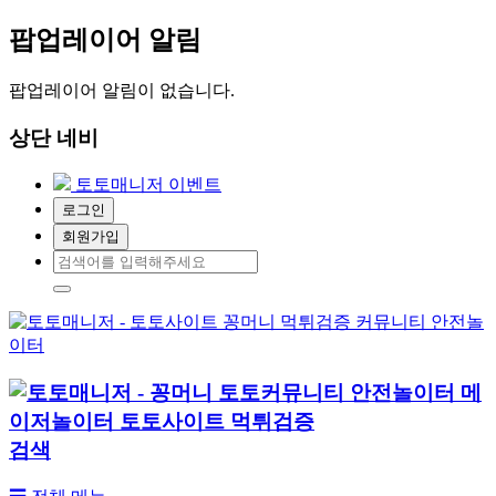
팝업레이어 알림
팝업레이어 알림이 없습니다.
상단 네비
토토매니저 이벤트
로그인
회원가입
검색