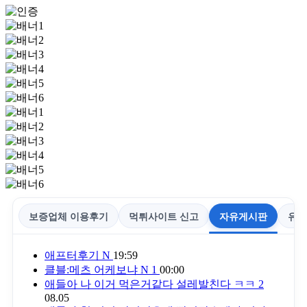
보증업체 이용후기
먹튀사이트 신고
자유게시판
유머
애프터후기
N
19:59
클블:메츠 어케보냐
N
1
00:00
애들아 나 이거 먹은거같다 설레발친다 ㅋㅋ
2
08.05