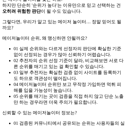
하지만 단순히 '순위가 높다'는 이유만으로 믿고 선택하는 건
오히려 위험한 판단
이 될 수도 있습니다.
그렇다면, 우리가 알고 있는 메이저 놀이터… 정말 믿어도 될
까요?
메이저놀이터 순위, 왜 맹신하면 안될까요?
01
실제 순위와는 다르게 선정자의 판단에 확실한 기준
없이 선정되는 경우가 많아 신뢰하기 어렵습니다.
02
추전자의 순위 선정 기준이 달라, 비교해보면 서로 다
른 순위를 매기고 있는 걸 확인할 수 있습니다.
03
일부 추전자는 확실한 검증 없이 사이트를 등록하기
도 하므로 객관성이 떨어집니다.
04
메이저놀이터 순위만 보고 무작정 가입하면 먹튀 피
해를 입을 가능성이 높습니다.
05
순위를 매기는 곳이 검증을 직접 하지 않고 단순 노출
만 하는 경우라면 더욱 주의가 필요합니다.
신뢰할 수 있는 메이저놀이터 정보는?
01
검증된 커뮤니티에서 공유되는 순위는 사용자들의 실