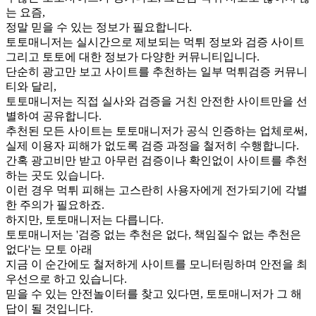
는 요즘,
정말 믿을 수 있는 정보가 필요합니다.
토토매니저는 실시간으로 제보되는 먹튀 정보와 검증 사이트
그리고 토토에 대한 정보가 다양한 커뮤니티입니다.
단순히 광고만 보고 사이트를 추천하는 일부 먹튀검증 커뮤니
티와 달리,
토토매니저는 직접 실사와 검증을 거친 안전한 사이트만을 선
별하여 공유합니다.
추천된 모든 사이트는 토토매니저가 공식 인증하는 업체로써,
실제 이용자 피해가 없도록 검증 과정을 철저히 수행합니다.
간혹 광고비만 받고 아무런 검증이나 확인없이 사이트를 추천
하는 곳도 있습니다.
이런 경우 먹튀 피해는 고스란히 사용자에게 전가되기에 각별
한 주의가 필요하죠.
하지만, 토토매니저는 다릅니다.
토토매니저는 '검증 없는 추천은 없다, 책임질수 없는 추천은
없다'는 모토 아래
지금 이 순간에도 철저하게 사이트를 모니터링하며 안전을 최
우선으로 하고 있습니다.
믿을 수 있는 안전놀이터를 찾고 있다면, 토토매니저가 그 해
답이 될 것입니다.