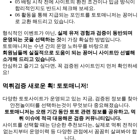
05
배팅 시작 전에 사이트의 환전 조건이나 입금 방식이
합리적인지도 반드시 체크해 보세요.
06
활동을 통해 지급되는 포인트를 토토매니저는 꽁머니
로 교환 해드리고 있습니다.
형식적인 이벤트가 아닌,
실제 유저 경험과 검증이 동반되며
운영되는 곳을 선택하는 것
이 가장 확실한 방법입니다.
토토매니저는 수년 간의 운영 노하우를 바탕으로
회원님들께 실질적으로 도움이 되는 꽁머니 사이트만 선별해
소개해 드리고 있습니다.
안심하고 즐기고 싶다면, 꼭 검증된 사이트인지 먼저 확인하세
요!
먹튀검증 새로운 획! 토토매니저!
다양한 토토사이트가 운영되고 있는 지금, 검증된 정보를 찾아
안전놀이터를 선택하는것이 무엇보다 중요해졌습니다.
토토매니저는 오랜 기간 동안 토토 관련 정보를 공유하고, 먹
튀 이슈에 적극 대응해온 검증 커뮤니티입니다.
사이트를 선택할 때는 단순한 추천보다는, 실제로 먹튀 전적이
없는지부터 운영이력 등 다양한 관점에서 꼼꼼히 살펴봐야 합
니다.