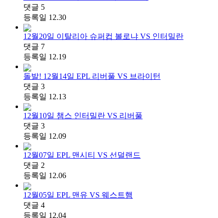
댓글
5
등록일
12.30
12월20일 이탈리아 슈퍼컵 볼로냐 VS 인터밀란
댓글
7
등록일
12.19
돌발! 12월14일 EPL 리버풀 VS 브라이턴
댓글
3
등록일
12.13
12월10일 챔스 인터밀란 VS 리버풀
댓글
3
등록일
12.09
12월07일 EPL 맨시티 VS 선덜랜드
댓글
2
등록일
12.06
12월05일 EPL 맨유 VS 웨스트햄
댓글
4
등록일
12.04