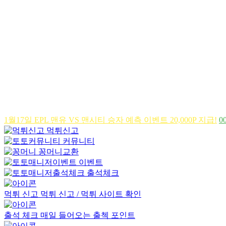
1월17일 EPL 맨유 VS 맨시티 승자 예측 이벤트 20,000P 지급!
0
먹튀신고
커뮤니티
꽁머니교환
이벤트
출석체크
먹튀 신고
먹튀 신고 / 먹튀 사이트 확인
출석 체크
매일 들어오는 출첵 포인트