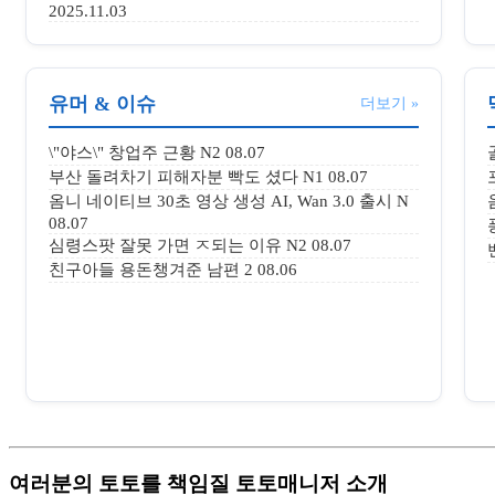
2025.11.03
유머 & 이슈
더보기 »
\"야스\" 창업주 근황
N
2
08.07
부산 돌려차기 피해자분 빡도 셨다
N
1
08.07
옴니 네이티브 30초 영상 생성 AI, Wan 3.0 출시
N
08.07
심령스팟 잘못 가면 ㅈ되는 이유
N
2
08.07
친구아들 용돈챙겨준 남편
2
08.06
여러분의 토토를 책임질 토토매니저 소개