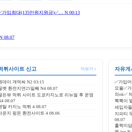
입최대(135만원지원금)✅…
N
00:13
N
08.07
먹튀사이트 신고
자유게
더보기 »
원데이 개먹싸
N
2
03:15
✅가입머
요율✅가
골벳 환전지연25일째
N
4
08.07
의ok✅
골든뷰 먹튀 사이트 도쿄카지노로 리뉴얼 후 운영
N
4
08.07
뽁뽁이 
멘탈 카지노 먹튀
4
08.07
세입자들
라운지 핑돈 환전사이트
4
08.06
지피티 
08.07
훌쩍미담
원.jpg
N