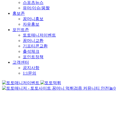
스포츠뉴스
유머/이슈/움짤
홍보존
꽁머니홍보
자유홍보
포인트존
토토매니저이벤트
꽁머니교환
기프티콘교환
출석체크
포인트정책
고객센터
공지사항
1:1문의