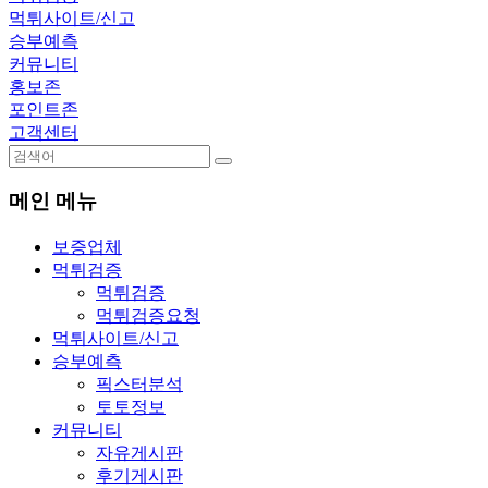
먹튀사이트/신고
승부예측
커뮤니티
홍보존
포인트존
고객센터
메인 메뉴
보증업체
먹튀검증
먹튀검증
먹튀검증요청
먹튀사이트/신고
승부예측
픽스터분석
토토정보
커뮤니티
자유게시판
후기게시판