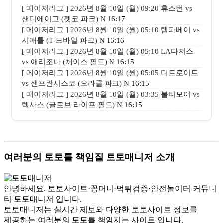
[ 메이저리그 ] 2026년 8월 10일 (월) 09:20 휴스턴 vs
샌디에이고 (펫코 파크)
N
16:17
[ 메이저리그 ] 2026년 8월 10일 (월) 05:10 탬파베이 vs
시애틀 (T-모바일 파크)
N
16:16
[ 메이저리그 ] 2026년 8월 10일 (월) 05:10 LA다저스
vs 애리조나 (체이스 필드)
N
16:15
[ 메이저리그 ] 2026년 8월 10일 (월) 05:05 디트로이트
vs 샌프란시스코 (오라클 파크)
N
16:15
[ 메이저리그 ] 2026년 8월 10일 (월) 03:35 볼티모어 vs
텍사스 (글로브 라이프 필드)
N
16:15
여러분의 토토를 책임질 토토매니저 소개
안녕하세요. 토토사이트·꽁머니·먹튀검증·안전놀이터 커뮤니
티 토토매니저 입니다.
토토매니저는 실시간 제보와 다양한 토토사이트 정보를
제공하는 여러분의 토토를 책임지는 사이트 입니다.