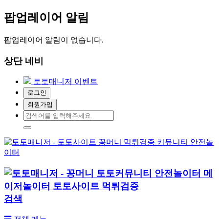
팝업레이어 알림
팝업레이어 알림이 없습니다.
상단 네비
토토매니저 이벤트
로그인
회원가입
검색