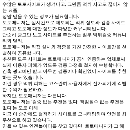
수많은 토토사이트가 생겨나고, 그만큼 먹튀 사고도 끊이지 않
는 요즘,
정말 믿을 수 있는 정보가 필요합니다.
토토매니저는 실시간으로 제보되는 먹튀 정보와 검증 사이트
그리고 토토에 대한 정보가 다양한 커뮤니티입니다.
단순히 광고만 보고 사이트를 추천하는 일부 먹튀검증 커뮤니
티와 달리,
토토매니저는 직접 실사와 검증을 거친 안전한 사이트만을 선
별하여 공유합니다.
추천된 모든 사이트는 토토매니저가 공식 인증하는 업체로써,
실제 이용자 피해가 없도록 검증 과정을 철저히 수행합니다.
간혹 광고비만 받고 아무런 검증이나 확인없이 사이트를 추천
하는 곳도 있습니다.
이런 경우 먹튀 피해는 고스란히 사용자에게 전가되기에 각별
한 주의가 필요하죠.
하지만, 토토매니저는 다릅니다.
토토매니저는 '검증 없는 추천은 없다, 책임질수 없는 추천은
없다'는 모토 아래
지금 이 순간에도 철저하게 사이트를 모니터링하며 안전을 최
우선으로 하고 있습니다.
믿을 수 있는 안전놀이터를 찾고 있다면, 토토매니저가 그 해