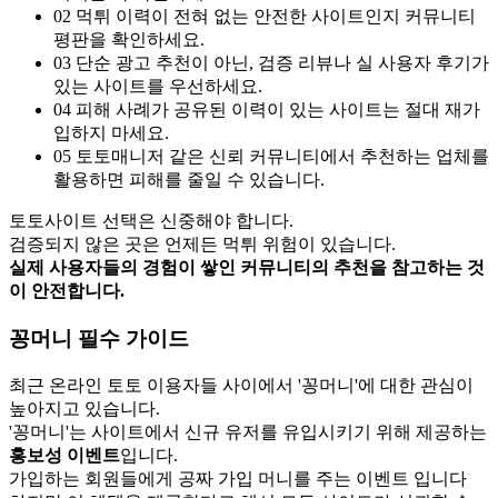
02
먹튀 이력이 전혀 없는 안전한 사이트인지 커뮤니티
평판을 확인하세요.
03
단순 광고 추천이 아닌, 검증 리뷰나 실 사용자 후기가
있는 사이트를 우선하세요.
04
피해 사례가 공유된 이력이 있는 사이트는 절대 재가
입하지 마세요.
05
토토매니저 같은 신뢰 커뮤니티에서 추천하는 업체를
활용하면 피해를 줄일 수 있습니다.
토토사이트 선택은 신중해야 합니다.
검증되지 않은 곳은 언제든 먹튀 위험이 있습니다.
실제 사용자들의 경험이 쌓인 커뮤니티의 추천을 참고하는 것
이 안전합니다.
꽁머니 필수 가이드
최근 온라인 토토 이용자들 사이에서 '꽁머니'에 대한 관심이
높아지고 있습니다.
'꽁머니'는 사이트에서 신규 유저를 유입시키기 위해 제공하는
홍보성 이벤트
입니다.
가입하는 회원들에게 공짜 가입 머니를 주는 이벤트 입니다