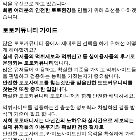
익을 우선으로 하고 있습니다
회원 여러분의 안전한 토토환경
을 만들기 위해 최선을 다하겠
습니다.
토토커뮤니티 가이드
많은 토토커뮤니티 중에서 제대로된 선택을 하기 위해선 어떻
게 해야할까요?
실제 유저들의 먹튀제보와 먹튀신고 등 실이용자들의 후기로
운영되는 토토커뮤니티
입니다.
많은 유저들이 이용하고, 확실한 기준을 가지고 먹튀사이트들
을 판별하고 검증하는 능력을 가졌는지가 중요합니다.
안전한 토토사이트를 찾는것만큼 믿을만한 토토커뮤니티를
찾는것 또한 중요한 일입니다.
확실한 토토커뮤니티 토토매니저와 함께 안전한 배팅하세요.
먹튀사이트를 검증하는건 충분한 정보력과 차별화된 검증 방
식과 기준이 필요 합니다.
저희 토토매니저는 다년간의 노하우와 실시간으로 제보되는
실제 유저들의 이용후기와 확실한 검증 절차로
안전한 토토사이트, 카지노사이트인지 옥석을 확실하게 가려