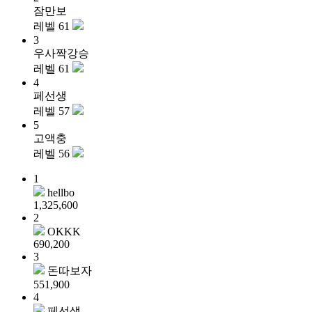
잠만보
레벨 61
3
우사짝강승
레벨 61
4
페선생
레벨 57
5
고액충
레벨 56
1
hellbo
1,325,600
2
OKKK
690,200
3
돈따보자
551,900
4
페선생