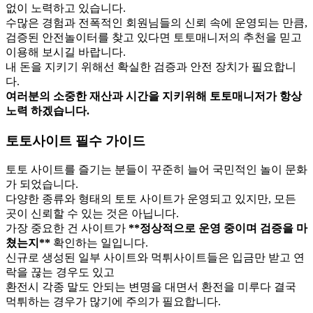
없이 노력하고 있습니다.
수많은 경험과 전폭적인 회원님들의 신뢰 속에 운영되는 만큼,
검증된 안전놀이터를 찾고 있다면 토토매니저의 추천을 믿고
이용해 보시길 바랍니다.
내 돈을 지키기 위해선 확실한 검증과 안전 장치가 필요합니
다.
여러분의 소중한 재산과 시간을 지키위해 토토매니저가 항상
노력 하겠습니다.
토토사이트 필수 가이드
토토 사이트를 즐기는 분들이 꾸준히 늘어 국민적인 놀이 문화
가 되었습니다.
다양한 종류와 형태의 토토 사이트가 운영되고 있지만, 모든
곳이 신뢰할 수 있는 것은 아닙니다.
가장 중요한 건 사이트가
**정상적으로 운영 중이며 검증을 마
쳤는지**
확인하는 일입니다.
신규로 생성된 일부 사이트와 먹튀사이트들은 입금만 받고 연
락을 끊는 경우도 있고
환전시 각종 말도 안되는 변명을 대면서 환전을 미루다 결국
먹튀하는 경우가 많기에 주의가 필요합니다.