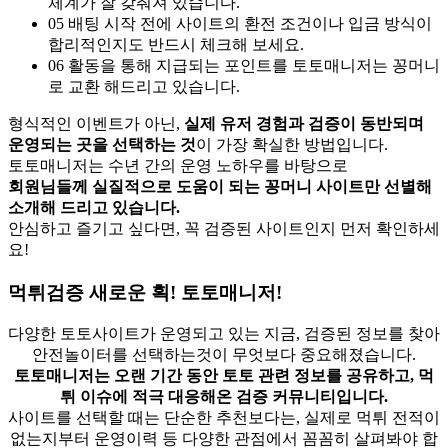
체계가 잘 갖춰져 있습니다.
05
배팅 시작 전에 사이트의 환전 조건이나 입금 방식이
합리적인지도 반드시 체크해 보세요.
06
활동을 통해 지급되는 포인트를 토토매니저는 꽁머니
로 교환 해드리고 있습니다.
형식적인 이벤트가 아닌,
실제 유저 경험과 검증이 동반되며
운영되는 곳을 선택하는 것
이 가장 확실한 방법입니다.
토토매니저는 수년 간의 운영 노하우를 바탕으로
회원님들께 실질적으로 도움이 되는 꽁머니 사이트만 선별해
소개해 드리고 있습니다.
안심하고 즐기고 싶다면, 꼭 검증된 사이트인지 먼저 확인하세
요!
먹튀검증 새로운 획! 토토매니저!
다양한 토토사이트가 운영되고 있는 지금, 검증된 정보를 찾아
안전놀이터를 선택하는것이 무엇보다 중요해졌습니다.
토토매니저는 오랜 기간 동안 토토 관련 정보를 공유하고, 먹
튀 이슈에 적극 대응해온 검증 커뮤니티입니다.
사이트를 선택할 때는 단순한 추천보다는, 실제로 먹튀 전적이
없는지부터 운영이력 등 다양한 관점에서 꼼꼼히 살펴봐야 합