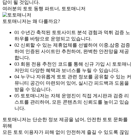
답이 될 것입니다.
여러분의 토토 동행 파트너, 토토매니저
토토매니저는 왜 다를까요?
01
수년간 축적된 토토사이트 분석 경험과 먹튀 검증 노
하우를 바탕으로 운영되고 있습니다.
02
신뢰할 수 있는 제휴업체를 선별하여 이중,삼중 검증
하여 인증된 사이트만 추천하여, 완벽한 안전망을 제공
합니다.
03
회원 전용 추천인 코드를 통해 신규 가입 시 토토매니
저만의 다양한 혜택과 보너스를 누릴 수 있습니다.
04
누구나 자유롭게 토토 관련 정보를 공유할 수 있는 커
뮤니티 공간이 마련되어 있어, 실시간 피드백과 도움을
받을 수 있습니다.
05
토토매니저는 자체 운영진이 직접 게시판과 검증 리
스트를 관리하여, 모든 콘텐츠의 신뢰도를 높이고 있습
니다.
토토매니저는 단순한 정보 제공을 넘어, 안전한 토토 문화를
위해
모든 토토 이용자가 피해 없이 안전하게 즐길 수 있도록 끊임