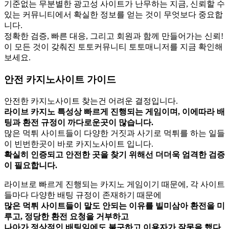
기준없는 무분별한 광고성 사이트가 난무하는 지금, 신뢰할 수
있는 커뮤니티에서 확실한 정보를 얻는 것이 무엇보다 중요합
니다.
정확한 검증, 빠른 대응, 그리고 회원과 함께 만들어가는 신뢰!
이 모든 것이 갖춰진 토토커뮤니티 토토매니저를 지금 확인해
보세요.
안전 카지노사이트 가이드
안전한 카지노사이트 찾는건 어려운 결정입니다.
라이브 카지노 특성상 빠르게 진행되는 게임이며, 이에따라 배
팅과 환전 규정이 까다로운곳이 많습니다.
많은 먹튀 사이트들이 다양한 거짓과 사기로 먹튀를 하는 일들
이 빈번한곳이 바로 카지노사이트 입니다.
확실히 인증되고 안전한 곳을 찾기 위해선 더더욱 엄격한 검증
이 필요합니다.
라이브로 빠르게 진행되는 카지노 게임이기 때문에, 각 사이트
들마다 다양한 배팅 규정이 존재하기 때문에
많은 먹튀 사이트들이 말도 안되는 이유를 빌미삼아 환전을 미
루고, 정당한 환전 요청을 거부하고
나아가 정상적인 배팅임에도 불구하고 이용자가 잘못을 했다