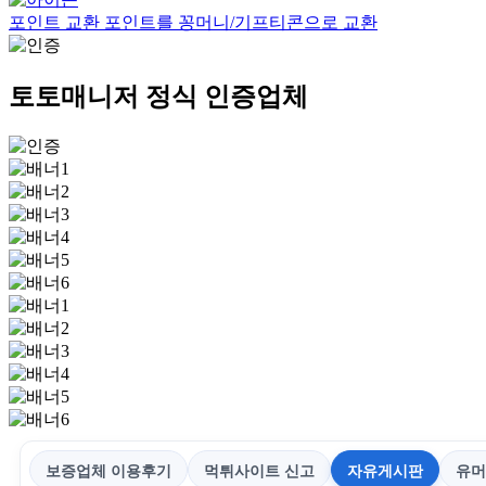
포인트 교환
포인트를 꽁머니/기프티콘으로 교환
토토매니저 정식 인증업체
보증업체 이용후기
먹튀사이트 신고
자유게시판
유머