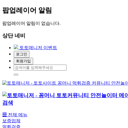
팝업레이어 알림
팝업레이어 알림이 없습니다.
상단 네비
토토매니저 이벤트
로그인
회원가입
검색
☰ 전체
메뉴
보증업체
먹튀검증