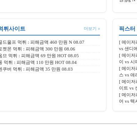
먹튀사이트
픽스터
더보기 »
골드울프 먹튀 : 피해금액 460 만원
N
08.07
[ 메이저리
vs 샌디
포켓몬 먹튀 : 피해금액 300 만원
08.06
[ 메이저리
옴므 먹튀 : 피해금액 69 만원
HOT
08.05
이 vs 
퐁 먹튀 : 피해금액 110 만원
HOT
08.04
[ 메이저리
벤쿠버 먹튀 : 피해금액 35 만원
08.03
스 vs 
[ 메이저리
이트 vs
[ 메이저리
어 vs 