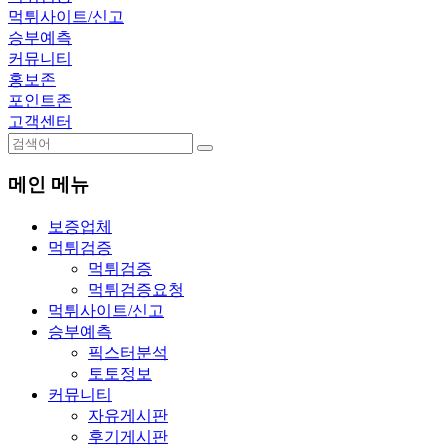
먹튀사이트/신고
승부예측
커뮤니티
홍보존
포인트존
고객센터
메인 메뉴
보증업체
먹튀검증
먹튀검증
먹튀검증요청
먹튀사이트/신고
승부예측
픽스터분석
토토정보
커뮤니티
자유게시판
후기게시판