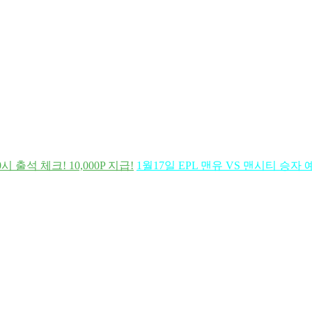
0시 출석 체크! 10,000P 지급!
1월17일 EPL 맨유 VS 맨시티 승자 예