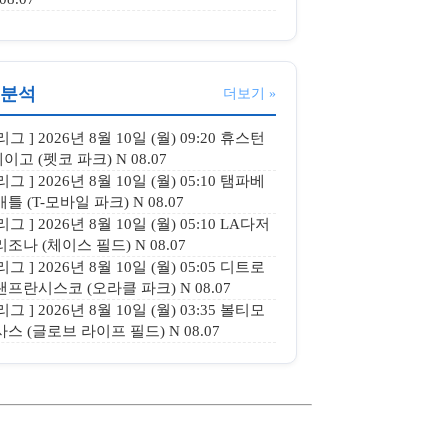
 분석
더보기 »
그 ] 2026년 8월 10일 (월) 09:20 휴스턴
에이고 (펫코 파크)
N
08.07
그 ] 2026년 8월 10일 (월) 05:10 탬파베
시애틀 (T-모바일 파크)
N
08.07
그 ] 2026년 8월 10일 (월) 05:10 LA다저
애리조나 (체이스 필드)
N
08.07
그 ] 2026년 8월 10일 (월) 05:05 디트로
 샌프란시스코 (오라클 파크)
N
08.07
그 ] 2026년 8월 10일 (월) 03:35 볼티모
텍사스 (글로브 라이프 필드)
N
08.07