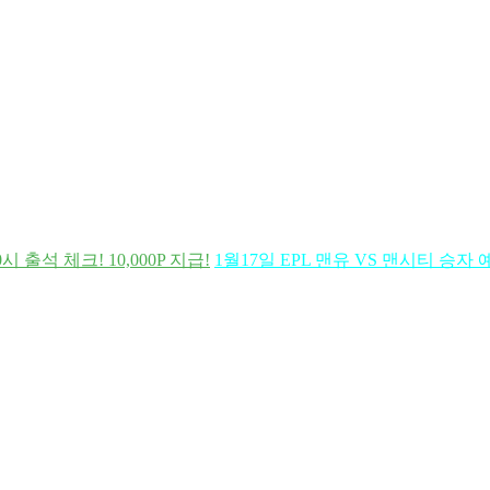
0시 출석 체크! 10,000P 지급!
1월17일 EPL 맨유 VS 맨시티 승자 예