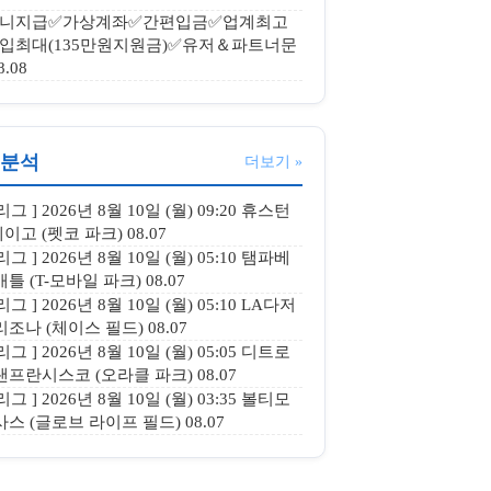
니지급✅가상계좌✅간편입금✅업계최고
입최대(135만원지원금)✅유저＆파트너문
8.08
 분석
더보기 »
그 ] 2026년 8월 10일 (월) 09:20 휴스턴
에이고 (펫코 파크)
08.07
그 ] 2026년 8월 10일 (월) 05:10 탬파베
시애틀 (T-모바일 파크)
08.07
그 ] 2026년 8월 10일 (월) 05:10 LA다저
애리조나 (체이스 필드)
08.07
그 ] 2026년 8월 10일 (월) 05:05 디트로
 샌프란시스코 (오라클 파크)
08.07
그 ] 2026년 8월 10일 (월) 03:35 볼티모
텍사스 (글로브 라이프 필드)
08.07