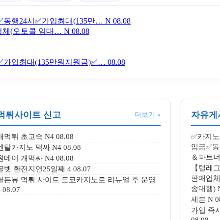
행24시✅가입최대(135만…
N
08.08
매업체(오토콜 임대…
N
08.08
입최대(135만원지원금)✅…
08.08
먹튀사이트 신고
자유게
더보기 »
개먹튀 초고속
N
4
08.08
✅카지노
입금✅동
멘탈카지노 먹싸
N
4
08.08
＆파트너
원데이 개먹싸
N
4
08.08
【텔레그램
골벳 환전지연25일째
4
08.07
판매업체
골든뷰 먹튀 사이트 도쿄카지노로 리뉴얼 후 운영
송대행)
4
08.07
세븐
N
0
가입 즉시 
08.08