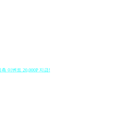
측 이벤트 20,000P 지급!