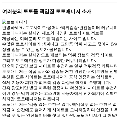
여러분의 토토를 책임질 토토매니저 소개
안녕하세요. 토토사이트·꽁머니·먹튀검증·안전놀이터 커뮤니티
토토매니저는 실시간 제보와 다양한 토토사이트 정보를
제공하는 여러분의 토토를 책임지는 사이트 입니다.
수많은 토토사이트가 생겨나고, 그만큼 먹튀 사고도 끊이지 않는
정말 믿을 수 있는 정보가 필요합니다.
토토매니저는 실시간으로 제보되는 먹튀 정보와 검증 사이트
그리고 토토에 대한 정보가 다양한 커뮤니티입니다.
단순히 광고만 보고 사이트를 추천하는 일부 먹튀검증 커뮤니티
토토매니저는 직접 실사와 검증을 거친 안전한 사이트만을 선
추천된 모든 사이트는 토토매니저가 공식 인증하는 업체로써,
실제 이용자 피해가 없도록 검증 과정을 철저히 수행합니다.
간혹 광고비만 받고 아무런 검증이나 확인없이 사이트를 추천하
이런 경우 먹튀 피해는 고스란히 사용자에게 전가되기에 각별한
하지만, 토토매니저는 다릅니다.
토토매니저는 '검증 없는 추천은 없다, 책임질수 없는 추천은 없
지금 이 순간에도 철저하게 사이트를 모니터링하며 안전을 최우
믿을 수 있는 안전놀이터를 찾고 있다면, 토토매니저가 그 해답