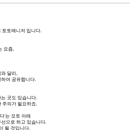
 토토매니저 입니다.
 요즘,
와 달리,
별하여 공유합니다.
는 곳도 있습니다.
 주의가 필요하죠.
다'는 모토 아래
선으로 하고 있습니다.
이 될 것입니다.