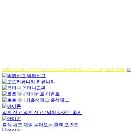
1월17일 EPL 맨유 VS 맨시티 승자 예측 이벤트 20,000P 지급!
0
먹튀신고
커뮤니티
꽁머니교환
이벤트
출석체크
먹튀 신고
먹튀 신고 / 먹튀 사이트 확인
출석 체크
매일 들어오는 출첵 포인트