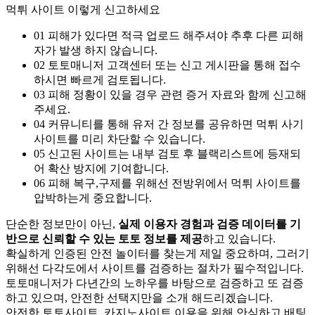
먹튀 사이트 이렇게 신고하세요
01
피해가 있다면 적극 업로드 해주셔야 추후 다른 피해
자가 발생 하지 않습니다.
02
토토매니저 고객센터 또는 신고 게시판을 통해 접수
하시면 빠르게 검토됩니다.
03
피해 정황이 있을 경우 관련 증거 자료와 함께 신고해
주세요.
04
커뮤니티를 통해 유저 간 정보를 공유하면 먹튀 사기
사이트를 미리 차단할 수 있습니다.
05
신고된 사이트는 내부 검토 후 블랙리스트에 등재되
어 확산 방지에 기여합니다.
06
피해 복구,구제를 위해선 전방위에서 먹튀 사이트를
압박하는게 중요합니다.
단순한 정보만이 아닌,
실제 이용자 경험과 검증 데이터를 기
반으로 신뢰할 수 있는 토토 정보를 제공
하고 있습니다.
확실하게 인증된 안전 놀이터를 찾는게 제일 중요하며, 그러기
위해선 다각도에서 사이트를 검증하는 절차가 필수적입니다.
토토매니저가 다년간의 노하우를 바탕으로 검증하고 또 검증
하고 있으며, 안전한 선택지만을 소개 해드리겠습니다.
안전한 토토사이트, 카지노사이트 이용을 위해 안심하고 배팅