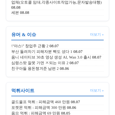
업체(오토콜 임대,각종사이트작업가능,문자발송대행)
08.08
세븐
08.08
유머 & 이슈
더보기 »
\"야스\" 창업주 근황
2
08.07
부산 돌려차기 피해자분 빡도 셨다
1
08.07
옴니 네이티브 30초 영상 생성 AI, Wan 3.0 출시
08.07
심령스팟 잘못 가면 ㅈ되는 이유
2
08.07
친구아들 용돈챙겨준 남편
2
08.06
먹튀사이트
더보기 »
골드울프 먹튀 : 피해금액 460 만원
08.07
포켓몬 먹튀 : 피해금액 300 만원
08.06
옴므 먹튀 : 피해금액 69 만원
08.05