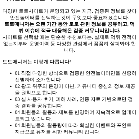
다양한 토토사이트가 운영되고 있는 지금, 검증된 정보를 찾아
안전놀이터를 선택하는것이 무엇보다 중요해졌습니다.
토토매니저는 오랜 기간 동안 토토 관련 정보를 공유하고, 먹
튀 이슈에 적극 대응해온 검증 커뮤니티입니다.
사이트를 선택할 때는 단순한 추천보다는, 실제로 먹튀 전적이
없는지부터 운영이력 등 다양한 관점에서 꼼꼼히 살펴봐야 합
니다.
토토매니저는 이렇게 다릅니다!
01
직접 다양한 방식으로 검증한 안전놀이터만을 신중히
선별하여 소개합니다.
02
광고 위주의 운영이 아닌, 커뮤니티 중심의 정보 제공
을 원칙으로 합니다.
03
실 사용자 후기, 피해 사례, 인증 자료 기반으로만 검
증 결과를 공유합니다.
04
회원들의 활동과 제보를 반영하여 지속적으로 업데이
트되고 있습니다.
04
회원님들의 활동량에 따라 확실한 이벤트와 포인트
지급으로 유저를 위한 커뮤니티 입니다.