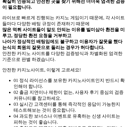
확실히 인증되고 안전한 곳을 찾기 위해선 더더욱 엄격한 검증
이 필요합니다.
라이브로 빠르게 진행되는 카지노 게임이기 때문에, 각 사이트
들마다 다양한 배팅 규정이 존재하기 때문에
많은 먹튀 사이트들이 말도 안되는 이유를 빌미삼아 환전을 미
루고, 정당한 환전 요청을 거부하고
나아가 정상적인 배팅임에도 불구하고 이용자가 잘못을 했다
는식의 회원의 잘못으로 돌리는 경우가 허다합니다.
안전한 카지노 사이트를 다양한 검증방식과 차별화된 엄격한
기준으로 판별 하겠습니다.
안전한 카지노사이트, 이렇게 고르세요!
01
정식 라이선스를 보유한 카지노사이트인지 반드시 확
인해야 합니다.
02
출금 지연이나 제한이 없는, 사용자 후기 중심의 검증
커뮤니티를 참고하세요.
03
실시간 고객센터를 통해 즉각적인 응답이 가능한지
테스트해보는 것이 중요합니다.
04
과도한 보너스나 이벤트로 유혹하는 신생 사이트는
피하는 것이 좋습니다.