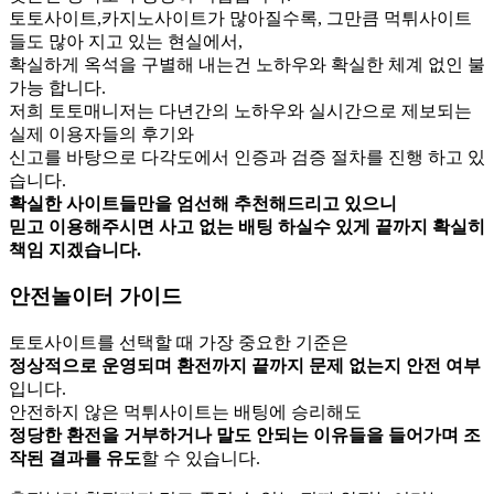
토토사이트,카지노사이트가 많아질수록, 그만큼 먹튀사이트
들도 많아 지고 있는 현실에서,
확실하게 옥석을 구별해 내는건 노하우와 확실한 체계 없인 불
가능 합니다.
저희 토토매니저는 다년간의 노하우와 실시간으로 제보되는
실제 이용자들의 후기와
신고를 바탕으로 다각도에서 인증과 검증 절차를 진행 하고 있
습니다.
확실한 사이트들만을 엄선해 추천해드리고 있으니
믿고 이용해주시면 사고 없는 배팅 하실수 있게 끝까지 확실히
책임 지겠습니다.
안전놀이터 가이드
토토사이트를 선택할 때 가장 중요한 기준은
정상적으로 운영되며 환전까지 끝까지 문제 없는지 안전 여부
입니다.
안전하지 않은 먹튀사이트는 배팅에 승리해도
정당한 환전을 거부하거나 말도 안되는 이유들을 들어가며 조
작된 결과를 유도
할 수 있습니다.