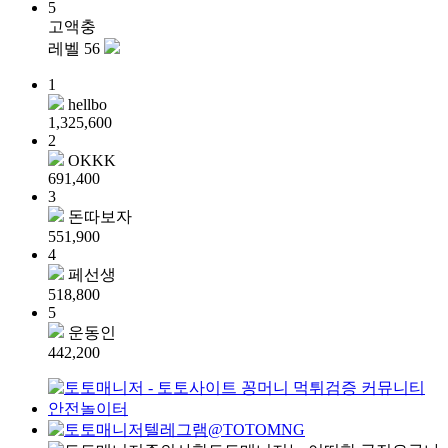
5
고액충
레벨 56
1
hellbo
1,325,600
2
OKKK
691,400
3
돈따보자
551,900
4
페선생
518,800
5
운동인
442,200
@TOTOMNG