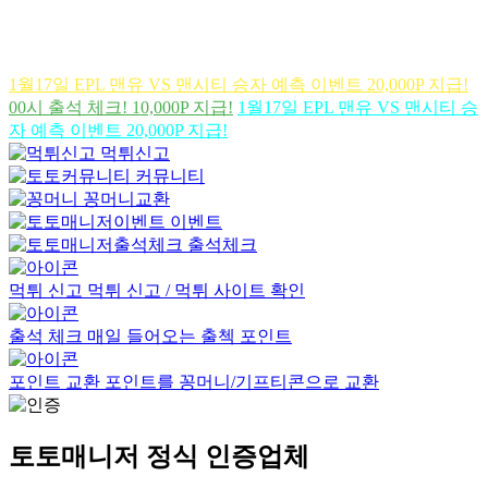
1월17일 EPL 맨유 VS 맨시티 승자 예측 이벤트 20,000P 지급!
00시 출석 체크! 10,000P 지급!
1월17일 EPL 맨유 VS 맨시티 승
자 예측 이벤트 20,000P 지급!
먹튀신고
커뮤니티
꽁머니교환
이벤트
출석체크
먹튀 신고
먹튀 신고 / 먹튀 사이트 확인
출석 체크
매일 들어오는 출첵 포인트
포인트 교환
포인트를 꽁머니/기프티콘으로 교환
토토매니저 정식 인증업체