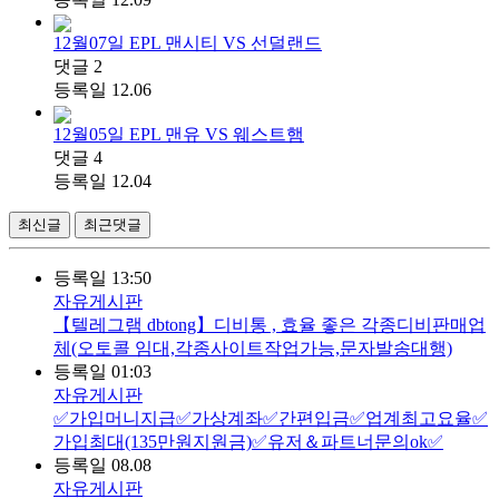
12월07일 EPL 맨시티 VS 선덜랜드
댓글
2
등록일
12.06
12월05일 EPL 맨유 VS 웨스트햄
댓글
4
등록일
12.04
최신글
최근댓글
등록일
13:50
자유게시판
【텔레그램 dbtong】디비통 , 효율 좋은 각종디비판매업
체(오토콜 임대,각종사이트작업가능,문자발송대행)
등록일
01:03
자유게시판
✅가입머니지급✅가상계좌✅간편입금✅업계최고요율✅
가입최대(135만원지원금)✅유저＆파트너문의ok✅
등록일
08.08
자유게시판