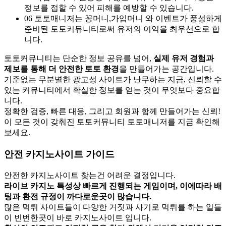
정보를 접할 수 있어 피해를 예방할 수 있습니다.
06
토토매니저는 꽁머니,가입머니 와 이벤트가 풍성하게
준비된 토토커뮤니티로써 유저의 이익을 최우선으로 합
니다.
토토커뮤니티는 단순한 정보 공유를 넘어,
실제 유저 경험과
제보를 통해 더 안전한 토토 환경
을 만들어가는 공간입니다.
기준없는 무분별한 광고성 사이트가 난무하는 지금, 신뢰할 수
있는 커뮤니티에서 확실한 정보를 얻는 것이 무엇보다 중요합
니다.
정확한 검증, 빠른 대응, 그리고 회원과 함께 만들어가는 신뢰!
이 모든 것이 갖춰진 토토커뮤니티 토토매니저를 지금 확인해
보세요.
안전 카지노사이트 가이드
안전한 카지노사이트 찾는건 어려운 결정입니다.
라이브 카지노 특성상 빠르게 진행되는 게임이며, 이에따라 배
팅과 환전 규정이 까다로운곳이 많습니다.
많은 먹튀 사이트들이 다양한 거짓과 사기로 먹튀를 하는 일들
이 빈번한곳이 바로 카지노사이트 입니다.