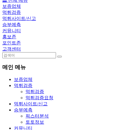
☰ 전체
메뉴
보증업체
먹튀검증
먹튀사이트/신고
승부예측
커뮤니티
홍보존
포인트존
고객센터
메인 메뉴
보증업체
먹튀검증
먹튀검증
먹튀검증요청
먹튀사이트/신고
승부예측
픽스터분석
토토정보
커뮤니티