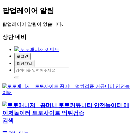
팝업레이어 알림
팝업레이어 알림이 없습니다.
상단 네비
토토매니저 이벤트
로그인
회원가입
검색