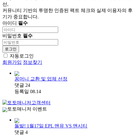
선,
커뮤니티 기반의 투명한 인증된 팩트 체크와 실제 이용자의 후
기가 중요합니다.
아이디
필수
비밀번호
필수
로그인
자동로그인
회원가입
정보찾기
꽁머니 교환 및 업체 선정
댓글
24
등록일
08.14
토토매니저
이벤트
돌발! 1월17일 EPL 맨유 VS 맨시티
댓글
4