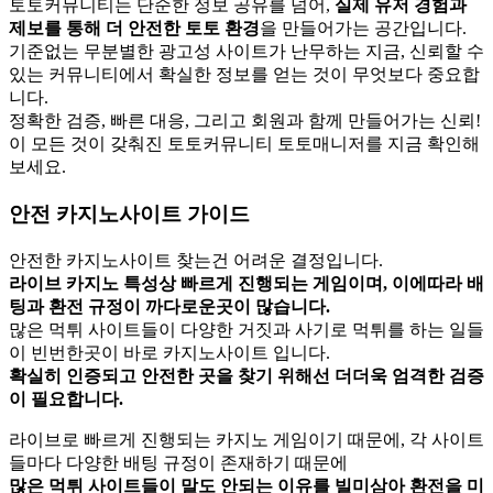
토토커뮤니티는 단순한 정보 공유를 넘어,
실제 유저 경험과
제보를 통해 더 안전한 토토 환경
을 만들어가는 공간입니다.
기준없는 무분별한 광고성 사이트가 난무하는 지금, 신뢰할 수
있는 커뮤니티에서 확실한 정보를 얻는 것이 무엇보다 중요합
니다.
정확한 검증, 빠른 대응, 그리고 회원과 함께 만들어가는 신뢰!
이 모든 것이 갖춰진 토토커뮤니티 토토매니저를 지금 확인해
보세요.
안전 카지노사이트 가이드
안전한 카지노사이트 찾는건 어려운 결정입니다.
라이브 카지노 특성상 빠르게 진행되는 게임이며, 이에따라 배
팅과 환전 규정이 까다로운곳이 많습니다.
많은 먹튀 사이트들이 다양한 거짓과 사기로 먹튀를 하는 일들
이 빈번한곳이 바로 카지노사이트 입니다.
확실히 인증되고 안전한 곳을 찾기 위해선 더더욱 엄격한 검증
이 필요합니다.
라이브로 빠르게 진행되는 카지노 게임이기 때문에, 각 사이트
들마다 다양한 배팅 규정이 존재하기 때문에
많은 먹튀 사이트들이 말도 안되는 이유를 빌미삼아 환전을 미