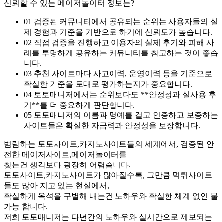
신뢰할 수 있는 메이저놀이터 정보는?
01
검증된 커뮤니티에서 공유되는 순위는 사용자들의 실
제 경험과 기준을 기반으로 하기에 신뢰도가 높습니다.
02
직접 검증을 진행하고 이용자의 실제 후기와 피해 사
례를 투명하게 공유하는 커뮤니티를 참고하는 것이 좋습
니다.
03
추천 사이트마다 사고이력, 운영이력 등을 기준으로
확실한 기준을 토대로 평가하는지가 중요합니다.
04
토토매니저에서는 순위보다도 **안정성과 실사용 후
기**를 더 중요하게 판단합니다.
05
토토매니저의 이름과 명예를 걸고 인증하고 보증하는
사이트들은 확실한 자금력과 안정성을 보장합니다.
범람하는 토토사이트,카지노사이트들의 세계에서, 검증된 안
전한 메이저사이트,메이저놀이터를
찾는건 생각보다 굉장히 어렵습니다.
토토사이트,카지노사이트가 많아질수록, 그만큼 먹튀사이트
들도 많아 지고 있는 현실에서,
확실하게 옥석을 구별해 내는건 노하우와 확실한 체계 없인 불
가능 합니다.
저희 토토매니저는 다년간의 노하우와 실시간으로 제보되는