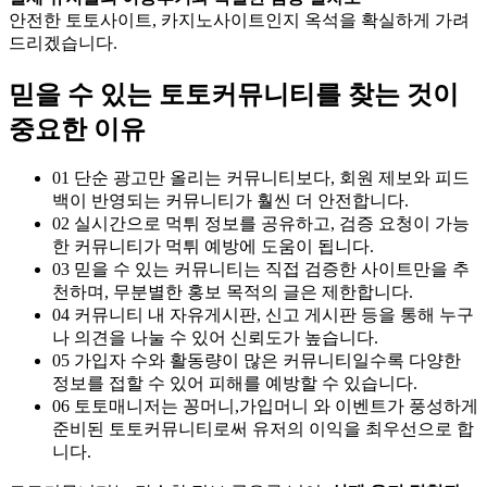
안전한 토토사이트, 카지노사이트인지 옥석을 확실하게 가려
드리겠습니다.
믿을 수 있는 토토커뮤니티를 찾는 것이
중요한 이유
01
단순 광고만 올리는 커뮤니티보다, 회원 제보와 피드
백이 반영되는 커뮤니티가 훨씬 더 안전합니다.
02
실시간으로 먹튀 정보를 공유하고, 검증 요청이 가능
한 커뮤니티가 먹튀 예방에 도움이 됩니다.
03
믿을 수 있는 커뮤니티는 직접 검증한 사이트만을 추
천하며, 무분별한 홍보 목적의 글은 제한합니다.
04
커뮤니티 내 자유게시판, 신고 게시판 등을 통해 누구
나 의견을 나눌 수 있어 신뢰도가 높습니다.
05
가입자 수와 활동량이 많은 커뮤니티일수록 다양한
정보를 접할 수 있어 피해를 예방할 수 있습니다.
06
토토매니저는 꽁머니,가입머니 와 이벤트가 풍성하게
준비된 토토커뮤니티로써 유저의 이익을 최우선으로 합
니다.