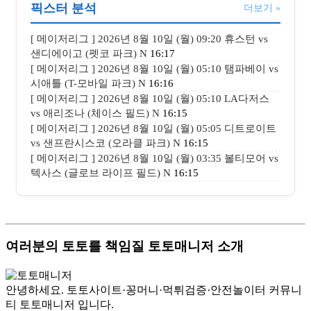
픽스터 분석
더보기 »
[ 메이저리그 ] 2026년 8월 10일 (월) 09:20 휴스턴 vs
샌디에이고 (펫코 파크)
N
16:17
[ 메이저리그 ] 2026년 8월 10일 (월) 05:10 탬파베이 vs
시애틀 (T-모바일 파크)
N
16:16
[ 메이저리그 ] 2026년 8월 10일 (월) 05:10 LA다저스
vs 애리조나 (체이스 필드)
N
16:15
[ 메이저리그 ] 2026년 8월 10일 (월) 05:05 디트로이트
vs 샌프란시스코 (오라클 파크)
N
16:15
[ 메이저리그 ] 2026년 8월 10일 (월) 03:35 볼티모어 vs
텍사스 (글로브 라이프 필드)
N
16:15
여러분의 토토를 책임질 토토매니저 소개
안녕하세요. 토토사이트·꽁머니·먹튀검증·안전놀이터 커뮤니
티 토토매니저 입니다.