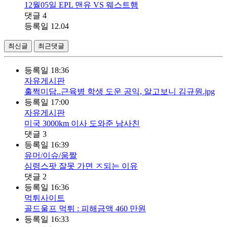
12월05일 EPL 맨유 VS 웨스트햄
댓글
4
등록일
12.04
최신글
최근댓글
등록일
18:36
자유게시판
훌쩍미담..근육병 학생 도운 공익, 알고보니 김규원.jpg
등록일
17:00
자유게시판
미국 3000km 이사 도와준 남사친
댓글
3
등록일
16:39
유머/이슈/움짤
심령스팟 잘못 가면 ㅈ되는 이유
댓글
2
등록일
16:36
먹튀사이트
골드울프 먹튀 : 피해금액 460 만원
등록일
16:33