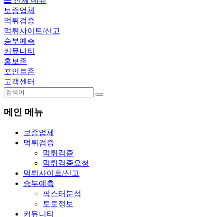
☰ 전체
메뉴
보증업체
먹튀검증
먹튀사이트/신고
승부예측
커뮤니티
홍보존
포인트존
고객센터
메인 메뉴
보증업체
먹튀검증
먹튀검증
먹튀검증요청
먹튀사이트/신고
승부예측
픽스터분석
토토정보
커뮤니티