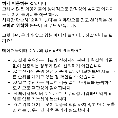
하게 이용하는 것
입니다.
그래서 많은 이용자들이 상대적으로 안정성이 높다고 여겨지
는 메이저 놀이터를 찾곤 하죠.
하지만 단순히 '순위가 높다'는 이유만으로 믿고 선택하는 건
오히려 위험한 판단
이 될 수도 있습니다.
그렇다면, 우리가 알고 있는 메이저 놀이터… 정말 믿어도 될
까요?
메이저놀이터 순위, 왜 맹신하면 안될까요?
01
실제 순위와는 다르게 선정자의 판단에 확실한 기준
없이 선정되는 경우가 많아 신뢰하기 어렵습니다.
02
추전자의 순위 선정 기준이 달라, 비교해보면 서로 다
른 순위를 매기고 있는 걸 확인할 수 있습니다.
03
일부 추전자는 확실한 검증 없이 사이트를 등록하기
도 하므로 객관성이 떨어집니다.
04
메이저놀이터 순위만 보고 무작정 가입하면 먹튀 피
해를 입을 가능성이 높습니다.
05
순위를 매기는 곳이 검증을 직접 하지 않고 단순 노출
만 하는 경우라면 더욱 주의가 필요합니다.