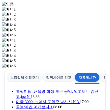
보증업체 이용후기
먹튀사이트 신고
자유게시판
유머
훌쩍미담..근육병 학생 도운 공익, 알고보니 김규
원.jpg
N
18:36
미국 3000km 이사 도와준 남사친
N
3
17:00
클블:메츠 어케보냐
1
08.06