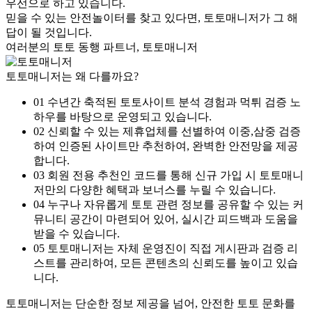
우선으로 하고 있습니다.
믿을 수 있는 안전놀이터를 찾고 있다면, 토토매니저가 그 해
답이 될 것입니다.
여러분의 토토 동행 파트너, 토토매니저
토토매니저는 왜 다를까요?
01
수년간 축적된 토토사이트 분석 경험과 먹튀 검증 노
하우를 바탕으로 운영되고 있습니다.
02
신뢰할 수 있는 제휴업체를 선별하여 이중,삼중 검증
하여 인증된 사이트만 추천하여, 완벽한 안전망을 제공
합니다.
03
회원 전용 추천인 코드를 통해 신규 가입 시 토토매니
저만의 다양한 혜택과 보너스를 누릴 수 있습니다.
04
누구나 자유롭게 토토 관련 정보를 공유할 수 있는 커
뮤니티 공간이 마련되어 있어, 실시간 피드백과 도움을
받을 수 있습니다.
05
토토매니저는 자체 운영진이 직접 게시판과 검증 리
스트를 관리하여, 모든 콘텐츠의 신뢰도를 높이고 있습
니다.
토토매니저는 단순한 정보 제공을 넘어, 안전한 토토 문화를