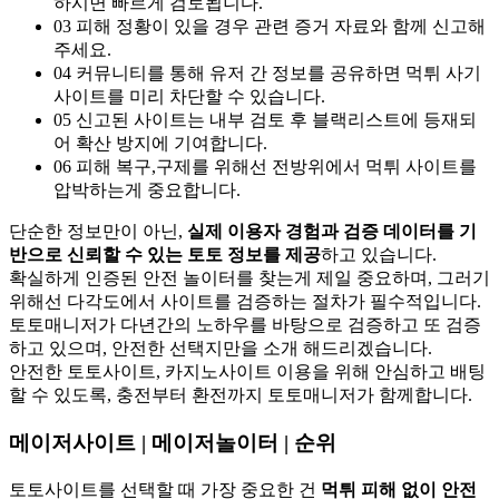
하시면 빠르게 검토됩니다.
03
피해 정황이 있을 경우 관련 증거 자료와 함께 신고해
주세요.
04
커뮤니티를 통해 유저 간 정보를 공유하면 먹튀 사기
사이트를 미리 차단할 수 있습니다.
05
신고된 사이트는 내부 검토 후 블랙리스트에 등재되
어 확산 방지에 기여합니다.
06
피해 복구,구제를 위해선 전방위에서 먹튀 사이트를
압박하는게 중요합니다.
단순한 정보만이 아닌,
실제 이용자 경험과 검증 데이터를 기
반으로 신뢰할 수 있는 토토 정보를 제공
하고 있습니다.
확실하게 인증된 안전 놀이터를 찾는게 제일 중요하며, 그러기
위해선 다각도에서 사이트를 검증하는 절차가 필수적입니다.
토토매니저가 다년간의 노하우를 바탕으로 검증하고 또 검증
하고 있으며, 안전한 선택지만을 소개 해드리겠습니다.
안전한 토토사이트, 카지노사이트 이용을 위해 안심하고 배팅
할 수 있도록, 충전부터 환전까지 토토매니저가 함께합니다.
메이저사이트 | 메이저놀이터 | 순위
토토사이트를 선택할 때 가장 중요한 건
먹튀 피해 없이 안전