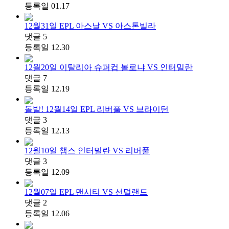
등록일
01.17
12월31일 EPL 아스날 VS 아스톤빌라
댓글
5
등록일
12.30
12월20일 이탈리아 슈퍼컵 볼로냐 VS 인터밀란
댓글
7
등록일
12.19
돌발! 12월14일 EPL 리버풀 VS 브라이턴
댓글
3
등록일
12.13
12월10일 챔스 인터밀란 VS 리버풀
댓글
3
등록일
12.09
12월07일 EPL 맨시티 VS 선덜랜드
댓글
2
등록일
12.06