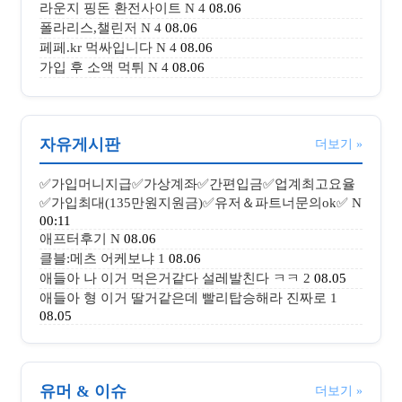
라운지 핑돈 환전사이트
N
4
08.06
폴라리스,챌린저
N
4
08.06
페페.kr 먹싸입니다
N
4
08.06
가입 후 소액 먹튀
N
4
08.06
자유게시판
더보기 »
✅가입머니지급✅가상계좌✅간편입금✅업계최고요율
✅가입최대(135만원지원금)✅유저＆파트너문의ok✅
N
00:11
애프터후기
N
08.06
클블:메츠 어케보냐
1
08.06
애들아 나 이거 먹은거같다 설레발친다 ㅋㅋ
2
08.05
애들아 형 이거 딸거같은데 빨리탑승해라 진짜로
1
08.05
유머 & 이슈
더보기 »