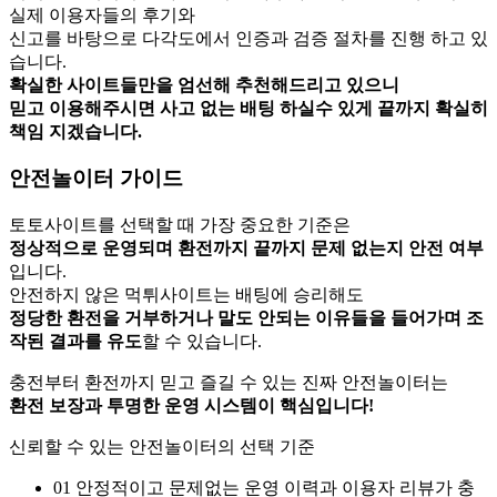
실제 이용자들의 후기와
신고를 바탕으로 다각도에서 인증과 검증 절차를 진행 하고 있
습니다.
확실한 사이트들만을 엄선해 추천해드리고 있으니
믿고 이용해주시면 사고 없는 배팅 하실수 있게 끝까지 확실히
책임 지겠습니다.
안전놀이터 가이드
토토사이트를 선택할 때 가장 중요한 기준은
정상적으로 운영되며 환전까지 끝까지 문제 없는지 안전 여부
입니다.
안전하지 않은 먹튀사이트는 배팅에 승리해도
정당한 환전을 거부하거나 말도 안되는 이유들을 들어가며 조
작된 결과를 유도
할 수 있습니다.
충전부터 환전까지 믿고 즐길 수 있는 진짜 안전놀이터는
환전 보장과 투명한 운영 시스템이 핵심입니다!
신뢰할 수 있는 안전놀이터의 선택 기준
01
안정적이고 문제없는 운영 이력과 이용자 리뷰가 충