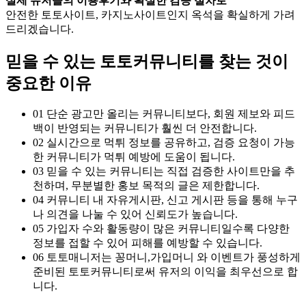
실제 유저들의 이용후기와 확실한 검증 절차로
안전한 토토사이트, 카지노사이트인지 옥석을 확실하게 가려
드리겠습니다.
믿을 수 있는 토토커뮤니티를 찾는 것이
중요한 이유
01
단순 광고만 올리는 커뮤니티보다, 회원 제보와 피드
백이 반영되는 커뮤니티가 훨씬 더 안전합니다.
02
실시간으로 먹튀 정보를 공유하고, 검증 요청이 가능
한 커뮤니티가 먹튀 예방에 도움이 됩니다.
03
믿을 수 있는 커뮤니티는 직접 검증한 사이트만을 추
천하며, 무분별한 홍보 목적의 글은 제한합니다.
04
커뮤니티 내 자유게시판, 신고 게시판 등을 통해 누구
나 의견을 나눌 수 있어 신뢰도가 높습니다.
05
가입자 수와 활동량이 많은 커뮤니티일수록 다양한
정보를 접할 수 있어 피해를 예방할 수 있습니다.
06
토토매니저는 꽁머니,가입머니 와 이벤트가 풍성하게
준비된 토토커뮤니티로써 유저의 이익을 최우선으로 합
니다.