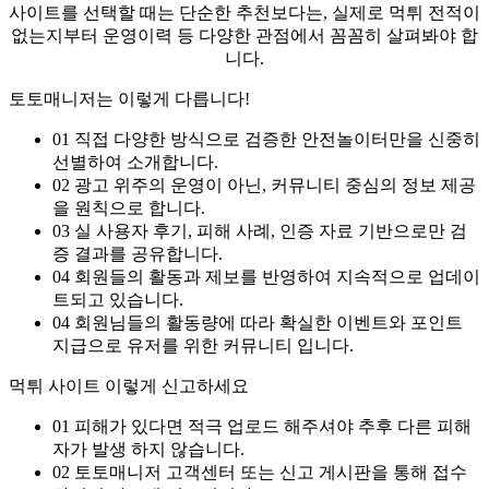
사이트를 선택할 때는 단순한 추천보다는, 실제로 먹튀 전적이
없는지부터 운영이력 등 다양한 관점에서 꼼꼼히 살펴봐야 합
니다.
토토매니저는 이렇게 다릅니다!
01
직접 다양한 방식으로 검증한 안전놀이터만을 신중히
선별하여 소개합니다.
02
광고 위주의 운영이 아닌, 커뮤니티 중심의 정보 제공
을 원칙으로 합니다.
03
실 사용자 후기, 피해 사례, 인증 자료 기반으로만 검
증 결과를 공유합니다.
04
회원들의 활동과 제보를 반영하여 지속적으로 업데이
트되고 있습니다.
04
회원님들의 활동량에 따라 확실한 이벤트와 포인트
지급으로 유저를 위한 커뮤니티 입니다.
먹튀 사이트 이렇게 신고하세요
01
피해가 있다면 적극 업로드 해주셔야 추후 다른 피해
자가 발생 하지 않습니다.
02
토토매니저 고객센터 또는 신고 게시판을 통해 접수