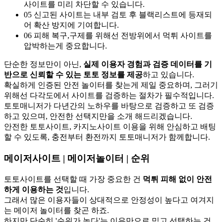
사이트를 미리 차단할 수 있습니다.
05
신고된 사이트는 내부 검토 후 블랙리스트에 등재되
어 확산 방지에 기여합니다.
06
피해 복구,구제를 위해선 전방위에서 먹튀 사이트를
압박하는게 중요합니다.
단순한 정보만이 아닌,
실제 이용자 경험과 검증 데이터를 기
반으로 신뢰할 수 있는 토토 정보를 제공
하고 있습니다.
확실하게 인증된 안전 놀이터를 찾는게 제일 중요하며, 그러기
위해선 다각도에서 사이트를 검증하는 절차가 필수적입니다.
토토매니저가 다년간의 노하우를 바탕으로 검증하고 또 검증
하고 있으며, 안전한 선택지만을 소개 해드리겠습니다.
안전한 토토사이트, 카지노사이트 이용을 위해 안심하고 배팅
할 수 있도록, 충전부터 환전까지 토토매니저가 함께합니다.
메이저사이트 | 메이저놀이터 | 순위
토토사이트를 선택할 때 가장 중요한 건
먹튀 피해 없이 안전
하게 이용하는 것
입니다.
그래서 많은 이용자들이 상대적으로 안정성이 높다고 여겨지
는 메이저 놀이터를 찾곤 하죠.
하지만 단순히 '순위가 높다'는 이유만으로 믿고 선택하는 건