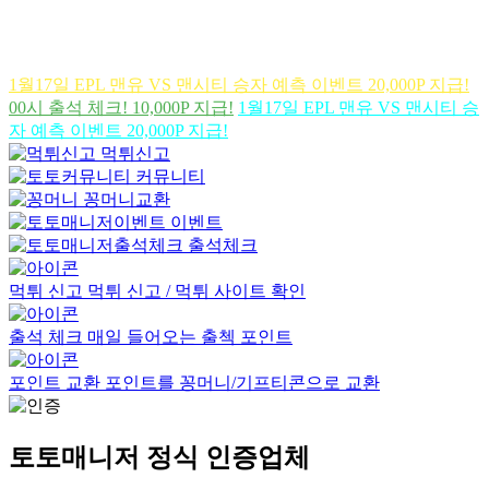
1월17일 EPL 맨유 VS 맨시티 승자 예측 이벤트 20,000P 지급!
00시 출석 체크! 10,000P 지급!
1월17일 EPL 맨유 VS 맨시티 승
자 예측 이벤트 20,000P 지급!
먹튀신고
커뮤니티
꽁머니교환
이벤트
출석체크
먹튀 신고
먹튀 신고 / 먹튀 사이트 확인
출석 체크
매일 들어오는 출첵 포인트
포인트 교환
포인트를 꽁머니/기프티콘으로 교환
토토매니저 정식 인증업체