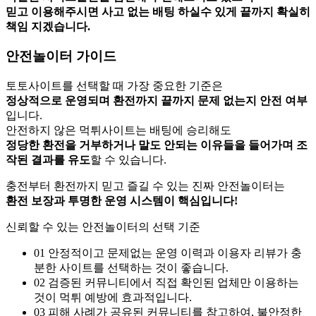
믿고 이용해주시면 사고 없는 배팅 하실수 있게 끝까지 확실히
책임 지겠습니다.
안전놀이터 가이드
토토사이트를 선택할 때 가장 중요한 기준은
정상적으로 운영되며 환전까지 끝까지 문제 없는지 안전 여부
입니다.
안전하지 않은 먹튀사이트는 배팅에 승리해도
정당한 환전을 거부하거나 말도 안되는 이유들을 들어가며 조
작된 결과를 유도
할 수 있습니다.
충전부터 환전까지 믿고 즐길 수 있는 진짜 안전놀이터는
환전 보장과 투명한 운영 시스템이 핵심입니다!
신뢰할 수 있는 안전놀이터의 선택 기준
01
안정적이고 문제없는 운영 이력과 이용자 리뷰가 충
분한 사이트를 선택하는 것이 좋습니다.
02
검증된 커뮤니티에서 직접 확인된 업체만 이용하는
것이 먹튀 예방에 효과적입니다.
03
피해 사례가 공유된 커뮤니티를 참고하여, 불안정한