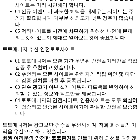
사이트는 미리 차단해야 합니다.
04
신규 이벤트나 과도한 혜택을 내세우는 사이트는 주
의가 필요합니다. 대부분 신뢰도가 낮은 경우가 많습니
다.
05
먹튀사이트들 사전에 차단하기 위해선 사전에 문제
되는것이 없는지 제대로 알아보는것이 중요합니다.
토토매니저 추천 안전토토사이트
01
토토매니저는 오랜 기간 운영된 안전놀이터만을 직접
검증 후 추천하고 있습니다.
02
추천되는 모든 사이트는 관리자의 직접 확인 및 다단
계 검증 절차를 거친 후 등록됩니다.
03
단순 광고가 아닌 실제 이용자 피드백을 반영하여 신
뢰할 수 있는 정보와 팩트만을 제공합니다.
04
토토매니저의 안전사이트, 인증사이트는 모두 확실하
게 검증되고 인증된 사이트이기에 확실한 안전을 보증합
니다
토토매니저는 광고보단 검증을 우선시하며, 저희 회원들의 이
익을 우선으로 하고 있습니다
회원 여러분의 안전한 토토환경
을 만들기 위해 최선을 다하겠