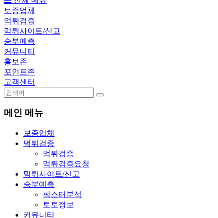
☰ 전체
메뉴
보증업체
먹튀검증
먹튀사이트/신고
승부예측
커뮤니티
홍보존
포인트존
고객센터
메인 메뉴
보증업체
먹튀검증
먹튀검증
먹튀검증요청
먹튀사이트/신고
승부예측
픽스터분석
토토정보
커뮤니티