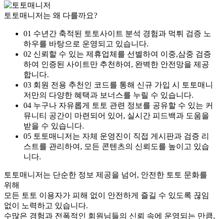
토토매니저는 왜 다를까요?
01
수년간 축적된 토토사이트 분석 경험과 먹튀 검증 노
하우를 바탕으로 운영되고 있습니다.
02
신뢰할 수 있는 제휴업체를 선별하여 이중,삼중 검증
하여 인증된 사이트만 추천하여, 완벽한 안전망을 제공
합니다.
03
회원 전용 추천인 코드를 통해 신규 가입 시 토토매니
저만의 다양한 혜택과 보너스를 누릴 수 있습니다.
04
누구나 자유롭게 토토 관련 정보를 공유할 수 있는 커
뮤니티 공간이 마련되어 있어, 실시간 피드백과 도움을
받을 수 있습니다.
05
토토매니저는 자체 운영진이 직접 게시판과 검증 리
스트를 관리하여, 모든 콘텐츠의 신뢰도를 높이고 있습
니다.
토토매니저는 단순한 정보 제공을 넘어, 안전한 토토 문화를
위해
모든 토토 이용자가 피해 없이 안전하게 즐길 수 있도록 끊임
없이 노력하고 있습니다.
수많은 경험과 전폭적인 회원님들의 신뢰 속에 운영되는 만큼,