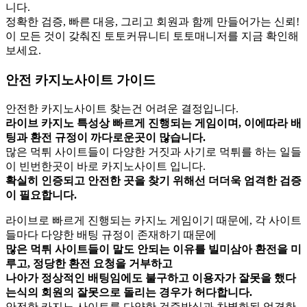
니다.
정확한 검증, 빠른 대응, 그리고 회원과 함께 만들어가는 신뢰!
이 모든 것이 갖춰진 토토커뮤니티 토토매니저를 지금 확인해
보세요.
안전 카지노사이트 가이드
안전한 카지노사이트 찾는건 어려운 결정입니다.
라이브 카지노 특성상 빠르게 진행되는 게임이며, 이에따라 배
팅과 환전 규정이 까다로운곳이 많습니다.
많은 먹튀 사이트들이 다양한 거짓과 사기로 먹튀를 하는 일들
이 빈번한곳이 바로 카지노사이트 입니다.
확실히 인증되고 안전한 곳을 찾기 위해선 더더욱 엄격한 검증
이 필요합니다.
라이브로 빠르게 진행되는 카지노 게임이기 때문에, 각 사이트
들마다 다양한 배팅 규정이 존재하기 때문에
많은 먹튀 사이트들이 말도 안되는 이유를 빌미삼아 환전을 미
루고, 정당한 환전 요청을 거부하고
나아가 정상적인 배팅임에도 불구하고 이용자가 잘못을 했다
는식의 회원의 잘못으로 돌리는 경우가 허다합니다.
안전한 카지노 사이트를 다양한 검증방식과 차별화된 엄격한