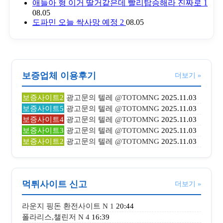
애들아 형 이거 딸거같은데 빨리탑승해라 진짜로
1
08.05
도파민 오늘 싹사망 예정
2
08.05
보증업체 이용후기
더보기 »
보증사이트2
광고문의 텔레 @TOTOMNG
2025.11.03
보증사이트5
광고문의 텔레 @TOTOMNG
2025.11.03
보증사이트4
광고문의 텔레 @TOTOMNG
2025.11.03
보증사이트3
광고문의 텔레 @TOTOMNG
2025.11.03
보증사이트2
광고문의 텔레 @TOTOMNG
2025.11.03
먹튀사이트 신고
더보기 »
라운지 핑돈 환전사이트
N
1
20:44
폴라리스,챌린저
N
4
16:39