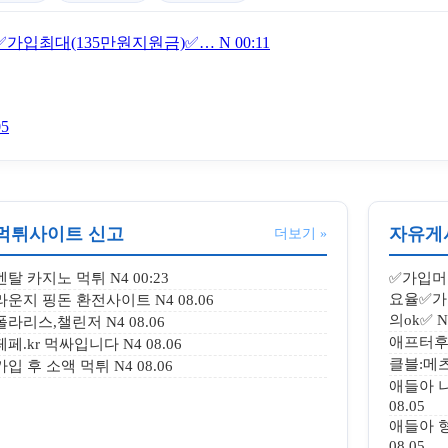
입최대(135만원지원금)✅…
N
00:11
05
먹튀사이트 신고
자유게
더보기 »
멘탈 카지노 먹튀
N
4
00:23
✅가입머
요율✅가
라운지 핑돈 환전사이트
N
4
08.06
의ok✅
폴라리스,챌린저
N
4
08.06
애프터
페페.kr 먹싸입니다
N
4
08.06
클블:메
가입 후 소액 먹튀
N
4
08.06
애들아 
08.05
애들아 
08.05