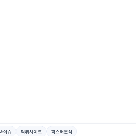
&이슈
먹튀사이트
픽스터분석