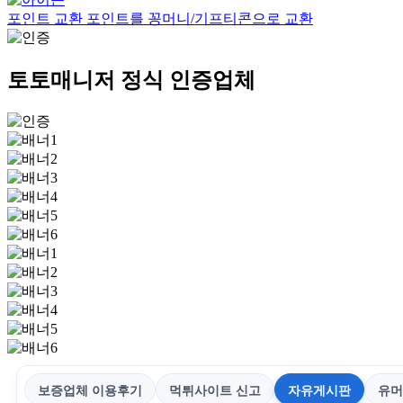
포인트 교환
포인트를 꽁머니/기프티콘으로 교환
토토매니저 정식 인증업체
보증업체 이용후기
먹튀사이트 신고
자유게시판
유머