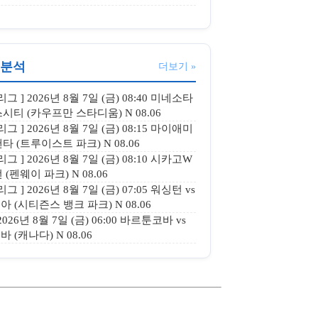
 분석
더보기 »
그 ] 2026년 8월 7일 (금) 08:40 미네소타
자스시티 (카우프만 스타디움)
N
08.06
그 ] 2026년 8월 7일 (금) 08:15 마이애미
랜타 (트루이스트 파크)
N
08.06
그 ] 2026년 8월 7일 (금) 08:10 시카고W
턴 (펜웨이 파크)
N
08.06
그 ] 2026년 8월 7일 (금) 07:05 워싱턴 vs
아 (시티즌스 뱅크 파크)
N
08.06
] 2026년 8월 7일 (금) 06:00 바르툰코바 vs
바 (캐나다)
N
08.06