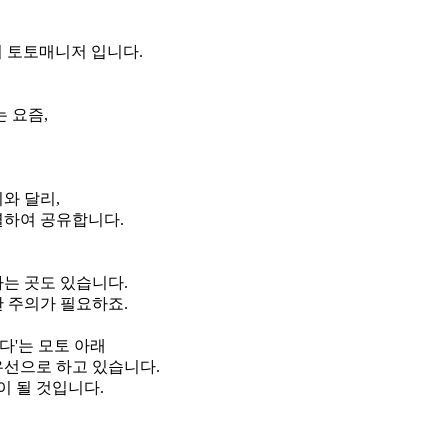
 토토매니저 입니다.
 요즘,
와 달리,
별하여 공유합니다.
는 곳도 있습니다.
 주의가 필요하죠.
다'는 모토 아래
선으로 하고 있습니다.
이 될 것입니다.