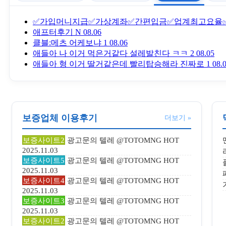
✅가입머니지급✅가상계좌✅간편입금✅업계최고요율✅가
애프터후기
N
08.06
클블:메츠 어케보냐
1
08.06
애들아 나 이거 먹은거같다 설레발친다 ㅋㅋ
2
08.05
애들아 형 이거 딸거같은데 빨리탑승해라 진짜로
1
08.
보증업체 이용후기
더보기 »
보증사이트2
광고문의 텔레 @TOTOMNG
HOT
2025.11.03
보증사이트5
광고문의 텔레 @TOTOMNG
HOT
2025.11.03
보증사이트4
광고문의 텔레 @TOTOMNG
HOT
2025.11.03
보증사이트3
광고문의 텔레 @TOTOMNG
HOT
2025.11.03
보증사이트2
광고문의 텔레 @TOTOMNG
HOT