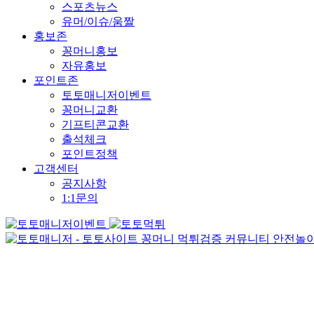
스포츠뉴스
유머/이슈/움짤
홍보존
꽁머니홍보
자유홍보
포인트존
토토매니저이벤트
꽁머니교환
기프티콘교환
출석체크
포인트정책
고객센터
공지사항
1:1문의