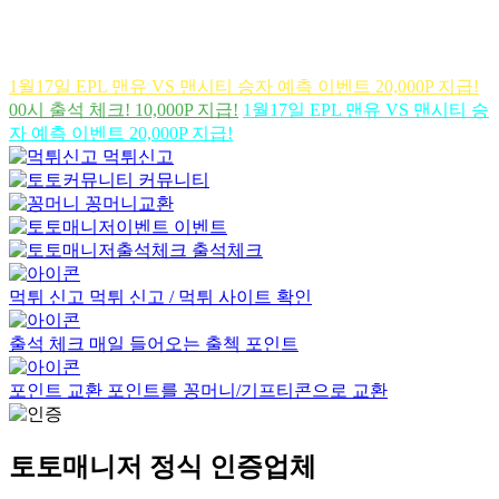
1월17일 EPL 맨유 VS 맨시티 승자 예측 이벤트 20,000P 지급!
00시 출석 체크! 10,000P 지급!
1월17일 EPL 맨유 VS 맨시티 승
자 예측 이벤트 20,000P 지급!
먹튀신고
커뮤니티
꽁머니교환
이벤트
출석체크
먹튀 신고
먹튀 신고 / 먹튀 사이트 확인
출석 체크
매일 들어오는 출첵 포인트
포인트 교환
포인트를 꽁머니/기프티콘으로 교환
토토매니저 정식 인증업체