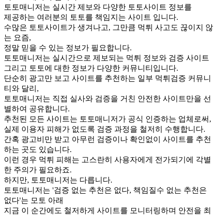
토토매니저는 실시간 제보와 다양한 토토사이트 정보를
제공하는 여러분의 토토를 책임지는 사이트 입니다.
수많은 토토사이트가 생겨나고, 그만큼 먹튀 사고도 끊이지 않
는 요즘,
정말 믿을 수 있는 정보가 필요합니다.
토토매니저는 실시간으로 제보되는 먹튀 정보와 검증 사이트
그리고 토토에 대한 정보가 다양한 커뮤니티입니다.
단순히 광고만 보고 사이트를 추천하는 일부 먹튀검증 커뮤니
티와 달리,
토토매니저는 직접 실사와 검증을 거친 안전한 사이트만을 선
별하여 공유합니다.
추천된 모든 사이트는 토토매니저가 공식 인증하는 업체로써,
실제 이용자 피해가 없도록 검증 과정을 철저히 수행합니다.
간혹 광고비만 받고 아무런 검증이나 확인없이 사이트를 추천
하는 곳도 있습니다.
이런 경우 먹튀 피해는 고스란히 사용자에게 전가되기에 각별
한 주의가 필요하죠.
하지만, 토토매니저는 다릅니다.
토토매니저는 '검증 없는 추천은 없다, 책임질수 없는 추천은
없다'는 모토 아래
지금 이 순간에도 철저하게 사이트를 모니터링하며 안전을 최