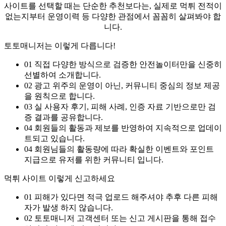
사이트를 선택할 때는 단순한 추천보다는, 실제로 먹튀 전적이
없는지부터 운영이력 등 다양한 관점에서 꼼꼼히 살펴봐야 합
니다.
토토매니저는 이렇게 다릅니다!
01
직접 다양한 방식으로 검증한 안전놀이터만을 신중히
선별하여 소개합니다.
02
광고 위주의 운영이 아닌, 커뮤니티 중심의 정보 제공
을 원칙으로 합니다.
03
실 사용자 후기, 피해 사례, 인증 자료 기반으로만 검
증 결과를 공유합니다.
04
회원들의 활동과 제보를 반영하여 지속적으로 업데이
트되고 있습니다.
04
회원님들의 활동량에 따라 확실한 이벤트와 포인트
지급으로 유저를 위한 커뮤니티 입니다.
먹튀 사이트 이렇게 신고하세요
01
피해가 있다면 적극 업로드 해주셔야 추후 다른 피해
자가 발생 하지 않습니다.
02
토토매니저 고객센터 또는 신고 게시판을 통해 접수