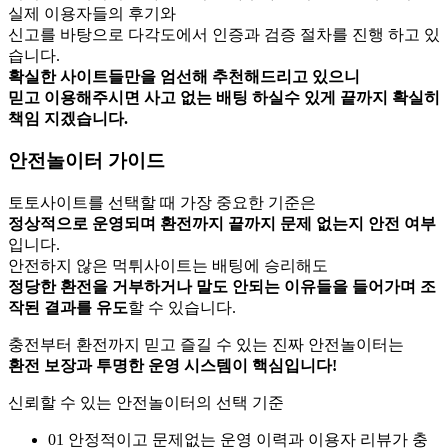
실제 이용자들의 후기와
신고를 바탕으로 다각도에서 인증과 검증 절차를 진행 하고 있
습니다.
확실한 사이트들만을 엄선해 추천해드리고 있으니
믿고 이용해주시면 사고 없는 배팅 하실수 있게 끝까지 확실히
책임 지겠습니다.
안전놀이터 가이드
토토사이트를 선택할 때 가장 중요한 기준은
정상적으로 운영되며 환전까지 끝까지 문제 없는지 안전 여부
입니다.
안전하지 않은 먹튀사이트는 배팅에 승리해도
정당한 환전을 거부하거나 말도 안되는 이유들을 들어가며 조
작된 결과를 유도
할 수 있습니다.
충전부터 환전까지 믿고 즐길 수 있는 진짜 안전놀이터는
환전 보장과 투명한 운영 시스템이 핵심입니다!
신뢰할 수 있는 안전놀이터의 선택 기준
01
안정적이고 문제없는 운영 이력과 이용자 리뷰가 충