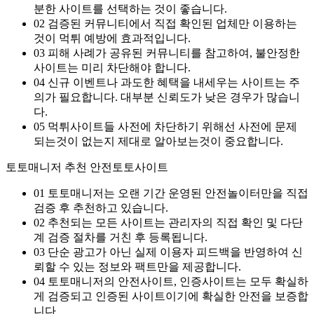
분한 사이트를 선택하는 것이 좋습니다.
02
검증된 커뮤니티에서 직접 확인된 업체만 이용하는
것이 먹튀 예방에 효과적입니다.
03
피해 사례가 공유된 커뮤니티를 참고하여, 불안정한
사이트는 미리 차단해야 합니다.
04
신규 이벤트나 과도한 혜택을 내세우는 사이트는 주
의가 필요합니다. 대부분 신뢰도가 낮은 경우가 많습니
다.
05
먹튀사이트들 사전에 차단하기 위해선 사전에 문제
되는것이 없는지 제대로 알아보는것이 중요합니다.
토토매니저 추천 안전토토사이트
01
토토매니저는 오랜 기간 운영된 안전놀이터만을 직접
검증 후 추천하고 있습니다.
02
추천되는 모든 사이트는 관리자의 직접 확인 및 다단
계 검증 절차를 거친 후 등록됩니다.
03
단순 광고가 아닌 실제 이용자 피드백을 반영하여 신
뢰할 수 있는 정보와 팩트만을 제공합니다.
04
토토매니저의 안전사이트, 인증사이트는 모두 확실하
게 검증되고 인증된 사이트이기에 확실한 안전을 보증합
니다