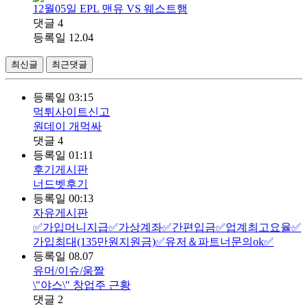
12월05일 EPL 맨유 VS 웨스트햄
댓글
4
등록일
12.04
최신글
최근댓글
등록일
03:15
먹튀사이트신고
원데이 개먹싸
댓글
4
등록일
01:11
후기게시판
너드벳후기
등록일
00:13
자유게시판
✅가입머니지급✅가상계좌✅간편입금✅업계최고요율✅
가입최대(135만원지원금)✅유저＆파트너문의ok✅
등록일
08.07
유머/이슈/움짤
\"야스\" 창업주 근황
댓글
2