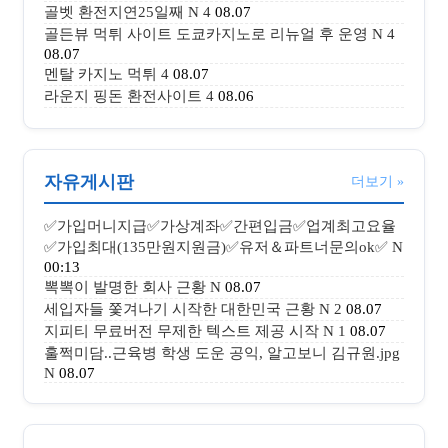
골벳 환전지연25일째
N
4
08.07
골든뷰 먹튀 사이트 도쿄카지노로 리뉴얼 후 운영
N
4
08.07
멘탈 카지노 먹튀
4
08.07
라운지 핑돈 환전사이트
4
08.06
자유게시판
더보기 »
✅가입머니지급✅가상계좌✅간편입금✅업계최고요율
✅가입최대(135만원지원금)✅유저＆파트너문의ok✅
N
00:13
뽁뽁이 발명한 회사 근황
N
08.07
세입자들 쫓겨나기 시작한 대한민국 근황
N
2
08.07
지피티 무료버전 무제한 텍스트 제공 시작
N
1
08.07
훌쩍미담..근육병 학생 도운 공익, 알고보니 김규원.jpg
N
08.07