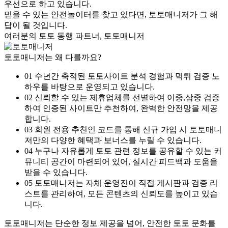
우선으로 하고 있습니다.
믿을 수 있는 안전놀이터를 찾고 있다면, 토토매니저가 그 해
답이 될 것입니다.
여러분의 토토 동행 파트너, 토토매니저
토토매니저는 왜 다를까요?
01
수년간 축적된 토토사이트 분석 경험과 먹튀 검증 노
하우를 바탕으로 운영되고 있습니다.
02
신뢰할 수 있는 제휴업체를 선별하여 이중,삼중 검증
하여 인증된 사이트만 추천하여, 완벽한 안전망을 제공
합니다.
03
회원 전용 추천인 코드를 통해 신규 가입 시 토토매니
저만의 다양한 혜택과 보너스를 누릴 수 있습니다.
04
누구나 자유롭게 토토 관련 정보를 공유할 수 있는 커
뮤니티 공간이 마련되어 있어, 실시간 피드백과 도움을
받을 수 있습니다.
05
토토매니저는 자체 운영진이 직접 게시판과 검증 리
스트를 관리하여, 모든 콘텐츠의 신뢰도를 높이고 있습
니다.
토토매니저는 단순한 정보 제공을 넘어, 안전한 토토 문화를