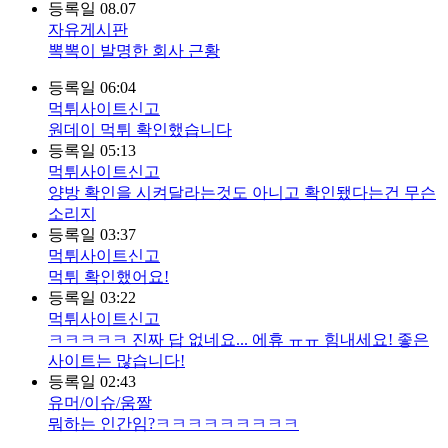
등록일
08.07
자유게시판
뽁뽁이 발명한 회사 근황
등록일
06:04
먹튀사이트신고
원데이 먹튀 확인했습니다
등록일
05:13
먹튀사이트신고
양방 확인을 시켜달라는것도 아니고 확인됐다는건 무슨
소리지
등록일
03:37
먹튀사이트신고
먹튀 확인했어요!
등록일
03:22
먹튀사이트신고
ㅋㅋㅋㅋㅋ 진짜 답 없네요... 에휴 ㅠㅠ 힘내세요! 좋은
사이트는 많습니다!
등록일
02:43
유머/이슈/움짤
뭐하는 인간임?ㅋㅋㅋㅋㅋㅋㅋㅋㅋ