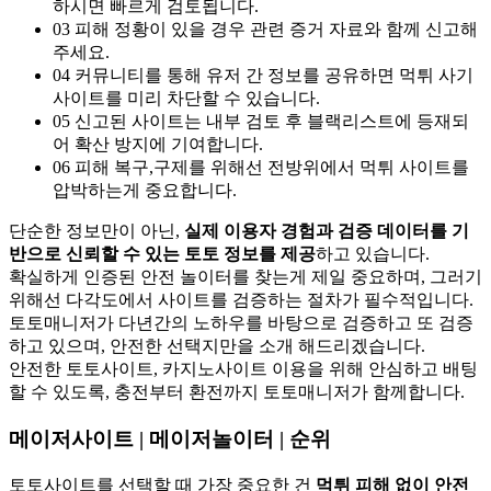
하시면 빠르게 검토됩니다.
03
피해 정황이 있을 경우 관련 증거 자료와 함께 신고해
주세요.
04
커뮤니티를 통해 유저 간 정보를 공유하면 먹튀 사기
사이트를 미리 차단할 수 있습니다.
05
신고된 사이트는 내부 검토 후 블랙리스트에 등재되
어 확산 방지에 기여합니다.
06
피해 복구,구제를 위해선 전방위에서 먹튀 사이트를
압박하는게 중요합니다.
단순한 정보만이 아닌,
실제 이용자 경험과 검증 데이터를 기
반으로 신뢰할 수 있는 토토 정보를 제공
하고 있습니다.
확실하게 인증된 안전 놀이터를 찾는게 제일 중요하며, 그러기
위해선 다각도에서 사이트를 검증하는 절차가 필수적입니다.
토토매니저가 다년간의 노하우를 바탕으로 검증하고 또 검증
하고 있으며, 안전한 선택지만을 소개 해드리겠습니다.
안전한 토토사이트, 카지노사이트 이용을 위해 안심하고 배팅
할 수 있도록, 충전부터 환전까지 토토매니저가 함께합니다.
메이저사이트 | 메이저놀이터 | 순위
토토사이트를 선택할 때 가장 중요한 건
먹튀 피해 없이 안전