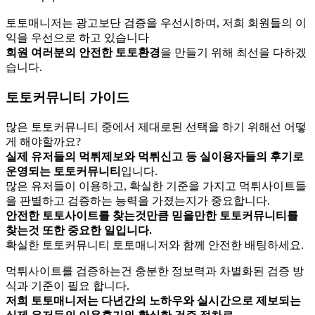
토토매니저는 광고보단 검증을 우선시하며, 저희 회원들의 이
익을 우선으로 하고 있습니다
회원 여러분의 안전한 토토환경
을 만들기 위해 최선을 다하겠
습니다.
토토커뮤니티 가이드
많은 토토커뮤니티 중에서 제대로된 선택을 하기 위해선 어떻
게 해야할까요?
실제 유저들의 먹튀제보와 먹튀신고 등 실이용자들의 후기로
운영되는 토토커뮤니티
입니다.
많은 유저들이 이용하고, 확실한 기준을 가지고 먹튀사이트들
을 판별하고 검증하는 능력을 가졌는지가 중요합니다.
안전한 토토사이트를 찾는것만큼 믿을만한 토토커뮤니티를
찾는것 또한 중요한 일입니다.
확실한 토토커뮤니티 토토매니저와 함께 안전한 배팅하세요.
먹튀사이트를 검증하는건 충분한 정보력과 차별화된 검증 방
식과 기준이 필요 합니다.
저희 토토매니저는 다년간의 노하우와 실시간으로 제보되는