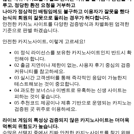
루고, 정당한 환전 요청을 거부하고
나아가 정상적인 배팅임에도 불구하고 이용자가 잘못을 했다
는식의 회원의 잘못으로 돌리는 경우가 허다합니다.
안전한 카지노 사이트를 다양한 검증방식과 차별화된 엄격한
기준으로 판별 하겠습니다.
안전한 카지노사이트, 이렇게 고르세요!
01
정식 라이선스를 보유한 카지노사이트인지 반드시 확
인해야 합니다.
02
출금 지연이나 제한이 없는, 사용자 후기 중심의 검증
커뮤니티를 참고하세요.
03
실시간 고객센터를 통해 즉각적인 응답이 가능한지
테스트해보는 것이 중요합니다.
04
과도한 보너스나 이벤트로 유혹하는 신생 사이트는
피하는 것이 좋습니다.
05
추천코드 제공이나 제휴 기반으로 운영되는 카지노는
검증된 곳 위주로 이용하세요.
라이브 게임의 특성상 검증되지 않은 카지노사이트는 더더욱
먹튀의 위험도가 높습니다.
수많은 선택지 중에서
진짜 안전한 카지노사이트
를 찾기 위해