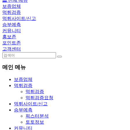
☰ 전체
메뉴
보증업체
먹튀검증
먹튀사이트/신고
승부예측
커뮤니티
홍보존
포인트존
고객센터
메인 메뉴
보증업체
먹튀검증
먹튀검증
먹튀검증요청
먹튀사이트/신고
승부예측
픽스터분석
토토정보
커뮤니티