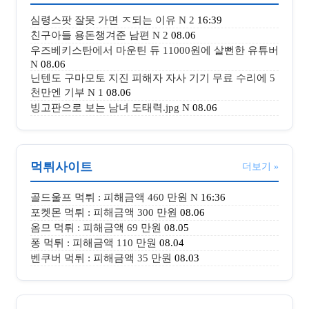
심령스팟 잘못 가면 ㅈ되는 이유
N
2
16:39
친구아들 용돈챙겨준 남편
N
2
08.06
우즈베키스탄에서 마운틴 듀 11000원에 살뻔한 유튜버
N
08.06
닌텐도 구마모토 지진 피해자 자사 기기 무료 수리에 5
천만엔 기부
N
1
08.06
빙고판으로 보는 남녀 도태력.jpg
N
08.06
먹튀사이트
더보기 »
골드울프 먹튀 : 피해금액 460 만원
N
16:36
포켓몬 먹튀 : 피해금액 300 만원
08.06
옴므 먹튀 : 피해금액 69 만원
08.05
퐁 먹튀 : 피해금액 110 만원
08.04
벤쿠버 먹튀 : 피해금액 35 만원
08.03