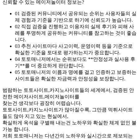
신뢰할 수 있는 메이저놀이터 정보는?
01
검증된 커뮤니티에서 공유되는 순위는 사용자들의 실
제 경험과 기준을 기반으로 하기에 신뢰도가 높습니다.
02
직접 검증을 진행하고 이용자의 실제 후기와 피해 사
례를 투명하게 공유하는 커뮤니티를 참고하는 것이 좋습
니다.
03
추천 사이트마다 사고이력, 운영이력 등을 기준으로
확실한 기준을 토대로 평가하는지가 중요합니다.
04
토토매니저에서는 순위보다도 **안정성과 실사용 후
기**를 더 중요하게 판단합니다.
05
토토매니저의 이름과 명예를 걸고 인증하고 보증하는
사이트들은 확실한 자금력과 안정성을 보장합니다.
범람하는 토토사이트,카지노사이트들의 세계에서, 검증된 안
전한 메이저사이트,메이저놀이터를
찾는건 생각보다 굉장히 어렵습니다.
토토사이트,카지노사이트가 많아질수록, 그만큼 먹튀사이트
들도 많아 지고 있는 현실에서,
확실하게 옥석을 구별해 내는건 노하우와 확실한 체계 없인 불
가능 합니다.
저희 토토매니저는 다년간의 노하우와 실시간으로 제보되는