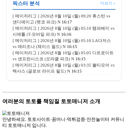
픽스터 분석
더보기 »
[ 메이저리그 ] 2026년 8월 10일 (월) 09:20 휴스턴 vs
샌디에이고 (펫코 파크)
N
16:17
[ 메이저리그 ] 2026년 8월 10일 (월) 05:10 탬파베이 vs
시애틀 (T-모바일 파크)
N
16:16
[ 메이저리그 ] 2026년 8월 10일 (월) 05:10 LA다저스
vs 애리조나 (체이스 필드)
N
16:15
[ 메이저리그 ] 2026년 8월 10일 (월) 05:05 디트로이트
vs 샌프란시스코 (오라클 파크)
N
16:15
[ 메이저리그 ] 2026년 8월 10일 (월) 03:35 볼티모어 vs
텍사스 (글로브 라이프 필드)
N
16:15
여러분의 토토를 책임질 토토매니저 소개
안녕하세요. 토토사이트·꽁머니·먹튀검증·안전놀이터 커뮤니
티 토토매니저 입니다.