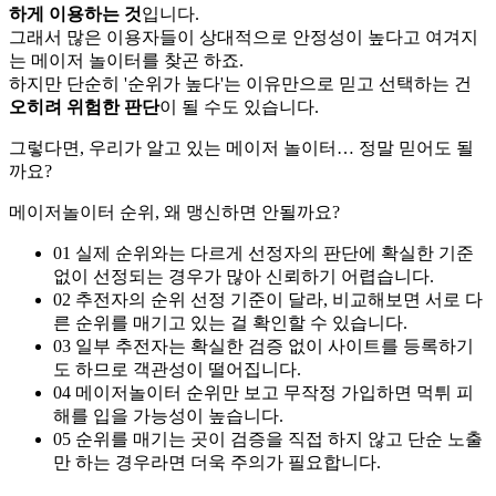
하게 이용하는 것
입니다.
그래서 많은 이용자들이 상대적으로 안정성이 높다고 여겨지
는 메이저 놀이터를 찾곤 하죠.
하지만 단순히 '순위가 높다'는 이유만으로 믿고 선택하는 건
오히려 위험한 판단
이 될 수도 있습니다.
그렇다면, 우리가 알고 있는 메이저 놀이터… 정말 믿어도 될
까요?
메이저놀이터 순위, 왜 맹신하면 안될까요?
01
실제 순위와는 다르게 선정자의 판단에 확실한 기준
없이 선정되는 경우가 많아 신뢰하기 어렵습니다.
02
추전자의 순위 선정 기준이 달라, 비교해보면 서로 다
른 순위를 매기고 있는 걸 확인할 수 있습니다.
03
일부 추전자는 확실한 검증 없이 사이트를 등록하기
도 하므로 객관성이 떨어집니다.
04
메이저놀이터 순위만 보고 무작정 가입하면 먹튀 피
해를 입을 가능성이 높습니다.
05
순위를 매기는 곳이 검증을 직접 하지 않고 단순 노출
만 하는 경우라면 더욱 주의가 필요합니다.