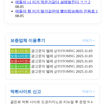
애들아 나 이거 먹은거같다 설레발친다 ㅋㅋ
2
08.05
애들아 형 이거 딸거같은데 빨리탑승해라 진짜로
1
08.05
보증업체 이용후기
더보기 »
보증사이트2
광고문의 텔레 @TOTOMNG
2025.11.03
보증사이트5
광고문의 텔레 @TOTOMNG
2025.11.03
보증사이트4
광고문의 텔레 @TOTOMNG
2025.11.03
보증사이트3
광고문의 텔레 @TOTOMNG
2025.11.03
보증사이트2
광고문의 텔레 @TOTOMNG
2025.11.03
먹튀사이트 신고
더보기 »
골든뷰 먹튀 사이트 도쿄카지노로 리뉴얼 후 운영
N
4