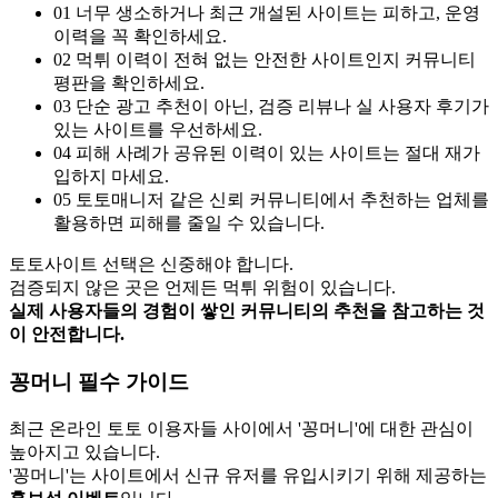
01
너무 생소하거나 최근 개설된 사이트는 피하고, 운영
이력을 꼭 확인하세요.
02
먹튀 이력이 전혀 없는 안전한 사이트인지 커뮤니티
평판을 확인하세요.
03
단순 광고 추천이 아닌, 검증 리뷰나 실 사용자 후기가
있는 사이트를 우선하세요.
04
피해 사례가 공유된 이력이 있는 사이트는 절대 재가
입하지 마세요.
05
토토매니저 같은 신뢰 커뮤니티에서 추천하는 업체를
활용하면 피해를 줄일 수 있습니다.
토토사이트 선택은 신중해야 합니다.
검증되지 않은 곳은 언제든 먹튀 위험이 있습니다.
실제 사용자들의 경험이 쌓인 커뮤니티의 추천을 참고하는 것
이 안전합니다.
꽁머니 필수 가이드
최근 온라인 토토 이용자들 사이에서 '꽁머니'에 대한 관심이
높아지고 있습니다.
'꽁머니'는 사이트에서 신규 유저를 유입시키기 위해 제공하는