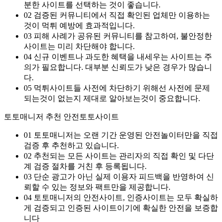
분한 사이트를 선택하는 것이 좋습니다.
02
검증된 커뮤니티에서 직접 확인된 업체만 이용하는
것이 먹튀 예방에 효과적입니다.
03
피해 사례가 공유된 커뮤니티를 참고하여, 불안정한
사이트는 미리 차단해야 합니다.
04
신규 이벤트나 과도한 혜택을 내세우는 사이트는 주
의가 필요합니다. 대부분 신뢰도가 낮은 경우가 많습니
다.
05
먹튀사이트들 사전에 차단하기 위해선 사전에 문제
되는것이 없는지 제대로 알아보는것이 중요합니다.
토토매니저 추천 안전토토사이트
01
토토매니저는 오랜 기간 운영된 안전놀이터만을 직접
검증 후 추천하고 있습니다.
02
추천되는 모든 사이트는 관리자의 직접 확인 및 다단
계 검증 절차를 거친 후 등록됩니다.
03
단순 광고가 아닌 실제 이용자 피드백을 반영하여 신
뢰할 수 있는 정보와 팩트만을 제공합니다.
04
토토매니저의 안전사이트, 인증사이트는 모두 확실하
게 검증되고 인증된 사이트이기에 확실한 안전을 보증합
니다