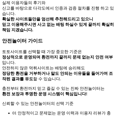
실제 이용자들의 후기와
신고를 바탕으로 다각도에서 인증과 검증 절차를 진행 하고 있
습니다.
확실한 사이트들만을 엄선해 추천해드리고 있으니
믿고 이용해주시면 사고 없는 배팅 하실수 있게 끝까지 확실히
책임 지겠습니다.
안전놀이터 가이드
토토사이트를 선택할 때 가장 중요한 기준은
정상적으로 운영되며 환전까지 끝까지 문제 없는지 안전 여부
입니다.
안전하지 않은 먹튀사이트는 배팅에 승리해도
정당한 환전을 거부하거나 말도 안되는 이유들을 들어가며 조
작된 결과를 유도
할 수 있습니다.
충전부터 환전까지 믿고 즐길 수 있는 진짜 안전놀이터는
환전 보장과 투명한 운영 시스템이 핵심입니다!
신뢰할 수 있는 안전놀이터의 선택 기준
01
안정적이고 문제없는 운영 이력과 이용자 리뷰가 충