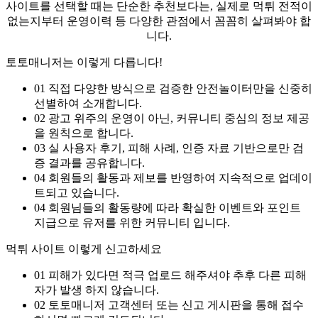
사이트를 선택할 때는 단순한 추천보다는, 실제로 먹튀 전적이
없는지부터 운영이력 등 다양한 관점에서 꼼꼼히 살펴봐야 합
니다.
토토매니저는 이렇게 다릅니다!
01
직접 다양한 방식으로 검증한 안전놀이터만을 신중히
선별하여 소개합니다.
02
광고 위주의 운영이 아닌, 커뮤니티 중심의 정보 제공
을 원칙으로 합니다.
03
실 사용자 후기, 피해 사례, 인증 자료 기반으로만 검
증 결과를 공유합니다.
04
회원들의 활동과 제보를 반영하여 지속적으로 업데이
트되고 있습니다.
04
회원님들의 활동량에 따라 확실한 이벤트와 포인트
지급으로 유저를 위한 커뮤니티 입니다.
먹튀 사이트 이렇게 신고하세요
01
피해가 있다면 적극 업로드 해주셔야 추후 다른 피해
자가 발생 하지 않습니다.
02
토토매니저 고객센터 또는 신고 게시판을 통해 접수