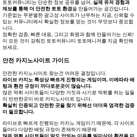
토토커뮤니티는 단순한 정보 공유를 넘어,
실제 유저 경험과
제보를 통해 더 안전한 토토 환경
을 만들어가는 공간입니다.
기준없는 무분별한 광고성 사이트가 난무하는 지금, 신뢰할 수
있는 커뮤니티에서 확실한 정보를 얻는 것이 무엇보다 중요합
니다.
정확한 검증, 빠른 대응, 그리고 회원과 함께 만들어가는 신뢰!
이 모든 것이 갖춰진 토토커뮤니티 토토매니저를 지금 확인해
보세요.
안전 카지노사이트 가이드
안전한 카지노사이트 찾는건 어려운 결정입니다.
라이브 카지노 특성상 빠르게 진행되는 게임이며, 이에따라 배
팅과 환전 규정이 까다로운곳이 많습니다.
많은 먹튀 사이트들이 다양한 거짓과 사기로 먹튀를 하는 일들
이 빈번한곳이 바로 카지노사이트 입니다.
확실히 인증되고 안전한 곳을 찾기 위해선 더더욱 엄격한 검증
이 필요합니다.
라이브로 빠르게 진행되는 카지노 게임이기 때문에, 각 사이트
들마다 다양한 배팅 규정이 존재하기 때문에
많은 먹튀 사이트들이 말도 안되는 이유를 빌미삼아 환전을 미