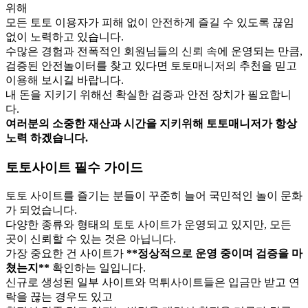
위해
모든 토토 이용자가 피해 없이 안전하게 즐길 수 있도록 끊임
없이 노력하고 있습니다.
수많은 경험과 전폭적인 회원님들의 신뢰 속에 운영되는 만큼,
검증된 안전놀이터를 찾고 있다면 토토매니저의 추천을 믿고
이용해 보시길 바랍니다.
내 돈을 지키기 위해선 확실한 검증과 안전 장치가 필요합니
다.
여러분의 소중한 재산과 시간을 지키위해 토토매니저가 항상
노력 하겠습니다.
토토사이트 필수 가이드
토토 사이트를 즐기는 분들이 꾸준히 늘어 국민적인 놀이 문화
가 되었습니다.
다양한 종류와 형태의 토토 사이트가 운영되고 있지만, 모든
곳이 신뢰할 수 있는 것은 아닙니다.
가장 중요한 건 사이트가
**정상적으로 운영 중이며 검증을 마
쳤는지**
확인하는 일입니다.
신규로 생성된 일부 사이트와 먹튀사이트들은 입금만 받고 연
락을 끊는 경우도 있고