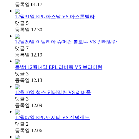
등록일
01.17
12월31일 EPL 아스날 VS 아스톤빌라
댓글
5
등록일
12.30
12월20일 이탈리아 슈퍼컵 볼로냐 VS 인터밀란
댓글
7
등록일
12.19
돌발! 12월14일 EPL 리버풀 VS 브라이턴
댓글
3
등록일
12.13
12월10일 챔스 인터밀란 VS 리버풀
댓글
3
등록일
12.09
12월07일 EPL 맨시티 VS 선덜랜드
댓글
2
등록일
12.06