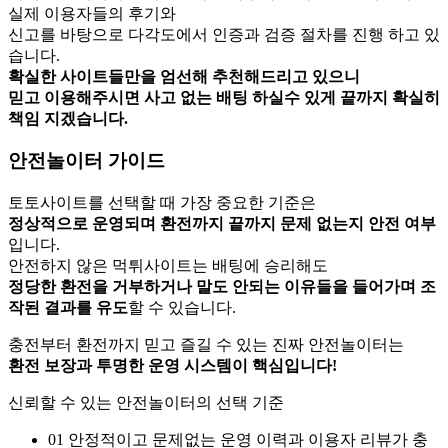
실제 이용자들의 후기와
신고를 바탕으로 다각도에서 인증과 검증 절차를 진행 하고 있
습니다.
확실한 사이트들만을 엄선해 추천해드리고 있으니
믿고 이용해주시면 사고 없는 배팅 하실수 있게 끝까지 확실히
책임 지겠습니다.
안전놀이터 가이드
토토사이트를 선택할 때 가장 중요한 기준은
정상적으로 운영되며 환전까지 끝까지 문제 없는지 안전 여부
입니다.
안전하지 않은 먹튀사이트는 배팅에 승리해도
정당한 환전을 거부하거나 말도 안되는 이유들을 들어가며 조
작된 결과를 유도
할 수 있습니다.
충전부터 환전까지 믿고 즐길 수 있는 진짜 안전놀이터는
환전 보장과 투명한 운영 시스템이 핵심입니다!
신뢰할 수 있는 안전놀이터의 선택 기준
01
안정적이고 문제없는 운영 이력과 이용자 리뷰가 충