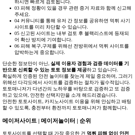
하시면 빠르게 검토됩니다.
03
피해 정황이 있을 경우 관련 증거 자료와 함께 신고해
주세요.
04
커뮤니티를 통해 유저 간 정보를 공유하면 먹튀 사기
사이트를 미리 차단할 수 있습니다.
05
신고된 사이트는 내부 검토 후 블랙리스트에 등재되
어 확산 방지에 기여합니다.
06
피해 복구,구제를 위해선 전방위에서 먹튀 사이트를
압박하는게 중요합니다.
단순한 정보만이 아닌,
실제 이용자 경험과 검증 데이터를 기
반으로 신뢰할 수 있는 토토 정보를 제공
하고 있습니다.
확실하게 인증된 안전 놀이터를 찾는게 제일 중요하며, 그러기
위해선 다각도에서 사이트를 검증하는 절차가 필수적입니다.
토토매니저가 다년간의 노하우를 바탕으로 검증하고 또 검증
하고 있으며, 안전한 선택지만을 소개 해드리겠습니다.
안전한 토토사이트, 카지노사이트 이용을 위해 안심하고 배팅
할 수 있도록, 충전부터 환전까지 토토매니저가 함께합니다.
메이저사이트 | 메이저놀이터 | 순위
토토사이트를 선택할 때 가장 중요한 건
먹튀 피해 없이 안전