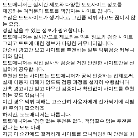
토토매니저는 실시간 제보와 다양한 토토사이트 정보를
제공하는 여러분의 토토를 책임지는 사이트 입니다.
수많은 토토사이트가 생겨나고, 그만큼 먹튀 사고도 끊이지 않
는 요즘,
정말 믿을 수 있는 정보가 필요합니다.
토토매니저는 실시간으로 제보되는 먹튀 정보와 검증 사이트
그리고 토토에 대한 정보가 다양한 커뮤니티입니다.
단순히 광고만 보고 사이트를 추천하는 일부 먹튀검증 커뮤니
티와 달리,
토토매니저는 직접 실사와 검증을 거친 안전한 사이트만을 선
별하여 공유합니다.
추천된 모든 사이트는 토토매니저가 공식 인증하는 업체로써,
실제 이용자 피해가 없도록 검증 과정을 철저히 수행합니다.
간혹 광고비만 받고 아무런 검증이나 확인없이 사이트를 추천
하는 곳도 있습니다.
이런 경우 먹튀 피해는 고스란히 사용자에게 전가되기에 각별
한 주의가 필요하죠.
하지만, 토토매니저는 다릅니다.
토토매니저는 '검증 없는 추천은 없다, 책임질수 없는 추천은
없다'는 모토 아래
지금 이 순간에도 철저하게 사이트를 모니터링하며 안전을 최