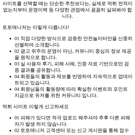
사이트를 선택할 때는 단순한 추천보다는, 실제로 먹튀 전적이
없는지부터 운영이력 등 다양한 관점에서 꼼꼼히 살펴봐야 합
니다.
토토매니저는 이렇게 다릅니다!
01
직접 다양한 방식으로 검증한 안전놀이터만을 신중히
선별하여 소개합니다.
02
광고 위주의 운영이 아닌, 커뮤니티 중심의 정보 제공
을 원칙으로 합니다.
03
실 사용자 후기, 피해 사례, 인증 자료 기반으로만 검
증 결과를 공유합니다.
04
회원들의 활동과 제보를 반영하여 지속적으로 업데이
트되고 있습니다.
04
회원님들의 활동량에 따라 확실한 이벤트와 포인트
지급으로 유저를 위한 커뮤니티 입니다.
먹튀 사이트 이렇게 신고하세요
01
피해가 있다면 적극 업로드 해주셔야 추후 다른 피해
자가 발생 하지 않습니다.
02
토토매니저 고객센터 또는 신고 게시판을 통해 접수