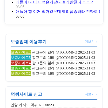
애들아 나 이거 먹은거같다 설레발친다 ㅋㅋ
2
08.05
애들아 형 이거 딸거같은데 빨리탑승해라 진짜로
1
08.05
보증업체 이용후기
더보기 »
보증사이트2
광고문의 텔레 @TOTOMNG
2025.11.03
보증사이트5
광고문의 텔레 @TOTOMNG
2025.11.03
보증사이트4
광고문의 텔레 @TOTOMNG
2025.11.03
보증사이트3
광고문의 텔레 @TOTOMNG
2025.11.03
보증사이트2
광고문의 텔레 @TOTOMNG
2025.11.03
먹튀사이트 신고
더보기 »
멘탈 카지노 먹튀
N
2
00:23