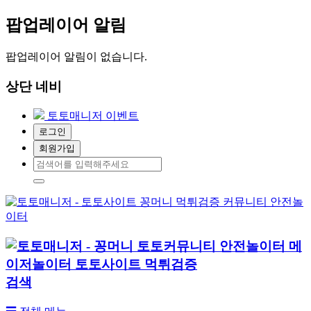
팝업레이어 알림
팝업레이어 알림이 없습니다.
상단 네비
토토매니저 이벤트
로그인
회원가입
검색