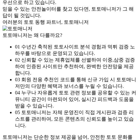
우선으로 하고 있습니다.
믿을 수 있는 안전놀이터를 찾고 있다면, 토토매니저가 그 해
답이 될 것입니다.
여러분의 토토 동행 파트너, 토토매니저
토토매니저는 왜 다를까요?
01
수년간 축적된 토토사이트 분석 경험과 먹튀 검증 노
하우를 바탕으로 운영되고 있습니다.
02
신뢰할 수 있는 제휴업체를 선별하여 이중,삼중 검증
하여 인증된 사이트만 추천하여, 완벽한 안전망을 제공
합니다.
03
회원 전용 추천인 코드를 통해 신규 가입 시 토토매니
저만의 다양한 혜택과 보너스를 누릴 수 있습니다.
04
누구나 자유롭게 토토 관련 정보를 공유할 수 있는 커
뮤니티 공간이 마련되어 있어, 실시간 피드백과 도움을
받을 수 있습니다.
05
토토매니저는 자체 운영진이 직접 게시판과 검증 리
스트를 관리하여, 모든 콘텐츠의 신뢰도를 높이고 있습
니다.
토토매니저는 단순한 정보 제공을 넘어, 안전한 토토 문화를