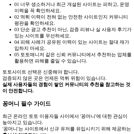
01
너무 생소하거나 최근 개설된 사이트는 피하고, 운영
이력을 꼭 확인하세요.
02
먹튀 이력이 전혀 없는 안전한 사이트인지 커뮤니티
평판을 확인하세요.
03
단순 광고 추천이 아닌, 검증 리뷰나 실 사용자 후기가
있는 사이트를 우선하세요.
04
피해 사례가 공유된 이력이 있는 사이트는 절대 재가
입하지 마세요.
05
토토매니저 같은 신뢰 커뮤니티에서 추천하는 업체를
활용하면 피해를 줄일 수 있습니다.
토토사이트 선택은 신중해야 합니다.
검증되지 않은 곳은 언제든 먹튀 위험이 있습니다.
실제 사용자들의 경험이 쌓인 커뮤니티의 추천을 참고하는 것
이 안전합니다.
꽁머니 필수 가이드
최근 온라인 토토 이용자들 사이에서 '꽁머니'에 대한 관심이
높아지고 있습니다.
'꽁머니'는 사이트에서 신규 유저를 유입시키기 위해 제공하는