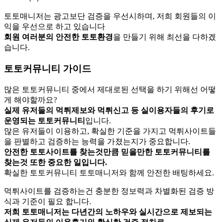
토토매니저는 광고보단 검증을 우선시하며, 저희 회원들의 이
익을 우선으로 하고 있습니다
회원 여러분의 안전한 토토환경
을 만들기 위해 최선을 다하겠
습니다.
토토커뮤니티 가이드
많은 토토커뮤니티 중에서 제대로된 선택을 하기 위해선 어떻
게 해야할까요?
실제 유저들의 먹튀제보와 먹튀신고 등 실이용자들의 후기로
운영되는 토토커뮤니티
입니다.
많은 유저들이 이용하고, 확실한 기준을 가지고 먹튀사이트들
을 판별하고 검증하는 능력을 가졌는지가 중요합니다.
안전한 토토사이트를 찾는것만큼 믿을만한 토토커뮤니티를
찾는것 또한 중요한 일입니다.
확실한 토토커뮤니티 토토매니저와 함께 안전한 배팅하세요.
먹튀사이트를 검증하는건 충분한 정보력과 차별화된 검증 방
식과 기준이 필요 합니다.
저희 토토매니저는 다년간의 노하우와 실시간으로 제보되는