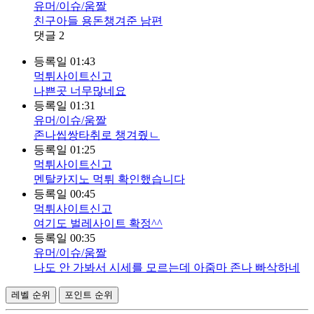
유머/이슈/움짤
친구아들 용돈챙겨준 남편
댓글
2
등록일
01:43
먹튀사이트신고
나쁜곳 너무많네요
등록일
01:31
유머/이슈/움짤
존나씹쌍타취로 챙겨줬ㄴ
등록일
01:25
먹튀사이트신고
멘탈카지노 먹튀 확인했습니다
등록일
00:45
먹튀사이트신고
여기도 벌레사이트 확정^^
등록일
00:35
유머/이슈/움짤
나도 안 가봐서 시세를 모르는데 아줌마 존나 빠삭하네
레벨 순위
포인트 순위