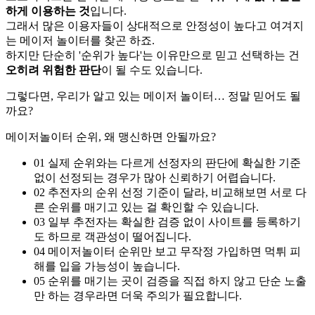
하게 이용하는 것
입니다.
그래서 많은 이용자들이 상대적으로 안정성이 높다고 여겨지
는 메이저 놀이터를 찾곤 하죠.
하지만 단순히 '순위가 높다'는 이유만으로 믿고 선택하는 건
오히려 위험한 판단
이 될 수도 있습니다.
그렇다면, 우리가 알고 있는 메이저 놀이터… 정말 믿어도 될
까요?
메이저놀이터 순위, 왜 맹신하면 안될까요?
01
실제 순위와는 다르게 선정자의 판단에 확실한 기준
없이 선정되는 경우가 많아 신뢰하기 어렵습니다.
02
추전자의 순위 선정 기준이 달라, 비교해보면 서로 다
른 순위를 매기고 있는 걸 확인할 수 있습니다.
03
일부 추전자는 확실한 검증 없이 사이트를 등록하기
도 하므로 객관성이 떨어집니다.
04
메이저놀이터 순위만 보고 무작정 가입하면 먹튀 피
해를 입을 가능성이 높습니다.
05
순위를 매기는 곳이 검증을 직접 하지 않고 단순 노출
만 하는 경우라면 더욱 주의가 필요합니다.