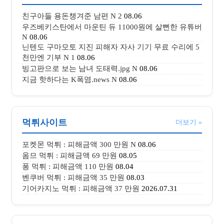
친구아들 용돈챙겨준 남편
N
2
08.06
우즈베키스탄에서 마운틴 듀 11000원에 살뻔한 유튜버
N
08.06
닌텐도 구마모토 지진 피해자 자사 기기 무료 수리에 5
천만엔 기부
N
1
08.06
빙고판으로 보는 남녀 도태력.jpg
N
08.06
지금 핫하다는 K폭염.news
N
08.06
먹튀사이트
더보기 »
포켓몬 먹튀 : 피해금액 300 만원
N
08.06
옴므 먹튀 : 피해금액 69 만원
08.05
퐁 먹튀 : 피해금액 110 만원
08.04
벤쿠버 먹튀 : 피해금액 35 만원
08.03
기어카지노 먹튀 : 피해금액 37 만원
2026.07.31