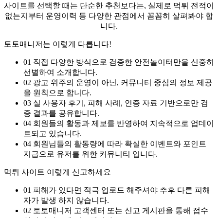
사이트를 선택할 때는 단순한 추천보다는, 실제로 먹튀 전적이
없는지부터 운영이력 등 다양한 관점에서 꼼꼼히 살펴봐야 합
니다.
토토매니저는 이렇게 다릅니다!
01
직접 다양한 방식으로 검증한 안전놀이터만을 신중히
선별하여 소개합니다.
02
광고 위주의 운영이 아닌, 커뮤니티 중심의 정보 제공
을 원칙으로 합니다.
03
실 사용자 후기, 피해 사례, 인증 자료 기반으로만 검
증 결과를 공유합니다.
04
회원들의 활동과 제보를 반영하여 지속적으로 업데이
트되고 있습니다.
04
회원님들의 활동량에 따라 확실한 이벤트와 포인트
지급으로 유저를 위한 커뮤니티 입니다.
먹튀 사이트 이렇게 신고하세요
01
피해가 있다면 적극 업로드 해주셔야 추후 다른 피해
자가 발생 하지 않습니다.
02
토토매니저 고객센터 또는 신고 게시판을 통해 접수