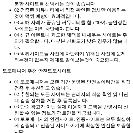
분한 사이트를 선택하는 것이 좋습니다.
02
검증된 커뮤니티에서 직접 확인된 업체만 이용하는
것이 먹튀 예방에 효과적입니다.
03
피해 사례가 공유된 커뮤니티를 참고하여, 불안정한
사이트는 미리 차단해야 합니다.
04
신규 이벤트나 과도한 혜택을 내세우는 사이트는 주
의가 필요합니다. 대부분 신뢰도가 낮은 경우가 많습니
다.
05
먹튀사이트들 사전에 차단하기 위해선 사전에 문제
되는것이 없는지 제대로 알아보는것이 중요합니다.
토토매니저 추천 안전토토사이트
01
토토매니저는 오랜 기간 운영된 안전놀이터만을 직접
검증 후 추천하고 있습니다.
02
추천되는 모든 사이트는 관리자의 직접 확인 및 다단
계 검증 절차를 거친 후 등록됩니다.
03
단순 광고가 아닌 실제 이용자 피드백을 반영하여 신
뢰할 수 있는 정보와 팩트만을 제공합니다.
04
토토매니저의 안전사이트, 인증사이트는 모두 확실하
게 검증되고 인증된 사이트이기에 확실한 안전을 보증합
니다