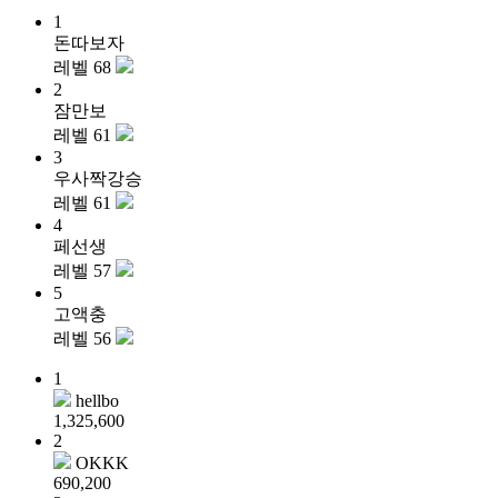
1
돈따보자
레벨 68
2
잠만보
레벨 61
3
우사짝강승
레벨 61
4
페선생
레벨 57
5
고액충
레벨 56
1
hellbo
1,325,600
2
OKKK
690,200