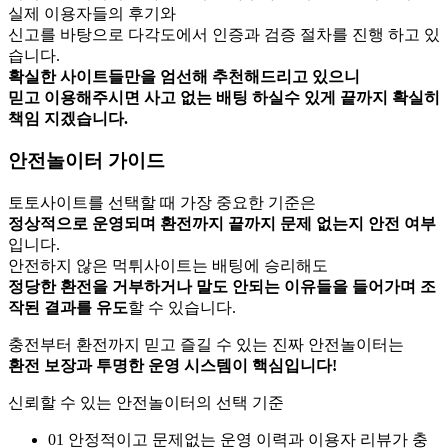
실제 이용자들의 후기와
신고를 바탕으로 다각도에서 인증과 검증 절차를 진행 하고 있
습니다.
확실한 사이트들만을 엄선해 추천해드리고 있으니
믿고 이용해주시면 사고 없는 배팅 하실수 있게 끝까지 확실히
책임 지겠습니다.
안전놀이터 가이드
토토사이트를 선택할 때 가장 중요한 기준은
정상적으로 운영되며 환전까지 끝까지 문제 없는지 안전 여부
입니다.
안전하지 않은 먹튀사이트는 배팅에 승리해도
정당한 환전을 거부하거나 말도 안되는 이유들을 들어가며 조
작된 결과를 유도
할 수 있습니다.
충전부터 환전까지 믿고 즐길 수 있는 진짜 안전놀이터는
환전 보장과 투명한 운영 시스템이 핵심입니다!
신뢰할 수 있는 안전놀이터의 선택 기준
01
안정적이고 문제없는 운영 이력과 이용자 리뷰가 충