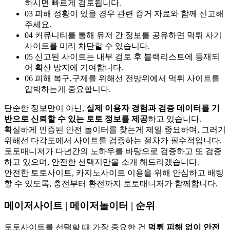
하시면 빠르게 검토됩니다.
03
피해 정황이 있을 경우 관련 증거 자료와 함께 신고해
주세요.
04
커뮤니티를 통해 유저 간 정보를 공유하면 먹튀 사기
사이트를 미리 차단할 수 있습니다.
05
신고된 사이트는 내부 검토 후 블랙리스트에 등재되
어 확산 방지에 기여합니다.
06
피해 복구,구제를 위해선 전방위에서 먹튀 사이트를
압박하는게 중요합니다.
단순한 정보만이 아닌,
실제 이용자 경험과 검증 데이터를 기
반으로 신뢰할 수 있는 토토 정보를 제공
하고 있습니다.
확실하게 인증된 안전 놀이터를 찾는게 제일 중요하며, 그러기
위해선 다각도에서 사이트를 검증하는 절차가 필수적입니다.
토토매니저가 다년간의 노하우를 바탕으로 검증하고 또 검증
하고 있으며, 안전한 선택지만을 소개 해드리겠습니다.
안전한 토토사이트, 카지노사이트 이용을 위해 안심하고 배팅
할 수 있도록, 충전부터 환전까지 토토매니저가 함께합니다.
메이저사이트 | 메이저놀이터 | 순위
토토사이트를 선택할 때 가장 중요한 건
먹튀 피해 없이 안전