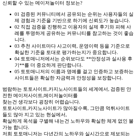
신뢰할 수 있는 메이저놀이터 정보는?
01
검증된 커뮤니티에서 공유되는 순위는 사용자들의 실
제 경험과 기준을 기반으로 하기에 신뢰도가 높습니다.
02
직접 검증을 진행하고 이용자의 실제 후기와 피해 사
례를 투명하게 공유하는 커뮤니티를 참고하는 것이 좋습
니다.
03
추천 사이트마다 사고이력, 운영이력 등을 기준으로
확실한 기준을 토대로 평가하는지가 중요합니다.
04
토토매니저에서는 순위보다도 **안정성과 실사용 후
기**를 더 중요하게 판단합니다.
05
토토매니저의 이름과 명예를 걸고 인증하고 보증하는
사이트들은 확실한 자금력과 안정성을 보장합니다.
범람하는 토토사이트,카지노사이트들의 세계에서, 검증된 안
전한 메이저사이트,메이저놀이터를
찾는건 생각보다 굉장히 어렵습니다.
토토사이트,카지노사이트가 많아질수록, 그만큼 먹튀사이트
들도 많아 지고 있는 현실에서,
확실하게 옥석을 구별해 내는건 노하우와 확실한 체계 없인 불
가능 합니다.
저희 토토매니저는 다년간의 노하우와 실시간으로 제보되는