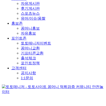
자유게시판
후기게시판
스포츠뉴스
유머/이슈/움짤
홍보존
꽁머니홍보
자유홍보
포인트존
토토매니저이벤트
꽁머니교환
기프티콘교환
출석체크
포인트정책
고객센터
공지사항
1:1문의