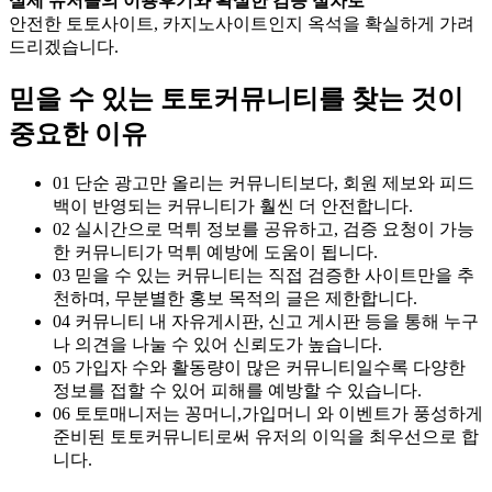
실제 유저들의 이용후기와 확실한 검증 절차로
안전한 토토사이트, 카지노사이트인지 옥석을 확실하게 가려
드리겠습니다.
믿을 수 있는 토토커뮤니티를 찾는 것이
중요한 이유
01
단순 광고만 올리는 커뮤니티보다, 회원 제보와 피드
백이 반영되는 커뮤니티가 훨씬 더 안전합니다.
02
실시간으로 먹튀 정보를 공유하고, 검증 요청이 가능
한 커뮤니티가 먹튀 예방에 도움이 됩니다.
03
믿을 수 있는 커뮤니티는 직접 검증한 사이트만을 추
천하며, 무분별한 홍보 목적의 글은 제한합니다.
04
커뮤니티 내 자유게시판, 신고 게시판 등을 통해 누구
나 의견을 나눌 수 있어 신뢰도가 높습니다.
05
가입자 수와 활동량이 많은 커뮤니티일수록 다양한
정보를 접할 수 있어 피해를 예방할 수 있습니다.
06
토토매니저는 꽁머니,가입머니 와 이벤트가 풍성하게
준비된 토토커뮤니티로써 유저의 이익을 최우선으로 합
니다.