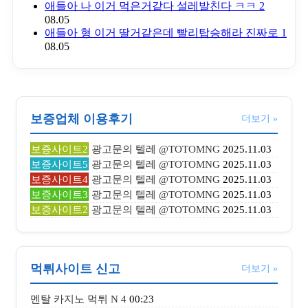
애들아 나 이거 먹은거같다 설레발친다 ㅋㅋ
2
08.05
애들아 형 이거 딸거같은데 빨리탑승해라 진짜로
1
08.05
보증업체 이용후기
더보기 »
보증사이트2
광고문의 텔레 @TOTOMNG
2025.11.03
보증사이트5
광고문의 텔레 @TOTOMNG
2025.11.03
보증사이트4
광고문의 텔레 @TOTOMNG
2025.11.03
보증사이트3
광고문의 텔레 @TOTOMNG
2025.11.03
보증사이트2
광고문의 텔레 @TOTOMNG
2025.11.03
먹튀사이트 신고
더보기 »
멘탈 카지노 먹튀
N
4
00:23