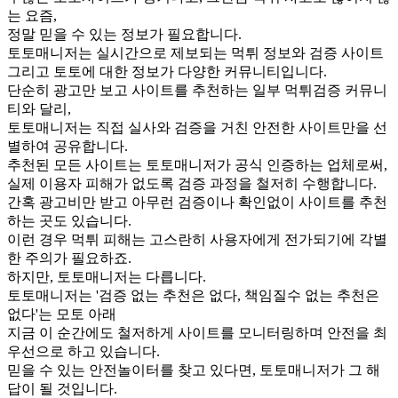
는 요즘,
정말 믿을 수 있는 정보가 필요합니다.
토토매니저는 실시간으로 제보되는 먹튀 정보와 검증 사이트
그리고 토토에 대한 정보가 다양한 커뮤니티입니다.
단순히 광고만 보고 사이트를 추천하는 일부 먹튀검증 커뮤니
티와 달리,
토토매니저는 직접 실사와 검증을 거친 안전한 사이트만을 선
별하여 공유합니다.
추천된 모든 사이트는 토토매니저가 공식 인증하는 업체로써,
실제 이용자 피해가 없도록 검증 과정을 철저히 수행합니다.
간혹 광고비만 받고 아무런 검증이나 확인없이 사이트를 추천
하는 곳도 있습니다.
이런 경우 먹튀 피해는 고스란히 사용자에게 전가되기에 각별
한 주의가 필요하죠.
하지만, 토토매니저는 다릅니다.
토토매니저는 '검증 없는 추천은 없다, 책임질수 없는 추천은
없다'는 모토 아래
지금 이 순간에도 철저하게 사이트를 모니터링하며 안전을 최
우선으로 하고 있습니다.
믿을 수 있는 안전놀이터를 찾고 있다면, 토토매니저가 그 해
답이 될 것입니다.