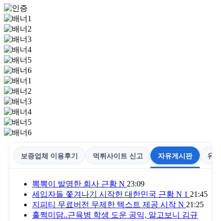
보증업체 이용후기
먹튀사이트 신고
자유게시판
유머
뽁뽁이 발명한 회사 근황
N
23:09
세입자들 쫓겨나기 시작한 대한민국 근황
N
1
21:45
지피티 무료버전 무제한 텍스트 제공 시작
N
21:25
훌쩍미담..근육병 학생 도운 공익, 알고보니 김규