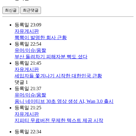
최신글
최근댓글
등록일
23:09
자유게시판
뽁뽁이 발명한 회사 근황
등록일
22:54
유머/이슈/움짤
부산 돌려차기 피해자분 빡도 셨다
등록일
21:45
자유게시판
세입자들 쫓겨나기 시작한 대한민국 근황
댓글
1
등록일
21:37
유머/이슈/움짤
옴니 네이티브 30초 영상 생성 AI, Wan 3.0 출시
등록일
21:25
자유게시판
지피티 무료버전 무제한 텍스트 제공 시작
등록일
22:34