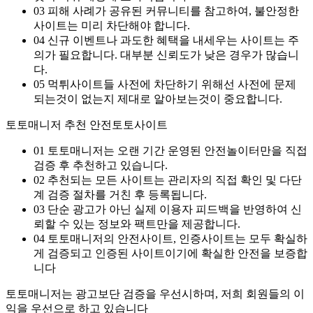
03
피해 사례가 공유된 커뮤니티를 참고하여, 불안정한
사이트는 미리 차단해야 합니다.
04
신규 이벤트나 과도한 혜택을 내세우는 사이트는 주
의가 필요합니다. 대부분 신뢰도가 낮은 경우가 많습니
다.
05
먹튀사이트들 사전에 차단하기 위해선 사전에 문제
되는것이 없는지 제대로 알아보는것이 중요합니다.
토토매니저 추천 안전토토사이트
01
토토매니저는 오랜 기간 운영된 안전놀이터만을 직접
검증 후 추천하고 있습니다.
02
추천되는 모든 사이트는 관리자의 직접 확인 및 다단
계 검증 절차를 거친 후 등록됩니다.
03
단순 광고가 아닌 실제 이용자 피드백을 반영하여 신
뢰할 수 있는 정보와 팩트만을 제공합니다.
04
토토매니저의 안전사이트, 인증사이트는 모두 확실하
게 검증되고 인증된 사이트이기에 확실한 안전을 보증합
니다
토토매니저는 광고보단 검증을 우선시하며, 저희 회원들의 이
익을 우선으로 하고 있습니다