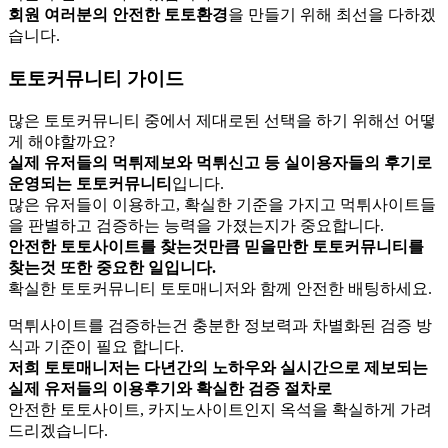
회원 여러분의 안전한 토토환경
을 만들기 위해 최선을 다하겠
습니다.
토토커뮤니티 가이드
많은 토토커뮤니티 중에서 제대로된 선택을 하기 위해선 어떻
게 해야할까요?
실제 유저들의 먹튀제보와 먹튀신고 등 실이용자들의 후기로
운영되는 토토커뮤니티
입니다.
많은 유저들이 이용하고, 확실한 기준을 가지고 먹튀사이트들
을 판별하고 검증하는 능력을 가졌는지가 중요합니다.
안전한 토토사이트를 찾는것만큼 믿을만한 토토커뮤니티를
찾는것 또한 중요한 일입니다.
확실한 토토커뮤니티 토토매니저와 함께 안전한 배팅하세요.
먹튀사이트를 검증하는건 충분한 정보력과 차별화된 검증 방
식과 기준이 필요 합니다.
저희 토토매니저는 다년간의 노하우와 실시간으로 제보되는
실제 유저들의 이용후기와 확실한 검증 절차로
안전한 토토사이트, 카지노사이트인지 옥석을 확실하게 가려
드리겠습니다.