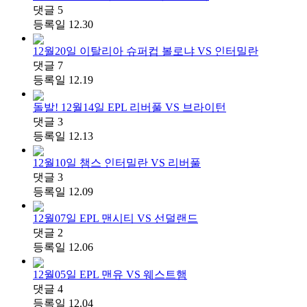
댓글
5
등록일
12.30
12월20일 이탈리아 슈퍼컵 볼로냐 VS 인터밀란
댓글
7
등록일
12.19
돌발! 12월14일 EPL 리버풀 VS 브라이턴
댓글
3
등록일
12.13
12월10일 챔스 인터밀란 VS 리버풀
댓글
3
등록일
12.09
12월07일 EPL 맨시티 VS 선덜랜드
댓글
2
등록일
12.06
12월05일 EPL 맨유 VS 웨스트햄
댓글
4
등록일
12.04