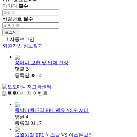
아이디
필수
비밀번호
필수
로그인
자동로그인
회원가입
정보찾기
꽁머니 교환 및 업체 선정
댓글
24
등록일
08.14
토토매니저
이벤트
돌발! 1월17일 EPL 맨유 VS 맨시티
댓글
4
등록일
01.17
12월31일 EPL 아스날 VS 아스톤빌라