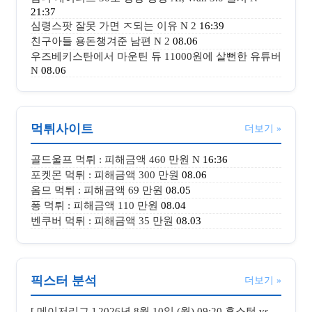
21:37
심령스팟 잘못 가면 ㅈ되는 이유
N
2
16:39
친구아들 용돈챙겨준 남편
N
2
08.06
우즈베키스탄에서 마운틴 듀 11000원에 살뻔한 유튜버
N
08.06
먹튀사이트
더보기 »
골드울프 먹튀 : 피해금액 460 만원
N
16:36
포켓몬 먹튀 : 피해금액 300 만원
08.06
옴므 먹튀 : 피해금액 69 만원
08.05
퐁 먹튀 : 피해금액 110 만원
08.04
벤쿠버 먹튀 : 피해금액 35 만원
08.03
픽스터 분석
더보기 »
[ 메이저리그 ] 2026년 8월 10일 (월) 09:20 휴스턴 vs