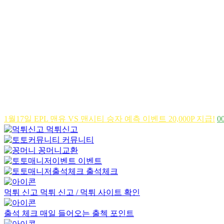
1월17일 EPL 맨유 VS 맨시티 승자 예측 이벤트 20,000P 지급!
0
먹튀신고
커뮤니티
꽁머니교환
이벤트
출석체크
먹튀 신고
먹튀 신고 / 먹튀 사이트 확인
출석 체크
매일 들어오는 출첵 포인트