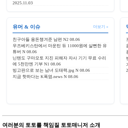
2025.11.03
유머 & 이슈
더보기 »
친구아들 용돈챙겨준 남편
N
2
08.06
우즈베키스탄에서 마운틴 듀 11000원에 살뻔한 유
튜버
N
08.06
닌텐도 구마모토 지진 피해자 자사 기기 무료 수리
에 5천만엔 기부
N
1
08.06
빙고판으로 보는 남녀 도태력.jpg
N
08.06
2
지금 핫하다는 K폭염.news
N
08.06
여러분의 토토를 책임질 토토매니저 소개