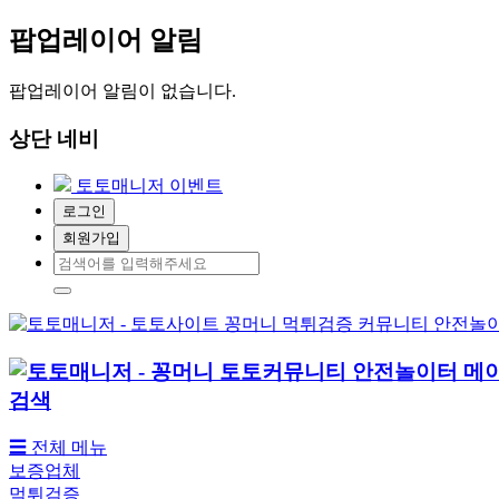
팝업레이어 알림
팝업레이어 알림이 없습니다.
상단 네비
토토매니저 이벤트
로그인
회원가입
검색
☰ 전체
메뉴
보증업체
먹튀검증