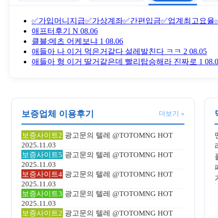
✅가입머니지급✅가상계좌✅간편입금✅업계최고요율✅가
애프터후기
N
08.06
클블:메츠 어케보냐
1
08.06
애들아 나 이거 먹은거같다 설레발친다 ㅋㅋ
2
08.05
애들아 형 이거 딸거같은데 빨리탑승해라 진짜로
1
08.
보증업체 이용후기
더보기 »
보증사이트2
광고문의 텔레 @TOTOMNG
HOT
2025.11.03
보증사이트5
광고문의 텔레 @TOTOMNG
HOT
2025.11.03
보증사이트4
광고문의 텔레 @TOTOMNG
HOT
2025.11.03
보증사이트3
광고문의 텔레 @TOTOMNG
HOT
2025.11.03
보증사이트2
광고문의 텔레 @TOTOMNG
HOT