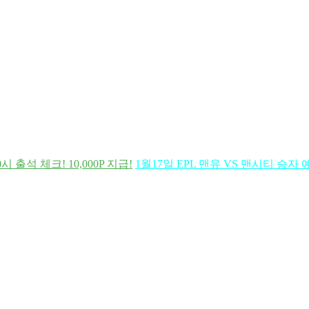
0시 출석 체크! 10,000P 지급!
1월17일 EPL 맨유 VS 맨시티 승자 예