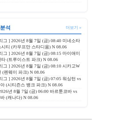
 분석
더보기 »
그 ] 2026년 8월 7일 (금) 08:40 미네소타
자스시티 (카우프만 스타디움)
N
08.06
그 ] 2026년 8월 7일 (금) 08:15 마이애미
랜타 (트루이스트 파크)
N
08.06
그 ] 2026년 8월 7일 (금) 08:10 시카고W
턴 (펜웨이 파크)
N
08.06
그 ] 2026년 8월 7일 (금) 07:05 워싱턴 vs
아 (시티즌스 뱅크 파크)
N
08.06
] 2026년 8월 7일 (금) 06:00 바르툰코바 vs
바 (캐나다)
N
08.06