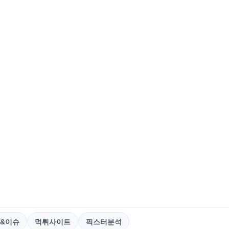
&이슈
먹튀사이트
픽스터분석