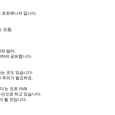
 토토매니저 입니다.
 요즘,
와 달리,
별하여 공유합니다.
는 곳도 있습니다.
 주의가 필요하죠.
다'는 모토 아래
선으로 하고 있습니다.
이 될 것입니다.