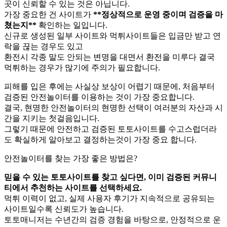
곳이 신뢰할 수 있는 것은 아닙니다.
가장 중요한 건 사이트가
**정상적으로 운영 중이며 검증을 마
쳤는지**
확인하는 일입니다.
신규로 생성된 일부 사이트와 먹튀사이트들은 입금만 받고 연
락을 끊는 경우도 있고
환전시 각종 말도 안되는 변명을 대면서 환전을 미루다 결국
먹튀하는 경우가 많기에 주의가 필요합니다.
피해를 입은 후에는 사실상 보상이 어렵기 때문에, 처음부터
검증된 안전놀이터
를 이용하는 것이 가장 중요합니다.
결국, 현명한 안전놀이터의 현명한 선택이 여러분의 자산과 시
간을 지키는 첫걸음입니다.
그렇기 때문에 안전하고 검증된 토토사이트를 수고스럽더라
도 확실하게 알아보고 결정하는것이 가장 중요 합니다.
안전놀이터를 찾는 가장 좋은 방법은?
믿을 수 있는 토토사이트를 찾고 싶다면, 이미 검증된 커뮤니
티에서 추천하는 사이트를 선택하세요.
먹튀 이력이 없고, 실제 사용자 후기가 지속적으로 공유되는
사이트일수록 신뢰도가 높습니다.
토토매니저는 수년간의 검증 경험을 바탕으로, 안정적으로 운