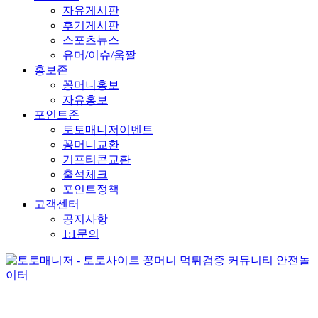
자유게시판
후기게시판
스포츠뉴스
유머/이슈/움짤
홍보존
꽁머니홍보
자유홍보
포인트존
토토매니저이벤트
꽁머니교환
기프티콘교환
출석체크
포인트정책
고객센터
공지사항
1:1문의