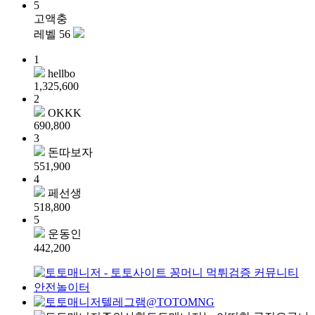
5
고액충
레벨 56
1
hellbo
1,325,600
2
OKKK
690,800
3
돈따보자
551,900
4
페선생
518,800
5
운동인
442,200
@TOTOMNG