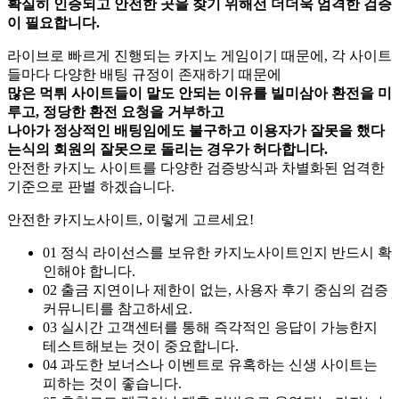
확실히 인증되고 안전한 곳을 찾기 위해선 더더욱 엄격한 검증
이 필요합니다.
라이브로 빠르게 진행되는 카지노 게임이기 때문에, 각 사이트
들마다 다양한 배팅 규정이 존재하기 때문에
많은 먹튀 사이트들이 말도 안되는 이유를 빌미삼아 환전을 미
루고, 정당한 환전 요청을 거부하고
나아가 정상적인 배팅임에도 불구하고 이용자가 잘못을 했다
는식의 회원의 잘못으로 돌리는 경우가 허다합니다.
안전한 카지노 사이트를 다양한 검증방식과 차별화된 엄격한
기준으로 판별 하겠습니다.
안전한 카지노사이트, 이렇게 고르세요!
01
정식 라이선스를 보유한 카지노사이트인지 반드시 확
인해야 합니다.
02
출금 지연이나 제한이 없는, 사용자 후기 중심의 검증
커뮤니티를 참고하세요.
03
실시간 고객센터를 통해 즉각적인 응답이 가능한지
테스트해보는 것이 중요합니다.
04
과도한 보너스나 이벤트로 유혹하는 신생 사이트는
피하는 것이 좋습니다.