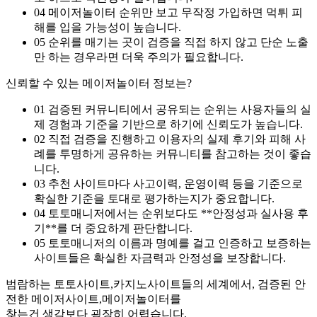
04
메이저놀이터 순위만 보고 무작정 가입하면 먹튀 피
해를 입을 가능성이 높습니다.
05
순위를 매기는 곳이 검증을 직접 하지 않고 단순 노출
만 하는 경우라면 더욱 주의가 필요합니다.
신뢰할 수 있는 메이저놀이터 정보는?
01
검증된 커뮤니티에서 공유되는 순위는 사용자들의 실
제 경험과 기준을 기반으로 하기에 신뢰도가 높습니다.
02
직접 검증을 진행하고 이용자의 실제 후기와 피해 사
례를 투명하게 공유하는 커뮤니티를 참고하는 것이 좋습
니다.
03
추천 사이트마다 사고이력, 운영이력 등을 기준으로
확실한 기준을 토대로 평가하는지가 중요합니다.
04
토토매니저에서는 순위보다도 **안정성과 실사용 후
기**를 더 중요하게 판단합니다.
05
토토매니저의 이름과 명예를 걸고 인증하고 보증하는
사이트들은 확실한 자금력과 안정성을 보장합니다.
범람하는 토토사이트,카지노사이트들의 세계에서, 검증된 안
전한 메이저사이트,메이저놀이터를
찾는건 생각보다 굉장히 어렵습니다.