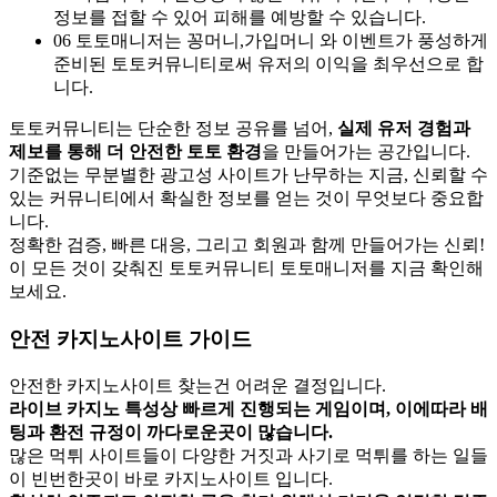
정보를 접할 수 있어 피해를 예방할 수 있습니다.
06
토토매니저는 꽁머니,가입머니 와 이벤트가 풍성하게
준비된 토토커뮤니티로써 유저의 이익을 최우선으로 합
니다.
토토커뮤니티는 단순한 정보 공유를 넘어,
실제 유저 경험과
제보를 통해 더 안전한 토토 환경
을 만들어가는 공간입니다.
기준없는 무분별한 광고성 사이트가 난무하는 지금, 신뢰할 수
있는 커뮤니티에서 확실한 정보를 얻는 것이 무엇보다 중요합
니다.
정확한 검증, 빠른 대응, 그리고 회원과 함께 만들어가는 신뢰!
이 모든 것이 갖춰진 토토커뮤니티 토토매니저를 지금 확인해
보세요.
안전 카지노사이트 가이드
안전한 카지노사이트 찾는건 어려운 결정입니다.
라이브 카지노 특성상 빠르게 진행되는 게임이며, 이에따라 배
팅과 환전 규정이 까다로운곳이 많습니다.
많은 먹튀 사이트들이 다양한 거짓과 사기로 먹튀를 하는 일들
이 빈번한곳이 바로 카지노사이트 입니다.