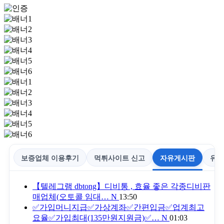
보증업체 이용후기
먹튀사이트 신고
자유게시판
유머
【텔레그램 dbtong】디비통 , 효율 좋은 각종디비판
매업체(오토콜 임대…
N
13:50
✅가입머니지급✅가상계좌✅간편입금✅업계최고
요율✅가입최대(135만원지원금)✅…
N
01:03