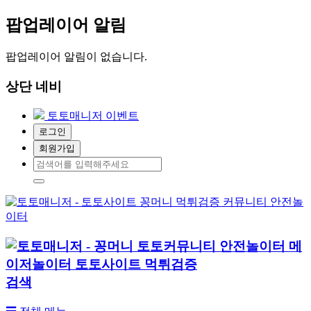
팝업레이어 알림
팝업레이어 알림이 없습니다.
상단 네비
토토매니저 이벤트
로그인
회원가입
검색