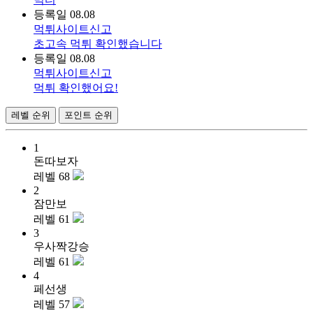
등록일
08.08
먹튀사이트신고
초고속 먹튀 확인했습니다
등록일
08.08
먹튀사이트신고
먹튀 확인했어요!
레벨 순위
포인트 순위
1
돈따보자
레벨 68
2
잠만보
레벨 61
3
우사짝강승
레벨 61
4
페선생
레벨 57