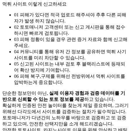
먹튀 사이트 이렇게 신고하세요
01
피해가 있다면 적극 업로드 해주셔야 추후 다른 피해
자가 발생 하지 않습니다.
02
토토매니저 고객센터 또는 신고 게시판을 통해 접수
하시면 빠르게 검토됩니다.
03
피해 정황이 있을 경우 관련 증거 자료와 함께 신고해
주세요.
04
커뮤니티를 통해 유저 간 정보를 공유하면 먹튀 사기
사이트를 미리 차단할 수 있습니다.
05
신고된 사이트는 내부 검토 후 블랙리스트에 등재되
어 확산 방지에 기여합니다.
06
피해 복구,구제를 위해선 전방위에서 먹튀 사이트를
압박하는게 중요합니다.
단순한 정보만이 아닌,
실제 이용자 경험과 검증 데이터를 기
반으로 신뢰할 수 있는 토토 정보를 제공
하고 있습니다.
확실하게 인증된 안전 놀이터를 찾는게 제일 중요하며, 그러기
위해선 다각도에서 사이트를 검증하는 절차가 필수적입니다.
토토매니저가 다년간의 노하우를 바탕으로 검증하고 또 검증
하고 있으며, 안전한 선택지만을 소개 해드리겠습니다.
안전한 토토사이트, 카지노사이트 이용을 위해 안심하고 배팅