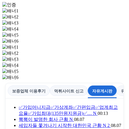
보증업체 이용후기
먹튀사이트 신고
자유게시판
유머
✅가입머니지급✅가상계좌✅간편입금✅업계최고
요율✅가입최대(135만원지원금)✅…
N
00:13
뽁뽁이 발명한 회사 근황
N
08.07
세입자들 쫓겨나기 시작한 대한민국 근황
N
2
08.07