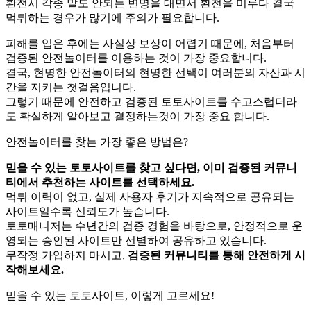
환전시 각종 말도 안되는 변명을 대면서 환전을 미루다 결국
먹튀하는 경우가 많기에 주의가 필요합니다.
피해를 입은 후에는 사실상 보상이 어렵기 때문에, 처음부터
검증된 안전놀이터
를 이용하는 것이 가장 중요합니다.
결국, 현명한 안전놀이터의 현명한 선택이 여러분의 자산과 시
간을 지키는 첫걸음입니다.
그렇기 때문에 안전하고 검증된 토토사이트를 수고스럽더라
도 확실하게 알아보고 결정하는것이 가장 중요 합니다.
안전놀이터를 찾는 가장 좋은 방법은?
믿을 수 있는 토토사이트를 찾고 싶다면, 이미 검증된 커뮤니
티에서 추천하는 사이트를 선택하세요.
먹튀 이력이 없고, 실제 사용자 후기가 지속적으로 공유되는
사이트일수록 신뢰도가 높습니다.
토토매니저는 수년간의 검증 경험을 바탕으로, 안정적으로 운
영되는 승인된 사이트만 선별하여 공유하고 있습니다.
무작정 가입하지 마시고,
검증된 커뮤니티를 통해 안전하게 시
작해보세요.
믿을 수 있는 토토사이트, 이렇게 고르세요!