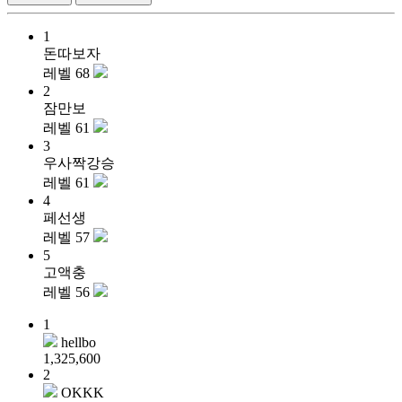
1
돈따보자
레벨 68
2
잠만보
레벨 61
3
우사짝강승
레벨 61
4
페선생
레벨 57
5
고액충
레벨 56
1
hellbo
1,325,600
2
OKKK