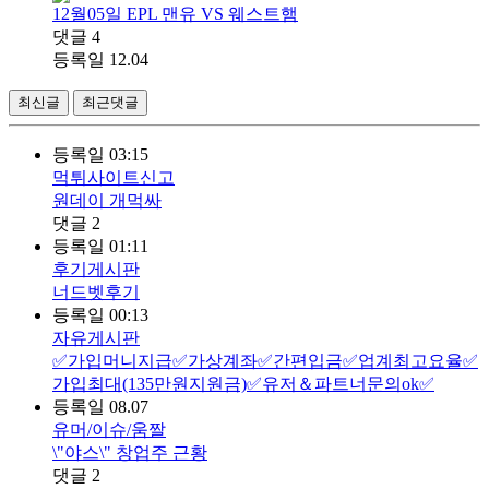
12월05일 EPL 맨유 VS 웨스트햄
댓글
4
등록일
12.04
최신글
최근댓글
등록일
03:15
먹튀사이트신고
원데이 개먹싸
댓글
2
등록일
01:11
후기게시판
너드벳후기
등록일
00:13
자유게시판
✅가입머니지급✅가상계좌✅간편입금✅업계최고요율✅
가입최대(135만원지원금)✅유저＆파트너문의ok✅
등록일
08.07
유머/이슈/움짤
\"야스\" 창업주 근황
댓글
2