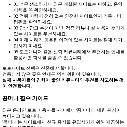
01
너무 생소하거나 최근 개설된 사이트는 피하고, 운영
이력을 꼭 확인하세요.
02
먹튀 이력이 전혀 없는 안전한 사이트인지 커뮤니티
평판을 확인하세요.
03
단순 광고 추천이 아닌, 검증 리뷰나 실 사용자 후기가
있는 사이트를 우선하세요.
04
피해 사례가 공유된 이력이 있는 사이트는 절대 재가
입하지 마세요.
05
토토매니저 같은 신뢰 커뮤니티에서 추천하는 업체를
활용하면 피해를 줄일 수 있습니다.
토토사이트 선택은 신중해야 합니다.
검증되지 않은 곳은 언제든 먹튀 위험이 있습니다.
실제 사용자들의 경험이 쌓인 커뮤니티의 추천을 참고하는 것
이 안전합니다.
꽁머니 필수 가이드
최근 온라인 토토 이용자들 사이에서 '꽁머니'에 대한 관심이
높아지고 있습니다.
'꽁머니'는 사이트에서 신규 유저를 유입시키기 위해 제공하는