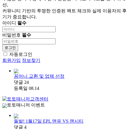
선,
커뮤니티 기반의 투명한 인증된 팩트 체크와 실제 이용자의 후
기가 중요합니다.
아이디
필수
비밀번호
필수
로그인
자동로그인
회원가입
정보찾기
꽁머니 교환 및 업체 선정
댓글
24
등록일
08.14
토토매니저
이벤트
돌발! 1월17일 EPL 맨유 VS 맨시티
댓글
4