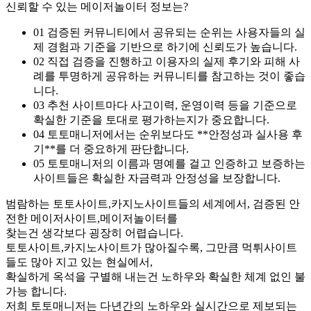
신뢰할 수 있는 메이저놀이터 정보는?
01
검증된 커뮤니티에서 공유되는 순위는 사용자들의 실
제 경험과 기준을 기반으로 하기에 신뢰도가 높습니다.
02
직접 검증을 진행하고 이용자의 실제 후기와 피해 사
례를 투명하게 공유하는 커뮤니티를 참고하는 것이 좋습
니다.
03
추천 사이트마다 사고이력, 운영이력 등을 기준으로
확실한 기준을 토대로 평가하는지가 중요합니다.
04
토토매니저에서는 순위보다도 **안정성과 실사용 후
기**를 더 중요하게 판단합니다.
05
토토매니저의 이름과 명예를 걸고 인증하고 보증하는
사이트들은 확실한 자금력과 안정성을 보장합니다.
범람하는 토토사이트,카지노사이트들의 세계에서, 검증된 안
전한 메이저사이트,메이저놀이터를
찾는건 생각보다 굉장히 어렵습니다.
토토사이트,카지노사이트가 많아질수록, 그만큼 먹튀사이트
들도 많아 지고 있는 현실에서,
확실하게 옥석을 구별해 내는건 노하우와 확실한 체계 없인 불
가능 합니다.
저희 토토매니저는 다년간의 노하우와 실시간으로 제보되는