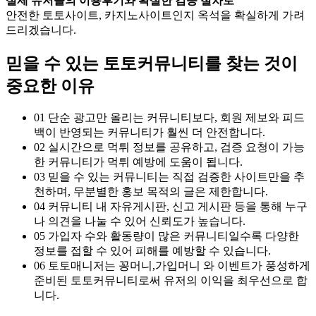
실제 유저들의 이용후기와 확실한 검증 절차로
안전한 토토사이트, 카지노사이트인지 옥석을 확실하게 가려
드리겠습니다.
믿을 수 있는 토토커뮤니티를 찾는 것이
중요한 이유
01
단순 광고만 올리는 커뮤니티보다, 회원 제보와 피드
백이 반영되는 커뮤니티가 훨씬 더 안전합니다.
02
실시간으로 먹튀 정보를 공유하고, 검증 요청이 가능
한 커뮤니티가 먹튀 예방에 도움이 됩니다.
03
믿을 수 있는 커뮤니티는 직접 검증한 사이트만을 추
천하며, 무분별한 홍보 목적의 글은 제한합니다.
04
커뮤니티 내 자유게시판, 신고 게시판 등을 통해 누구
나 의견을 나눌 수 있어 신뢰도가 높습니다.
05
가입자 수와 활동량이 많은 커뮤니티일수록 다양한
정보를 접할 수 있어 피해를 예방할 수 있습니다.
06
토토매니저는 꽁머니,가입머니 와 이벤트가 풍성하게
준비된 토토커뮤니티로써 유저의 이익을 최우선으로 합
니다.