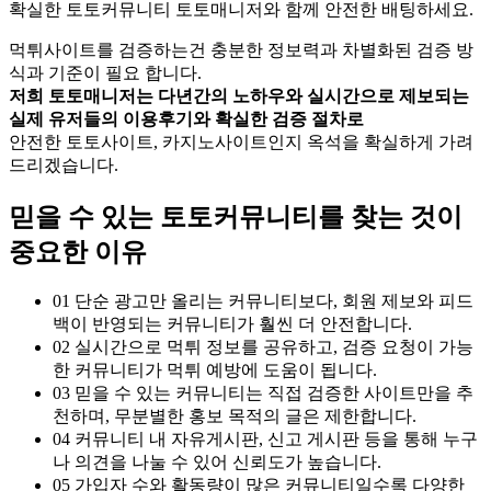
확실한 토토커뮤니티 토토매니저와 함께 안전한 배팅하세요.
먹튀사이트를 검증하는건 충분한 정보력과 차별화된 검증 방
식과 기준이 필요 합니다.
저희 토토매니저는 다년간의 노하우와 실시간으로 제보되는
실제 유저들의 이용후기와 확실한 검증 절차로
안전한 토토사이트, 카지노사이트인지 옥석을 확실하게 가려
드리겠습니다.
믿을 수 있는 토토커뮤니티를 찾는 것이
중요한 이유
01
단순 광고만 올리는 커뮤니티보다, 회원 제보와 피드
백이 반영되는 커뮤니티가 훨씬 더 안전합니다.
02
실시간으로 먹튀 정보를 공유하고, 검증 요청이 가능
한 커뮤니티가 먹튀 예방에 도움이 됩니다.
03
믿을 수 있는 커뮤니티는 직접 검증한 사이트만을 추
천하며, 무분별한 홍보 목적의 글은 제한합니다.
04
커뮤니티 내 자유게시판, 신고 게시판 등을 통해 누구
나 의견을 나눌 수 있어 신뢰도가 높습니다.
05
가입자 수와 활동량이 많은 커뮤니티일수록 다양한