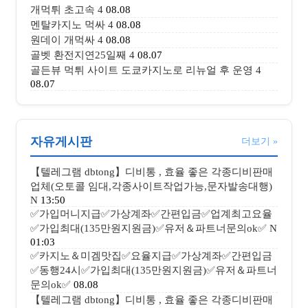
개먹튀 초고속
4
08.08
멘탈카지노 먹싸
4
08.08
원데이 개먹싸
4
08.08
골벳 환전지연25일째
4
08.07
골든뷰 먹튀 사이트 도쿄카지노로 리뉴얼 후 운영
4
08.07
자유게시판
더보기 »
【텔레그램 dbtong】디비통 , 효율 좋은 각종디비판매
업체(오토콜 임대,각종사이트작업가능,문자발송대행)
N
13:50
✅가입머니지급✅가상계좌✅간편입금✅업계최고요율
✅가입최대(135만원지원금)✅유저＆파트너문의ok✅
N
01:03
✅카지노＆미겜맛집✅요율지급✅가상계좌✅간편입금
✅동행24시✅가입최대(135만원지원금)✅유저＆파트너
문의ok✅
08.08
【텔레그램 dbtong】디비통 , 효율 좋은 각종디비판매