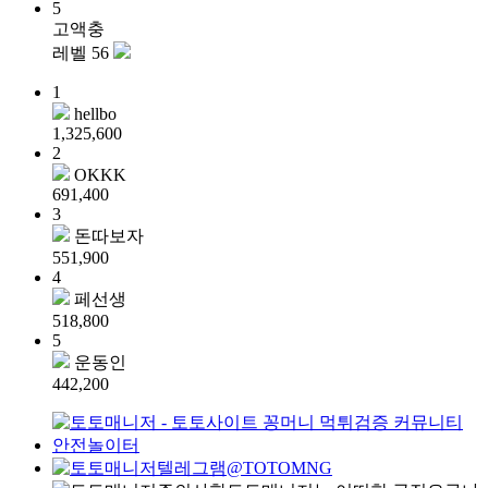
5
고액충
레벨 56
1
hellbo
1,325,600
2
OKKK
691,400
3
돈따보자
551,900
4
페선생
518,800
5
운동인
442,200
@TOTOMNG