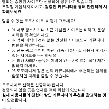
영되는 승인된 사이트만 선별하여 공유하고 있습니다.
무작정 가입하지 마시고,
검증된 커뮤니티를 통해 안전하게 시
작해보세요.
믿을 수 있는 토토사이트, 이렇게 고르세요!
01
너무 생소하거나 최근 개설된 사이트는 피하고, 운영
이력을 꼭 확인하세요.
02
먹튀 이력이 전혀 없는 안전한 사이트인지 커뮤니티
평판을 확인하세요.
03
단순 광고 추천이 아닌, 검증 리뷰나 실 사용자 후기가
있는 사이트를 우선하세요.
04
피해 사례가 공유된 이력이 있는 사이트는 절대 재가
입하지 마세요.
05
토토매니저 같은 신뢰 커뮤니티에서 추천하는 업체를
활용하면 피해를 줄일 수 있습니다.
토토사이트 선택은 신중해야 합니다.
검증되지 않은 곳은 언제든 먹튀 위험이 있습니다.
실제 사용자들의 경험이 쌓인 커뮤니티의 추천을 참고하는 것
이 안전합니다.