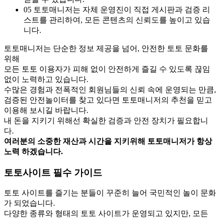
05
토토매니저는 자체 운영진이 직접 게시판과 검증 리
스트를 관리하여, 모든 콘텐츠의 신뢰도를 높이고 있습
니다.
토토매니저는 단순한 정보 제공을 넘어, 안전한 토토 문화를
위해
모든 토토 이용자가 피해 없이 안전하게 즐길 수 있도록 끊임
없이 노력하고 있습니다.
수많은 경험과 전폭적인 회원님들의 신뢰 속에 운영되는 만큼,
검증된 안전놀이터를 찾고 있다면 토토매니저의 추천을 믿고
이용해 보시길 바랍니다.
내 돈을 지키기 위해선 확실한 검증과 안전 장치가 필요합니
다.
여러분의 소중한 재산과 시간을 지키위해 토토매니저가 항상
노력 하겠습니다.
토토사이트 필수 가이드
토토 사이트를 즐기는 분들이 꾸준히 늘어 국민적인 놀이 문화
가 되었습니다.
다양한 종류와 형태의 토토 사이트가 운영되고 있지만, 모든