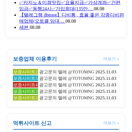
✅카지노＆미겜맛집✅요율지급✅가상계좌✅간편
입금✅동행24시✅가입최대(135만…
08.08
【텔레그램 dbtong】디비통 , 효율 좋은 각종디비판
매업체(오토콜 임대…
08.08
세븐
08.08
보증업체 이용후기
더보기 »
보증사이트2
광고문의 텔레 @TOTOMNG
2025.11.03
보증사이트5
광고문의 텔레 @TOTOMNG
2025.11.03
보증사이트4
광고문의 텔레 @TOTOMNG
2025.11.03
보증사이트3
광고문의 텔레 @TOTOMNG
2025.11.03
보증사이트2
광고문의 텔레 @TOTOMNG
2025.11.03
먹튀사이트 신고
더보기 »