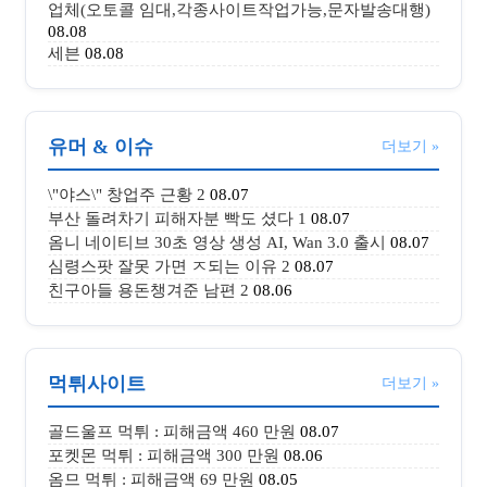
업체(오토콜 임대,각종사이트작업가능,문자발송대행)
08.08
세븐
08.08
유머 & 이슈
더보기 »
\"야스\" 창업주 근황
2
08.07
부산 돌려차기 피해자분 빡도 셨다
1
08.07
옴니 네이티브 30초 영상 생성 AI, Wan 3.0 출시
08.07
심령스팟 잘못 가면 ㅈ되는 이유
2
08.07
친구아들 용돈챙겨준 남편
2
08.06
먹튀사이트
더보기 »
골드울프 먹튀 : 피해금액 460 만원
08.07
포켓몬 먹튀 : 피해금액 300 만원
08.06
옴므 먹튀 : 피해금액 69 만원
08.05