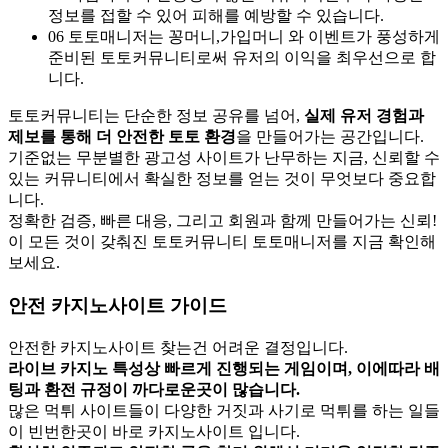
정보를 접할 수 있어 피해를 예방할 수 있습니다.
06
토토매니저는 꽁머니,가입머니 와 이벤트가 풍성하게
준비된 토토커뮤니티로써 유저의 이익을 최우선으로 합
니다.
토토커뮤니티는 단순한 정보 공유를 넘어,
실제 유저 경험과
제보를 통해 더 안전한 토토 환경
을 만들어가는 공간입니다.
기준없는 무분별한 광고성 사이트가 난무하는 지금, 신뢰할 수
있는 커뮤니티에서 확실한 정보를 얻는 것이 무엇보다 중요합
니다.
정확한 검증, 빠른 대응, 그리고 회원과 함께 만들어가는 신뢰!
이 모든 것이 갖춰진 토토커뮤니티 토토매니저를 지금 확인해
보세요.
안전 카지노사이트 가이드
안전한 카지노사이트 찾는건 어려운 결정입니다.
라이브 카지노 특성상 빠르게 진행되는 게임이며, 이에따라 배
팅과 환전 규정이 까다로운곳이 많습니다.
많은 먹튀 사이트들이 다양한 거짓과 사기로 먹튀를 하는 일들
이 빈번한곳이 바로 카지노사이트 입니다.