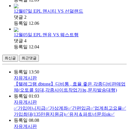
12월07일 EPL 맨시티 VS 선덜랜드
댓글
2
등록일
12.06
12월05일 EPL 맨유 VS 웨스트햄
댓글
4
등록일
12.04
최신글
최근댓글
등록일
13:50
자유게시판
【텔레그램 dbtong】디비통 , 효율 좋은 각종디비판매업
체(오토콜 임대,각종사이트작업가능,문자발송대행)
등록일
01:03
자유게시판
✅가입머니지급✅가상계좌✅간편입금✅업계최고요율✅
가입최대(135만원지원금)✅유저＆파트너문의ok✅
등록일
08.08
자유게시판