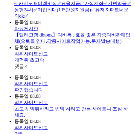
✅카지노＆미겜맛집✅요율지급✅가상계좌✅간편입금✅
동행24시✅가입최대(135만원지원금)✅유저＆파트너문
의ok✅
등록일
08.08
자유게시판
【텔레그램 dbtong】디비통 , 효율 좋은 각종디비판매업
체(오토콜 임대,각종사이트작업가능,문자발송대행)
등록일
08.08
먹튀사이트신고
개먹튀 초고속
댓글
4
등록일
08.08
먹튀사이트신고
확인했습니다
등록일
08.08
먹튀사이트신고
초고속 먹튀하려고 입먹 하려고 만든 사이트니 조심 하
세요.
등록일
08.08
먹튀사이트신고
먹티