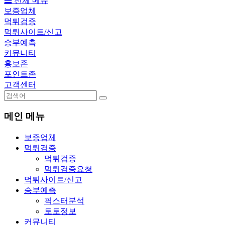
☰ 전체
메뉴
보증업체
먹튀검증
먹튀사이트/신고
승부예측
커뮤니티
홍보존
포인트존
고객센터
메인 메뉴
보증업체
먹튀검증
먹튀검증
먹튀검증요청
먹튀사이트/신고
승부예측
픽스터분석
토토정보
커뮤니티