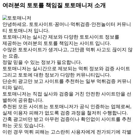
여러분의 토토를 책임질 토토매니저 소개
안녕하세요. 토토사이트·꽁머니·먹튀검증·안전놀이터 커뮤니
티 토토매니저 입니다.
토토매니저는 실시간 제보와 다양한 토토사이트 정보를
제공하는 여러분의 토토를 책임지는 사이트 입니다.
수많은 토토사이트가 생겨나고, 그만큼 먹튀 사고도 끊이지 않
는 요즘,
정말 믿을 수 있는 정보가 필요합니다.
토토매니저는 실시간으로 제보되는 먹튀 정보와 검증 사이트
그리고 토토에 대한 정보가 다양한 커뮤니티입니다.
단순히 광고만 보고 사이트를 추천하는 일부 먹튀검증 커뮤니
티와 달리,
토토매니저는 직접 실사와 검증을 거친 안전한 사이트만을 선
별하여 공유합니다.
추천된 모든 사이트는 토토매니저가 공식 인증하는 업체로써,
실제 이용자 피해가 없도록 검증 과정을 철저히 수행합니다.
간혹 광고비만 받고 아무런 검증이나 확인없이 사이트를 추천
하는 곳도 있습니다.
이런 경우 먹튀 피해는 고스란히 사용자에게 전가되기에 각별