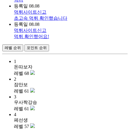
등록일
08.08
먹튀사이트신고
초고속 먹튀 확인했습니다
등록일
08.08
먹튀사이트신고
먹튀 확인했어요!
레벨 순위
포인트 순위
1
돈따보자
레벨 68
2
잠만보
레벨 61
3
우사짝강승
레벨 61
4
페선생
레벨 57