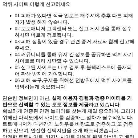
먹튀 사이트 이렇게 신고하세요
01
피해가 있다면 적극 업로드 해주셔야 추후 다른 피해
자가 발생 하지 않습니다.
02
토토매니저 고객센터 또는 신고 게시판을 통해 접수
하시면 빠르게 검토됩니다.
03
피해 정황이 있을 경우 관련 증거 자료와 함께 신고해
주세요.
04
커뮤니티를 통해 유저 간 정보를 공유하면 먹튀 사기
사이트를 미리 차단할 수 있습니다.
05
신고된 사이트는 내부 검토 후 블랙리스트에 등재되
어 확산 방지에 기여합니다.
06
피해 복구,구제를 위해선 전방위에서 먹튀 사이트를
압박하는게 중요합니다.
단순한 정보만이 아닌,
실제 이용자 경험과 검증 데이터를 기
반으로 신뢰할 수 있는 토토 정보를 제공
하고 있습니다.
확실하게 인증된 안전 놀이터를 찾는게 제일 중요하며, 그러기
위해선 다각도에서 사이트를 검증하는 절차가 필수적입니다.
토토매니저가 다년간의 노하우를 바탕으로 검증하고 또 검증
하고 있으며, 안전한 선택지만을 소개 해드리겠습니다.
안전한 토토사이트, 카지노사이트 이용을 위해 안심하고 배팅