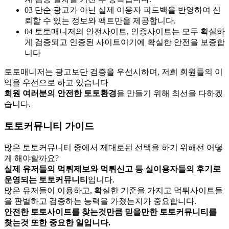
03
단순 광고가 아닌 실제 이용자 피드백을 반영하여 신
뢰할 수 있는 정보와 팩트만을 제공합니다.
04
토토매니저의 안전사이트, 인증사이트는 모두 확실하
게 검증되고 인증된 사이트이기에 확실한 안전을 보증합
니다
토토매니저는 광고보단 검증을 우선시하며, 저희 회원들의 이
익을 우선으로 하고 있습니다
회원 여러분의 안전한 토토환경
을 만들기 위해 최선을 다하겠
습니다.
토토커뮤니티 가이드
많은 토토커뮤니티 중에서 제대로된 선택을 하기 위해선 어떻
게 해야할까요?
실제 유저들의 먹튀제보와 먹튀신고 등 실이용자들의 후기로
운영되는 토토커뮤니티
입니다.
많은 유저들이 이용하고, 확실한 기준을 가지고 먹튀사이트들
을 판별하고 검증하는 능력을 가졌는지가 중요합니다.
안전한 토토사이트를 찾는것만큼 믿을만한 토토커뮤니티를
찾는것 또한 중요한 일입니다.