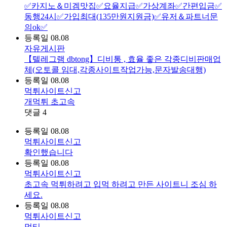
✅카지노＆미겜맛집✅요율지급✅가상계좌✅간편입금✅
동행24시✅가입최대(135만원지원금)✅유저＆파트너문
의ok✅
등록일
08.08
자유게시판
【텔레그램 dbtong】디비통 , 효율 좋은 각종디비판매업
체(오토콜 임대,각종사이트작업가능,문자발송대행)
등록일
08.08
먹튀사이트신고
개먹튀 초고속
댓글
4
등록일
08.08
먹튀사이트신고
확인했습니다
등록일
08.08
먹튀사이트신고
초고속 먹튀하려고 입먹 하려고 만든 사이트니 조심 하
세요.
등록일
08.08
먹튀사이트신고
먹티