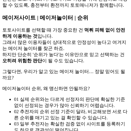
할 수 있도록, 충전부터 환전까지 토토매니저가 함께합니다.
메이저사이트 | 메이저놀이터 | 순위
토토사이트를 선택할 때 가장 중요한 건
먹튀 피해 없이 안전
하게 이용하는 것
입니다.
그래서 많은 이용자들이 상대적으로 안정성이 높다고 여겨지
는 메이저 놀이터를 찾곤 하죠.
하지만 단순히 '순위가 높다'는 이유만으로 믿고 선택하는 건
오히려 위험한 판단
이 될 수도 있습니다.
그렇다면, 우리가 알고 있는 메이저 놀이터… 정말 믿어도 될
까요?
메이저놀이터 순위, 왜 맹신하면 안될까요?
01
실제 순위와는 다르게 선정자의 판단에 확실한 기준
없이 선정되는 경우가 많아 신뢰하기 어렵습니다.
02
추전자의 순위 선정 기준이 달라, 비교해보면 서로 다
른 순위를 매기고 있는 걸 확인할 수 있습니다.
03
일부 추전자는 확실한 검증 없이 사이트를 등록하기
도 하므로 객관성이 떨어집니다.