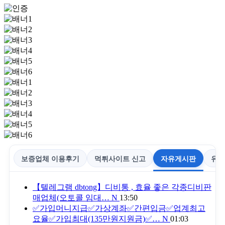
보증업체 이용후기
먹튀사이트 신고
자유게시판
유머
【텔레그램 dbtong】디비통 , 효율 좋은 각종디비판
매업체(오토콜 임대…
N
13:50
✅가입머니지급✅가상계좌✅간편입금✅업계최고
요율✅가입최대(135만원지원금)✅…
N
01:03