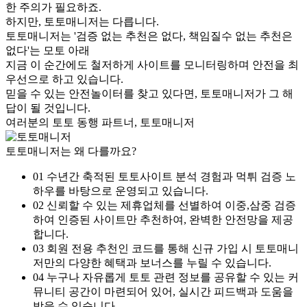
한 주의가 필요하죠.
하지만, 토토매니저는 다릅니다.
토토매니저는 '검증 없는 추천은 없다, 책임질수 없는 추천은
없다'는 모토 아래
지금 이 순간에도 철저하게 사이트를 모니터링하며 안전을 최
우선으로 하고 있습니다.
믿을 수 있는 안전놀이터를 찾고 있다면, 토토매니저가 그 해
답이 될 것입니다.
여러분의 토토 동행 파트너, 토토매니저
토토매니저는 왜 다를까요?
01
수년간 축적된 토토사이트 분석 경험과 먹튀 검증 노
하우를 바탕으로 운영되고 있습니다.
02
신뢰할 수 있는 제휴업체를 선별하여 이중,삼중 검증
하여 인증된 사이트만 추천하여, 완벽한 안전망을 제공
합니다.
03
회원 전용 추천인 코드를 통해 신규 가입 시 토토매니
저만의 다양한 혜택과 보너스를 누릴 수 있습니다.
04
누구나 자유롭게 토토 관련 정보를 공유할 수 있는 커
뮤니티 공간이 마련되어 있어, 실시간 피드백과 도움을
받을 수 있습니다.