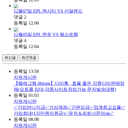
12월07일 EPL 맨시티 VS 선덜랜드
댓글
2
등록일
12.06
12월05일 EPL 맨유 VS 웨스트햄
댓글
4
등록일
12.04
최신글
최근댓글
등록일
13:50
자유게시판
【텔레그램 dbtong】디비통 , 효율 좋은 각종디비판매업
체(오토콜 임대,각종사이트작업가능,문자발송대행)
등록일
01:03
자유게시판
✅가입머니지급✅가상계좌✅간편입금✅업계최고요율✅
가입최대(135만원지원금)✅유저＆파트너문의ok✅
등록일
08.08
자유게시판