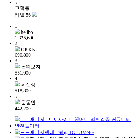
5
고액충
레벨 56
1
hellbo
1,325,600
2
OKKK
690,800
3
돈따보자
551,900
4
페선생
518,800
5
운동인
442,200
@TOTOMNG