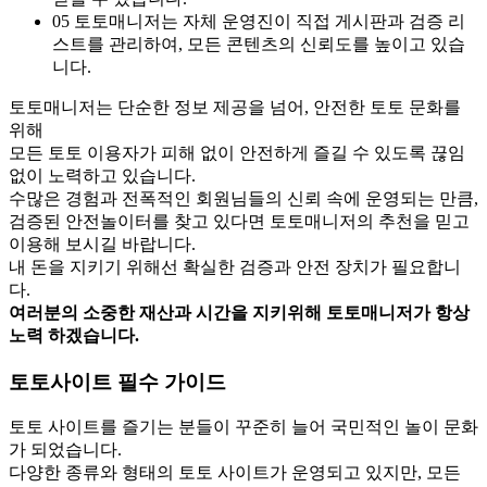
05
토토매니저는 자체 운영진이 직접 게시판과 검증 리
스트를 관리하여, 모든 콘텐츠의 신뢰도를 높이고 있습
니다.
토토매니저는 단순한 정보 제공을 넘어, 안전한 토토 문화를
위해
모든 토토 이용자가 피해 없이 안전하게 즐길 수 있도록 끊임
없이 노력하고 있습니다.
수많은 경험과 전폭적인 회원님들의 신뢰 속에 운영되는 만큼,
검증된 안전놀이터를 찾고 있다면 토토매니저의 추천을 믿고
이용해 보시길 바랍니다.
내 돈을 지키기 위해선 확실한 검증과 안전 장치가 필요합니
다.
여러분의 소중한 재산과 시간을 지키위해 토토매니저가 항상
노력 하겠습니다.
토토사이트 필수 가이드
토토 사이트를 즐기는 분들이 꾸준히 늘어 국민적인 놀이 문화
가 되었습니다.
다양한 종류와 형태의 토토 사이트가 운영되고 있지만, 모든