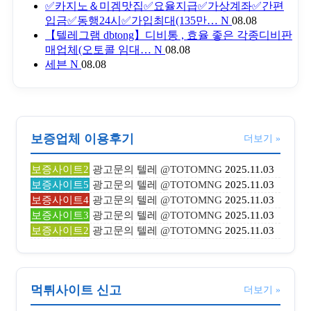
✅카지노＆미겜맛집✅요율지급✅가상계좌✅간편
입금✅동행24시✅가입최대(135만…
N
08.08
【텔레그램 dbtong】디비통 , 효율 좋은 각종디비판
매업체(오토콜 임대…
N
08.08
세븐
N
08.08
보증업체 이용후기
더보기 »
보증사이트2
광고문의 텔레 @TOTOMNG
2025.11.03
보증사이트5
광고문의 텔레 @TOTOMNG
2025.11.03
보증사이트4
광고문의 텔레 @TOTOMNG
2025.11.03
보증사이트3
광고문의 텔레 @TOTOMNG
2025.11.03
보증사이트2
광고문의 텔레 @TOTOMNG
2025.11.03
먹튀사이트 신고
더보기 »