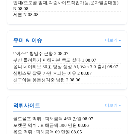
업체(오토콜 임대,각종사이트작업가능,문자발송대행)
N
08.08
세븐
N
08.08
유머 & 이슈
더보기 »
\"야스\" 창업주 근황
2
08.07
부산 돌려차기 피해자분 빡도 셨다
1
08.07
옴니 네이티브 30초 영상 생성 AI, Wan 3.0 출시
08.07
심령스팟 잘못 가면 ㅈ되는 이유
2
08.07
친구아들 용돈챙겨준 남편
2
08.06
먹튀사이트
더보기 »
골드울프 먹튀 : 피해금액 460 만원
08.07
포켓몬 먹튀 : 피해금액 300 만원
08.06
옴므 먹튀 : 피해금액 69 만원
08.05