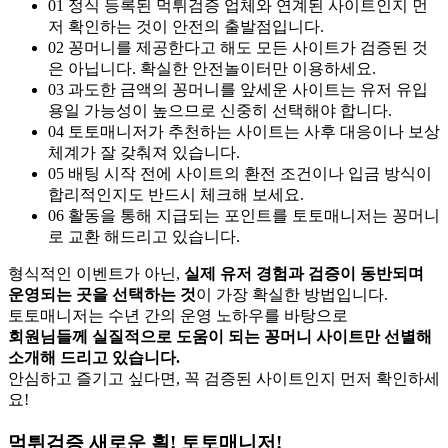
01
정식 등록된 먹튀검증 업체와 연계된 사이트인지 먼
저 확인하는 것이 안전의 출발점입니다.
02
꽁머니를 제공한다고 해도 모든 사이트가 검증된 것
은 아닙니다. 확실한 안전놀이터만 이용하세요.
03
과도한 금액의 꽁머니를 앞세운 사이트는 유저 유입
용일 가능성이 높으므로 신중히 선택해야 합니다.
04
토토매니저가 추천하는 사이트는 사후 대응이나 보상
체계가 잘 갖춰져 있습니다.
05
배팅 시작 전에 사이트의 환전 조건이나 입금 방식이
합리적인지도 반드시 체크해 보세요.
06
활동을 통해 지급되는 포인트를 토토매니저는 꽁머니
로 교환 해드리고 있습니다.
형식적인 이벤트가 아닌,
실제 유저 경험과 검증이 동반되며
운영되는 곳을 선택하는 것
이 가장 확실한 방법입니다.
토토매니저는 수년 간의 운영 노하우를 바탕으로
회원님들께 실질적으로 도움이 되는 꽁머니 사이트만 선별해
소개해 드리고 있습니다.
안심하고 즐기고 싶다면, 꼭 검증된 사이트인지 먼저 확인하세
요!
먹튀검증 새로운 획! 토토매니저!