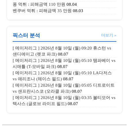
퐁 먹튀 : 피해금액 110 만원
08.04
벤쿠버 먹튀 : 피해금액 35 만원
08.03
픽스터 분석
더보기 »
[ 메이저리그 ] 2026년 8월 10일 (월) 09:20 휴스턴 vs
샌디에이고 (펫코 파크)
08.07
[ 메이저리그 ] 2026년 8월 10일 (월) 05:10 탬파베이 vs
시애틀 (T-모바일 파크)
08.07
[ 메이저리그 ] 2026년 8월 10일 (월) 05:10 LA다저스
vs 애리조나 (체이스 필드)
08.07
[ 메이저리그 ] 2026년 8월 10일 (월) 05:05 디트로이트
vs 샌프란시스코 (오라클 파크)
08.07
[ 메이저리그 ] 2026년 8월 10일 (월) 03:35 볼티모어 vs
텍사스 (글로브 라이프 필드)
08.07