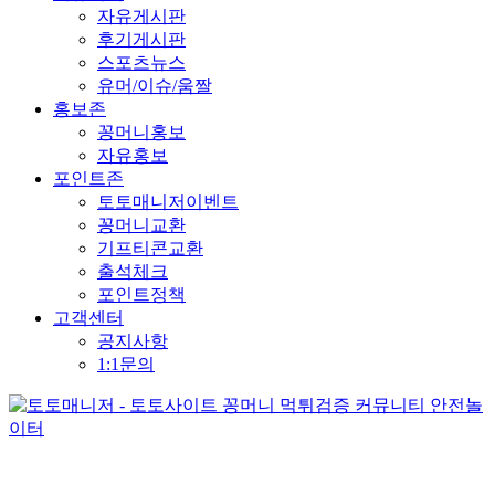
자유게시판
후기게시판
스포츠뉴스
유머/이슈/움짤
홍보존
꽁머니홍보
자유홍보
포인트존
토토매니저이벤트
꽁머니교환
기프티콘교환
출석체크
포인트정책
고객센터
공지사항
1:1문의