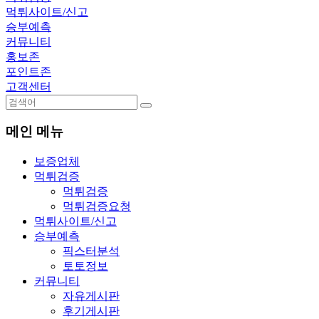
먹튀사이트/신고
승부예측
커뮤니티
홍보존
포인트존
고객센터
메인 메뉴
보증업체
먹튀검증
먹튀검증
먹튀검증요청
먹튀사이트/신고
승부예측
픽스터분석
토토정보
커뮤니티
자유게시판
후기게시판