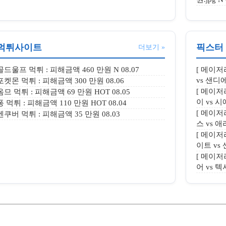
먹튀사이트
픽스터
더보기 »
골드울프 먹튀 : 피해금액 460 만원
N
08.07
[ 메이저리
vs 샌디
포켓몬 먹튀 : 피해금액 300 만원
08.06
[ 메이저리
옴므 먹튀 : 피해금액 69 만원
HOT
08.05
이 vs 
퐁 먹튀 : 피해금액 110 만원
HOT
08.04
[ 메이저리
벤쿠버 먹튀 : 피해금액 35 만원
08.03
스 vs 
[ 메이저리
이트 vs
[ 메이저리
어 vs 