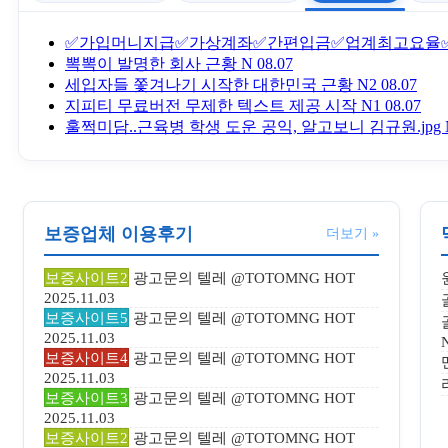
✅가입머니지급✅가상계좌✅간편입금✅업계최고요율✅가
뽁뽁이 발명한 회사 근황
N
08.07
세입자들 쫓겨나기 시작한 대한민국 근황
N
2
08.07
지피티 무료버전 무제한 텍스트 제공 시작
N
1
08.07
훌쩍미담..근육병 학생 도운 공익, 알고보니 김규원.jpg
보증업체 이용후기
더보기 »
보증사이트2
광고문의 텔레 @TOTOMNG
HOT
2025.11.03
보증사이트5
광고문의 텔레 @TOTOMNG
HOT
2025.11.03
보증사이트4
광고문의 텔레 @TOTOMNG
HOT
2025.11.03
보증사이트3
광고문의 텔레 @TOTOMNG
HOT
2025.11.03
보증사이트2
광고문의 텔레 @TOTOMNG
HOT