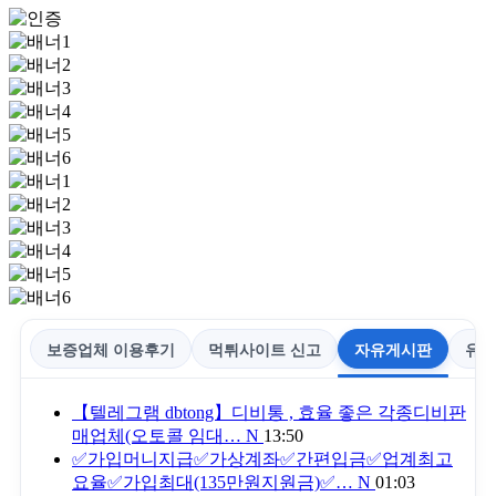
보증업체 이용후기
먹튀사이트 신고
자유게시판
유머
【텔레그램 dbtong】디비통 , 효율 좋은 각종디비판
매업체(오토콜 임대…
N
13:50
✅가입머니지급✅가상계좌✅간편입금✅업계최고
요율✅가입최대(135만원지원금)✅…
N
01:03