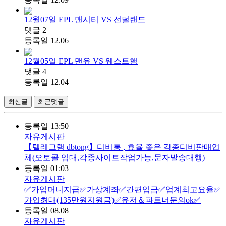
12월07일 EPL 맨시티 VS 선덜랜드
댓글
2
등록일
12.06
12월05일 EPL 맨유 VS 웨스트햄
댓글
4
등록일
12.04
최신글
최근댓글
등록일
13:50
자유게시판
【텔레그램 dbtong】디비통 , 효율 좋은 각종디비판매업
체(오토콜 임대,각종사이트작업가능,문자발송대행)
등록일
01:03
자유게시판
✅가입머니지급✅가상계좌✅간편입금✅업계최고요율✅
가입최대(135만원지원금)✅유저＆파트너문의ok✅
등록일
08.08
자유게시판