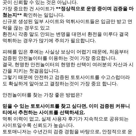
곳이 신뢰할 수 있는 것은 아닙니다.
가장 중요한 건 사이트가
**정상적으로 운영 중이며 검증을 마
쳤는지**
확인하는 일입니다.
신규로 생성된 일부 사이트와 먹튀사이트들은 입금만 받고 연
락을 끊는 경우도 있고
환전시 각종 말도 안되는 변명을 대면서 환전을 미루다 결국
먹튀하는 경우가 많기에 주의가 필요합니다.
피해를 입은 후에는 사실상 보상이 어렵기 때문에, 처음부터
검증된 안전놀이터
를 이용하는 것이 가장 중요합니다.
결국, 현명한 안전놀이터의 현명한 선택이 여러분의 자산과 시
간을 지키는 첫걸음입니다.
그렇기 때문에 안전하고 검증된 토토사이트를 수고스럽더라
도 확실하게 알아보고 결정하는것이 가장 중요 합니다.
안전놀이터를 찾는 가장 좋은 방법은?
믿을 수 있는 토토사이트를 찾고 싶다면, 이미 검증된 커뮤니
티에서 추천하는 사이트를 선택하세요.
먹튀 이력이 없고, 실제 사용자 후기가 지속적으로 공유되는
사이트일수록 신뢰도가 높습니다.
토토매니저는 수년간의 검증 경험을 바탕으로, 안정적으로 운