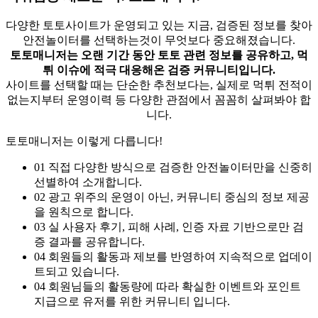
다양한 토토사이트가 운영되고 있는 지금, 검증된 정보를 찾아
안전놀이터를 선택하는것이 무엇보다 중요해졌습니다.
토토매니저는 오랜 기간 동안 토토 관련 정보를 공유하고, 먹
튀 이슈에 적극 대응해온 검증 커뮤니티입니다.
사이트를 선택할 때는 단순한 추천보다는, 실제로 먹튀 전적이
없는지부터 운영이력 등 다양한 관점에서 꼼꼼히 살펴봐야 합
니다.
토토매니저는 이렇게 다릅니다!
01
직접 다양한 방식으로 검증한 안전놀이터만을 신중히
선별하여 소개합니다.
02
광고 위주의 운영이 아닌, 커뮤니티 중심의 정보 제공
을 원칙으로 합니다.
03
실 사용자 후기, 피해 사례, 인증 자료 기반으로만 검
증 결과를 공유합니다.
04
회원들의 활동과 제보를 반영하여 지속적으로 업데이
트되고 있습니다.
04
회원님들의 활동량에 따라 확실한 이벤트와 포인트
지급으로 유저를 위한 커뮤니티 입니다.