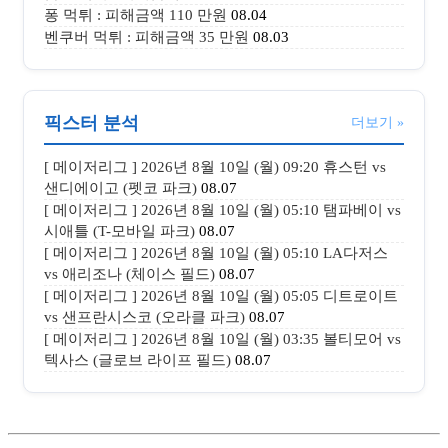
퐁 먹튀 : 피해금액 110 만원
08.04
벤쿠버 먹튀 : 피해금액 35 만원
08.03
픽스터 분석
더보기 »
[ 메이저리그 ] 2026년 8월 10일 (월) 09:20 휴스턴 vs
샌디에이고 (펫코 파크)
08.07
[ 메이저리그 ] 2026년 8월 10일 (월) 05:10 탬파베이 vs
시애틀 (T-모바일 파크)
08.07
[ 메이저리그 ] 2026년 8월 10일 (월) 05:10 LA다저스
vs 애리조나 (체이스 필드)
08.07
[ 메이저리그 ] 2026년 8월 10일 (월) 05:05 디트로이트
vs 샌프란시스코 (오라클 파크)
08.07
[ 메이저리그 ] 2026년 8월 10일 (월) 03:35 볼티모어 vs
텍사스 (글로브 라이프 필드)
08.07