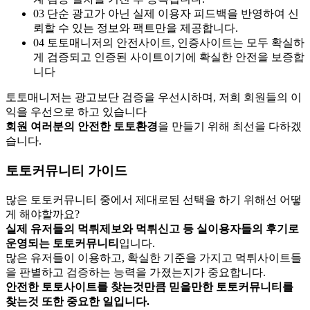
03
단순 광고가 아닌 실제 이용자 피드백을 반영하여 신
뢰할 수 있는 정보와 팩트만을 제공합니다.
04
토토매니저의 안전사이트, 인증사이트는 모두 확실하
게 검증되고 인증된 사이트이기에 확실한 안전을 보증합
니다
토토매니저는 광고보단 검증을 우선시하며, 저희 회원들의 이
익을 우선으로 하고 있습니다
회원 여러분의 안전한 토토환경
을 만들기 위해 최선을 다하겠
습니다.
토토커뮤니티 가이드
많은 토토커뮤니티 중에서 제대로된 선택을 하기 위해선 어떻
게 해야할까요?
실제 유저들의 먹튀제보와 먹튀신고 등 실이용자들의 후기로
운영되는 토토커뮤니티
입니다.
많은 유저들이 이용하고, 확실한 기준을 가지고 먹튀사이트들
을 판별하고 검증하는 능력을 가졌는지가 중요합니다.
안전한 토토사이트를 찾는것만큼 믿을만한 토토커뮤니티를
찾는것 또한 중요한 일입니다.