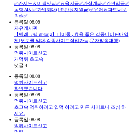
✅카지노＆미겜맛집✅요율지급✅가상계좌✅간편입금✅
동행24시✅가입최대(135만원지원금)✅유저＆파트너문
의ok✅
등록일
08.08
자유게시판
【텔레그램 dbtong】디비통 , 효율 좋은 각종디비판매업
체(오토콜 임대,각종사이트작업가능,문자발송대행)
등록일
08.08
먹튀사이트신고
개먹튀 초고속
댓글
4
등록일
08.08
먹튀사이트신고
확인했습니다
등록일
08.08
먹튀사이트신고
초고속 먹튀하려고 입먹 하려고 만든 사이트니 조심 하
세요.
등록일
08.08
먹튀사이트신고
먹티