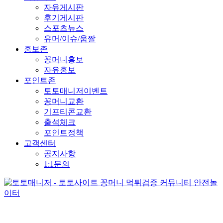
자유게시판
후기게시판
스포츠뉴스
유머/이슈/움짤
홍보존
꽁머니홍보
자유홍보
포인트존
토토매니저이벤트
꽁머니교환
기프티콘교환
출석체크
포인트정책
고객센터
공지사항
1:1문의