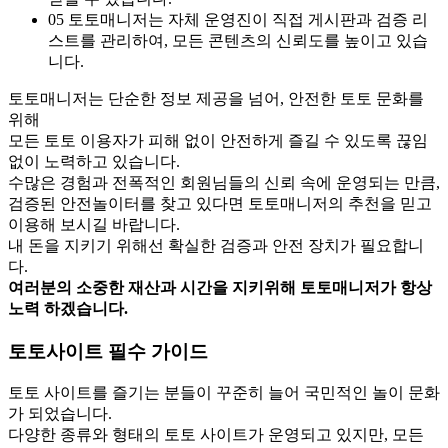
05
토토매니저는 자체 운영진이 직접 게시판과 검증 리
스트를 관리하여, 모든 콘텐츠의 신뢰도를 높이고 있습
니다.
토토매니저는 단순한 정보 제공을 넘어, 안전한 토토 문화를
위해
모든 토토 이용자가 피해 없이 안전하게 즐길 수 있도록 끊임
없이 노력하고 있습니다.
수많은 경험과 전폭적인 회원님들의 신뢰 속에 운영되는 만큼,
검증된 안전놀이터를 찾고 있다면 토토매니저의 추천을 믿고
이용해 보시길 바랍니다.
내 돈을 지키기 위해선 확실한 검증과 안전 장치가 필요합니
다.
여러분의 소중한 재산과 시간을 지키위해 토토매니저가 항상
노력 하겠습니다.
토토사이트 필수 가이드
토토 사이트를 즐기는 분들이 꾸준히 늘어 국민적인 놀이 문화
가 되었습니다.
다양한 종류와 형태의 토토 사이트가 운영되고 있지만, 모든