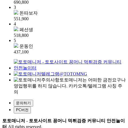
690,800
3
돈따보자
551,900
4
페선생
518,800
5
운동인
437,100
@TOTOMNG
토토매니저는 어떠한 금전요구나
영업행위를 하지 않습니다. 카카오톡/텔레그램 사칭 주
의
문의하기
PC버전
토토매니저 - 토토사이트 꽁머니 먹튀검증 커뮤니티 안전놀이
터
All rights reserved.