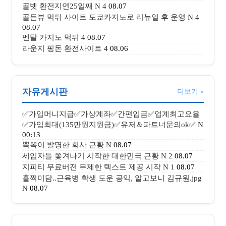
골벳 환전지연25일째
N
4
08.07
골든뷰 먹튀 사이트 도쿄카지노로 리뉴얼 후 운영
N
4
08.07
멘탈 카지노 먹튀
4
08.07
라운지 핑돈 환전사이트
4
08.06
자유게시판
더보기 »
✅가입머니지급✅가상계좌✅간편입금✅업계최고요율
✅가입최대(135만원지원금)✅유저＆파트너문의ok✅
N
00:13
뽁뽁이 발명한 회사 근황
N
08.07
세입자들 쫓겨나기 시작한 대한민국 근황
N
2
08.07
지피티 무료버전 무제한 텍스트 제공 시작
N
1
08.07
훌쩍미담..근육병 학생 도운 공익, 알고보니 김규원.jpg
N
08.07