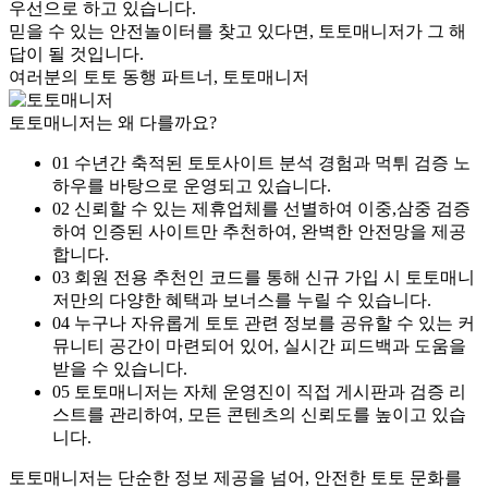
우선으로 하고 있습니다.
믿을 수 있는 안전놀이터를 찾고 있다면, 토토매니저가 그 해
답이 될 것입니다.
여러분의 토토 동행 파트너, 토토매니저
토토매니저는 왜 다를까요?
01
수년간 축적된 토토사이트 분석 경험과 먹튀 검증 노
하우를 바탕으로 운영되고 있습니다.
02
신뢰할 수 있는 제휴업체를 선별하여 이중,삼중 검증
하여 인증된 사이트만 추천하여, 완벽한 안전망을 제공
합니다.
03
회원 전용 추천인 코드를 통해 신규 가입 시 토토매니
저만의 다양한 혜택과 보너스를 누릴 수 있습니다.
04
누구나 자유롭게 토토 관련 정보를 공유할 수 있는 커
뮤니티 공간이 마련되어 있어, 실시간 피드백과 도움을
받을 수 있습니다.
05
토토매니저는 자체 운영진이 직접 게시판과 검증 리
스트를 관리하여, 모든 콘텐츠의 신뢰도를 높이고 있습
니다.
토토매니저는 단순한 정보 제공을 넘어, 안전한 토토 문화를