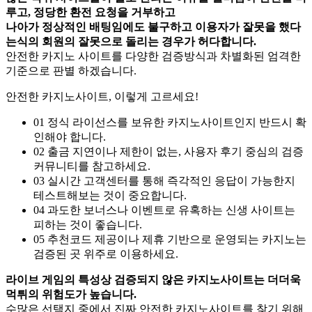
루고, 정당한 환전 요청을 거부하고
나아가 정상적인 배팅임에도 불구하고 이용자가 잘못을 했다
는식의 회원의 잘못으로 돌리는 경우가 허다합니다.
안전한 카지노 사이트를 다양한 검증방식과 차별화된 엄격한
기준으로 판별 하겠습니다.
안전한 카지노사이트, 이렇게 고르세요!
01
정식 라이선스를 보유한 카지노사이트인지 반드시 확
인해야 합니다.
02
출금 지연이나 제한이 없는, 사용자 후기 중심의 검증
커뮤니티를 참고하세요.
03
실시간 고객센터를 통해 즉각적인 응답이 가능한지
테스트해보는 것이 중요합니다.
04
과도한 보너스나 이벤트로 유혹하는 신생 사이트는
피하는 것이 좋습니다.
05
추천코드 제공이나 제휴 기반으로 운영되는 카지노는
검증된 곳 위주로 이용하세요.
라이브 게임의 특성상 검증되지 않은 카지노사이트는 더더욱
먹튀의 위험도가 높습니다.
수많은 선택지 중에서
진짜 안전한 카지노사이트
를 찾기 위해