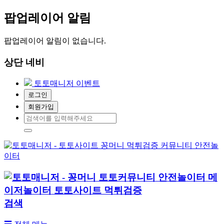
팝업레이어 알림
팝업레이어 알림이 없습니다.
상단 네비
토토매니저 이벤트
로그인
회원가입
검색