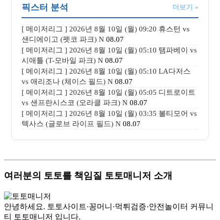
픽스터 분석
더보기 »
[ 메이저리그 ] 2026년 8월 10일 (월) 09:20 휴스턴 vs
샌디에이고 (펫코 파크)
N
08.07
[ 메이저리그 ] 2026년 8월 10일 (월) 05:10 탬파베이 vs
시애틀 (T-모바일 파크)
N
08.07
[ 메이저리그 ] 2026년 8월 10일 (월) 05:10 LA다저스
vs 애리조나 (체이스 필드)
N
08.07
[ 메이저리그 ] 2026년 8월 10일 (월) 05:05 디트로이트
vs 샌프란시스코 (오라클 파크)
N
08.07
[ 메이저리그 ] 2026년 8월 10일 (월) 03:35 볼티모어 vs
텍사스 (글로브 라이프 필드)
N
08.07
여러분의 토토를 책임질 토토매니저 소개
안녕하세요. 토토사이트·꽁머니·먹튀검증·안전놀이터 커뮤니
티 토토매니저 입니다.