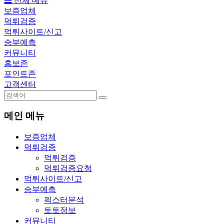
☰ 전체
메뉴
보증업체
먹튀검증
먹튀사이트/신고
승부예측
커뮤니티
홍보존
포인트존
고객센터
메인 메뉴
보증업체
먹튀검증
먹튀검증
먹튀검증요청
먹튀사이트/신고
승부예측
픽스터분석
토토정보
커뮤니티