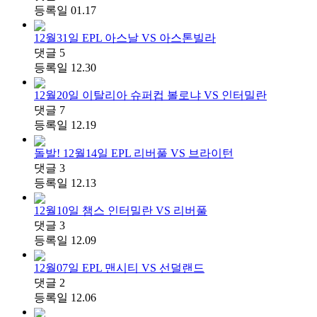
등록일
01.17
12월31일 EPL 아스날 VS 아스톤빌라
댓글
5
등록일
12.30
12월20일 이탈리아 슈퍼컵 볼로냐 VS 인터밀란
댓글
7
등록일
12.19
돌발! 12월14일 EPL 리버풀 VS 브라이턴
댓글
3
등록일
12.13
12월10일 챔스 인터밀란 VS 리버풀
댓글
3
등록일
12.09
12월07일 EPL 맨시티 VS 선덜랜드
댓글
2
등록일
12.06