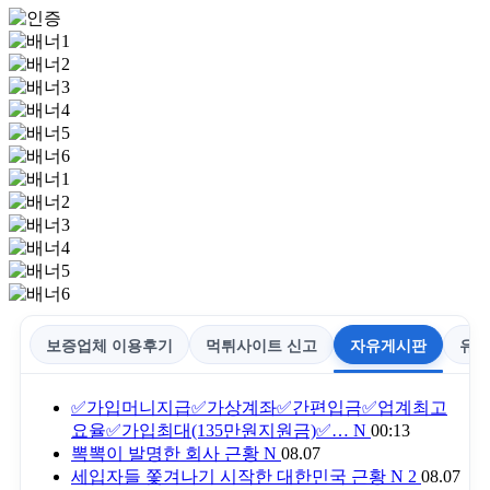
보증업체 이용후기
먹튀사이트 신고
자유게시판
유머
✅가입머니지급✅가상계좌✅간편입금✅업계최고
요율✅가입최대(135만원지원금)✅…
N
00:13
뽁뽁이 발명한 회사 근황
N
08.07
세입자들 쫓겨나기 시작한 대한민국 근황
N
2
08.07