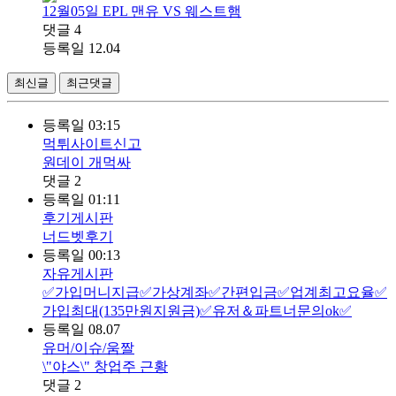
12월05일 EPL 맨유 VS 웨스트햄
댓글
4
등록일
12.04
최신글
최근댓글
등록일
03:15
먹튀사이트신고
원데이 개먹싸
댓글
2
등록일
01:11
후기게시판
너드벳후기
등록일
00:13
자유게시판
✅가입머니지급✅가상계좌✅간편입금✅업계최고요율✅
가입최대(135만원지원금)✅유저＆파트너문의ok✅
등록일
08.07
유머/이슈/움짤
\"야스\" 창업주 근황
댓글
2