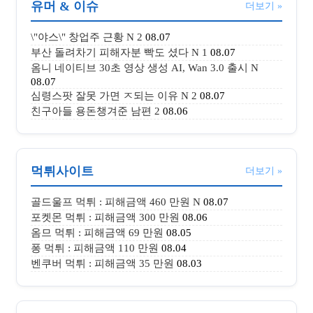
유머 & 이슈
더보기 »
\"야스\" 창업주 근황
N
2
08.07
부산 돌려차기 피해자분 빡도 셨다
N
1
08.07
옴니 네이티브 30초 영상 생성 AI, Wan 3.0 출시
N
08.07
심령스팟 잘못 가면 ㅈ되는 이유
N
2
08.07
친구아들 용돈챙겨준 남편
2
08.06
먹튀사이트
더보기 »
골드울프 먹튀 : 피해금액 460 만원
N
08.07
포켓몬 먹튀 : 피해금액 300 만원
08.06
옴므 먹튀 : 피해금액 69 만원
08.05
퐁 먹튀 : 피해금액 110 만원
08.04
벤쿠버 먹튀 : 피해금액 35 만원
08.03