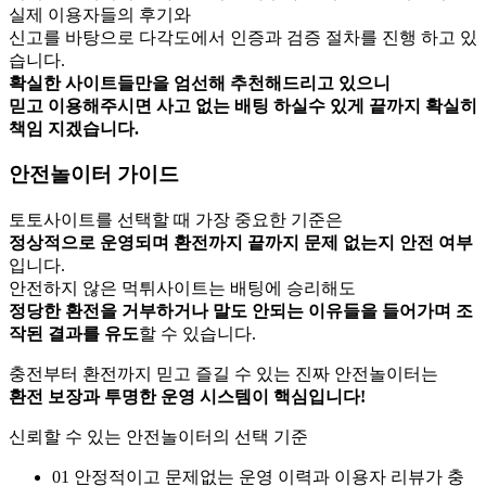
실제 이용자들의 후기와
신고를 바탕으로 다각도에서 인증과 검증 절차를 진행 하고 있
습니다.
확실한 사이트들만을 엄선해 추천해드리고 있으니
믿고 이용해주시면 사고 없는 배팅 하실수 있게 끝까지 확실히
책임 지겠습니다.
안전놀이터 가이드
토토사이트를 선택할 때 가장 중요한 기준은
정상적으로 운영되며 환전까지 끝까지 문제 없는지 안전 여부
입니다.
안전하지 않은 먹튀사이트는 배팅에 승리해도
정당한 환전을 거부하거나 말도 안되는 이유들을 들어가며 조
작된 결과를 유도
할 수 있습니다.
충전부터 환전까지 믿고 즐길 수 있는 진짜 안전놀이터는
환전 보장과 투명한 운영 시스템이 핵심입니다!
신뢰할 수 있는 안전놀이터의 선택 기준
01
안정적이고 문제없는 운영 이력과 이용자 리뷰가 충