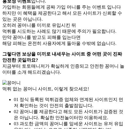
홍보성 이벤트
입니다.
가입하는 회원들에게 공짜 가입 머니를 주는 이벤트 입니다
하지만 이 혜택을 제공한다고 해서 모든 사이트가 신뢰할 수
있는 곳은 아닙니다.
오히려 꽁머니를 미끼로 유입시킨 뒤
먹튀를 시도하는 사례
도 많기 때문에 주의가 필요합니다.
만약 꽁머니를 받고도 피해를 입는다면
해당 피해는 온전히 사용자에게 돌아올 수밖에 없습니다.
그렇다면 보상을 미끼로 내세우는 사이트 중 어떤 곳이 진짜
안전한 곳일까요?
지금부터 토토매니저가 확실하게 인증되고 안전한 꽁머니 놀
이터를 소개 해드리겠습니다.
먹튀 없는 꽁머니 사이트, 이렇게 찾으세요!
01
정식 등록된 먹튀검증 업체와 연계된 사이트인지 먼
저 확인하는 것이 안전의 출발점입니다.
02
꽁머니를 제공한다고 해도 모든 사이트가 검증된 것
은 아닙니다. 확실한 안전놀이터만 이용하세요.
03
과도한 금액의 꽁머니를 앞세운 사이트는 유저 유입