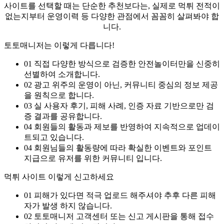
사이트를 선택할 때는 단순한 추천보다는, 실제로 먹튀 전적이
없는지부터 운영이력 등 다양한 관점에서 꼼꼼히 살펴봐야 합
니다.
토토매니저는 이렇게 다릅니다!
01
직접 다양한 방식으로 검증한 안전놀이터만을 신중히
선별하여 소개합니다.
02
광고 위주의 운영이 아닌, 커뮤니티 중심의 정보 제공
을 원칙으로 합니다.
03
실 사용자 후기, 피해 사례, 인증 자료 기반으로만 검
증 결과를 공유합니다.
04
회원들의 활동과 제보를 반영하여 지속적으로 업데이
트되고 있습니다.
04
회원님들의 활동량에 따라 확실한 이벤트와 포인트
지급으로 유저를 위한 커뮤니티 입니다.
먹튀 사이트 이렇게 신고하세요
01
피해가 있다면 적극 업로드 해주셔야 추후 다른 피해
자가 발생 하지 않습니다.
02
토토매니저 고객센터 또는 신고 게시판을 통해 접수