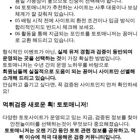
용일 가능성이 높으므로 신중히 선택해야 합니다.
04
토토매니저가 추천하는 사이트는 사후 대응이나 보상
체계가 잘 갖춰져 있습니다.
05
배팅 시작 전에 사이트의 환전 조건이나 입금 방식이
합리적인지도 반드시 체크해 보세요.
06
활동을 통해 지급되는 포인트를 토토매니저는 꽁머니
로 교환 해드리고 있습니다.
형식적인 이벤트가 아닌,
실제 유저 경험과 검증이 동반되며
운영되는 곳을 선택하는 것
이 가장 확실한 방법입니다.
토토매니저는 수년 간의 운영 노하우를 바탕으로
회원님들께 실질적으로 도움이 되는 꽁머니 사이트만 선별해
소개해 드리고 있습니다.
안심하고 즐기고 싶다면, 꼭 검증된 사이트인지 먼저 확인하세
요!
먹튀검증 새로운 획! 토토매니저!
다양한 토토사이트가 운영되고 있는 지금, 검증된 정보를 찾아
안전놀이터를 선택하는것이 무엇보다 중요해졌습니다.
토토매니저는 오랜 기간 동안 토토 관련 정보를 공유하고, 먹
튀 이슈에 적극 대응해온 검증 커뮤니티입니다.