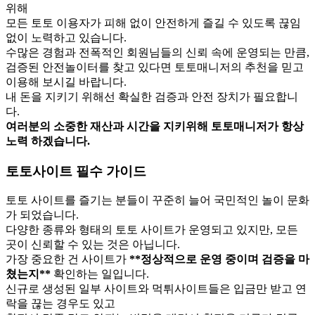
위해
모든 토토 이용자가 피해 없이 안전하게 즐길 수 있도록 끊임
없이 노력하고 있습니다.
수많은 경험과 전폭적인 회원님들의 신뢰 속에 운영되는 만큼,
검증된 안전놀이터를 찾고 있다면 토토매니저의 추천을 믿고
이용해 보시길 바랍니다.
내 돈을 지키기 위해선 확실한 검증과 안전 장치가 필요합니
다.
여러분의 소중한 재산과 시간을 지키위해 토토매니저가 항상
노력 하겠습니다.
토토사이트 필수 가이드
토토 사이트를 즐기는 분들이 꾸준히 늘어 국민적인 놀이 문화
가 되었습니다.
다양한 종류와 형태의 토토 사이트가 운영되고 있지만, 모든
곳이 신뢰할 수 있는 것은 아닙니다.
가장 중요한 건 사이트가
**정상적으로 운영 중이며 검증을 마
쳤는지**
확인하는 일입니다.
신규로 생성된 일부 사이트와 먹튀사이트들은 입금만 받고 연
락을 끊는 경우도 있고