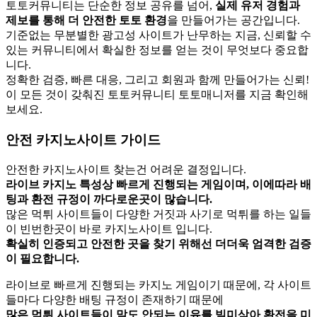
토토커뮤니티는 단순한 정보 공유를 넘어,
실제 유저 경험과
제보를 통해 더 안전한 토토 환경
을 만들어가는 공간입니다.
기준없는 무분별한 광고성 사이트가 난무하는 지금, 신뢰할 수
있는 커뮤니티에서 확실한 정보를 얻는 것이 무엇보다 중요합
니다.
정확한 검증, 빠른 대응, 그리고 회원과 함께 만들어가는 신뢰!
이 모든 것이 갖춰진 토토커뮤니티 토토매니저를 지금 확인해
보세요.
안전 카지노사이트 가이드
안전한 카지노사이트 찾는건 어려운 결정입니다.
라이브 카지노 특성상 빠르게 진행되는 게임이며, 이에따라 배
팅과 환전 규정이 까다로운곳이 많습니다.
많은 먹튀 사이트들이 다양한 거짓과 사기로 먹튀를 하는 일들
이 빈번한곳이 바로 카지노사이트 입니다.
확실히 인증되고 안전한 곳을 찾기 위해선 더더욱 엄격한 검증
이 필요합니다.
라이브로 빠르게 진행되는 카지노 게임이기 때문에, 각 사이트
들마다 다양한 배팅 규정이 존재하기 때문에
많은 먹튀 사이트들이 말도 안되는 이유를 빌미삼아 환전을 미