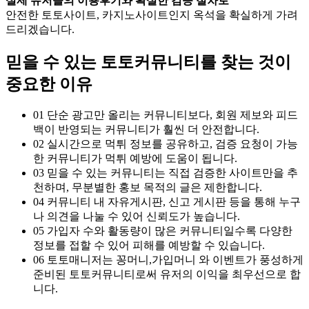
실제 유저들의 이용후기와 확실한 검증 절차로
안전한 토토사이트, 카지노사이트인지 옥석을 확실하게 가려
드리겠습니다.
믿을 수 있는 토토커뮤니티를 찾는 것이
중요한 이유
01
단순 광고만 올리는 커뮤니티보다, 회원 제보와 피드
백이 반영되는 커뮤니티가 훨씬 더 안전합니다.
02
실시간으로 먹튀 정보를 공유하고, 검증 요청이 가능
한 커뮤니티가 먹튀 예방에 도움이 됩니다.
03
믿을 수 있는 커뮤니티는 직접 검증한 사이트만을 추
천하며, 무분별한 홍보 목적의 글은 제한합니다.
04
커뮤니티 내 자유게시판, 신고 게시판 등을 통해 누구
나 의견을 나눌 수 있어 신뢰도가 높습니다.
05
가입자 수와 활동량이 많은 커뮤니티일수록 다양한
정보를 접할 수 있어 피해를 예방할 수 있습니다.
06
토토매니저는 꽁머니,가입머니 와 이벤트가 풍성하게
준비된 토토커뮤니티로써 유저의 이익을 최우선으로 합
니다.