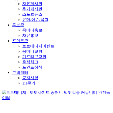
자유게시판
후기게시판
스포츠뉴스
유머/이슈/움짤
홍보존
꽁머니홍보
자유홍보
포인트존
토토매니저이벤트
꽁머니교환
기프티콘교환
출석체크
포인트정책
고객센터
공지사항
1:1문의