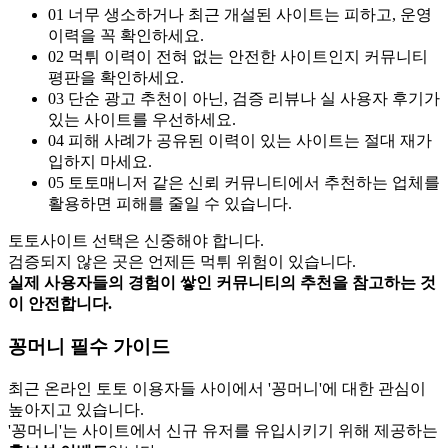
01
너무 생소하거나 최근 개설된 사이트는 피하고, 운영
이력을 꼭 확인하세요.
02
먹튀 이력이 전혀 없는 안전한 사이트인지 커뮤니티
평판을 확인하세요.
03
단순 광고 추천이 아닌, 검증 리뷰나 실 사용자 후기가
있는 사이트를 우선하세요.
04
피해 사례가 공유된 이력이 있는 사이트는 절대 재가
입하지 마세요.
05
토토매니저 같은 신뢰 커뮤니티에서 추천하는 업체를
활용하면 피해를 줄일 수 있습니다.
토토사이트 선택은 신중해야 합니다.
검증되지 않은 곳은 언제든 먹튀 위험이 있습니다.
실제 사용자들의 경험이 쌓인 커뮤니티의 추천을 참고하는 것
이 안전합니다.
꽁머니 필수 가이드
최근 온라인 토토 이용자들 사이에서 '꽁머니'에 대한 관심이
높아지고 있습니다.
'꽁머니'는 사이트에서 신규 유저를 유입시키기 위해 제공하는