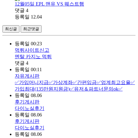
12월05일 EPL 맨유 VS 웨스트햄
댓글
4
등록일
12.04
최신글
최근댓글
등록일
00:23
먹튀사이트신고
멘탈 카지노 먹튀
댓글
4
등록일
00:11
자유게시판
✅가입머니지급✅가상계좌✅간편입금✅업계최고요율✅
가입최대(135만원지원금)✅유저＆파트너문의ok✅
등록일
08.06
후기게시판
다이노실후기
등록일
08.06
후기게시판
다이노실후기
등록일
08.06