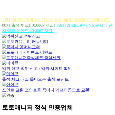
1월17일 EPL 맨유 VS 맨시티 승자 예측 이벤트 20,000P 지급!
00시 출석 체크! 10,000P 지급!
1월17일 EPL 맨유 VS 맨시티 승
자 예측 이벤트 20,000P 지급!
먹튀신고
커뮤니티
꽁머니교환
이벤트
출석체크
먹튀 신고
먹튀 신고 / 먹튀 사이트 확인
출석 체크
매일 들어오는 출첵 포인트
포인트 교환
포인트를 꽁머니/기프티콘으로 교환
토토매니저 정식 인증업체