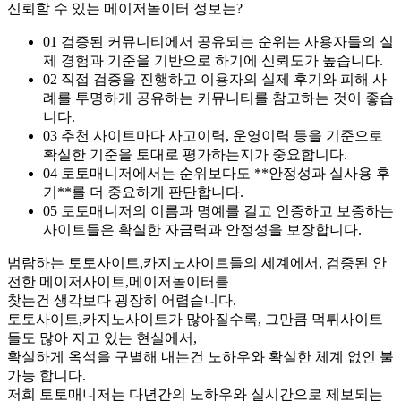
신뢰할 수 있는 메이저놀이터 정보는?
01
검증된 커뮤니티에서 공유되는 순위는 사용자들의 실
제 경험과 기준을 기반으로 하기에 신뢰도가 높습니다.
02
직접 검증을 진행하고 이용자의 실제 후기와 피해 사
례를 투명하게 공유하는 커뮤니티를 참고하는 것이 좋습
니다.
03
추천 사이트마다 사고이력, 운영이력 등을 기준으로
확실한 기준을 토대로 평가하는지가 중요합니다.
04
토토매니저에서는 순위보다도 **안정성과 실사용 후
기**를 더 중요하게 판단합니다.
05
토토매니저의 이름과 명예를 걸고 인증하고 보증하는
사이트들은 확실한 자금력과 안정성을 보장합니다.
범람하는 토토사이트,카지노사이트들의 세계에서, 검증된 안
전한 메이저사이트,메이저놀이터를
찾는건 생각보다 굉장히 어렵습니다.
토토사이트,카지노사이트가 많아질수록, 그만큼 먹튀사이트
들도 많아 지고 있는 현실에서,
확실하게 옥석을 구별해 내는건 노하우와 확실한 체계 없인 불
가능 합니다.
저희 토토매니저는 다년간의 노하우와 실시간으로 제보되는