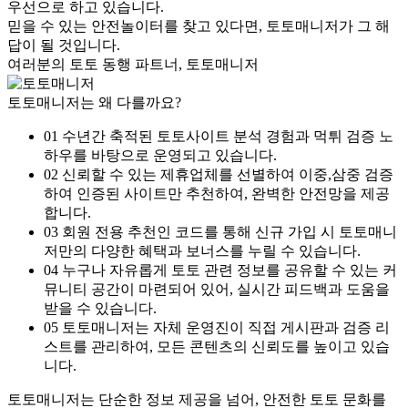
우선으로 하고 있습니다.
믿을 수 있는 안전놀이터를 찾고 있다면, 토토매니저가 그 해
답이 될 것입니다.
여러분의 토토 동행 파트너, 토토매니저
토토매니저는 왜 다를까요?
01
수년간 축적된 토토사이트 분석 경험과 먹튀 검증 노
하우를 바탕으로 운영되고 있습니다.
02
신뢰할 수 있는 제휴업체를 선별하여 이중,삼중 검증
하여 인증된 사이트만 추천하여, 완벽한 안전망을 제공
합니다.
03
회원 전용 추천인 코드를 통해 신규 가입 시 토토매니
저만의 다양한 혜택과 보너스를 누릴 수 있습니다.
04
누구나 자유롭게 토토 관련 정보를 공유할 수 있는 커
뮤니티 공간이 마련되어 있어, 실시간 피드백과 도움을
받을 수 있습니다.
05
토토매니저는 자체 운영진이 직접 게시판과 검증 리
스트를 관리하여, 모든 콘텐츠의 신뢰도를 높이고 있습
니다.
토토매니저는 단순한 정보 제공을 넘어, 안전한 토토 문화를