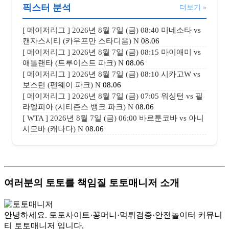
픽스터 분석
더보기 »
[ 메이저리그 ] 2026년 8월 7일 (금) 08:40 미네소타 vs
캔자스시티 (카우프만 스타디움)
N
08.06
[ 메이저리그 ] 2026년 8월 7일 (금) 08:15 마이애미 vs
애틀랜타 (트루이스트 파크)
N
08.06
[ 메이저리그 ] 2026년 8월 7일 (금) 08:10 시카고W vs
보스턴 (펜웨이 파크)
N
08.06
[ 메이저리그 ] 2026년 8월 7일 (금) 07:05 워싱턴 vs 필
라델피아 (시티즌스 뱅크 파크)
N
08.06
[ WTA ] 2026년 8월 7일 (금) 06:00 바르툰코바 vs 아니
시모바 (캐나다)
N
08.06
여러분의 토토를 책임질 토토매니저 소개
안녕하세요. 토토사이트·꽁머니·먹튀검증·안전놀이터 커뮤니
티 토토매니저 입니다.