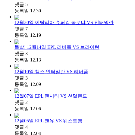
댓글
5
등록일
12.30
12월20일 이탈리아 슈퍼컵 볼로냐 VS 인터밀란
댓글
7
등록일
12.19
돌발! 12월14일 EPL 리버풀 VS 브라이턴
댓글
3
등록일
12.13
12월10일 챔스 인터밀란 VS 리버풀
댓글
3
등록일
12.09
12월07일 EPL 맨시티 VS 선덜랜드
댓글
2
등록일
12.06
12월05일 EPL 맨유 VS 웨스트햄
댓글
4
등록일
12.04