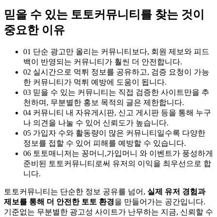
믿을 수 있는 토토커뮤니티를 찾는 것이
중요한 이유
01
단순 광고만 올리는 커뮤니티보다, 회원 제보와 피드
백이 반영되는 커뮤니티가 훨씬 더 안전합니다.
02
실시간으로 먹튀 정보를 공유하고, 검증 요청이 가능
한 커뮤니티가 먹튀 예방에 도움이 됩니다.
03
믿을 수 있는 커뮤니티는 직접 검증한 사이트만을 추
천하며, 무분별한 홍보 목적의 글은 제한합니다.
04
커뮤니티 내 자유게시판, 신고 게시판 등을 통해 누구
나 의견을 나눌 수 있어 신뢰도가 높습니다.
05
가입자 수와 활동량이 많은 커뮤니티일수록 다양한
정보를 접할 수 있어 피해를 예방할 수 있습니다.
06
토토매니저는 꽁머니,가입머니 와 이벤트가 풍성하게
준비된 토토커뮤니티로써 유저의 이익을 최우선으로 합
니다.
토토커뮤니티는 단순한 정보 공유를 넘어,
실제 유저 경험과
제보를 통해 더 안전한 토토 환경
을 만들어가는 공간입니다.
기준없는 무분별한 광고성 사이트가 난무하는 지금, 신뢰할 수