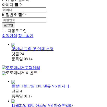
아이디
필수
비밀번호
필수
로그인
자동로그인
회원가입
정보찾기
꽁머니 교환 및 업체 선정
댓글
24
등록일
08.14
토토매니저
이벤트
돌발! 1월17일 EPL 맨유 VS 맨시티
댓글
4
등록일
01.17
12월31일 EPL 아스날 VS 아스톤빌라