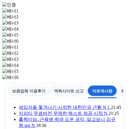
보증업체 이용후기
먹튀사이트 신고
자유게시판
유머
세입자들 쫓겨나기 시작한 대한민국 근황
N
1
21:45
지피티 무료버전 무제한 텍스트 제공 시작
N
21:25
훌쩍미담..근육병 학생 도운 공익, 알고보니 김규
원.jpg
N
18:36