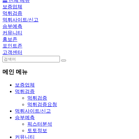
☰ 전체
메뉴
보증업체
먹튀검증
먹튀사이트/신고
승부예측
커뮤니티
홍보존
포인트존
고객센터
메인 메뉴
보증업체
먹튀검증
먹튀검증
먹튀검증요청
먹튀사이트/신고
승부예측
픽스터분석
토토정보
커뮤니티