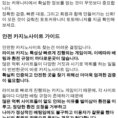
있는 커뮤니티에서 확실한 정보를 얻는 것이 무엇보다 중요합
니다.
정확한 검증, 빠른 대응, 그리고 회원과 함께 만들어가는 신뢰!
이 모든 것이 갖춰진 토토커뮤니티 토토매니저를 지금 확인해
보세요.
안전 카지노사이트 가이드
안전한 카지노사이트 찾는건 어려운 결정입니다.
라이브 카지노 특성상 빠르게 진행되는 게임이며, 이에따라 배
팅과 환전 규정이 까다로운곳이 많습니다.
많은 먹튀 사이트들이 다양한 거짓과 사기로 먹튀를 하는 일들
이 빈번한곳이 바로 카지노사이트 입니다.
확실히 인증되고 안전한 곳을 찾기 위해선 더더욱 엄격한 검증
이 필요합니다.
라이브로 빠르게 진행되는 카지노 게임이기 때문에, 각 사이트
들마다 다양한 배팅 규정이 존재하기 때문에
많은 먹튀 사이트들이 말도 안되는 이유를 빌미삼아 환전을 미
루고, 정당한 환전 요청을 거부하고
나아가 정상적인 배팅임에도 불구하고 이용자가 잘못을 했다
는식의 회원의 잘못으로 돌리는 경우가 허다합니다.