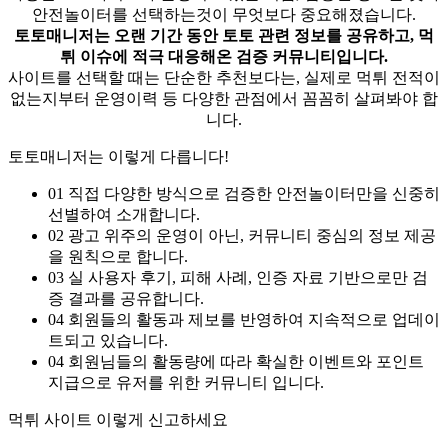
안전놀이터를 선택하는것이 무엇보다 중요해졌습니다.
토토매니저는 오랜 기간 동안 토토 관련 정보를 공유하고, 먹
튀 이슈에 적극 대응해온 검증 커뮤니티입니다.
사이트를 선택할 때는 단순한 추천보다는, 실제로 먹튀 전적이
없는지부터 운영이력 등 다양한 관점에서 꼼꼼히 살펴봐야 합
니다.
토토매니저는 이렇게 다릅니다!
01
직접 다양한 방식으로 검증한 안전놀이터만을 신중히
선별하여 소개합니다.
02
광고 위주의 운영이 아닌, 커뮤니티 중심의 정보 제공
을 원칙으로 합니다.
03
실 사용자 후기, 피해 사례, 인증 자료 기반으로만 검
증 결과를 공유합니다.
04
회원들의 활동과 제보를 반영하여 지속적으로 업데이
트되고 있습니다.
04
회원님들의 활동량에 따라 확실한 이벤트와 포인트
지급으로 유저를 위한 커뮤니티 입니다.
먹튀 사이트 이렇게 신고하세요