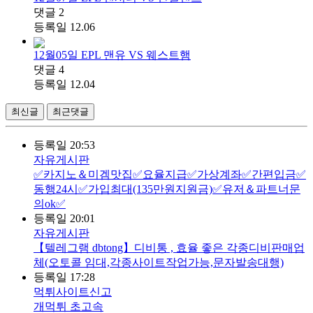
댓글
2
등록일
12.06
12월05일 EPL 맨유 VS 웨스트햄
댓글
4
등록일
12.04
최신글
최근댓글
등록일
20:53
자유게시판
✅카지노＆미겜맛집✅요율지급✅가상계좌✅간편입금✅
동행24시✅가입최대(135만원지원금)✅유저＆파트너문
의ok✅
등록일
20:01
자유게시판
【텔레그램 dbtong】디비통 , 효율 좋은 각종디비판매업
체(오토콜 임대,각종사이트작업가능,문자발송대행)
등록일
17:28
먹튀사이트신고
개먹튀 초고속