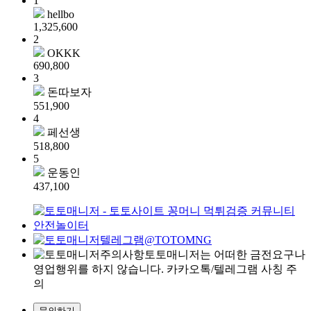
1
hellbo
1,325,600
2
OKKK
690,800
3
돈따보자
551,900
4
페선생
518,800
5
운동인
437,100
@TOTOMNG
토토매니저는 어떠한 금전요구나
영업행위를 하지 않습니다. 카카오톡/텔레그램 사칭 주
의
문의하기