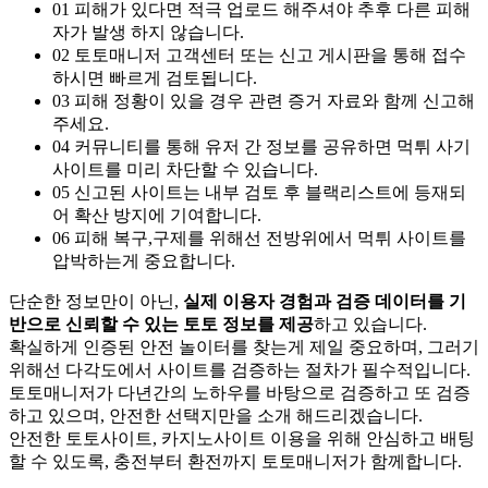
01
피해가 있다면 적극 업로드 해주셔야 추후 다른 피해
자가 발생 하지 않습니다.
02
토토매니저 고객센터 또는 신고 게시판을 통해 접수
하시면 빠르게 검토됩니다.
03
피해 정황이 있을 경우 관련 증거 자료와 함께 신고해
주세요.
04
커뮤니티를 통해 유저 간 정보를 공유하면 먹튀 사기
사이트를 미리 차단할 수 있습니다.
05
신고된 사이트는 내부 검토 후 블랙리스트에 등재되
어 확산 방지에 기여합니다.
06
피해 복구,구제를 위해선 전방위에서 먹튀 사이트를
압박하는게 중요합니다.
단순한 정보만이 아닌,
실제 이용자 경험과 검증 데이터를 기
반으로 신뢰할 수 있는 토토 정보를 제공
하고 있습니다.
확실하게 인증된 안전 놀이터를 찾는게 제일 중요하며, 그러기
위해선 다각도에서 사이트를 검증하는 절차가 필수적입니다.
토토매니저가 다년간의 노하우를 바탕으로 검증하고 또 검증
하고 있으며, 안전한 선택지만을 소개 해드리겠습니다.
안전한 토토사이트, 카지노사이트 이용을 위해 안심하고 배팅
할 수 있도록, 충전부터 환전까지 토토매니저가 함께합니다.