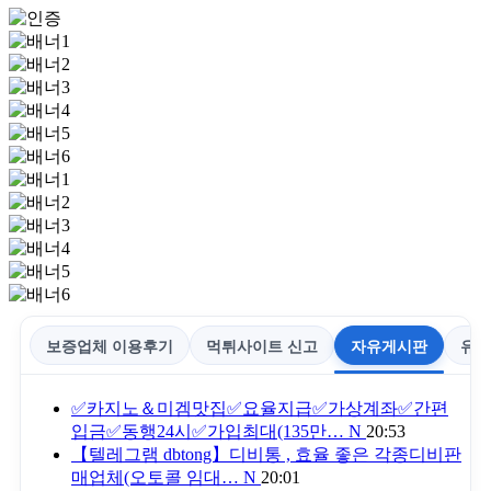
보증업체 이용후기
먹튀사이트 신고
자유게시판
유머
✅카지노＆미겜맛집✅요율지급✅가상계좌✅간편
입금✅동행24시✅가입최대(135만…
N
20:53
【텔레그램 dbtong】디비통 , 효율 좋은 각종디비판
매업체(오토콜 임대…
N
20:01