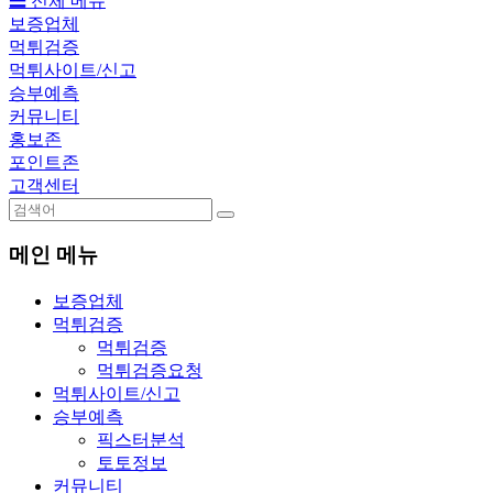
☰ 전체
메뉴
보증업체
먹튀검증
먹튀사이트/신고
승부예측
커뮤니티
홍보존
포인트존
고객센터
메인 메뉴
보증업체
먹튀검증
먹튀검증
먹튀검증요청
먹튀사이트/신고
승부예측
픽스터분석
토토정보
커뮤니티