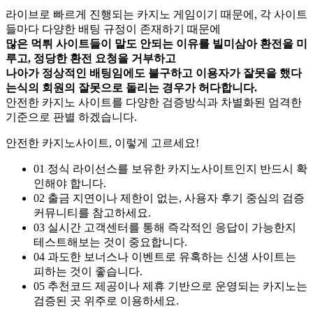
라이브로 빠르게 진행되는 카지노 게임이기 때문에, 각 사이트
들마다 다양한 배팅 규정이 존재하기 때문에
많은 먹튀 사이트들이 말도 안되는 이유를 빌미삼아 환전을 미
루고, 정당한 환전 요청을 거부하고
나아가 정상적인 배팅임에도 불구하고 이용자가 잘못을 했다
는식의 회원의 잘못으로 돌리는 경우가 허다합니다.
안전한 카지노 사이트를 다양한 검증방식과 차별화된 엄격한
기준으로 판별 하겠습니다.
안전한 카지노사이트, 이렇게 고르세요!
01
정식 라이선스를 보유한 카지노사이트인지 반드시 확
인해야 합니다.
02
출금 지연이나 제한이 없는, 사용자 후기 중심의 검증
커뮤니티를 참고하세요.
03
실시간 고객센터를 통해 즉각적인 응답이 가능한지
테스트해보는 것이 중요합니다.
04
과도한 보너스나 이벤트로 유혹하는 신생 사이트는
피하는 것이 좋습니다.
05
추천코드 제공이나 제휴 기반으로 운영되는 카지노는
검증된 곳 위주로 이용하세요.