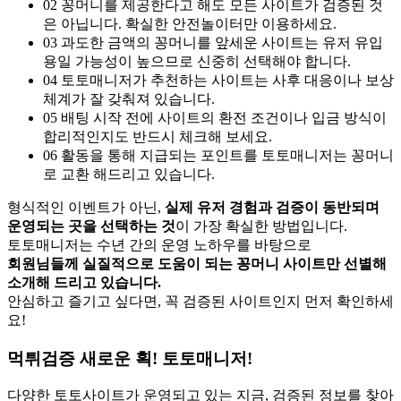
02
꽁머니를 제공한다고 해도 모든 사이트가 검증된 것
은 아닙니다. 확실한 안전놀이터만 이용하세요.
03
과도한 금액의 꽁머니를 앞세운 사이트는 유저 유입
용일 가능성이 높으므로 신중히 선택해야 합니다.
04
토토매니저가 추천하는 사이트는 사후 대응이나 보상
체계가 잘 갖춰져 있습니다.
05
배팅 시작 전에 사이트의 환전 조건이나 입금 방식이
합리적인지도 반드시 체크해 보세요.
06
활동을 통해 지급되는 포인트를 토토매니저는 꽁머니
로 교환 해드리고 있습니다.
형식적인 이벤트가 아닌,
실제 유저 경험과 검증이 동반되며
운영되는 곳을 선택하는 것
이 가장 확실한 방법입니다.
토토매니저는 수년 간의 운영 노하우를 바탕으로
회원님들께 실질적으로 도움이 되는 꽁머니 사이트만 선별해
소개해 드리고 있습니다.
안심하고 즐기고 싶다면, 꼭 검증된 사이트인지 먼저 확인하세
요!
먹튀검증 새로운 획! 토토매니저!
다양한 토토사이트가 운영되고 있는 지금, 검증된 정보를 찾아