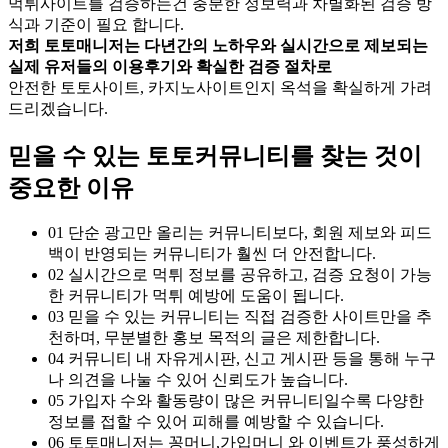
먹튀사이트를 검증하는건 충분한 정보력과 차별화된 검증 방
식과 기준이 필요 합니다.
저희 토토매니저는 다년간의 노하우와 실시간으로 제보되는
실제 유저들의 이용후기와 확실한 검증 절차로
안전한 토토사이트, 카지노사이트인지 옥석을 확실하게 가려
드리겠습니다.
믿을 수 있는 토토커뮤니티를 찾는 것이
중요한 이유
01
단순 광고만 올리는 커뮤니티보다, 회원 제보와 피드
백이 반영되는 커뮤니티가 훨씬 더 안전합니다.
02
실시간으로 먹튀 정보를 공유하고, 검증 요청이 가능
한 커뮤니티가 먹튀 예방에 도움이 됩니다.
03
믿을 수 있는 커뮤니티는 직접 검증한 사이트만을 추
천하며, 무분별한 홍보 목적의 글은 제한합니다.
04
커뮤니티 내 자유게시판, 신고 게시판 등을 통해 누구
나 의견을 나눌 수 있어 신뢰도가 높습니다.
05
가입자 수와 활동량이 많은 커뮤니티일수록 다양한
정보를 접할 수 있어 피해를 예방할 수 있습니다.
06
토토매니저는 꽁머니,가입머니 와 이벤트가 풍성하게