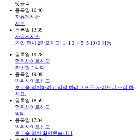
댓글
4
등록일
16:40
자유게시판
세븐
등록일
13:39
자유게시판
가입 즉시 2만포지급! 1+1 3+4 5+5 10+9 가능
등록일
19:28
먹튀사이트신고
확인했습니다
등록일
19:09
먹튀사이트신고
초고속 먹튀하려고 입먹 하려고 만든 사이트니 조심 하
세요.
등록일
18:59
먹튀사이트신고
먹티
등록일
17:34
먹튀사이트신고
초고속 먹튀 확인했습니다
등록일
14:30