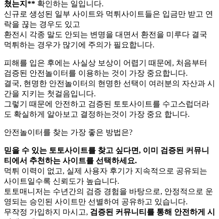
쳤는지**
확인하는 일입니다.
신규로 생성된 일부 사이트와 먹튀사이트들은 입금만 받고 연
락을 끊는 경우도 있고
환전시 각종 말도 안되는 변명을 대면서 환전을 미루다 결국
먹튀하는 경우가 많기에 주의가 필요합니다.
피해를 입은 후에는 사실상 보상이 어렵기 때문에, 처음부터
검증된 안전놀이터
를 이용하는 것이 가장 중요합니다.
결국, 현명한 안전놀이터의 현명한 선택이 여러분의 자산과 시
간을 지키는 첫걸음입니다.
그렇기 때문에 안전하고 검증된 토토사이트를 수고스럽더라
도 확실하게 알아보고 결정하는것이 가장 중요 합니다.
안전놀이터를 찾는 가장 좋은 방법은?
믿을 수 있는 토토사이트를 찾고 싶다면, 이미 검증된 커뮤니
티에서 추천하는 사이트를 선택하세요.
먹튀 이력이 없고, 실제 사용자 후기가 지속적으로 공유되는
사이트일수록 신뢰도가 높습니다.
토토매니저는 수년간의 검증 경험을 바탕으로, 안정적으로 운
영되는 승인된 사이트만 선별하여 공유하고 있습니다.
무작정 가입하지 마시고,
검증된 커뮤니티를 통해 안전하게 시