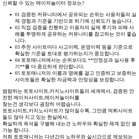
신뢰할 수 있는 메이저놀이터 정보는?
01
검증된 커뮤니티에서 공유되는 순위는 사용자들의 실
제 경험과 기준을 기반으로 하기에 신뢰도가 높습니다.
02
직접 검증을 진행하고 이용자의 실제 후기와 피해 사
례를 투명하게 공유하는 커뮤니티를 참고하는 것이 좋습
니다.
03
추천 사이트마다 사고이력, 운영이력 등을 기준으로
확실한 기준을 토대로 평가하는지가 중요합니다.
04
토토매니저에서는 순위보다도 **안정성과 실사용 후
기**를 더 중요하게 판단합니다.
05
토토매니저의 이름과 명예를 걸고 인증하고 보증하는
사이트들은 확실한 자금력과 안정성을 보장합니다.
범람하는 토토사이트,카지노사이트들의 세계에서, 검증된 안
전한 메이저사이트,메이저놀이터를
찾는건 생각보다 굉장히 어렵습니다.
토토사이트,카지노사이트가 많아질수록, 그만큼 먹튀사이트
들도 많아 지고 있는 현실에서,
확실하게 옥석을 구별해 내는건 노하우와 확실한 체계 없인 불
가능 합니다.
저희 토토매니저는 다년간의 노하우와 실시간으로 제보되는