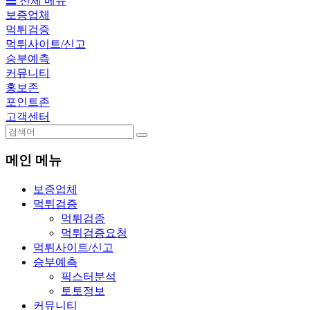
☰ 전체
메뉴
보증업체
먹튀검증
먹튀사이트/신고
승부예측
커뮤니티
홍보존
포인트존
고객센터
메인 메뉴
보증업체
먹튀검증
먹튀검증
먹튀검증요청
먹튀사이트/신고
승부예측
픽스터분석
토토정보
커뮤니티