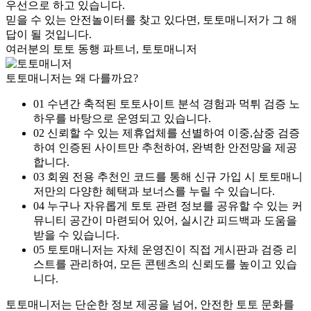
우선으로 하고 있습니다.
믿을 수 있는 안전놀이터를 찾고 있다면, 토토매니저가 그 해
답이 될 것입니다.
여러분의 토토 동행 파트너, 토토매니저
토토매니저는 왜 다를까요?
01
수년간 축적된 토토사이트 분석 경험과 먹튀 검증 노
하우를 바탕으로 운영되고 있습니다.
02
신뢰할 수 있는 제휴업체를 선별하여 이중,삼중 검증
하여 인증된 사이트만 추천하여, 완벽한 안전망을 제공
합니다.
03
회원 전용 추천인 코드를 통해 신규 가입 시 토토매니
저만의 다양한 혜택과 보너스를 누릴 수 있습니다.
04
누구나 자유롭게 토토 관련 정보를 공유할 수 있는 커
뮤니티 공간이 마련되어 있어, 실시간 피드백과 도움을
받을 수 있습니다.
05
토토매니저는 자체 운영진이 직접 게시판과 검증 리
스트를 관리하여, 모든 콘텐츠의 신뢰도를 높이고 있습
니다.
토토매니저는 단순한 정보 제공을 넘어, 안전한 토토 문화를