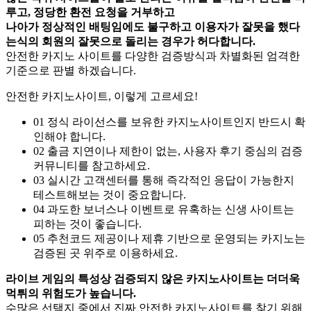
루고, 정당한 환전 요청을 거부하고
나아가 정상적인 배팅임에도 불구하고 이용자가 잘못을 했다
는식의 회원의 잘못으로 돌리는 경우가 허다합니다.
안전한 카지노 사이트를 다양한 검증방식과 차별화된 엄격한
기준으로 판별 하겠습니다.
안전한 카지노사이트, 이렇게 고르세요!
01
정식 라이선스를 보유한 카지노사이트인지 반드시 확
인해야 합니다.
02
출금 지연이나 제한이 없는, 사용자 후기 중심의 검증
커뮤니티를 참고하세요.
03
실시간 고객센터를 통해 즉각적인 응답이 가능한지
테스트해보는 것이 중요합니다.
04
과도한 보너스나 이벤트로 유혹하는 신생 사이트는
피하는 것이 좋습니다.
05
추천코드 제공이나 제휴 기반으로 운영되는 카지노는
검증된 곳 위주로 이용하세요.
라이브 게임의 특성상 검증되지 않은 카지노사이트는 더더욱
먹튀의 위험도가 높습니다.
수많은 선택지 중에서
진짜 안전한 카지노사이트
를 찾기 위해