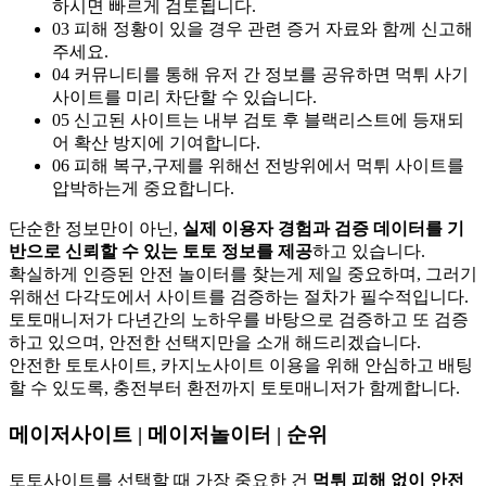
하시면 빠르게 검토됩니다.
03
피해 정황이 있을 경우 관련 증거 자료와 함께 신고해
주세요.
04
커뮤니티를 통해 유저 간 정보를 공유하면 먹튀 사기
사이트를 미리 차단할 수 있습니다.
05
신고된 사이트는 내부 검토 후 블랙리스트에 등재되
어 확산 방지에 기여합니다.
06
피해 복구,구제를 위해선 전방위에서 먹튀 사이트를
압박하는게 중요합니다.
단순한 정보만이 아닌,
실제 이용자 경험과 검증 데이터를 기
반으로 신뢰할 수 있는 토토 정보를 제공
하고 있습니다.
확실하게 인증된 안전 놀이터를 찾는게 제일 중요하며, 그러기
위해선 다각도에서 사이트를 검증하는 절차가 필수적입니다.
토토매니저가 다년간의 노하우를 바탕으로 검증하고 또 검증
하고 있으며, 안전한 선택지만을 소개 해드리겠습니다.
안전한 토토사이트, 카지노사이트 이용을 위해 안심하고 배팅
할 수 있도록, 충전부터 환전까지 토토매니저가 함께합니다.
메이저사이트 | 메이저놀이터 | 순위
토토사이트를 선택할 때 가장 중요한 건
먹튀 피해 없이 안전