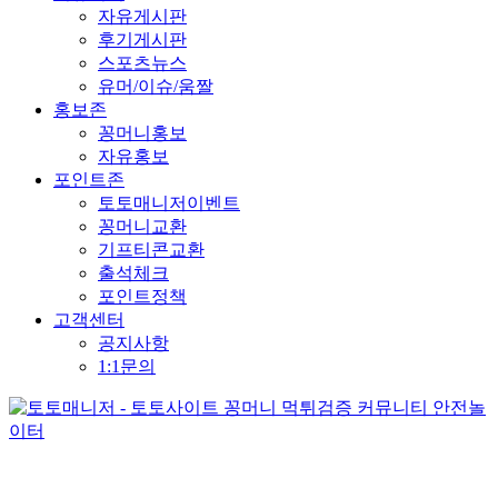
자유게시판
후기게시판
스포츠뉴스
유머/이슈/움짤
홍보존
꽁머니홍보
자유홍보
포인트존
토토매니저이벤트
꽁머니교환
기프티콘교환
출석체크
포인트정책
고객센터
공지사항
1:1문의