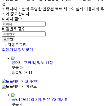
선,
커뮤니티 기반의 투명한 인증된 팩트 체크와 실제 이용자의 후
기가 중요합니다.
아이디
필수
비밀번호
필수
로그인
자동로그인
회원가입
정보찾기
꽁머니 교환 및 업체 선정
댓글
24
등록일
08.14
토토매니저
이벤트
돌발! 1월17일 EPL 맨유 VS 맨시티
댓글
4