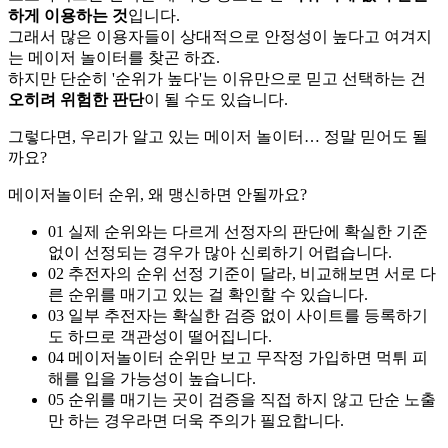
하게 이용하는 것
입니다.
그래서 많은 이용자들이 상대적으로 안정성이 높다고 여겨지
는 메이저 놀이터를 찾곤 하죠.
하지만 단순히 '순위가 높다'는 이유만으로 믿고 선택하는 건
오히려 위험한 판단
이 될 수도 있습니다.
그렇다면, 우리가 알고 있는 메이저 놀이터… 정말 믿어도 될
까요?
메이저놀이터 순위, 왜 맹신하면 안될까요?
01
실제 순위와는 다르게 선정자의 판단에 확실한 기준
없이 선정되는 경우가 많아 신뢰하기 어렵습니다.
02
추전자의 순위 선정 기준이 달라, 비교해보면 서로 다
른 순위를 매기고 있는 걸 확인할 수 있습니다.
03
일부 추전자는 확실한 검증 없이 사이트를 등록하기
도 하므로 객관성이 떨어집니다.
04
메이저놀이터 순위만 보고 무작정 가입하면 먹튀 피
해를 입을 가능성이 높습니다.
05
순위를 매기는 곳이 검증을 직접 하지 않고 단순 노출
만 하는 경우라면 더욱 주의가 필요합니다.