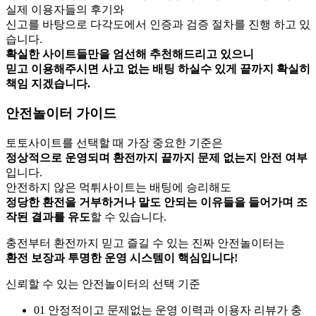
실제 이용자들의 후기와
신고를 바탕으로 다각도에서 인증과 검증 절차를 진행 하고 있
습니다.
확실한 사이트들만을 엄선해 추천해드리고 있으니
믿고 이용해주시면 사고 없는 배팅 하실수 있게 끝까지 확실히
책임 지겠습니다.
안전놀이터 가이드
토토사이트를 선택할 때 가장 중요한 기준은
정상적으로 운영되며 환전까지 끝까지 문제 없는지 안전 여부
입니다.
안전하지 않은 먹튀사이트는 배팅에 승리해도
정당한 환전을 거부하거나 말도 안되는 이유들을 들어가며 조
작된 결과를 유도
할 수 있습니다.
충전부터 환전까지 믿고 즐길 수 있는 진짜 안전놀이터는
환전 보장과 투명한 운영 시스템이 핵심입니다!
신뢰할 수 있는 안전놀이터의 선택 기준
01
안정적이고 문제없는 운영 이력과 이용자 리뷰가 충