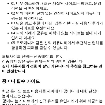
01
너무 생소하거나 최근 개설된 사이트는 피하고, 운영
이력을 꼭 확인하세요.
02
먹튀 이력이 전혀 없는 안전한 사이트인지 커뮤니티
평판을 확인하세요.
03
단순 광고 추천이 아닌, 검증 리뷰나 실 사용자 후기가
있는 사이트를 우선하세요.
04
피해 사례가 공유된 이력이 있는 사이트는 절대 재가
입하지 마세요.
05
토토매니저 같은 신뢰 커뮤니티에서 추천하는 업체를
활용하면 피해를 줄일 수 있습니다.
토토사이트 선택은 신중해야 합니다.
검증되지 않은 곳은 언제든 먹튀 위험이 있습니다.
실제 사용자들의 경험이 쌓인 커뮤니티의 추천을 참고하는 것
이 안전합니다.
꽁머니 필수 가이드
최근 온라인 토토 이용자들 사이에서 '꽁머니'에 대한 관심이
높아지고 있습니다.
'꽁머니'는 사이트에서 신규 유저를 유입시키기 위해 제공하는