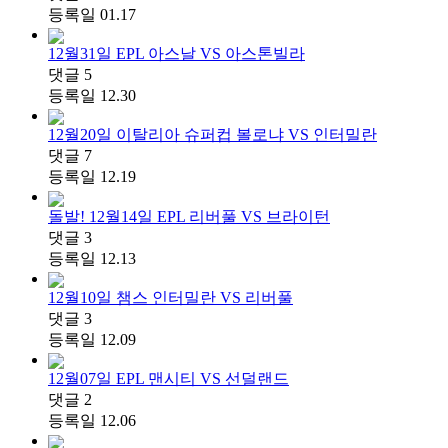
등록일
01.17
12월31일 EPL 아스날 VS 아스톤빌라
댓글
5
등록일
12.30
12월20일 이탈리아 슈퍼컵 볼로냐 VS 인터밀란
댓글
7
등록일
12.19
돌발! 12월14일 EPL 리버풀 VS 브라이턴
댓글
3
등록일
12.13
12월10일 챔스 인터밀란 VS 리버풀
댓글
3
등록일
12.09
12월07일 EPL 맨시티 VS 선덜랜드
댓글
2
등록일
12.06