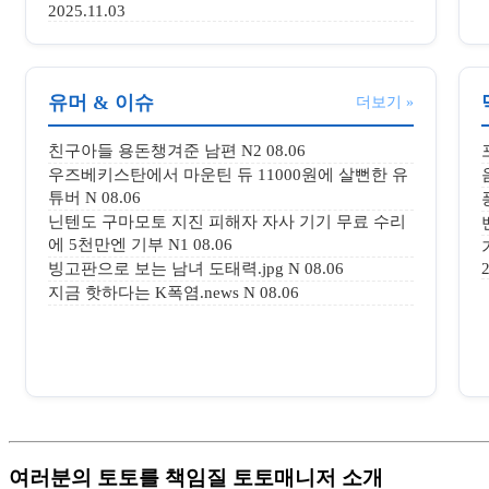
2025.11.03
유머 & 이슈
더보기 »
친구아들 용돈챙겨준 남편
N
2
08.06
우즈베키스탄에서 마운틴 듀 11000원에 살뻔한 유
튜버
N
08.06
닌텐도 구마모토 지진 피해자 자사 기기 무료 수리
에 5천만엔 기부
N
1
08.06
빙고판으로 보는 남녀 도태력.jpg
N
08.06
2
지금 핫하다는 K폭염.news
N
08.06
여러분의 토토를 책임질 토토매니저 소개