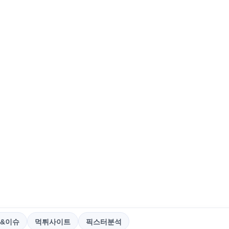
&이슈
먹튀사이트
픽스터분석