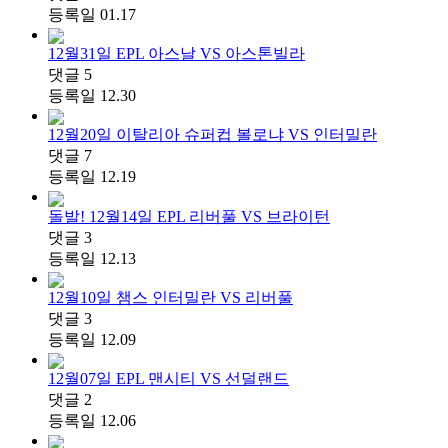
등록일
01.17
12월31일 EPL 아스날 VS 아스톤빌라
댓글
5
등록일
12.30
12월20일 이탈리아 슈퍼컵 볼로냐 VS 인터밀란
댓글
7
등록일
12.19
돌발! 12월14일 EPL 리버풀 VS 브라이턴
댓글
3
등록일
12.13
12월10일 챔스 인터밀란 VS 리버풀
댓글
3
등록일
12.09
12월07일 EPL 맨시티 VS 선덜랜드
댓글
2
등록일
12.06