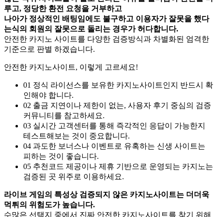
루고, 정당한 환전 요청을 거부하고
나아가 정상적인 배팅임에도 불구하고 이용자가 잘못을 했다
는식의 회원의 잘못으로 돌리는 경우가 허다합니다.
안전한 카지노 사이트를 다양한 검증방식과 차별화된 엄격한
기준으로 판별 하겠습니다.
안전한 카지노사이트, 이렇게 고르세요!
01
정식 라이선스를 보유한 카지노사이트인지 반드시 확
인해야 합니다.
02
출금 지연이나 제한이 없는, 사용자 후기 중심의 검증
커뮤니티를 참고하세요.
03
실시간 고객센터를 통해 즉각적인 응답이 가능한지
테스트해보는 것이 중요합니다.
04
과도한 보너스나 이벤트로 유혹하는 신생 사이트는
피하는 것이 좋습니다.
05
추천코드 제공이나 제휴 기반으로 운영되는 카지노는
검증된 곳 위주로 이용하세요.
라이브 게임의 특성상 검증되지 않은 카지노사이트는 더더욱
먹튀의 위험도가 높습니다.
수많은 선택지 중에서
진짜 안전한 카지노사이트
를 찾기 위해