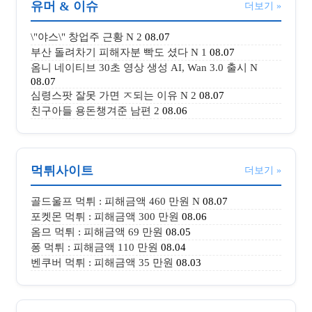
유머 & 이슈
더보기 »
\"야스\" 창업주 근황
N
2
08.07
부산 돌려차기 피해자분 빡도 셨다
N
1
08.07
옴니 네이티브 30초 영상 생성 AI, Wan 3.0 출시
N
08.07
심령스팟 잘못 가면 ㅈ되는 이유
N
2
08.07
친구아들 용돈챙겨준 남편
2
08.06
먹튀사이트
더보기 »
골드울프 먹튀 : 피해금액 460 만원
N
08.07
포켓몬 먹튀 : 피해금액 300 만원
08.06
옴므 먹튀 : 피해금액 69 만원
08.05
퐁 먹튀 : 피해금액 110 만원
08.04
벤쿠버 먹튀 : 피해금액 35 만원
08.03