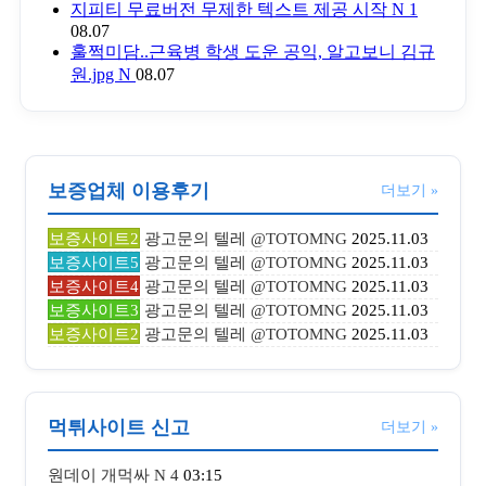
지피티 무료버전 무제한 텍스트 제공 시작
N
1
08.07
훌쩍미담..근육병 학생 도운 공익, 알고보니 김규
원.jpg
N
08.07
보증업체 이용후기
더보기 »
보증사이트2
광고문의 텔레 @TOTOMNG
2025.11.03
보증사이트5
광고문의 텔레 @TOTOMNG
2025.11.03
보증사이트4
광고문의 텔레 @TOTOMNG
2025.11.03
보증사이트3
광고문의 텔레 @TOTOMNG
2025.11.03
보증사이트2
광고문의 텔레 @TOTOMNG
2025.11.03
먹튀사이트 신고
더보기 »
원데이 개먹싸
N
4
03:15