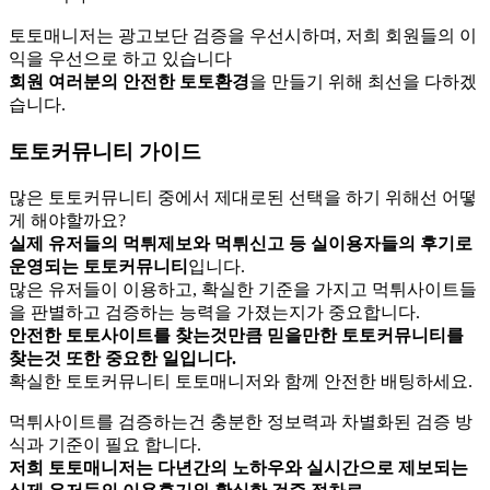
토토매니저는 광고보단 검증을 우선시하며, 저희 회원들의 이
익을 우선으로 하고 있습니다
회원 여러분의 안전한 토토환경
을 만들기 위해 최선을 다하겠
습니다.
토토커뮤니티 가이드
많은 토토커뮤니티 중에서 제대로된 선택을 하기 위해선 어떻
게 해야할까요?
실제 유저들의 먹튀제보와 먹튀신고 등 실이용자들의 후기로
운영되는 토토커뮤니티
입니다.
많은 유저들이 이용하고, 확실한 기준을 가지고 먹튀사이트들
을 판별하고 검증하는 능력을 가졌는지가 중요합니다.
안전한 토토사이트를 찾는것만큼 믿을만한 토토커뮤니티를
찾는것 또한 중요한 일입니다.
확실한 토토커뮤니티 토토매니저와 함께 안전한 배팅하세요.
먹튀사이트를 검증하는건 충분한 정보력과 차별화된 검증 방
식과 기준이 필요 합니다.
저희 토토매니저는 다년간의 노하우와 실시간으로 제보되는