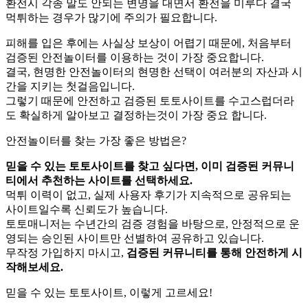
환전시 각종 말도 안되는 변명을 대면서 환전을 미루다 결국
먹튀하는 경우가 많기에 주의가 필요합니다.
피해를 입은 후에는 사실상 보상이 어렵기 때문에, 처음부터
검증된 안전놀이터
를 이용하는 것이 가장 중요합니다.
결국, 현명한 안전놀이터의 현명한 선택이 여러분의 자산과 시
간을 지키는 첫걸음입니다.
그렇기 때문에 안전하고 검증된 토토사이트를 수고스럽더라
도 확실하게 알아보고 결정하는것이 가장 중요 합니다.
안전놀이터를 찾는 가장 좋은 방법은?
믿을 수 있는 토토사이트를 찾고 싶다면, 이미 검증된 커뮤니
티에서 추천하는 사이트를 선택하세요.
먹튀 이력이 없고, 실제 사용자 후기가 지속적으로 공유되는
사이트일수록 신뢰도가 높습니다.
토토매니저는 수년간의 검증 경험을 바탕으로, 안정적으로 운
영되는 승인된 사이트만 선별하여 공유하고 있습니다.
무작정 가입하지 마시고,
검증된 커뮤니티를 통해 안전하게 시
작해보세요.
믿을 수 있는 토토사이트, 이렇게 고르세요!