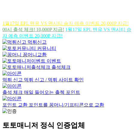
1월17일 EPL 맨유 VS 맨시티 승자 예측 이벤트 20,000P 지급!
00시 출석 체크! 10,000P 지급!
1월17일 EPL 맨유 VS 맨시티 승
자 예측 이벤트 20,000P 지급!
먹튀신고
커뮤니티
꽁머니교환
이벤트
출석체크
먹튀 신고
먹튀 신고 / 먹튀 사이트 확인
출석 체크
매일 들어오는 출첵 포인트
포인트 교환
포인트를 꽁머니/기프티콘으로 교환
토토매니저 정식 인증업체