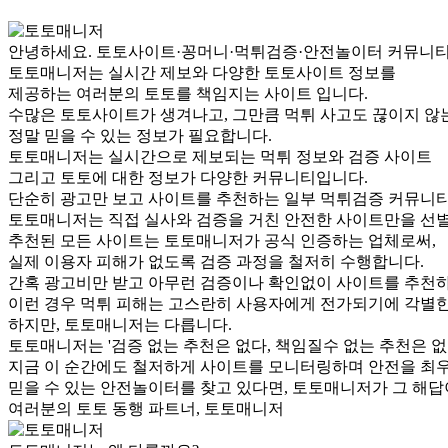
안녕하세요. 토토사이트·꽁머니·먹튀검증·안전놀이터 커뮤니티
토토매니저는 실시간 제보와 다양한 토토사이트 정보를
제공하는 여러분의 토토를 책임지는 사이트 입니다.
수많은 토토사이트가 생겨나고, 그만큼 먹튀 사고도 끊이지 않는
정말 믿을 수 있는 정보가 필요합니다.
토토매니저는 실시간으로 제보되는 먹튀 정보와 검증 사이트
그리고 토토에 대한 정보가 다양한 커뮤니티입니다.
단순히 광고만 보고 사이트를 추천하는 일부 먹튀검증 커뮤니티
토토매니저는 직접 실사와 검증을 거친 안전한 사이트만을 선
추천된 모든 사이트는 토토매니저가 공식 인증하는 업체로써,
실제 이용자 피해가 없도록 검증 과정을 철저히 수행합니다.
간혹 광고비만 받고 아무런 검증이나 확인없이 사이트를 추천하
이런 경우 먹튀 피해는 고스란히 사용자에게 전가되기에 각별한
하지만, 토토매니저는 다릅니다.
토토매니저는 '검증 없는 추천은 없다, 책임질수 없는 추천은 없
지금 이 순간에도 철저하게 사이트를 모니터링하며 안전을 최우
믿을 수 있는 안전놀이터를 찾고 있다면, 토토매니저가 그 해답
여러분의 토토 동행 파트너, 토토매니저