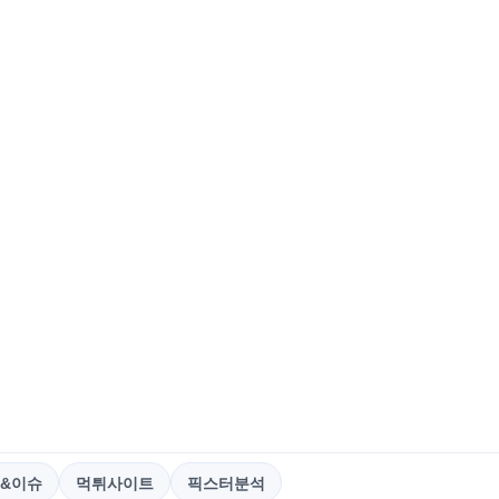
&이슈
먹튀사이트
픽스터분석