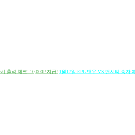
0시 출석 체크! 10,000P 지급!
1월17일 EPL 맨유 VS 맨시티 승자 예