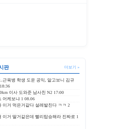
시판
더보기 »
..근육병 학생 도운 공익, 알고보니 김규
18:36
00km 이사 도와준 남사친
N
2
17:00
츠 어케보냐
1
08.06
나 이거 먹은거같다 설레발친다 ㅋㅋ
2
형 이거 딸거같은데 빨리탑승해라 진짜로
1