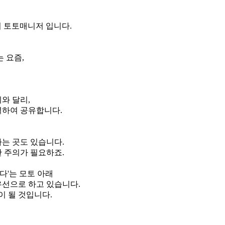
 토토매니저 입니다.
 요즘,
와 달리,
별하여 공유합니다.
는 곳도 있습니다.
 주의가 필요하죠.
다'는 모토 아래
선으로 하고 있습니다.
이 될 것입니다.