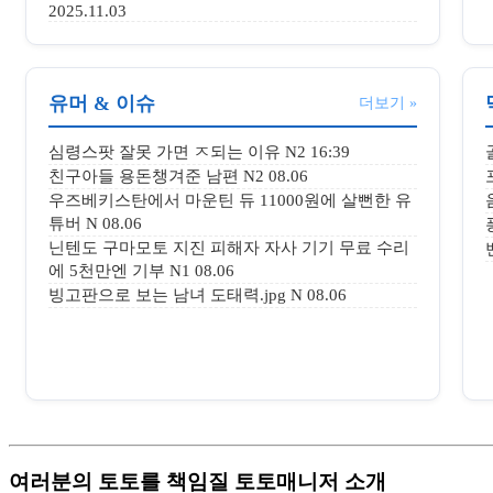
2025.11.03
유머 & 이슈
더보기 »
심령스팟 잘못 가면 ㅈ되는 이유
N
2
16:39
친구아들 용돈챙겨준 남편
N
2
08.06
우즈베키스탄에서 마운틴 듀 11000원에 살뻔한 유
튜버
N
08.06
닌텐도 구마모토 지진 피해자 자사 기기 무료 수리
에 5천만엔 기부
N
1
08.06
빙고판으로 보는 남녀 도태력.jpg
N
08.06
여러분의 토토를 책임질 토토매니저 소개