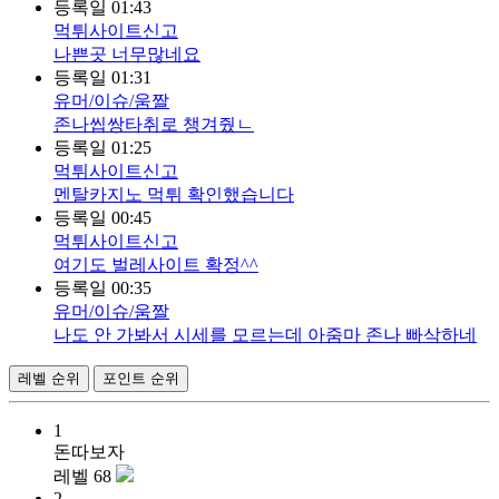
등록일
01:43
먹튀사이트신고
나쁜곳 너무많네요
등록일
01:31
유머/이슈/움짤
존나씹쌍타취로 챙겨줬ㄴ
등록일
01:25
먹튀사이트신고
멘탈카지노 먹튀 확인했습니다
등록일
00:45
먹튀사이트신고
여기도 벌레사이트 확정^^
등록일
00:35
유머/이슈/움짤
나도 안 가봐서 시세를 모르는데 아줌마 존나 빠삭하네
레벨 순위
포인트 순위
1
돈따보자
레벨 68
2