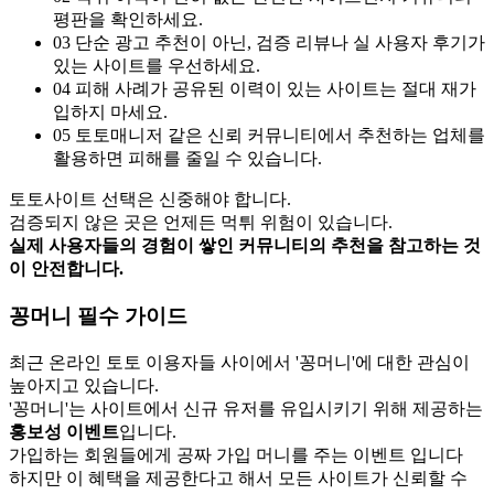
평판을 확인하세요.
03
단순 광고 추천이 아닌, 검증 리뷰나 실 사용자 후기가
있는 사이트를 우선하세요.
04
피해 사례가 공유된 이력이 있는 사이트는 절대 재가
입하지 마세요.
05
토토매니저 같은 신뢰 커뮤니티에서 추천하는 업체를
활용하면 피해를 줄일 수 있습니다.
토토사이트 선택은 신중해야 합니다.
검증되지 않은 곳은 언제든 먹튀 위험이 있습니다.
실제 사용자들의 경험이 쌓인 커뮤니티의 추천을 참고하는 것
이 안전합니다.
꽁머니 필수 가이드
최근 온라인 토토 이용자들 사이에서 '꽁머니'에 대한 관심이
높아지고 있습니다.
'꽁머니'는 사이트에서 신규 유저를 유입시키기 위해 제공하는
홍보성 이벤트
입니다.
가입하는 회원들에게 공짜 가입 머니를 주는 이벤트 입니다
하지만 이 혜택을 제공한다고 해서 모든 사이트가 신뢰할 수