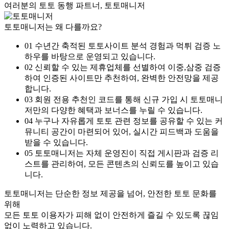
여러분의 토토 동행 파트너, 토토매니저
토토매니저는 왜 다를까요?
01
수년간 축적된 토토사이트 분석 경험과 먹튀 검증 노
하우를 바탕으로 운영되고 있습니다.
02
신뢰할 수 있는 제휴업체를 선별하여 이중,삼중 검증
하여 인증된 사이트만 추천하여, 완벽한 안전망을 제공
합니다.
03
회원 전용 추천인 코드를 통해 신규 가입 시 토토매니
저만의 다양한 혜택과 보너스를 누릴 수 있습니다.
04
누구나 자유롭게 토토 관련 정보를 공유할 수 있는 커
뮤니티 공간이 마련되어 있어, 실시간 피드백과 도움을
받을 수 있습니다.
05
토토매니저는 자체 운영진이 직접 게시판과 검증 리
스트를 관리하여, 모든 콘텐츠의 신뢰도를 높이고 있습
니다.
토토매니저는 단순한 정보 제공을 넘어, 안전한 토토 문화를
위해
모든 토토 이용자가 피해 없이 안전하게 즐길 수 있도록 끊임
없이 노력하고 있습니다.