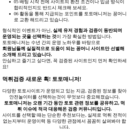
05
배팅 시작 전에 사이트의 환전 조건이나 입금 방식이
합리적인지도 반드시 체크해 보세요.
06
활동을 통해 지급되는 포인트를 토토매니저는 꽁머니
로 교환 해드리고 있습니다.
형식적인 이벤트가 아닌,
실제 유저 경험과 검증이 동반되며
운영되는 곳을 선택하는 것
이 가장 확실한 방법입니다.
토토매니저는 수년 간의 운영 노하우를 바탕으로
회원님들께 실질적으로 도움이 되는 꽁머니 사이트만 선별해
소개해 드리고 있습니다.
안심하고 즐기고 싶다면, 꼭 검증된 사이트인지 먼저 확인하세
요!
먹튀검증 새로운 획! 토토매니저!
다양한 토토사이트가 운영되고 있는 지금, 검증된 정보를 찾아
안전놀이터를 선택하는것이 무엇보다 중요해졌습니다.
토토매니저는 오랜 기간 동안 토토 관련 정보를 공유하고, 먹
튀 이슈에 적극 대응해온 검증 커뮤니티입니다.
사이트를 선택할 때는 단순한 추천보다는, 실제로 먹튀 전적이
없는지부터 운영이력 등 다양한 관점에서 꼼꼼히 살펴봐야 합
니다.