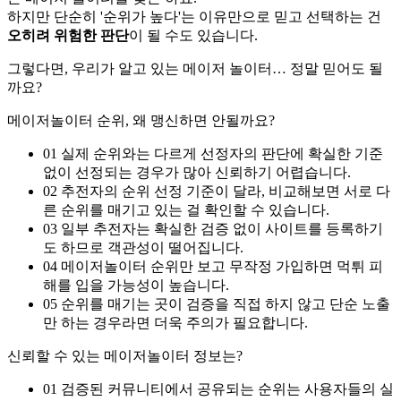
하지만 단순히 '순위가 높다'는 이유만으로 믿고 선택하는 건
오히려 위험한 판단
이 될 수도 있습니다.
그렇다면, 우리가 알고 있는 메이저 놀이터… 정말 믿어도 될
까요?
메이저놀이터 순위, 왜 맹신하면 안될까요?
01
실제 순위와는 다르게 선정자의 판단에 확실한 기준
없이 선정되는 경우가 많아 신뢰하기 어렵습니다.
02
추전자의 순위 선정 기준이 달라, 비교해보면 서로 다
른 순위를 매기고 있는 걸 확인할 수 있습니다.
03
일부 추전자는 확실한 검증 없이 사이트를 등록하기
도 하므로 객관성이 떨어집니다.
04
메이저놀이터 순위만 보고 무작정 가입하면 먹튀 피
해를 입을 가능성이 높습니다.
05
순위를 매기는 곳이 검증을 직접 하지 않고 단순 노출
만 하는 경우라면 더욱 주의가 필요합니다.
신뢰할 수 있는 메이저놀이터 정보는?
01
검증된 커뮤니티에서 공유되는 순위는 사용자들의 실