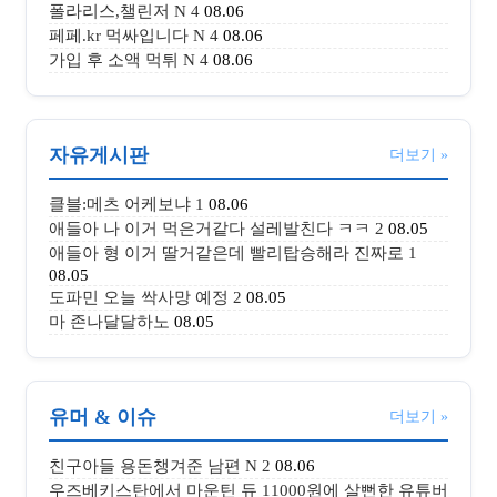
폴라리스,챌린저
N
4
08.06
페페.kr 먹싸입니다
N
4
08.06
가입 후 소액 먹튀
N
4
08.06
자유게시판
더보기 »
클블:메츠 어케보냐
1
08.06
애들아 나 이거 먹은거같다 설레발친다 ㅋㅋ
2
08.05
애들아 형 이거 딸거같은데 빨리탑승해라 진짜로
1
08.05
도파민 오늘 싹사망 예정
2
08.05
마 존나달달하노
08.05
유머 & 이슈
더보기 »
친구아들 용돈챙겨준 남편
N
2
08.06
우즈베키스탄에서 마운틴 듀 11000원에 살뻔한 유튜버