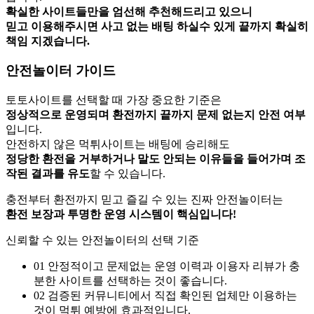
확실한 사이트들만을 엄선해 추천해드리고 있으니
믿고 이용해주시면 사고 없는 배팅 하실수 있게 끝까지 확실히
책임 지겠습니다.
안전놀이터 가이드
토토사이트를 선택할 때 가장 중요한 기준은
정상적으로 운영되며 환전까지 끝까지 문제 없는지 안전 여부
입니다.
안전하지 않은 먹튀사이트는 배팅에 승리해도
정당한 환전을 거부하거나 말도 안되는 이유들을 들어가며 조
작된 결과를 유도
할 수 있습니다.
충전부터 환전까지 믿고 즐길 수 있는 진짜 안전놀이터는
환전 보장과 투명한 운영 시스템이 핵심입니다!
신뢰할 수 있는 안전놀이터의 선택 기준
01
안정적이고 문제없는 운영 이력과 이용자 리뷰가 충
분한 사이트를 선택하는 것이 좋습니다.
02
검증된 커뮤니티에서 직접 확인된 업체만 이용하는
것이 먹튀 예방에 효과적입니다.