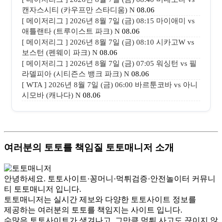
캔자스시티 (카우프만 스타디움)
N
08.06
[ 메이저리그 ] 2026년 8월 7일 (금) 08:15 마이애미 vs
애틀랜타 (트루이스트 파크)
N
08.06
[ 메이저리그 ] 2026년 8월 7일 (금) 08:10 시카고W vs
보스턴 (펜웨이 파크)
N
08.06
[ 메이저리그 ] 2026년 8월 7일 (금) 07:05 워싱턴 vs 필
라델피아 (시티즌스 뱅크 파크)
N
08.06
[ WTA ] 2026년 8월 7일 (금) 06:00 바르툰코바 vs 아니
시모바 (캐나다)
N
08.06
여러분의 토토를 책임질 토토매니저 소개
안녕하세요. 토토사이트·꽁머니·먹튀검증·안전놀이터 커뮤니
티 토토매니저 입니다.
토토매니저는 실시간 제보와 다양한 토토사이트 정보를
제공하는 여러분의 토토를 책임지는 사이트 입니다.
수많은 토토사이트가 생겨나고, 그만큼 먹튀 사고도 끊이지 않