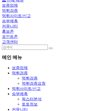
☰ 전체
메뉴
보증업체
먹튀검증
먹튀사이트/신고
승부예측
커뮤니티
홍보존
포인트존
고객센터
메인 메뉴
보증업체
먹튀검증
먹튀검증
먹튀검증요청
먹튀사이트/신고
승부예측
픽스터분석
토토정보
커뮤니티