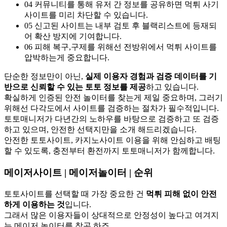
04
커뮤니티를 통해 유저 간 정보를 공유하면 먹튀 사기
사이트를 미리 차단할 수 있습니다.
05
신고된 사이트는 내부 검토 후 블랙리스트에 등재되
어 확산 방지에 기여합니다.
06
피해 복구,구제를 위해선 전방위에서 먹튀 사이트를
압박하는게 중요합니다.
단순한 정보만이 아닌,
실제 이용자 경험과 검증 데이터를 기
반으로 신뢰할 수 있는 토토 정보를 제공
하고 있습니다.
확실하게 인증된 안전 놀이터를 찾는게 제일 중요하며, 그러기
위해선 다각도에서 사이트를 검증하는 절차가 필수적입니다.
토토매니저가 다년간의 노하우를 바탕으로 검증하고 또 검증
하고 있으며, 안전한 선택지만을 소개 해드리겠습니다.
안전한 토토사이트, 카지노사이트 이용을 위해 안심하고 배팅
할 수 있도록, 충전부터 환전까지 토토매니저가 함께합니다.
메이저사이트 | 메이저놀이터 | 순위
토토사이트를 선택할 때 가장 중요한 건
먹튀 피해 없이 안전
하게 이용하는 것
입니다.
그래서 많은 이용자들이 상대적으로 안정성이 높다고 여겨지
는 메이저 놀이터를 찾곤 하죠.