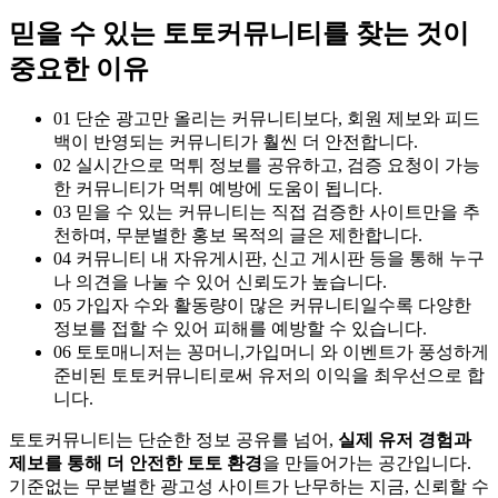
믿을 수 있는 토토커뮤니티를 찾는 것이
중요한 이유
01
단순 광고만 올리는 커뮤니티보다, 회원 제보와 피드
백이 반영되는 커뮤니티가 훨씬 더 안전합니다.
02
실시간으로 먹튀 정보를 공유하고, 검증 요청이 가능
한 커뮤니티가 먹튀 예방에 도움이 됩니다.
03
믿을 수 있는 커뮤니티는 직접 검증한 사이트만을 추
천하며, 무분별한 홍보 목적의 글은 제한합니다.
04
커뮤니티 내 자유게시판, 신고 게시판 등을 통해 누구
나 의견을 나눌 수 있어 신뢰도가 높습니다.
05
가입자 수와 활동량이 많은 커뮤니티일수록 다양한
정보를 접할 수 있어 피해를 예방할 수 있습니다.
06
토토매니저는 꽁머니,가입머니 와 이벤트가 풍성하게
준비된 토토커뮤니티로써 유저의 이익을 최우선으로 합
니다.
토토커뮤니티는 단순한 정보 공유를 넘어,
실제 유저 경험과
제보를 통해 더 안전한 토토 환경
을 만들어가는 공간입니다.
기준없는 무분별한 광고성 사이트가 난무하는 지금, 신뢰할 수