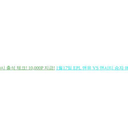
0시 출석 체크! 10,000P 지급!
1월17일 EPL 맨유 VS 맨시티 승자 예