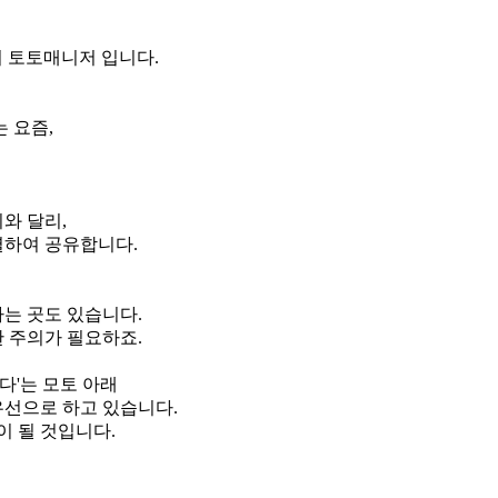
 토토매니저 입니다.
 요즘,
와 달리,
별하여 공유합니다.
는 곳도 있습니다.
 주의가 필요하죠.
다'는 모토 아래
선으로 하고 있습니다.
이 될 것입니다.