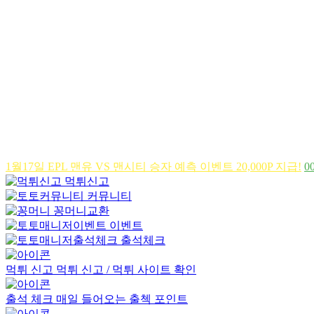
1월17일 EPL 맨유 VS 맨시티 승자 예측 이벤트 20,000P 지급!
0
먹튀신고
커뮤니티
꽁머니교환
이벤트
출석체크
먹튀 신고
먹튀 신고 / 먹튀 사이트 확인
출석 체크
매일 들어오는 출첵 포인트