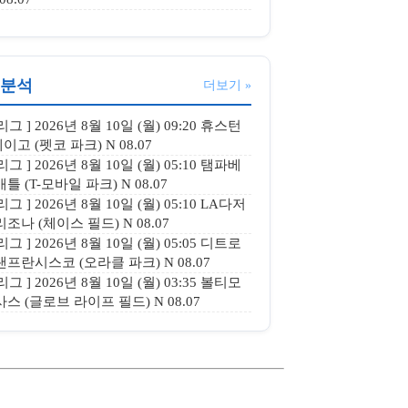
 분석
더보기 »
그 ] 2026년 8월 10일 (월) 09:20 휴스턴
에이고 (펫코 파크)
N
08.07
그 ] 2026년 8월 10일 (월) 05:10 탬파베
시애틀 (T-모바일 파크)
N
08.07
그 ] 2026년 8월 10일 (월) 05:10 LA다저
애리조나 (체이스 필드)
N
08.07
그 ] 2026년 8월 10일 (월) 05:05 디트로
 샌프란시스코 (오라클 파크)
N
08.07
그 ] 2026년 8월 10일 (월) 03:35 볼티모
텍사스 (글로브 라이프 필드)
N
08.07