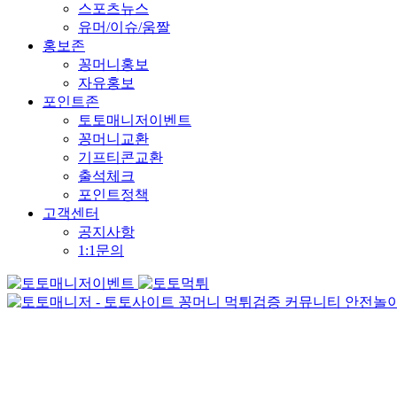
스포츠뉴스
유머/이슈/움짤
홍보존
꽁머니홍보
자유홍보
포인트존
토토매니저이벤트
꽁머니교환
기프티콘교환
출석체크
포인트정책
고객센터
공지사항
1:1문의