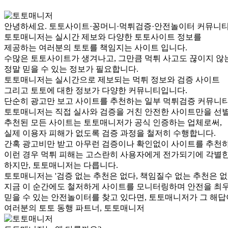
안녕하세요. 토토사이트·꽁머니·먹튀검증·안전놀이터 커뮤니티
토토매니저는 실시간 제보와 다양한 토토사이트 정보를
제공하는 여러분의 토토를 책임지는 사이트 입니다.
수많은 토토사이트가 생겨나고, 그만큼 먹튀 사고도 끊이지 않는
정말 믿을 수 있는 정보가 필요합니다.
토토매니저는 실시간으로 제보되는 먹튀 정보와 검증 사이트
그리고 토토에 대한 정보가 다양한 커뮤니티입니다.
단순히 광고만 보고 사이트를 추천하는 일부 먹튀검증 커뮤니티
토토매니저는 직접 실사와 검증을 거친 안전한 사이트만을 선
추천된 모든 사이트는 토토매니저가 공식 인증하는 업체로써,
실제 이용자 피해가 없도록 검증 과정을 철저히 수행합니다.
간혹 광고비만 받고 아무런 검증이나 확인없이 사이트를 추천하
이런 경우 먹튀 피해는 고스란히 사용자에게 전가되기에 각별한
하지만, 토토매니저는 다릅니다.
토토매니저는 '검증 없는 추천은 없다, 책임질수 없는 추천은 없
지금 이 순간에도 철저하게 사이트를 모니터링하며 안전을 최우
믿을 수 있는 안전놀이터를 찾고 있다면, 토토매니저가 그 해답
여러분의 토토 동행 파트너, 토토매니저