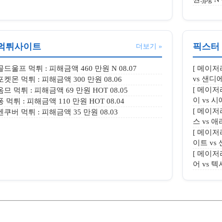
먹튀사이트
픽스터
더보기 »
골드울프 먹튀 : 피해금액 460 만원
N
08.07
[ 메이저리
vs 샌디
포켓몬 먹튀 : 피해금액 300 만원
08.06
[ 메이저리
옴므 먹튀 : 피해금액 69 만원
HOT
08.05
이 vs 
퐁 먹튀 : 피해금액 110 만원
HOT
08.04
[ 메이저리
벤쿠버 먹튀 : 피해금액 35 만원
08.03
스 vs 
[ 메이저리
이트 vs
[ 메이저리
어 vs 