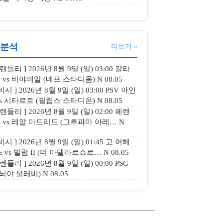
 분석
더보기 »
렌들리 ] 2026년 8월 9일 (일) 03:00 갈라
vs 비야레알 (네프 스타디움)
N
08.05
시 ] 2026년 8월 9일 (일) 03:00 PSV 아인
s 시타르트 (필립스 스타디온)
N
08.05
렌들리 ] 2026년 8월 9일 (일) 02:00 페렌
 vs 레알 마드리드 (그루파마 아레…
N
시 ] 2026년 8월 9일 (일) 01:45 고 어헤
 vs 빌럼 II (더 아델라르쇼르…
N
08.05
렌들리 ] 2026년 8월 9일 (일) 00:00 PSG
 (뇌야 울레비)
N
08.05