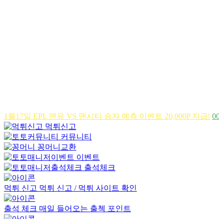
1월17일 EPL 맨유 VS 맨시티 승자 예측 이벤트 20,000P 지급!
0
먹튀신고
커뮤니티
꽁머니교환
이벤트
출석체크
먹튀 신고
먹튀 신고 / 먹튀 사이트 확인
출석 체크
매일 들어오는 출첵 포인트