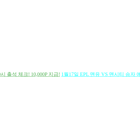
0시 출석 체크! 10,000P 지급!
1월17일 EPL 맨유 VS 맨시티 승자 예