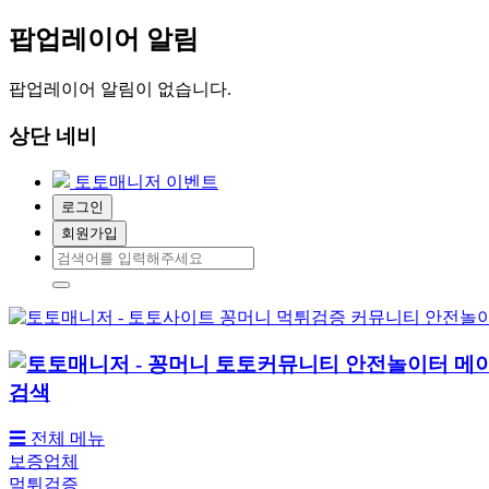
팝업레이어 알림
팝업레이어 알림이 없습니다.
상단 네비
토토매니저 이벤트
로그인
회원가입
검색
☰ 전체
메뉴
보증업체
먹튀검증