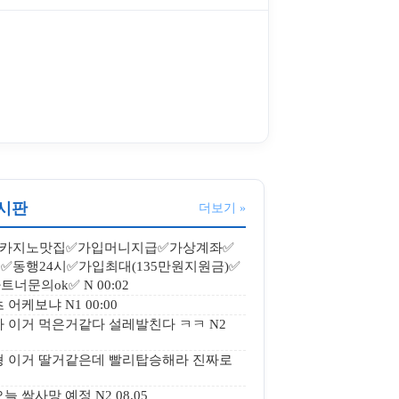
시판
더보기 »
카지노맛집✅가입머니지급✅가상계좌✅
✅동행24시✅가입최대(135만원지원금)✅
트너문의ok✅
N
00:02
츠 어케보냐
N
1
00:00
나 이거 먹은거같다 설레발친다 ㅋㅋ
N
2
형 이거 딸거같은데 빨리탑승해라 진짜로
5
오늘 싹사망 예정
N
2
08.05