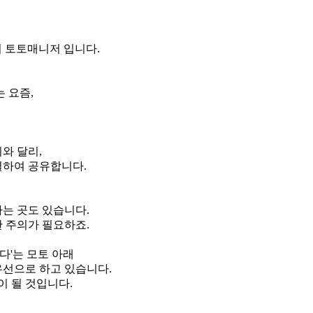
 토토매니저 입니다.
 요즘,
와 달리,
별하여 공유합니다.
는 곳도 있습니다.
 주의가 필요하죠.
다'는 모토 아래
선으로 하고 있습니다.
이 될 것입니다.