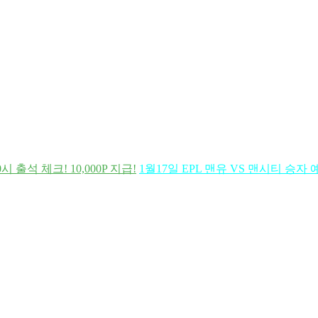
0시 출석 체크! 10,000P 지급!
1월17일 EPL 맨유 VS 맨시티 승자 예