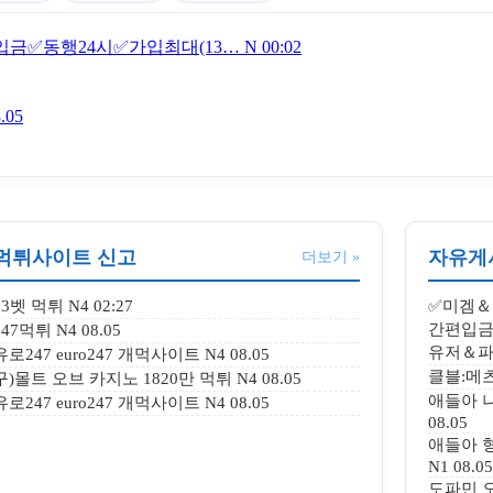
금✅동행24시✅가입최대(13…
N
00:02
.05
먹튀사이트 신고
자유게
더보기 »
83벳 먹튀
N
4
02:27
✅미겜＆
간편입금
247먹튀
N
4
08.05
유저＆파
유로247 euro247 개먹사이트
N
4
08.05
클블:메
구)몰트 오브 카지노 1820만 먹튀
N
4
08.05
애들아 
유로247 euro247 개먹사이트
N
4
08.05
08.05
애들아 
N
1
08.0
도파민 