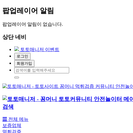
팝업레이어 알림
팝업레이어 알림이 없습니다.
상단 네비
토토매니저 이벤트
로그인
회원가입
검색
☰ 전체
메뉴
보증업체
먹튀검증