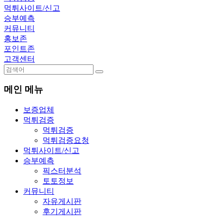
먹튀사이트/신고
승부예측
커뮤니티
홍보존
포인트존
고객센터
메인 메뉴
보증업체
먹튀검증
먹튀검증
먹튀검증요청
먹튀사이트/신고
승부예측
픽스터분석
토토정보
커뮤니티
자유게시판
후기게시판