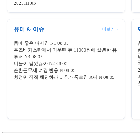
2025.11.03
유머 & 이슈
더보기 »
몸매 좋은 여사친
N
1
08.05
우즈베키스탄에서 마운틴 듀 11000원에 살뻔한 유
튜버
N
3
08.05
니들이 낳았잖아
N
2
08.05
2
순환근무제 여경 반응
N
08.05
황정민 직접 해명하라... 추가 폭로한 A씨
N
08.05
2