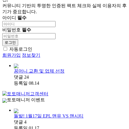
커뮤니티 기반의 투명한 인증된 팩트 체크와 실제 이용자의 후
기가 중요합니다.
아이디
필수
비밀번호
필수
로그인
자동로그인
회원가입
정보찾기
꽁머니 교환 및 업체 선정
댓글
24
등록일
08.14
토토매니저
이벤트
돌발! 1월17일 EPL 맨유 VS 맨시티
댓글
4
등록일
01.17