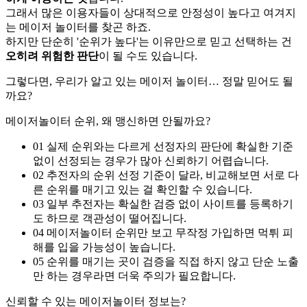
그래서 많은 이용자들이 상대적으로 안정성이 높다고 여겨지
는 메이저 놀이터를 찾곤 하죠.
하지만 단순히 '순위가 높다'는 이유만으로 믿고 선택하는 건
오히려 위험한 판단
이 될 수도 있습니다.
그렇다면, 우리가 알고 있는 메이저 놀이터… 정말 믿어도 될
까요?
메이저놀이터 순위, 왜 맹신하면 안될까요?
01
실제 순위와는 다르게 선정자의 판단에 확실한 기준
없이 선정되는 경우가 많아 신뢰하기 어렵습니다.
02
추전자의 순위 선정 기준이 달라, 비교해보면 서로 다
른 순위를 매기고 있는 걸 확인할 수 있습니다.
03
일부 추전자는 확실한 검증 없이 사이트를 등록하기
도 하므로 객관성이 떨어집니다.
04
메이저놀이터 순위만 보고 무작정 가입하면 먹튀 피
해를 입을 가능성이 높습니다.
05
순위를 매기는 곳이 검증을 직접 하지 않고 단순 노출
만 하는 경우라면 더욱 주의가 필요합니다.
신뢰할 수 있는 메이저놀이터 정보는?