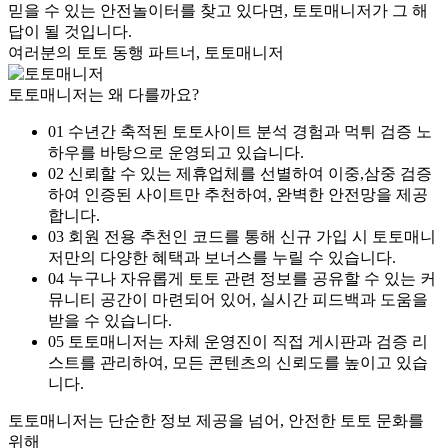
믿을 수 있는 안전놀이터를 찾고 있다면, 토토매니저가 그 해
답이 될 것입니다.
여러분의 토토 동행 파트너, 토토매니저
토토매니저는 왜 다를까요?
01
수년간 축적된 토토사이트 분석 경험과 먹튀 검증 노
하우를 바탕으로 운영되고 있습니다.
02
신뢰할 수 있는 제휴업체를 선별하여 이중,삼중 검증
하여 인증된 사이트만 추천하여, 완벽한 안전망을 제공
합니다.
03
회원 전용 추천인 코드를 통해 신규 가입 시 토토매니
저만의 다양한 혜택과 보너스를 누릴 수 있습니다.
04
누구나 자유롭게 토토 관련 정보를 공유할 수 있는 커
뮤니티 공간이 마련되어 있어, 실시간 피드백과 도움을
받을 수 있습니다.
05
토토매니저는 자체 운영진이 직접 게시판과 검증 리
스트를 관리하여, 모든 콘텐츠의 신뢰도를 높이고 있습
니다.
토토매니저는 단순한 정보 제공을 넘어, 안전한 토토 문화를
위해