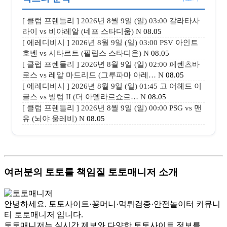
[ 클럽 프렌들리 ] 2026년 8월 9일 (일) 03:00 갈라타사
라이 vs 비야레알 (네프 스타디움)
N
08.05
[ 에레디비시 ] 2026년 8월 9일 (일) 03:00 PSV 아인트
호벤 vs 시타르트 (필립스 스타디온)
N
08.05
[ 클럽 프렌들리 ] 2026년 8월 9일 (일) 02:00 페렌츠바
로스 vs 레알 마드리드 (그루파마 아레…
N
08.05
[ 에레디비시 ] 2026년 8월 9일 (일) 01:45 고 어헤드 이
글스 vs 빌럼 II (더 아델라르쇼르…
N
08.05
[ 클럽 프렌들리 ] 2026년 8월 9일 (일) 00:00 PSG vs 맨
유 (뇌야 울레비)
N
08.05
여러분의 토토를 책임질 토토매니저 소개
안녕하세요. 토토사이트·꽁머니·먹튀검증·안전놀이터 커뮤니
티 토토매니저 입니다.
토토매니저는 실시간 제보와 다양한 토토사이트 정보를