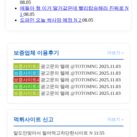
08.05
애들아 형 이거 딸거같은데 빨리탑승해라 진짜로
N
1
08.05
도파민 오늘 싹사망 예정
N
2
08.05
보증업체 이용후기
더보기 »
보증사이트2
광고문의 텔레 @TOTOMNG
2025.11.03
보증사이트5
광고문의 텔레 @TOTOMNG
2025.11.03
보증사이트4
광고문의 텔레 @TOTOMNG
2025.11.03
보증사이트3
광고문의 텔레 @TOTOMNG
2025.11.03
보증사이트2
광고문의 텔레 @TOTOMNG
2025.11.03
먹튀사이트 신고
더보기 »
말도안맞아서 털어먹고차단한사이트
N
11:55