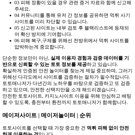
03
피해 정황이 있을 경우 관련 증거 자료와 함께 신고해
주세요.
04
커뮤니티를 통해 유저 간 정보를 공유하면 먹튀 사기
사이트를 미리 차단할 수 있습니다.
05
신고된 사이트는 내부 검토 후 블랙리스트에 등재되
어 확산 방지에 기여합니다.
06
피해 복구,구제를 위해선 전방위에서 먹튀 사이트를
압박하는게 중요합니다.
단순한 정보만이 아닌,
실제 이용자 경험과 검증 데이터를 기
반으로 신뢰할 수 있는 토토 정보를 제공
하고 있습니다.
확실하게 인증된 안전 놀이터를 찾는게 제일 중요하며, 그러기
위해선 다각도에서 사이트를 검증하는 절차가 필수적입니다.
토토매니저가 다년간의 노하우를 바탕으로 검증하고 또 검증
하고 있으며, 안전한 선택지만을 소개 해드리겠습니다.
안전한 토토사이트, 카지노사이트 이용을 위해 안심하고 배팅
할 수 있도록, 충전부터 환전까지 토토매니저가 함께합니다.
메이저사이트 | 메이저놀이터 | 순위
토토사이트를 선택할 때 가장 중요한 건
먹튀 피해 없이 안전
하게 이용하는 것
입니다.