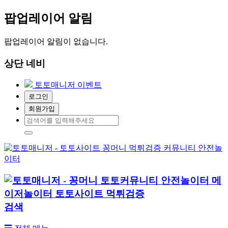
팝업레이어 알림
팝업레이어 알림이 없습니다.
상단 네비
토토매니저 이벤트
로그인
회원가입
검색