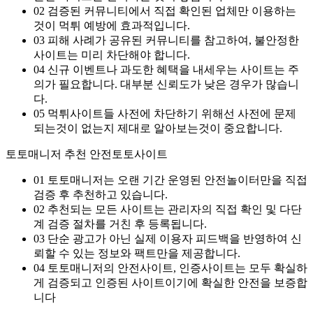
02
검증된 커뮤니티에서 직접 확인된 업체만 이용하는
것이 먹튀 예방에 효과적입니다.
03
피해 사례가 공유된 커뮤니티를 참고하여, 불안정한
사이트는 미리 차단해야 합니다.
04
신규 이벤트나 과도한 혜택을 내세우는 사이트는 주
의가 필요합니다. 대부분 신뢰도가 낮은 경우가 많습니
다.
05
먹튀사이트들 사전에 차단하기 위해선 사전에 문제
되는것이 없는지 제대로 알아보는것이 중요합니다.
토토매니저 추천 안전토토사이트
01
토토매니저는 오랜 기간 운영된 안전놀이터만을 직접
검증 후 추천하고 있습니다.
02
추천되는 모든 사이트는 관리자의 직접 확인 및 다단
계 검증 절차를 거친 후 등록됩니다.
03
단순 광고가 아닌 실제 이용자 피드백을 반영하여 신
뢰할 수 있는 정보와 팩트만을 제공합니다.
04
토토매니저의 안전사이트, 인증사이트는 모두 확실하
게 검증되고 인증된 사이트이기에 확실한 안전을 보증합
니다