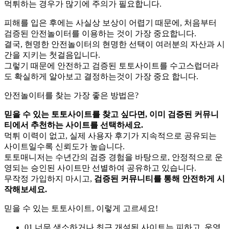
먹튀하는 경우가 많기에 주의가 필요합니다.
피해를 입은 후에는 사실상 보상이 어렵기 때문에, 처음부터
검증된 안전놀이터
를 이용하는 것이 가장 중요합니다.
결국, 현명한 안전놀이터의 현명한 선택이 여러분의 자산과 시
간을 지키는 첫걸음입니다.
그렇기 때문에 안전하고 검증된 토토사이트를 수고스럽더라
도 확실하게 알아보고 결정하는것이 가장 중요 합니다.
안전놀이터를 찾는 가장 좋은 방법은?
믿을 수 있는 토토사이트를 찾고 싶다면, 이미 검증된 커뮤니
티에서 추천하는 사이트를 선택하세요.
먹튀 이력이 없고, 실제 사용자 후기가 지속적으로 공유되는
사이트일수록 신뢰도가 높습니다.
토토매니저는 수년간의 검증 경험을 바탕으로, 안정적으로 운
영되는 승인된 사이트만 선별하여 공유하고 있습니다.
무작정 가입하지 마시고,
검증된 커뮤니티를 통해 안전하게 시
작해보세요.
믿을 수 있는 토토사이트, 이렇게 고르세요!
01
너무 생소하거나 최근 개설된 사이트는 피하고, 운영