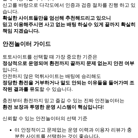
신고를 바탕으로 다각도에서 인증과 검증 절차를 진행 하고 있
습니다.
확실한 사이트들만을 엄선해 추천해드리고 있으니
믿고 이용해주시면 사고 없는 배팅 하실수 있게 끝까지 확실히
책임 지겠습니다.
안전놀이터 가이드
토토사이트를 선택할 때 가장 중요한 기준은
정상적으로 운영되며 환전까지 끝까지 문제 없는지 안전 여부
입니다.
안전하지 않은 먹튀사이트는 배팅에 승리해도
정당한 환전을 거부하거나 말도 안되는 이유들을 들어가며 조
작된 결과를 유도
할 수 있습니다.
충전부터 환전까지 믿고 즐길 수 있는 진짜 안전놀이터는
환전 보장과 투명한 운영 시스템이 핵심입니다!
신뢰할 수 있는 안전놀이터의 선택 기준
01
안정적이고 문제없는 운영 이력과 이용자 리뷰가 충
분한 사이트를 선택하는 것이 좋습니다.