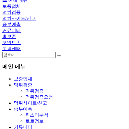
☰ 전체
메뉴
보증업체
먹튀검증
먹튀사이트/신고
승부예측
커뮤니티
홍보존
포인트존
고객센터
메인 메뉴
보증업체
먹튀검증
먹튀검증
먹튀검증요청
먹튀사이트/신고
승부예측
픽스터분석
토토정보
커뮤니티