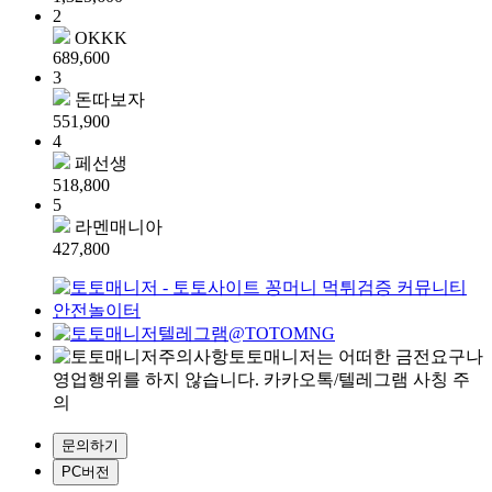
2
OKKK
689,600
3
돈따보자
551,900
4
페선생
518,800
5
라멘매니아
427,800
@TOTOMNG
토토매니저는 어떠한 금전요구나
영업행위를 하지 않습니다. 카카오톡/텔레그램 사칭 주
의
문의하기
PC버전