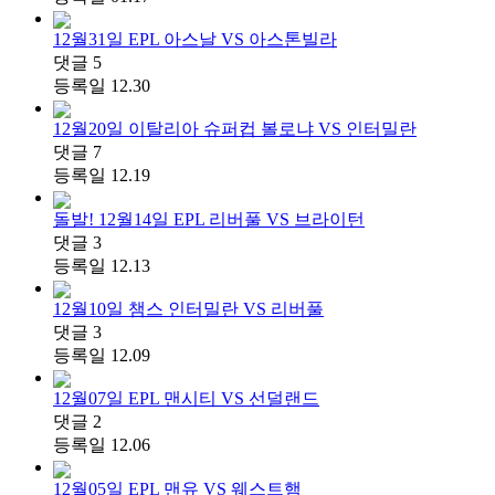
12월31일 EPL 아스날 VS 아스톤빌라
댓글
5
등록일
12.30
12월20일 이탈리아 슈퍼컵 볼로냐 VS 인터밀란
댓글
7
등록일
12.19
돌발! 12월14일 EPL 리버풀 VS 브라이턴
댓글
3
등록일
12.13
12월10일 챔스 인터밀란 VS 리버풀
댓글
3
등록일
12.09
12월07일 EPL 맨시티 VS 선덜랜드
댓글
2
등록일
12.06
12월05일 EPL 맨유 VS 웨스트햄