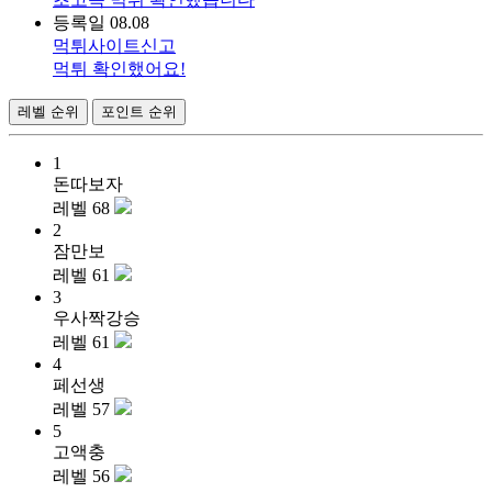
등록일
08.08
먹튀사이트신고
먹튀 확인했어요!
레벨 순위
포인트 순위
1
돈따보자
레벨 68
2
잠만보
레벨 61
3
우사짝강승
레벨 61
4
페선생
레벨 57
5
고액충
레벨 56