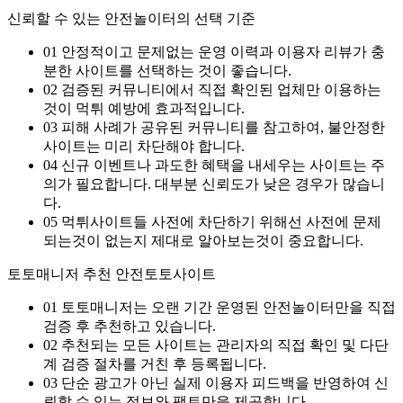
신뢰할 수 있는 안전놀이터의 선택 기준
01
안정적이고 문제없는 운영 이력과 이용자 리뷰가 충
분한 사이트를 선택하는 것이 좋습니다.
02
검증된 커뮤니티에서 직접 확인된 업체만 이용하는
것이 먹튀 예방에 효과적입니다.
03
피해 사례가 공유된 커뮤니티를 참고하여, 불안정한
사이트는 미리 차단해야 합니다.
04
신규 이벤트나 과도한 혜택을 내세우는 사이트는 주
의가 필요합니다. 대부분 신뢰도가 낮은 경우가 많습니
다.
05
먹튀사이트들 사전에 차단하기 위해선 사전에 문제
되는것이 없는지 제대로 알아보는것이 중요합니다.
토토매니저 추천 안전토토사이트
01
토토매니저는 오랜 기간 운영된 안전놀이터만을 직접
검증 후 추천하고 있습니다.
02
추천되는 모든 사이트는 관리자의 직접 확인 및 다단
계 검증 절차를 거친 후 등록됩니다.
03
단순 광고가 아닌 실제 이용자 피드백을 반영하여 신
뢰할 수 있는 정보와 팩트만을 제공합니다.