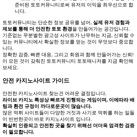
준비된 토토커뮤니티로써 유저의 이익을 최우선으로 합
니다.
토토커뮤니티는 단순한 정보 공유를 넘어,
실제 유저 경험과
제보를 통해 더 안전한 토토 환경
을 만들어가는 공간입니다.
기준없는 무분별한 광고성 사이트가 난무하는 지금, 신뢰할 수
있는 커뮤니티에서 확실한 정보를 얻는 것이 무엇보다 중요합
니다.
정확한 검증, 빠른 대응, 그리고 회원과 함께 만들어가는 신뢰!
이 모든 것이 갖춰진 토토커뮤니티 토토매니저를 지금 확인해
보세요.
안전 카지노사이트 가이드
안전한 카지노사이트 찾는건 어려운 결정입니다.
라이브 카지노 특성상 빠르게 진행되는 게임이며, 이에따라 배
팅과 환전 규정이 까다로운곳이 많습니다.
많은 먹튀 사이트들이 다양한 거짓과 사기로 먹튀를 하는 일들
이 빈번한곳이 바로 카지노사이트 입니다.
확실히 인증되고 안전한 곳을 찾기 위해선 더더욱 엄격한 검증
이 필요합니다.