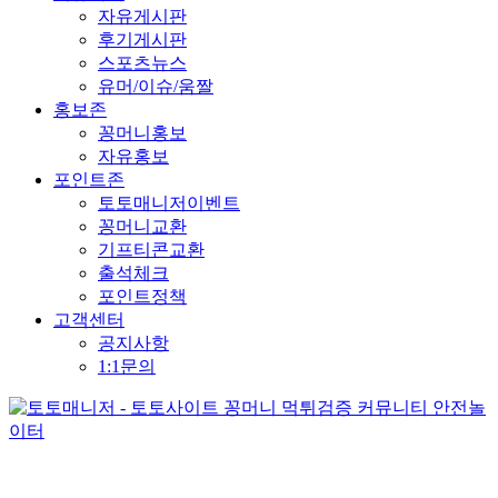
자유게시판
후기게시판
스포츠뉴스
유머/이슈/움짤
홍보존
꽁머니홍보
자유홍보
포인트존
토토매니저이벤트
꽁머니교환
기프티콘교환
출석체크
포인트정책
고객센터
공지사항
1:1문의