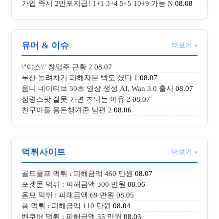
가입 즉시 2만포지급! 1+1 3+4 5+5 10+9 가능
N
08.08
유머 & 이슈
더보기 »
\"야스\" 창업주 근황
2
08.07
부산 돌려차기 피해자분 빡도 셨다
1
08.07
옴니 네이티브 30초 영상 생성 AI, Wan 3.0 출시
08.07
심령스팟 잘못 가면 ㅈ되는 이유
2
08.07
친구아들 용돈챙겨준 남편
2
08.06
먹튀사이트
더보기 »
골드울프 먹튀 : 피해금액 460 만원
08.07
포켓몬 먹튀 : 피해금액 300 만원
08.06
옴므 먹튀 : 피해금액 69 만원
08.05
퐁 먹튀 : 피해금액 110 만원
08.04
벤쿠버 먹튀 : 피해금액 35 만원
08.03