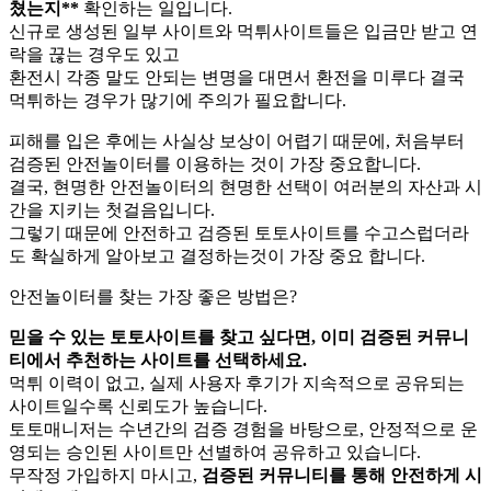
쳤는지**
확인하는 일입니다.
신규로 생성된 일부 사이트와 먹튀사이트들은 입금만 받고 연
락을 끊는 경우도 있고
환전시 각종 말도 안되는 변명을 대면서 환전을 미루다 결국
먹튀하는 경우가 많기에 주의가 필요합니다.
피해를 입은 후에는 사실상 보상이 어렵기 때문에, 처음부터
검증된 안전놀이터
를 이용하는 것이 가장 중요합니다.
결국, 현명한 안전놀이터의 현명한 선택이 여러분의 자산과 시
간을 지키는 첫걸음입니다.
그렇기 때문에 안전하고 검증된 토토사이트를 수고스럽더라
도 확실하게 알아보고 결정하는것이 가장 중요 합니다.
안전놀이터를 찾는 가장 좋은 방법은?
믿을 수 있는 토토사이트를 찾고 싶다면, 이미 검증된 커뮤니
티에서 추천하는 사이트를 선택하세요.
먹튀 이력이 없고, 실제 사용자 후기가 지속적으로 공유되는
사이트일수록 신뢰도가 높습니다.
토토매니저는 수년간의 검증 경험을 바탕으로, 안정적으로 운
영되는 승인된 사이트만 선별하여 공유하고 있습니다.
무작정 가입하지 마시고,
검증된 커뮤니티를 통해 안전하게 시