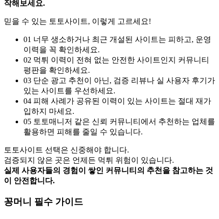
작해보세요.
믿을 수 있는 토토사이트, 이렇게 고르세요!
01
너무 생소하거나 최근 개설된 사이트는 피하고, 운영
이력을 꼭 확인하세요.
02
먹튀 이력이 전혀 없는 안전한 사이트인지 커뮤니티
평판을 확인하세요.
03
단순 광고 추천이 아닌, 검증 리뷰나 실 사용자 후기가
있는 사이트를 우선하세요.
04
피해 사례가 공유된 이력이 있는 사이트는 절대 재가
입하지 마세요.
05
토토매니저 같은 신뢰 커뮤니티에서 추천하는 업체를
활용하면 피해를 줄일 수 있습니다.
토토사이트 선택은 신중해야 합니다.
검증되지 않은 곳은 언제든 먹튀 위험이 있습니다.
실제 사용자들의 경험이 쌓인 커뮤니티의 추천을 참고하는 것
이 안전합니다.
꽁머니 필수 가이드