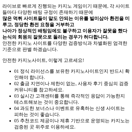
라이브로 빠르게 진행되는 카지노 게임이기 때문에, 각 사이트
들마다 다양한 배팅 규정이 존재하기 때문에
많은 먹튀 사이트들이 말도 안되는 이유를 빌미삼아 환전을 미
루고, 정당한 환전 요청을 거부하고
나아가 정상적인 배팅임에도 불구하고 이용자가 잘못을 했다
는식의 회원의 잘못으로 돌리는 경우가 허다합니다.
안전한 카지노 사이트를 다양한 검증방식과 차별화된 엄격한
기준으로 판별 하겠습니다.
안전한 카지노사이트, 이렇게 고르세요!
01
정식 라이선스를 보유한 카지노사이트인지 반드시 확
인해야 합니다.
02
출금 지연이나 제한이 없는, 사용자 후기 중심의 검증
커뮤니티를 참고하세요.
03
실시간 고객센터를 통해 즉각적인 응답이 가능한지
테스트해보는 것이 중요합니다.
04
과도한 보너스나 이벤트로 유혹하는 신생 사이트는
피하는 것이 좋습니다.
05
추천코드 제공이나 제휴 기반으로 운영되는 카지노는
검증된 곳 위주로 이용하세요.