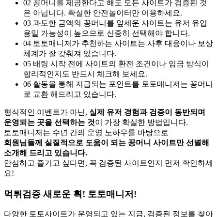
02
꽁머니를 제공한다고 해도 모든 사이트가 검증된 것
은 아닙니다. 확실한 안전놀이터만 이용하세요.
03
과도한 금액의 꽁머니를 앞세운 사이트는 유저 유입
용일 가능성이 높으므로 신중히 선택해야 합니다.
04
토토매니저가 추천하는 사이트는 사후 대응이나 보상
체계가 잘 갖춰져 있습니다.
05
배팅 시작 전에 사이트의 환전 조건이나 입금 방식이
합리적인지도 반드시 체크해 보세요.
06
활동을 통해 지급되는 포인트를 토토매니저는 꽁머니
로 교환 해드리고 있습니다.
형식적인 이벤트가 아닌,
실제 유저 경험과 검증이 동반되며
운영되는 곳을 선택하는 것
이 가장 확실한 방법입니다.
토토매니저는 수년 간의 운영 노하우를 바탕으로
회원님들께 실질적으로 도움이 되는 꽁머니 사이트만 선별해
소개해 드리고 있습니다.
안심하고 즐기고 싶다면, 꼭 검증된 사이트인지 먼저 확인하세
요!
먹튀검증 새로운 획! 토토매니저!
다양한 토토사이트가 운영되고 있는 지금, 검증된 정보를 찾아