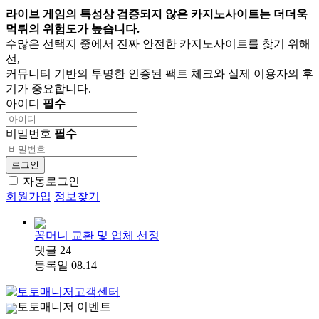
라이브 게임의 특성상 검증되지 않은 카지노사이트는 더더욱
먹튀의 위험도가 높습니다.
수많은 선택지 중에서
진짜 안전한 카지노사이트
를 찾기 위해
선,
커뮤니티 기반의 투명한 인증된 팩트 체크와 실제 이용자의 후
기가 중요합니다.
아이디
필수
비밀번호
필수
로그인
자동로그인
회원가입
정보찾기
꽁머니 교환 및 업체 선정
댓글
24
등록일
08.14
토토매니저
이벤트