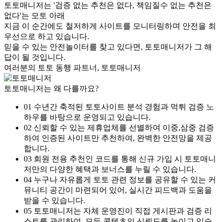
토토매니저는 '검증 없는 추천은 없다, 책임질수 없는 추천은
없다'는 모토 아래
지금 이 순간에도 철저하게 사이트를 모니터링하며 안전을 최
우선으로 하고 있습니다.
믿을 수 있는 안전놀이터를 찾고 있다면, 토토매니저가 그 해
답이 될 것입니다.
여러분의 토토 동행 파트너, 토토매니저
토토매니저는 왜 다를까요?
01
수년간 축적된 토토사이트 분석 경험과 먹튀 검증 노
하우를 바탕으로 운영되고 있습니다.
02
신뢰할 수 있는 제휴업체를 선별하여 이중,삼중 검증
하여 인증된 사이트만 추천하여, 완벽한 안전망을 제공
합니다.
03
회원 전용 추천인 코드를 통해 신규 가입 시 토토매니
저만의 다양한 혜택과 보너스를 누릴 수 있습니다.
04
누구나 자유롭게 토토 관련 정보를 공유할 수 있는 커
뮤니티 공간이 마련되어 있어, 실시간 피드백과 도움을
받을 수 있습니다.
05
토토매니저는 자체 운영진이 직접 게시판과 검증 리
스트를 관리하여, 모든 콘텐츠의 신뢰도를 높이고 있습