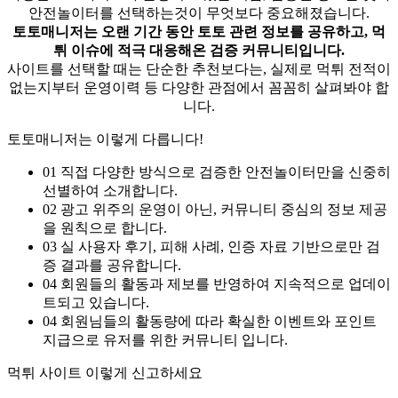
안전놀이터를 선택하는것이 무엇보다 중요해졌습니다.
토토매니저는 오랜 기간 동안 토토 관련 정보를 공유하고, 먹
튀 이슈에 적극 대응해온 검증 커뮤니티입니다.
사이트를 선택할 때는 단순한 추천보다는, 실제로 먹튀 전적이
없는지부터 운영이력 등 다양한 관점에서 꼼꼼히 살펴봐야 합
니다.
토토매니저는 이렇게 다릅니다!
01
직접 다양한 방식으로 검증한 안전놀이터만을 신중히
선별하여 소개합니다.
02
광고 위주의 운영이 아닌, 커뮤니티 중심의 정보 제공
을 원칙으로 합니다.
03
실 사용자 후기, 피해 사례, 인증 자료 기반으로만 검
증 결과를 공유합니다.
04
회원들의 활동과 제보를 반영하여 지속적으로 업데이
트되고 있습니다.
04
회원님들의 활동량에 따라 확실한 이벤트와 포인트
지급으로 유저를 위한 커뮤니티 입니다.
먹튀 사이트 이렇게 신고하세요