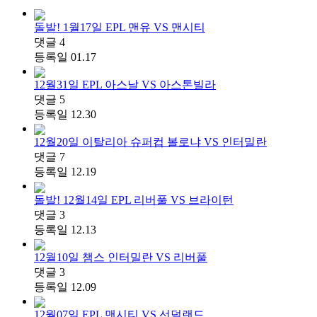
돌발! 1월17일 EPL 맨유 VS 맨시티
댓글
4
등록일
01.17
12월31일 EPL 아스날 VS 아스톤빌라
댓글
5
등록일
12.30
12월20일 이탈리아 슈퍼컵 볼로냐 VS 인터밀란
댓글
7
등록일
12.19
돌발! 12월14일 EPL 리버풀 VS 브라이턴
댓글
3
등록일
12.13
12월10일 챔스 인터밀란 VS 리버풀
댓글
3
등록일
12.09
12월07일 EPL 맨시티 VS 선덜랜드