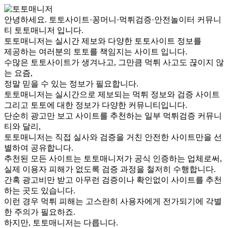
안녕하세요. 토토사이트·꽁머니·먹튀검증·안전놀이터 커뮤니
티 토토매니저 입니다.
토토매니저는 실시간 제보와 다양한 토토사이트 정보를
제공하는 여러분의 토토를 책임지는 사이트 입니다.
수많은 토토사이트가 생겨나고, 그만큼 먹튀 사고도 끊이지 않
는 요즘,
정말 믿을 수 있는 정보가 필요합니다.
토토매니저는 실시간으로 제보되는 먹튀 정보와 검증 사이트
그리고 토토에 대한 정보가 다양한 커뮤니티입니다.
단순히 광고만 보고 사이트를 추천하는 일부 먹튀검증 커뮤니
티와 달리,
토토매니저는 직접 실사와 검증을 거친 안전한 사이트만을 선
별하여 공유합니다.
추천된 모든 사이트는 토토매니저가 공식 인증하는 업체로써,
실제 이용자 피해가 없도록 검증 과정을 철저히 수행합니다.
간혹 광고비만 받고 아무런 검증이나 확인없이 사이트를 추천
하는 곳도 있습니다.
이런 경우 먹튀 피해는 고스란히 사용자에게 전가되기에 각별
한 주의가 필요하죠.
하지만, 토토매니저는 다릅니다.