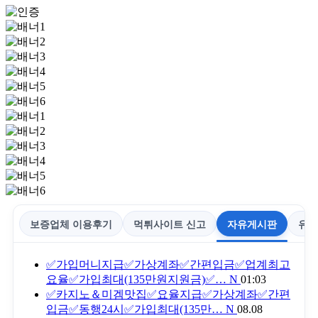
보증업체 이용후기
먹튀사이트 신고
자유게시판
유머
✅가입머니지급✅가상계좌✅간편입금✅업계최고
요율✅가입최대(135만원지원금)✅…
N
01:03
✅카지노＆미겜맛집✅요율지급✅가상계좌✅간편
입금✅동행24시✅가입최대(135만…
N
08.08