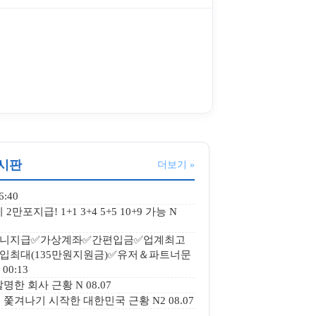
시판
더보기 »
6:40
2만포지급! 1+1 3+4 5+5 10+9 가능
N
니지급✅가상계좌✅간편입금✅업계최고
입최대(135만원지원금)✅유저＆파트너문
N
00:13
발명한 회사 근황
N
08.07
 쫓겨나기 시작한 대한민국 근황
N
2
08.07