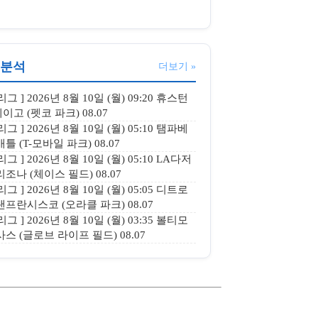
 분석
더보기 »
그 ] 2026년 8월 10일 (월) 09:20 휴스턴
에이고 (펫코 파크)
08.07
그 ] 2026년 8월 10일 (월) 05:10 탬파베
시애틀 (T-모바일 파크)
08.07
그 ] 2026년 8월 10일 (월) 05:10 LA다저
애리조나 (체이스 필드)
08.07
그 ] 2026년 8월 10일 (월) 05:05 디트로
 샌프란시스코 (오라클 파크)
08.07
그 ] 2026년 8월 10일 (월) 03:35 볼티모
텍사스 (글로브 라이프 필드)
08.07