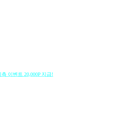
측 이벤트 20,000P 지급!