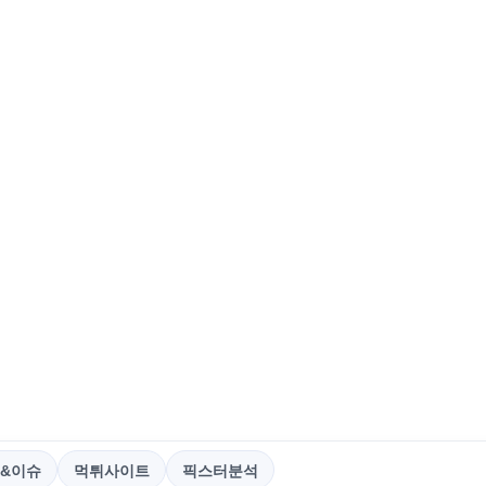
&이슈
먹튀사이트
픽스터분석