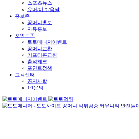
스포츠뉴스
유머/이슈/움짤
홍보존
꽁머니홍보
자유홍보
포인트존
토토매니저이벤트
꽁머니교환
기프티콘교환
출석체크
포인트정책
고객센터
공지사항
1:1문의