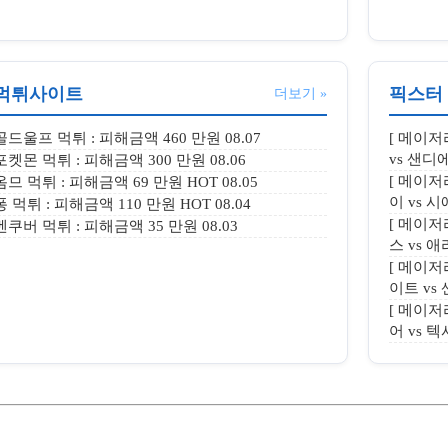
먹튀사이트
픽스터
더보기 »
골드울프 먹튀 : 피해금액 460 만원
08.07
[ 메이저리
vs 샌디
포켓몬 먹튀 : 피해금액 300 만원
08.06
[ 메이저리
옴므 먹튀 : 피해금액 69 만원
HOT
08.05
이 vs 
퐁 먹튀 : 피해금액 110 만원
HOT
08.04
[ 메이저리
벤쿠버 먹튀 : 피해금액 35 만원
08.03
스 vs 
[ 메이저리
이트 vs
[ 메이저리
어 vs 