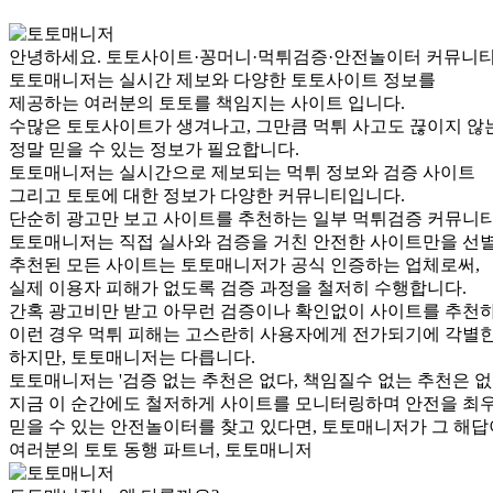
안녕하세요. 토토사이트·꽁머니·먹튀검증·안전놀이터 커뮤니티
토토매니저는 실시간 제보와 다양한 토토사이트 정보를
제공하는 여러분의 토토를 책임지는 사이트 입니다.
수많은 토토사이트가 생겨나고, 그만큼 먹튀 사고도 끊이지 않는
정말 믿을 수 있는 정보가 필요합니다.
토토매니저는 실시간으로 제보되는 먹튀 정보와 검증 사이트
그리고 토토에 대한 정보가 다양한 커뮤니티입니다.
단순히 광고만 보고 사이트를 추천하는 일부 먹튀검증 커뮤니티
토토매니저는 직접 실사와 검증을 거친 안전한 사이트만을 선
추천된 모든 사이트는 토토매니저가 공식 인증하는 업체로써,
실제 이용자 피해가 없도록 검증 과정을 철저히 수행합니다.
간혹 광고비만 받고 아무런 검증이나 확인없이 사이트를 추천하
이런 경우 먹튀 피해는 고스란히 사용자에게 전가되기에 각별한
하지만, 토토매니저는 다릅니다.
토토매니저는 '검증 없는 추천은 없다, 책임질수 없는 추천은 없
지금 이 순간에도 철저하게 사이트를 모니터링하며 안전을 최우
믿을 수 있는 안전놀이터를 찾고 있다면, 토토매니저가 그 해답
여러분의 토토 동행 파트너, 토토매니저