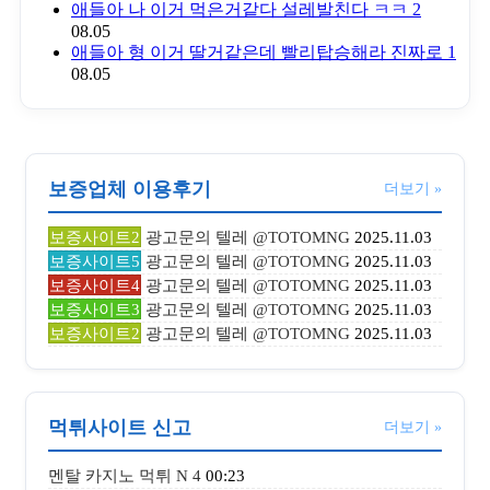
애들아 나 이거 먹은거같다 설레발친다 ㅋㅋ
2
08.05
애들아 형 이거 딸거같은데 빨리탑승해라 진짜로
1
08.05
보증업체 이용후기
더보기 »
보증사이트2
광고문의 텔레 @TOTOMNG
2025.11.03
보증사이트5
광고문의 텔레 @TOTOMNG
2025.11.03
보증사이트4
광고문의 텔레 @TOTOMNG
2025.11.03
보증사이트3
광고문의 텔레 @TOTOMNG
2025.11.03
보증사이트2
광고문의 텔레 @TOTOMNG
2025.11.03
먹튀사이트 신고
더보기 »
멘탈 카지노 먹튀
N
4
00:23