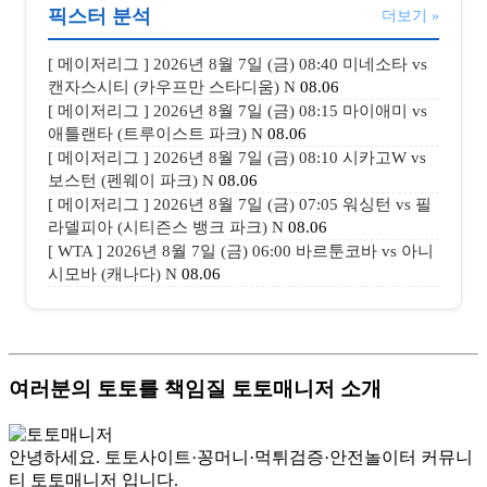
픽스터 분석
더보기 »
[ 메이저리그 ] 2026년 8월 7일 (금) 08:40 미네소타 vs
캔자스시티 (카우프만 스타디움)
N
08.06
[ 메이저리그 ] 2026년 8월 7일 (금) 08:15 마이애미 vs
애틀랜타 (트루이스트 파크)
N
08.06
[ 메이저리그 ] 2026년 8월 7일 (금) 08:10 시카고W vs
보스턴 (펜웨이 파크)
N
08.06
[ 메이저리그 ] 2026년 8월 7일 (금) 07:05 워싱턴 vs 필
라델피아 (시티즌스 뱅크 파크)
N
08.06
[ WTA ] 2026년 8월 7일 (금) 06:00 바르툰코바 vs 아니
시모바 (캐나다)
N
08.06
여러분의 토토를 책임질 토토매니저 소개
안녕하세요. 토토사이트·꽁머니·먹튀검증·안전놀이터 커뮤니
티 토토매니저 입니다.