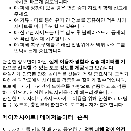
하시면 빠르게 검토됩니다.
03
피해 정황이 있을 경우 관련 증거 자료와 함께 신고해
주세요.
04
커뮤니티를 통해 유저 간 정보를 공유하면 먹튀 사기
사이트를 미리 차단할 수 있습니다.
05
신고된 사이트는 내부 검토 후 블랙리스트에 등재되
어 확산 방지에 기여합니다.
06
피해 복구,구제를 위해선 전방위에서 먹튀 사이트를
압박하는게 중요합니다.
단순한 정보만이 아닌,
실제 이용자 경험과 검증 데이터를 기
반으로 신뢰할 수 있는 토토 정보를 제공
하고 있습니다.
확실하게 인증된 안전 놀이터를 찾는게 제일 중요하며, 그러기
위해선 다각도에서 사이트를 검증하는 절차가 필수적입니다.
토토매니저가 다년간의 노하우를 바탕으로 검증하고 또 검증
하고 있으며, 안전한 선택지만을 소개 해드리겠습니다.
안전한 토토사이트, 카지노사이트 이용을 위해 안심하고 배팅
할 수 있도록, 충전부터 환전까지 토토매니저가 함께합니다.
메이저사이트 | 메이저놀이터 | 순위
토토사이트를 선택할 때 가장 중요한 건
먹튀 피해 없이 안전