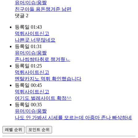
유머/이슈/움짤
친구아들 용돈챙겨준 남편
댓글
2
등록일
01:43
먹튀사이트신고
나쁜곳 너무많네요
등록일
01:31
유머/이슈/움짤
존나씹쌍타취로 챙겨줬ㄴ
등록일
01:25
먹튀사이트신고
멘탈카지노 먹튀 확인했습니다
등록일
00:45
먹튀사이트신고
여기도 벌레사이트 확정^^
등록일
00:35
유머/이슈/움짤
나도 안 가봐서 시세를 모르는데 아줌마 존나 빠삭하네
레벨 순위
포인트 순위