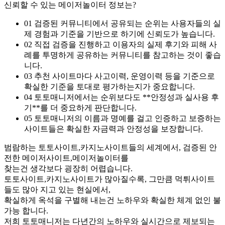
신뢰할 수 있는 메이저놀이터 정보는?
01
검증된 커뮤니티에서 공유되는 순위는 사용자들의 실
제 경험과 기준을 기반으로 하기에 신뢰도가 높습니다.
02
직접 검증을 진행하고 이용자의 실제 후기와 피해 사
례를 투명하게 공유하는 커뮤니티를 참고하는 것이 좋습
니다.
03
추천 사이트마다 사고이력, 운영이력 등을 기준으로
확실한 기준을 토대로 평가하는지가 중요합니다.
04
토토매니저에서는 순위보다도 **안정성과 실사용 후
기**를 더 중요하게 판단합니다.
05
토토매니저의 이름과 명예를 걸고 인증하고 보증하는
사이트들은 확실한 자금력과 안정성을 보장합니다.
범람하는 토토사이트,카지노사이트들의 세계에서, 검증된 안
전한 메이저사이트,메이저놀이터를
찾는건 생각보다 굉장히 어렵습니다.
토토사이트,카지노사이트가 많아질수록, 그만큼 먹튀사이트
들도 많아 지고 있는 현실에서,
확실하게 옥석을 구별해 내는건 노하우와 확실한 체계 없인 불
가능 합니다.
저희 토토매니저는 다년간의 노하우와 실시간으로 제보되는