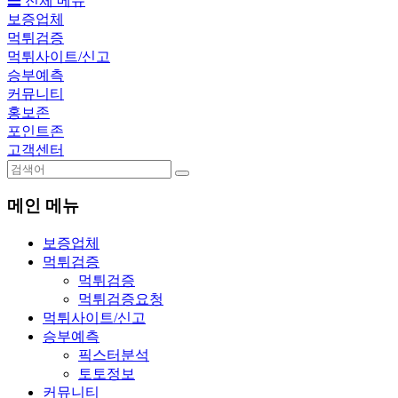
☰ 전체
메뉴
보증업체
먹튀검증
먹튀사이트/신고
승부예측
커뮤니티
홍보존
포인트존
고객센터
메인 메뉴
보증업체
먹튀검증
먹튀검증
먹튀검증요청
먹튀사이트/신고
승부예측
픽스터분석
토토정보
커뮤니티