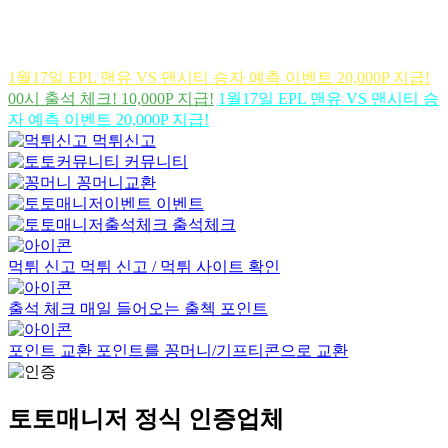
1월17일 EPL 맨유 VS 맨시티 승자 예측 이벤트 20,000P 지급!
00시 출석 체크! 10,000P 지급!
1월17일 EPL 맨유 VS 맨시티 승
자 예측 이벤트 20,000P 지급!
먹튀신고
커뮤니티
꽁머니교환
이벤트
출석체크
먹튀 신고
먹튀 신고 / 먹튀 사이트 확인
출석 체크
매일 들어오는 출첵 포인트
포인트 교환
포인트를 꽁머니/기프티콘으로 교환
토토매니저 정식 인증업체