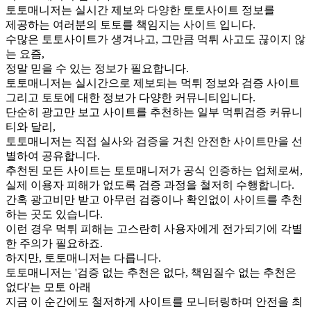
토토매니저는 실시간 제보와 다양한 토토사이트 정보를
제공하는 여러분의 토토를 책임지는 사이트 입니다.
수많은 토토사이트가 생겨나고, 그만큼 먹튀 사고도 끊이지 않
는 요즘,
정말 믿을 수 있는 정보가 필요합니다.
토토매니저는 실시간으로 제보되는 먹튀 정보와 검증 사이트
그리고 토토에 대한 정보가 다양한 커뮤니티입니다.
단순히 광고만 보고 사이트를 추천하는 일부 먹튀검증 커뮤니
티와 달리,
토토매니저는 직접 실사와 검증을 거친 안전한 사이트만을 선
별하여 공유합니다.
추천된 모든 사이트는 토토매니저가 공식 인증하는 업체로써,
실제 이용자 피해가 없도록 검증 과정을 철저히 수행합니다.
간혹 광고비만 받고 아무런 검증이나 확인없이 사이트를 추천
하는 곳도 있습니다.
이런 경우 먹튀 피해는 고스란히 사용자에게 전가되기에 각별
한 주의가 필요하죠.
하지만, 토토매니저는 다릅니다.
토토매니저는 '검증 없는 추천은 없다, 책임질수 없는 추천은
없다'는 모토 아래
지금 이 순간에도 철저하게 사이트를 모니터링하며 안전을 최