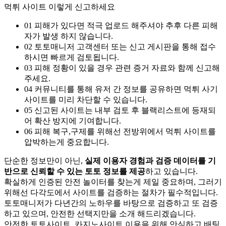
먹튀 사이트 이렇게 신고하세요
01
피해가 있다면 적극 업로드 해주셔야 추후 다른 피해
자가 발생 하지 않습니다.
02
토토매니저 고객센터 또는 신고 게시판을 통해 접수
하시면 빠르게 검토됩니다.
03
피해 정황이 있을 경우 관련 증거 자료와 함께 신고해
주세요.
04
커뮤니티를 통해 유저 간 정보를 공유하면 먹튀 사기
사이트를 미리 차단할 수 있습니다.
05
신고된 사이트는 내부 검토 후 블랙리스트에 등재되
어 확산 방지에 기여합니다.
06
피해 복구,구제를 위해선 전방위에서 먹튀 사이트를
압박하는게 중요합니다.
단순한 정보만이 아닌,
실제 이용자 경험과 검증 데이터를 기
반으로 신뢰할 수 있는 토토 정보를 제공
하고 있습니다.
확실하게 인증된 안전 놀이터를 찾는게 제일 중요하며, 그러기
위해선 다각도에서 사이트를 검증하는 절차가 필수적입니다.
토토매니저가 다년간의 노하우를 바탕으로 검증하고 또 검증
하고 있으며, 안전한 선택지만을 소개 해드리겠습니다.
안전한 토토사이트, 카지노사이트 이용을 위해 안심하고 배팅