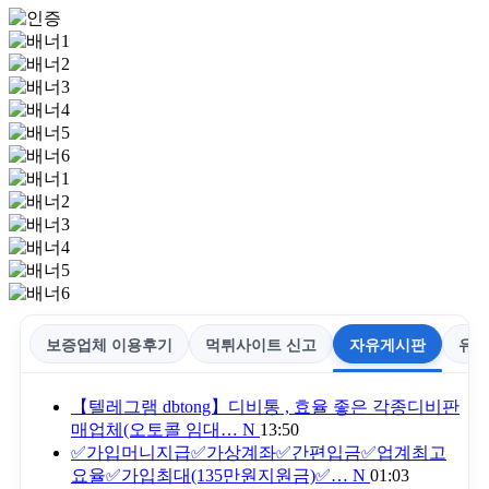
보증업체 이용후기
먹튀사이트 신고
자유게시판
유머
【텔레그램 dbtong】디비통 , 효율 좋은 각종디비판
매업체(오토콜 임대…
N
13:50
✅가입머니지급✅가상계좌✅간편입금✅업계최고
요율✅가입최대(135만원지원금)✅…
N
01:03