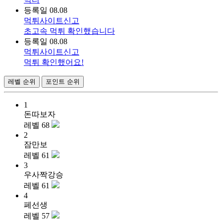
등록일
08.08
먹튀사이트신고
초고속 먹튀 확인했습니다
등록일
08.08
먹튀사이트신고
먹튀 확인했어요!
레벨 순위
포인트 순위
1
돈따보자
레벨 68
2
잠만보
레벨 61
3
우사짝강승
레벨 61
4
페선생
레벨 57