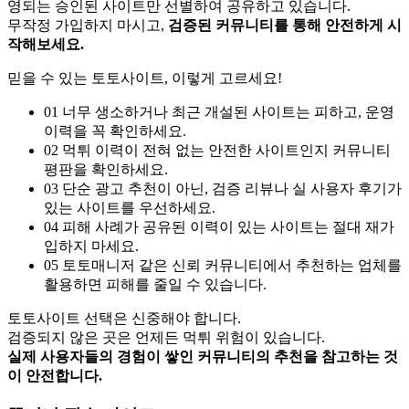
영되는 승인된 사이트만 선별하여 공유하고 있습니다.
무작정 가입하지 마시고,
검증된 커뮤니티를 통해 안전하게 시
작해보세요.
믿을 수 있는 토토사이트, 이렇게 고르세요!
01
너무 생소하거나 최근 개설된 사이트는 피하고, 운영
이력을 꼭 확인하세요.
02
먹튀 이력이 전혀 없는 안전한 사이트인지 커뮤니티
평판을 확인하세요.
03
단순 광고 추천이 아닌, 검증 리뷰나 실 사용자 후기가
있는 사이트를 우선하세요.
04
피해 사례가 공유된 이력이 있는 사이트는 절대 재가
입하지 마세요.
05
토토매니저 같은 신뢰 커뮤니티에서 추천하는 업체를
활용하면 피해를 줄일 수 있습니다.
토토사이트 선택은 신중해야 합니다.
검증되지 않은 곳은 언제든 먹튀 위험이 있습니다.
실제 사용자들의 경험이 쌓인 커뮤니티의 추천을 참고하는 것
이 안전합니다.