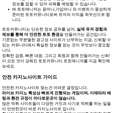
정보를 접할 수 있어 피해를 예방할 수 있습니다.
06
토토매니저는 꽁머니,가입머니 와 이벤트가 풍성하게
준비된 토토커뮤니티로써 유저의 이익을 최우선으로 합
니다.
토토커뮤니티는 단순한 정보 공유를 넘어,
실제 유저 경험과
제보를 통해 더 안전한 토토 환경
을 만들어가는 공간입니다.
기준없는 무분별한 광고성 사이트가 난무하는 지금, 신뢰할 수
있는 커뮤니티에서 확실한 정보를 얻는 것이 무엇보다 중요합
니다.
정확한 검증, 빠른 대응, 그리고 회원과 함께 만들어가는 신뢰!
이 모든 것이 갖춰진 토토커뮤니티 토토매니저를 지금 확인해
보세요.
안전 카지노사이트 가이드
안전한 카지노사이트 찾는건 어려운 결정입니다.
라이브 카지노 특성상 빠르게 진행되는 게임이며, 이에따라 배
팅과 환전 규정이 까다로운곳이 많습니다.
많은 먹튀 사이트들이 다양한 거짓과 사기로 먹튀를 하는 일들
이 빈번한곳이 바로 카지노사이트 입니다.