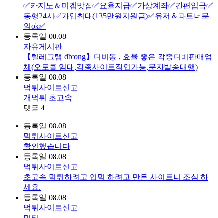
✅카지노＆미겜맛집✅요율지급✅가상계좌✅간편입금✅
동행24시✅가입최대(135만원지원금)✅유저＆파트너문
의ok✅
등록일
08.08
자유게시판
【텔레그램 dbtong】디비통 , 효율 좋은 각종디비판매업
체(오토콜 임대,각종사이트작업가능,문자발송대행)
등록일
08.08
먹튀사이트신고
개먹튀 초고속
댓글
4
등록일
08.08
먹튀사이트신고
확인했습니다
등록일
08.08
먹튀사이트신고
초고속 먹튀하려고 입먹 하려고 만든 사이트니 조심 하
세요.
등록일
08.08
먹튀사이트신고
먹티