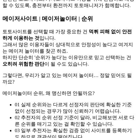
할 수 있도록, 충전부터 환전까지 토토매니저가 함께합니다.
메이저사이트 | 메이저놀이터 | 순위
토토사이트를 선택할 때 가장 중요한 건
먹튀 피해 없이 안전
하게 이용하는 것
입니다.
그래서 많은 이용자들이 상대적으로 안정성이 높다고 여겨지
는 메이저 놀이터를 찾곤 하죠.
하지만 단순히 '순위가 높다'는 이유만으로 믿고 선택하는 건
오히려 위험한 판단
이 될 수도 있습니다.
그렇다면, 우리가 알고 있는 메이저 놀이터… 정말 믿어도 될
까요?
메이저놀이터 순위, 왜 맹신하면 안될까요?
01
실제 순위와는 다르게 선정자의 판단에 확실한 기준
없이 선정되는 경우가 많아 신뢰하기 어렵습니다.
02
추전자의 순위 선정 기준이 달라, 비교해보면 서로 다
른 순위를 매기고 있는 걸 확인할 수 있습니다.
03
일부 추전자는 확실한 검증 없이 사이트를 등록하기
도 하므로 객관성이 떨어집니다.