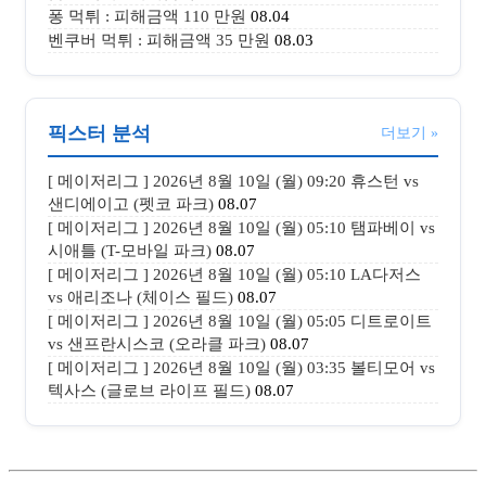
퐁 먹튀 : 피해금액 110 만원
08.04
벤쿠버 먹튀 : 피해금액 35 만원
08.03
픽스터 분석
더보기 »
[ 메이저리그 ] 2026년 8월 10일 (월) 09:20 휴스턴 vs
샌디에이고 (펫코 파크)
08.07
[ 메이저리그 ] 2026년 8월 10일 (월) 05:10 탬파베이 vs
시애틀 (T-모바일 파크)
08.07
[ 메이저리그 ] 2026년 8월 10일 (월) 05:10 LA다저스
vs 애리조나 (체이스 필드)
08.07
[ 메이저리그 ] 2026년 8월 10일 (월) 05:05 디트로이트
vs 샌프란시스코 (오라클 파크)
08.07
[ 메이저리그 ] 2026년 8월 10일 (월) 03:35 볼티모어 vs
텍사스 (글로브 라이프 필드)
08.07