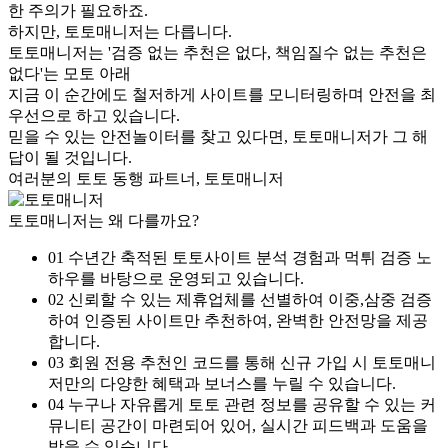
한 주의가 필요하죠.
하지만, 토토매니저는 다릅니다.
토토매니저는 '검증 없는 추천은 없다, 책임질수 없는 추천은
없다'는 모토 아래
지금 이 순간에도 철저하게 사이트를 모니터링하며 안전을 최
우선으로 하고 있습니다.
믿을 수 있는 안전놀이터를 찾고 있다면, 토토매니저가 그 해
답이 될 것입니다.
여러분의 토토 동행 파트너, 토토매니저
토토매니저는 왜 다를까요?
01
수년간 축적된 토토사이트 분석 경험과 먹튀 검증 노
하우를 바탕으로 운영되고 있습니다.
02
신뢰할 수 있는 제휴업체를 선별하여 이중,삼중 검증
하여 인증된 사이트만 추천하여, 완벽한 안전망을 제공
합니다.
03
회원 전용 추천인 코드를 통해 신규 가입 시 토토매니
저만의 다양한 혜택과 보너스를 누릴 수 있습니다.
04
누구나 자유롭게 토토 관련 정보를 공유할 수 있는 커
뮤니티 공간이 마련되어 있어, 실시간 피드백과 도움을
받을 수 있습니다.