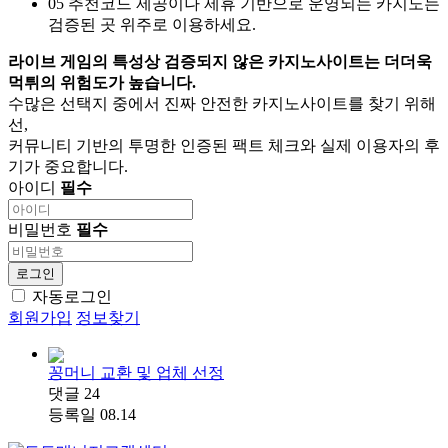
05
추천코드 제공이나 제휴 기반으로 운영되는 카지노는
검증된 곳 위주로 이용하세요.
라이브 게임의 특성상 검증되지 않은 카지노사이트는 더더욱
먹튀의 위험도가 높습니다.
수많은 선택지 중에서
진짜 안전한 카지노사이트
를 찾기 위해
선,
커뮤니티 기반의 투명한 인증된 팩트 체크와 실제 이용자의 후
기가 중요합니다.
아이디
필수
비밀번호
필수
로그인
자동로그인
회원가입
정보찾기
꽁머니 교환 및 업체 선정
댓글
24
등록일
08.14