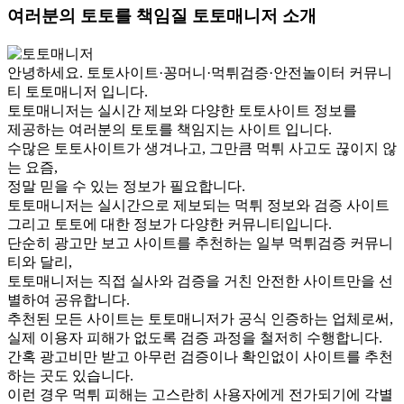
여러분의 토토를 책임질 토토매니저 소개
안녕하세요. 토토사이트·꽁머니·먹튀검증·안전놀이터 커뮤니
티 토토매니저 입니다.
토토매니저는 실시간 제보와 다양한 토토사이트 정보를
제공하는 여러분의 토토를 책임지는 사이트 입니다.
수많은 토토사이트가 생겨나고, 그만큼 먹튀 사고도 끊이지 않
는 요즘,
정말 믿을 수 있는 정보가 필요합니다.
토토매니저는 실시간으로 제보되는 먹튀 정보와 검증 사이트
그리고 토토에 대한 정보가 다양한 커뮤니티입니다.
단순히 광고만 보고 사이트를 추천하는 일부 먹튀검증 커뮤니
티와 달리,
토토매니저는 직접 실사와 검증을 거친 안전한 사이트만을 선
별하여 공유합니다.
추천된 모든 사이트는 토토매니저가 공식 인증하는 업체로써,
실제 이용자 피해가 없도록 검증 과정을 철저히 수행합니다.
간혹 광고비만 받고 아무런 검증이나 확인없이 사이트를 추천
하는 곳도 있습니다.
이런 경우 먹튀 피해는 고스란히 사용자에게 전가되기에 각별