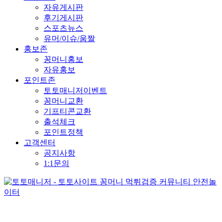
자유게시판
후기게시판
스포츠뉴스
유머/이슈/움짤
홍보존
꽁머니홍보
자유홍보
포인트존
토토매니저이벤트
꽁머니교환
기프티콘교환
출석체크
포인트정책
고객센터
공지사항
1:1문의