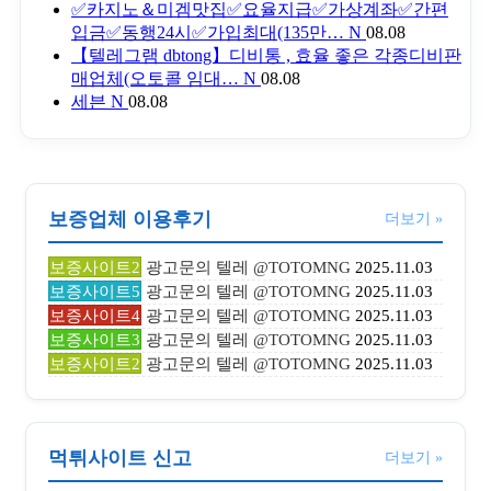
✅카지노＆미겜맛집✅요율지급✅가상계좌✅간편
입금✅동행24시✅가입최대(135만…
N
08.08
【텔레그램 dbtong】디비통 , 효율 좋은 각종디비판
매업체(오토콜 임대…
N
08.08
세븐
N
08.08
보증업체 이용후기
더보기 »
보증사이트2
광고문의 텔레 @TOTOMNG
2025.11.03
보증사이트5
광고문의 텔레 @TOTOMNG
2025.11.03
보증사이트4
광고문의 텔레 @TOTOMNG
2025.11.03
보증사이트3
광고문의 텔레 @TOTOMNG
2025.11.03
보증사이트2
광고문의 텔레 @TOTOMNG
2025.11.03
먹튀사이트 신고
더보기 »