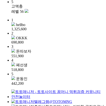
5
고액충
레벨 56
1
hellbo
1,325,600
2
OKKK
690,800
3
돈따보자
551,900
4
페선생
518,800
5
운동인
442,200
@TOTOMNG