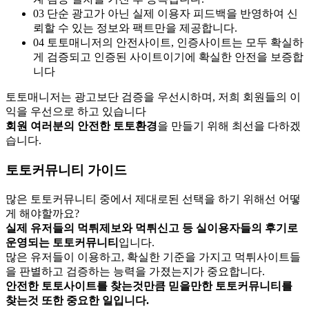
03
단순 광고가 아닌 실제 이용자 피드백을 반영하여 신
뢰할 수 있는 정보와 팩트만을 제공합니다.
04
토토매니저의 안전사이트, 인증사이트는 모두 확실하
게 검증되고 인증된 사이트이기에 확실한 안전을 보증합
니다
토토매니저는 광고보단 검증을 우선시하며, 저희 회원들의 이
익을 우선으로 하고 있습니다
회원 여러분의 안전한 토토환경
을 만들기 위해 최선을 다하겠
습니다.
토토커뮤니티 가이드
많은 토토커뮤니티 중에서 제대로된 선택을 하기 위해선 어떻
게 해야할까요?
실제 유저들의 먹튀제보와 먹튀신고 등 실이용자들의 후기로
운영되는 토토커뮤니티
입니다.
많은 유저들이 이용하고, 확실한 기준을 가지고 먹튀사이트들
을 판별하고 검증하는 능력을 가졌는지가 중요합니다.
안전한 토토사이트를 찾는것만큼 믿을만한 토토커뮤니티를
찾는것 또한 중요한 일입니다.