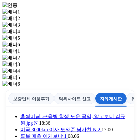
보증업체 이용후기
먹튀사이트 신고
자유게시판
유머
훌쩍미담..근육병 학생 도운 공익, 알고보니 김규
원.jpg
N
18:36
미국 3000km 이사 도와준 남사친
N
2
17:00
클블:메츠 어케보냐
1
08.06