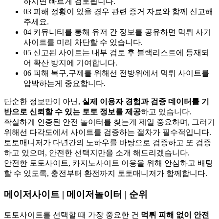
하시면 빠르게 검토됩니다.
03
피해 정황이 있을 경우 관련 증거 자료와 함께 신고해
주세요.
04
커뮤니티를 통해 유저 간 정보를 공유하면 먹튀 사기
사이트를 미리 차단할 수 있습니다.
05
신고된 사이트는 내부 검토 후 블랙리스트에 등재되
어 확산 방지에 기여합니다.
06
피해 복구,구제를 위해선 전방위에서 먹튀 사이트를
압박하는게 중요합니다.
단순한 정보만이 아닌,
실제 이용자 경험과 검증 데이터를 기
반으로 신뢰할 수 있는 토토 정보를 제공
하고 있습니다.
확실하게 인증된 안전 놀이터를 찾는게 제일 중요하며, 그러기
위해선 다각도에서 사이트를 검증하는 절차가 필수적입니다.
토토매니저가 다년간의 노하우를 바탕으로 검증하고 또 검증
하고 있으며, 안전한 선택지만을 소개 해드리겠습니다.
안전한 토토사이트, 카지노사이트 이용을 위해 안심하고 배팅
할 수 있도록, 충전부터 환전까지 토토매니저가 함께합니다.
메이저사이트 | 메이저놀이터 | 순위
토토사이트를 선택할 때 가장 중요한 건
먹튀 피해 없이 안전