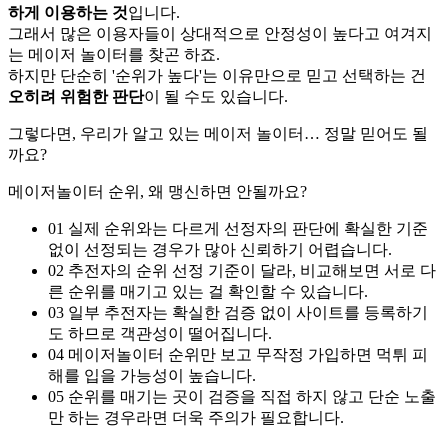
하게 이용하는 것
입니다.
그래서 많은 이용자들이 상대적으로 안정성이 높다고 여겨지
는 메이저 놀이터를 찾곤 하죠.
하지만 단순히 '순위가 높다'는 이유만으로 믿고 선택하는 건
오히려 위험한 판단
이 될 수도 있습니다.
그렇다면, 우리가 알고 있는 메이저 놀이터… 정말 믿어도 될
까요?
메이저놀이터 순위, 왜 맹신하면 안될까요?
01
실제 순위와는 다르게 선정자의 판단에 확실한 기준
없이 선정되는 경우가 많아 신뢰하기 어렵습니다.
02
추전자의 순위 선정 기준이 달라, 비교해보면 서로 다
른 순위를 매기고 있는 걸 확인할 수 있습니다.
03
일부 추전자는 확실한 검증 없이 사이트를 등록하기
도 하므로 객관성이 떨어집니다.
04
메이저놀이터 순위만 보고 무작정 가입하면 먹튀 피
해를 입을 가능성이 높습니다.
05
순위를 매기는 곳이 검증을 직접 하지 않고 단순 노출
만 하는 경우라면 더욱 주의가 필요합니다.