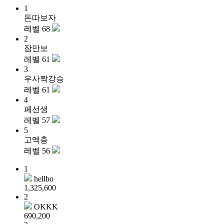
1
돈따보자
레벨 68
2
잠만보
레벨 61
3
우사짝강승
레벨 61
4
페선생
레벨 57
5
고액충
레벨 56
1
hellbo
1,325,600
2
OKKK
690,200