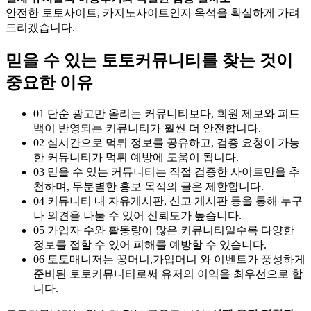
안전한 토토사이트, 카지노사이트인지 옥석을 확실하게 가려
드리겠습니다.
믿을 수 있는 토토커뮤니티를 찾는 것이
중요한 이유
01
단순 광고만 올리는 커뮤니티보다, 회원 제보와 피드
백이 반영되는 커뮤니티가 훨씬 더 안전합니다.
02
실시간으로 먹튀 정보를 공유하고, 검증 요청이 가능
한 커뮤니티가 먹튀 예방에 도움이 됩니다.
03
믿을 수 있는 커뮤니티는 직접 검증한 사이트만을 추
천하며, 무분별한 홍보 목적의 글은 제한합니다.
04
커뮤니티 내 자유게시판, 신고 게시판 등을 통해 누구
나 의견을 나눌 수 있어 신뢰도가 높습니다.
05
가입자 수와 활동량이 많은 커뮤니티일수록 다양한
정보를 접할 수 있어 피해를 예방할 수 있습니다.
06
토토매니저는 꽁머니,가입머니 와 이벤트가 풍성하게
준비된 토토커뮤니티로써 유저의 이익을 최우선으로 합
니다.