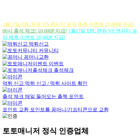
1월17일 EPL 맨유 VS 맨시티 승자 예측 이벤트 20,000P 지급!
00시 출석 체크! 10,000P 지급!
1월17일 EPL 맨유 VS 맨시티 승
자 예측 이벤트 20,000P 지급!
먹튀신고
커뮤니티
꽁머니교환
이벤트
출석체크
먹튀 신고
먹튀 신고 / 먹튀 사이트 확인
출석 체크
매일 들어오는 출첵 포인트
포인트 교환
포인트를 꽁머니/기프티콘으로 교환
토토매니저 정식 인증업체