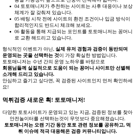
04
토토매니저가 추천하는 사이트는 사후 대응이나 보상
체계가 잘 갖춰져 있습니다.
05
배팅 시작 전에 사이트의 환전 조건이나 입금 방식이
합리적인지도 반드시 체크해 보세요.
06
활동을 통해 지급되는 포인트를 토토매니저는 꽁머니
로 교환 해드리고 있습니다.
형식적인 이벤트가 아닌,
실제 유저 경험과 검증이 동반되며
운영되는 곳을 선택하는 것
이 가장 확실한 방법입니다.
토토매니저는 수년 간의 운영 노하우를 바탕으로
회원님들께 실질적으로 도움이 되는 꽁머니 사이트만 선별해
소개해 드리고 있습니다.
안심하고 즐기고 싶다면, 꼭 검증된 사이트인지 먼저 확인하세
요!
먹튀검증 새로운 획! 토토매니저!
다양한 토토사이트가 운영되고 있는 지금, 검증된 정보를 찾아
안전놀이터를 선택하는것이 무엇보다 중요해졌습니다.
토토매니저는 오랜 기간 동안 토토 관련 정보를 공유하고, 먹
튀 이슈에 적극 대응해온 검증 커뮤니티입니다.