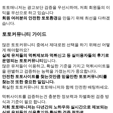
토토매니저는 광고보단 검증을 우선시하며, 저희 회원들의 이
익을 우선으로 하고 있습니다
회원 여러분의 안전한 토토환경
을 만들기 위해 최선을 다하겠
습니다.
토토커뮤니티 가이드
많은 토토커뮤니티 중에서 제대로된 선택을 하기 위해선 어떻
게 해야할까요?
실제 유저들의 먹튀제보와 먹튀신고 등 실이용자들의 후기로
운영되는 토토커뮤니티
입니다.
많은 유저들이 이용하고, 확실한 기준을 가지고 먹튀사이트들
을 판별하고 검증하는 능력을 가졌는지가 중요합니다.
안전한 토토사이트를 찾는것만큼 믿을만한 토토커뮤니티를
찾는것 또한 중요한 일입니다.
확실한 토토커뮤니티 토토매니저와 함께 안전한 배팅하세요.
먹튀사이트를 검증하는건 충분한 정보력과 차별화된 검증 방
식과 기준이 필요 합니다.
저희 토토매니저는 다년간의 노하우와 실시간으로 제보되는
실제 유저들의 이용후기와 확실한 검증 절차로