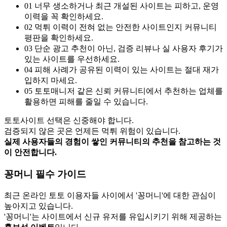
01
너무 생소하거나 최근 개설된 사이트는 피하고, 운영
이력을 꼭 확인하세요.
02
먹튀 이력이 전혀 없는 안전한 사이트인지 커뮤니티
평판을 확인하세요.
03
단순 광고 추천이 아닌, 검증 리뷰나 실 사용자 후기가
있는 사이트를 우선하세요.
04
피해 사례가 공유된 이력이 있는 사이트는 절대 재가
입하지 마세요.
05
토토매니저 같은 신뢰 커뮤니티에서 추천하는 업체를
활용하면 피해를 줄일 수 있습니다.
토토사이트 선택은 신중해야 합니다.
검증되지 않은 곳은 언제든 먹튀 위험이 있습니다.
실제 사용자들의 경험이 쌓인 커뮤니티의 추천을 참고하는 것
이 안전합니다.
꽁머니 필수 가이드
최근 온라인 토토 이용자들 사이에서 '꽁머니'에 대한 관심이
높아지고 있습니다.
'꽁머니'는 사이트에서 신규 유저를 유입시키기 위해 제공하는