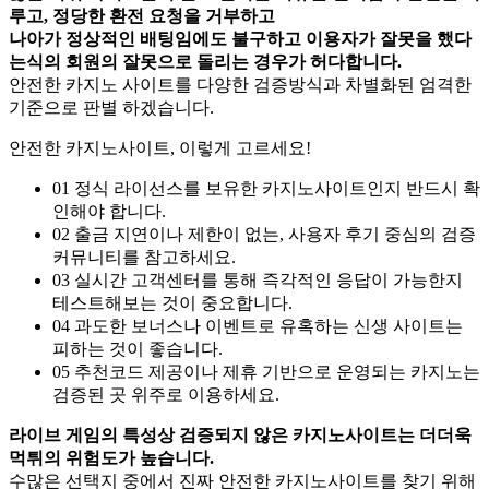
루고, 정당한 환전 요청을 거부하고
나아가 정상적인 배팅임에도 불구하고 이용자가 잘못을 했다
는식의 회원의 잘못으로 돌리는 경우가 허다합니다.
안전한 카지노 사이트를 다양한 검증방식과 차별화된 엄격한
기준으로 판별 하겠습니다.
안전한 카지노사이트, 이렇게 고르세요!
01
정식 라이선스를 보유한 카지노사이트인지 반드시 확
인해야 합니다.
02
출금 지연이나 제한이 없는, 사용자 후기 중심의 검증
커뮤니티를 참고하세요.
03
실시간 고객센터를 통해 즉각적인 응답이 가능한지
테스트해보는 것이 중요합니다.
04
과도한 보너스나 이벤트로 유혹하는 신생 사이트는
피하는 것이 좋습니다.
05
추천코드 제공이나 제휴 기반으로 운영되는 카지노는
검증된 곳 위주로 이용하세요.
라이브 게임의 특성상 검증되지 않은 카지노사이트는 더더욱
먹튀의 위험도가 높습니다.
수많은 선택지 중에서
진짜 안전한 카지노사이트
를 찾기 위해